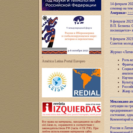
14 февраля 202
семинар на тем
Америки
»
>>
9 февраля 202
В.П. Беляева. 
посвящается» 
9 февраля 2023
Советов моло
Журнал «Лати
-
Роль к
América Latina Portal Europeo
Франча
Социал
анализ
Научно
Культу
Россий
Жанр х
Мексикано-ам
ситуации на г
предпринимает
состояние, одн
Комментарий к
Все права на материалы, находящиеся на сайте
old.ilaran.ru, охраняются в соответствии с
Россия и Лати
законодательством РФ (часть 4 ГК РФ). При
любом использовании материалов сайта
Комментарий П.