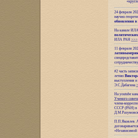
«кругл
24 февраля 202
научно-теорети
обновления в
На канале ИЛА
политических
ИЛА РАН
>>>
11 февраля 202
латиноамерик
спецпредстави
сотрудничест
#2 часть запис
летию
Виктор
выступления и
Э.С.Дабагяна
На youtube ка
Ученого совета
члена-корресп
СССР (РАН) в 1
Д.М.Разумовск
П.П.Яковлев.
договариваетс
«Независимой 