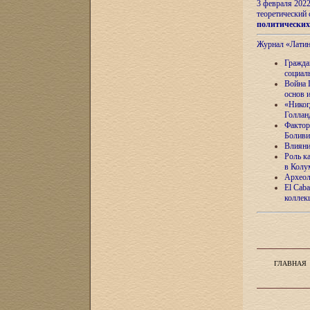
3 февраля 202
теоретический 
политически
Журнал «Лати
Гражда
социал
Война 
основ 
«Никог
Голлан
Фактор
Боливи
Влияни
Роль к
в Колу
Археол
El Caba
коллек
ГЛАВНАЯ