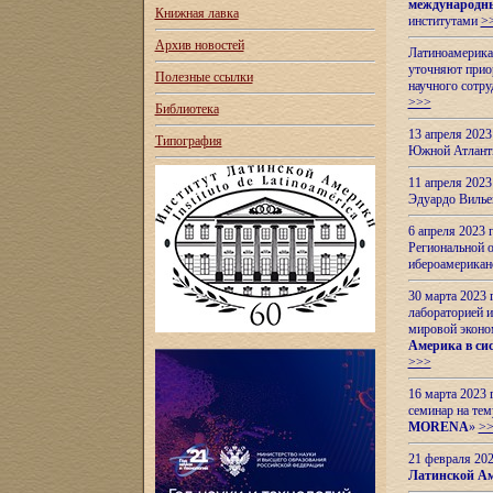
международн
Книжная лавка
институтами
>
Архив новостей
Латиноамерикан
уточняют приор
Полезные ссылки
научного сотр
>>>
Библиотека
13 апреля 202
Типография
Южной Атлант
11 апреля 202
Эдуардо Вилье
6 апреля 2023
Региональной 
ибероамерика
30 марта 2023
лабораторией и
мировой эконо
Америка в сис
>>>
16 марта 2023 
семинар на тем
MORENA
»
>
21 февраля 20
Латинской Ам