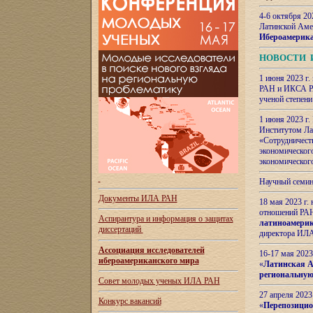
4-6 октября 20
Латинской Аме
Ибероамерика
НОВОСТИ 
1 июня 2023 г.
РАН и ИКСА РА
ученой степени
1 июня 2023 г
Институтом Ла
«Сотрудничеств
экономическог
экономическог
Научный семин
Документы ИЛА РАН
18 мая 2023 г
отношений РАН
Аспирантура и
информация о защитах
латиноамерик
диссертаций
директора ИЛА
Ассоциация исследователей
16-17 мая 202
ибероамериканского мира
«
Латинская Ам
региональную
Совет молодых ученых ИЛА РАН
27 апреля 2023
Конкурс вакансий
«
Перепозицио