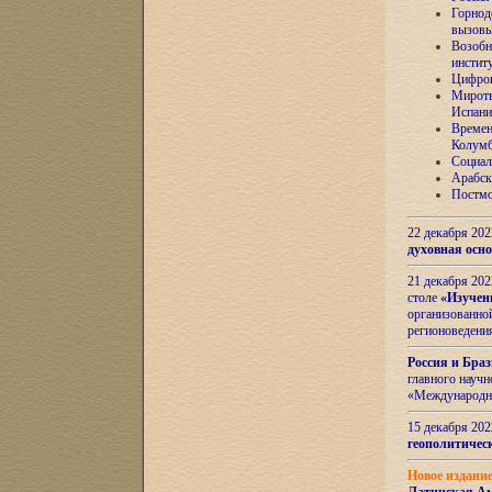
Горнод
вызов
Возобн
инстит
Цифров
Миротв
Испани
Времен
Колумб
Социал
Арабск
Постмо
22 декабря 20
духовная осн
21 декабря 20
столе
«Изучен
организованно
регионоведени
Россия и Бра
главного науч
«Международн
15 декабря 20
геополитическ
Новое издани