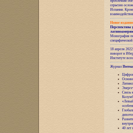
проблемам обе
серьезно ослож
Испании. Кром
взаимодейств
Новое издани
Перспектива 
латиноамери
Монография по
специфической
18 апреля 202
поворот в Ибер
Институте все
Журнал
Iberoa
Цифров
Основн
Латинс
Энерге
Связь 
Колум
«Левый
особен
Глобал
дихото
Развит
внутри
40 лет