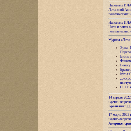
На канале ИЛА
Латинской Амер
политических
На канале ИЛА
Чили и поиск о
политических
Журнал «Лати
Эрнан 
Перево
Визит 
Феноме
Венесу
Бразил
Культ 
Дискус
выступ
СССР и
14 апреля 2022
научно-теорети
Бразилии
"
>>
17 марта 2022 
научно-теорети
Америке: сра