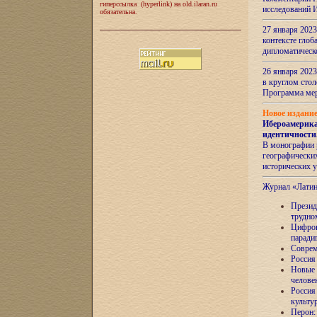
гиперссылка (hyperlink) на old.ilaran.ru
исследований 
обязательна.
27 января 2023
контексте глоб
дипломатическ
26 января 2023
в круглом сто
Программа ме
Новое издани
Ибероамерика
идентичности
В монографии 
географических
исторических 
Журнал «Лати
Президе
трудно
Цифров
паради
Соврем
Россия
Новые 
челове
Россия
культу
Перон: