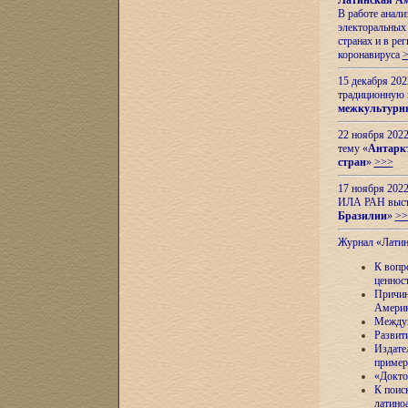
Латинская Ам
В работе анал
электоральных 
странах и в ре
коронавируса
15 декабря 20
традиционную
межкультурны
22 ноября 2022
тему «
Антаркт
стран
»
>>>
17 ноября 2022
ИЛА РАН высту
Бразилии
»
>>
Журнал «Лати
К вопр
ценнос
Причин
Амери
Междун
Развит
Издате
пример
«Докто
К поис
латино