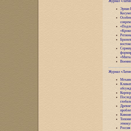
Журнал «Лати
Эрнан 
Косуме
Особен
соврем
«Подли
«Кроко
Регион
Бразил
восток
Сержиу
формир
«Мягка
Военно
Журнал «Лати
Механи
Климат
обсужд
Корпор
Послед
глобал
Древне
пробле
Киноин
Топони
этноку
Россия