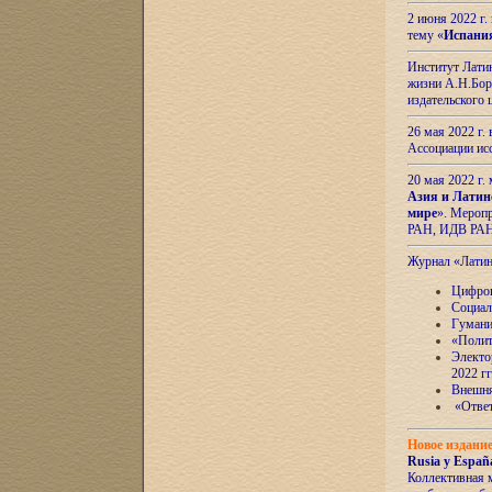
2 июня 2022 г
тему «
Испани
Институт Латин
жизни А.Н.Боро
издательского
26 мая 2022 г
Ассоциации ис
20 мая 2022 г.
Азия и Латин
мире
». Мероп
РАН, ИДВ РА
Журнал «Лати
Цифров
Социал
Гумани
«Полит
Электо
2022 гг
Внешняя
«Ответ
Новое издани
Rusia y España
Коллективная 