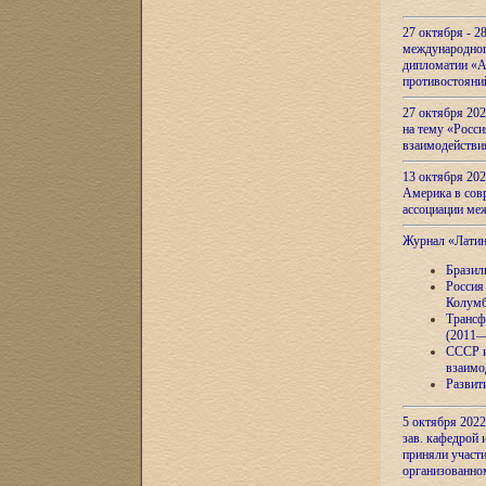
27 октября - 2
международног
дипломатии «А
противостояни
27 октября 20
на тему «Росси
взаимодействи
13 октября 202
Америка в сов
ассоциации ме
Журнал «Лати
Бразил
Россия
Колумб
Трансф
(2011—
СССР и
взаимо
Развит
5 октября 2022
зав. кафедрой
приняли участи
организованно