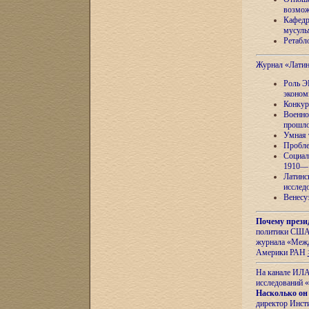
возмож
Кафедр
мусуль
Ретабло
Журнал «Лати
Роль Э
эконом
Конкур
Военно
прошло
Умная 
Пробле
Социал
1910—1
Латинс
исслед
Венесу
Почему прези
политики США 
журнала «Межд
Америки РАН
На канале ИЛА
исследований «
Насколько он
директор Инст