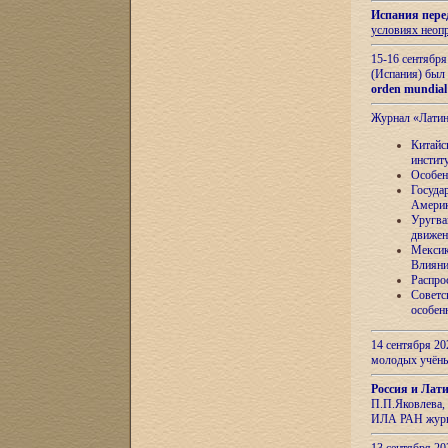
Испания пере
условиях неоп
15-16 сентябр
(Испания) был
orden mundial
Журнал «Лати
Китайс
инстит
Особен
Госуда
Амери
Уругва
движен
Мексик
Влияни
Распро
Советс
особен
14 сентября 20
молодых учён
Россия и Лат
П.П.Яковлева, 
ИЛА РАН журн