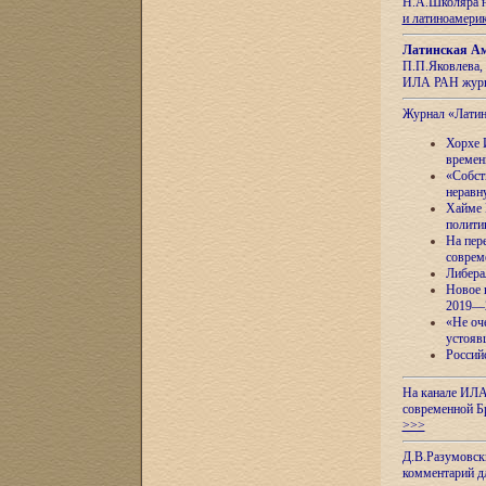
Н.А.Школяра н
и латиноамери
Латинская Ам
П.П.Яковлева, 
ИЛА РАН журн
Журнал «Лати
Хорхе 
времен
«Собст
неравн
Хайме 
полити
На пер
соврем
Либера
Новое 
2019—
«Не оч
устояв
Россий
На канале ИЛА
современной Б
>>>
Д.В.Разумовск
комментарий 