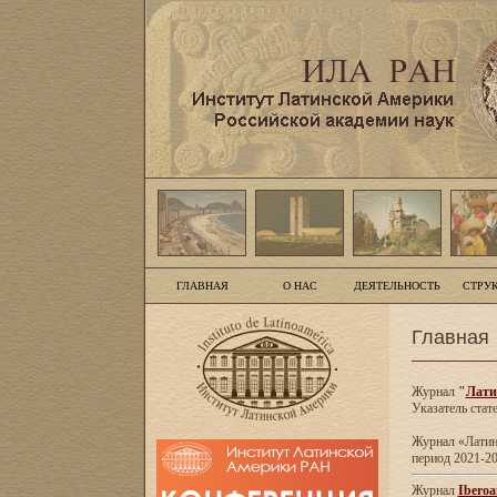
ГЛАВНАЯ
О НАС
ДЕЯТЕЛЬНОСТЬ
СТРУ
Главная
Журнал
"
Лати
Указатель стат
Журнал «Латинс
период 2021-20
Журнал
Iberoa