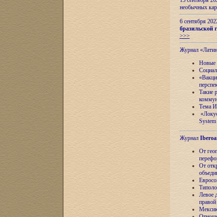
13 сентября 2
необычных кар
6 сентября 20
бразильской г
>>>
Журнал «Лати
Новые 
Социал
«Вакци
перспе
Такие 
коммун
Тема И
«Локус
System 
Журнал
Iberoa
От гео
перефо
От отк
объеди
Евросо
Типоло
Левое д
правой
Мексик
Отноше