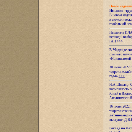
Новое издани
Испания: тру
В новом издан
и экономическ
глобальной не
На канале ИЛА
период и выбо
РАН
>>>
В Мадриде со
главного науч
«Независимой 
30 июня 2022 
теоретический 
года
»
>>>
Н.А.Школяр.
С
возможность пе
Китай и Индию,
Аналитический
16 июня 2022 г
теоретического
латиноамерик
выступил Д.В.
Взгляд на Ла