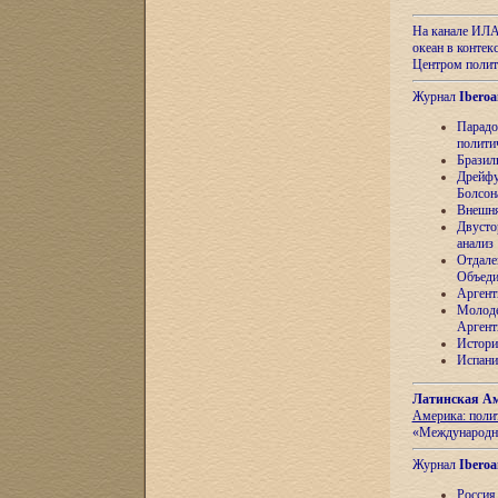
На канале ИЛА
океан в контек
Центром полит
Журнал
Iberoa
Парадо
полити
Бразил
Дрейфу
Болсон
Внешня
Двусто
анализ
Отдале
Объеди
Аргент
Молоде
Аргент
Истори
Испани
Латинская Ам
Америка: поли
«Международн
Журнал
Iberoa
Россия