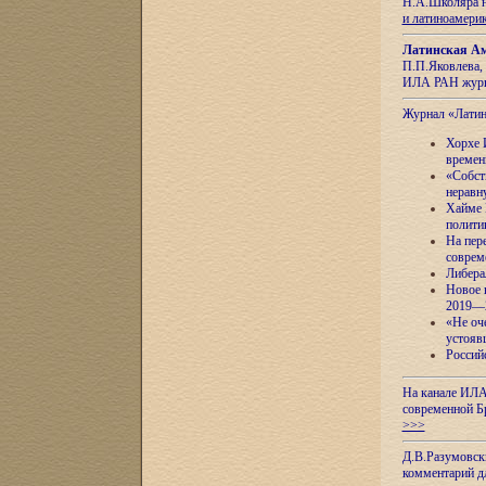
Н.А.Школяра н
и латиноамери
Латинская Ам
П.П.Яковлева, 
ИЛА РАН журн
Журнал «Лати
Хорхе 
времен
«Собст
неравн
Хайме 
полити
На пер
соврем
Либера
Новое 
2019—
«Не оч
устояв
Россий
На канале ИЛА
современной Б
>>>
Д.В.Разумовск
комментарий 