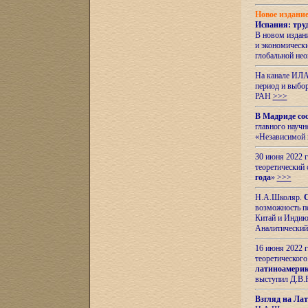
Новое издани
Испания: тру
В новом издан
и экономическ
глобальной не
На канале ИЛА
период и выбо
РАН
>>>
В Мадриде со
главного науч
«Независимой 
30 июня 2022 
теоретический 
года
»
>>>
Н.А.Школяр.
С
возможность пе
Китай и Индию,
Аналитический
16 июня 2022 г
теоретического
латиноамерик
выступил Д.В.
Взгляд на Ла