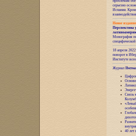
проблемам обе
серьезно ослож
Испании. Кром
взаимодейств
Новое издани
Перспектива 
латиноамери
Монография по
специфической
18 апреля 202
поворот в Ибер
Институте все
Журнал
Iberoa
Цифров
Основн
Латинс
Энерге
Связь 
Колум
«Левый
особен
Глобал
дихото
Развит
внутри
40 лет