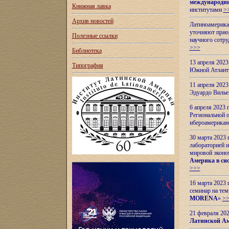
международн
Книжная лавка
институтами
>
Архив новостей
Латиноамерикан
уточняют приор
Полезные ссылки
научного сотр
>>>
Библиотека
13 апреля 202
Типография
Южной Атлант
11 апреля 202
Эдуардо Вилье
6 апреля 2023
Региональной 
ибероамерика
30 марта 2023
лабораторией и
мировой эконо
Америка в сис
>>>
16 марта 2023 
семинар на тем
MORENA
»
>
21 февраля 20
Латинской Ам