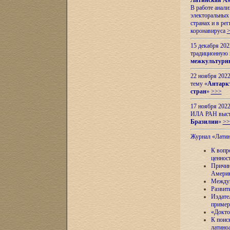
Латинская Ам
В работе анал
электоральных 
странах и в ре
коронавируса
15 декабря 20
традиционную
межкультурны
22 ноября 2022
тему «
Антаркт
стран
»
>>>
17 ноября 2022
ИЛА РАН высту
Бразилии
»
>>
Журнал «Лати
К вопр
ценнос
Причин
Амери
Междун
Развит
Издате
пример
«Докто
К поис
латино