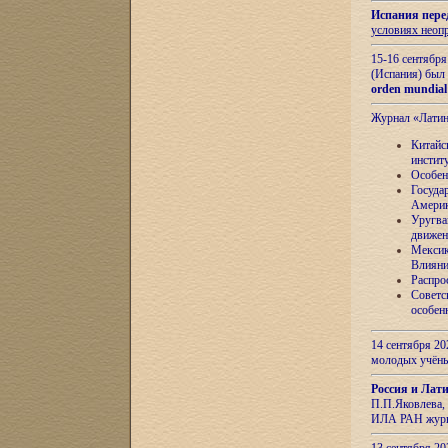
Испания пере
условиях неоп
15-16 сентябр
(Испания) был
orden mundial
Журнал «Лати
Китайс
инстит
Особен
Госуда
Амери
Уругва
движен
Мексик
Влияни
Распро
Советс
особен
14 сентября 20
молодых учён
Россия и Лат
П.П.Яковлева, 
ИЛА РАН журн