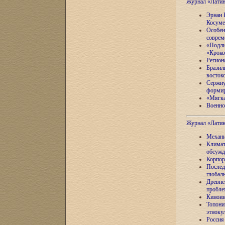
Журнал «Лати
Эрнан 
Косуме
Особен
соврем
«Подли
«Кроко
Регион
Бразил
восток
Сержиу
формир
«Мягка
Военно
Журнал «Лати
Механи
Климат
обсужд
Корпор
Послед
глобал
Древне
пробле
Киноин
Топони
этноку
Россия