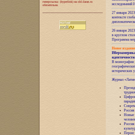
гиперссылка (hyperlink) на old.ilaran.ru
исследований 
обязательна.
27 января 2023
контексте глоб
дипломатическ
26 января 2023
в круглом сто
Программа ме
Новое издани
Ибероамерика
идентичности
В монографии 
географических
исторических 
Журнал «Лати
Президе
трудно
Цифров
паради
Соврем
Россия
Новые 
челове
Россия
культу
Перон: