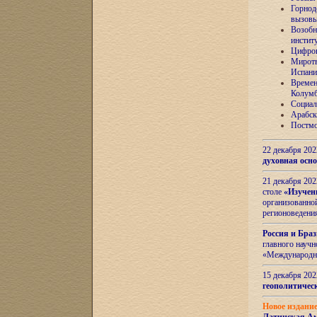
Горнод
вызов
Возобн
инстит
Цифров
Миротв
Испани
Времен
Колумб
Социал
Арабск
Постмо
22 декабря 20
духовная осн
21 декабря 20
столе
«Изучен
организованно
регионоведени
Россия и Бра
главного науч
«Международн
15 декабря 20
геополитическ
Новое издани