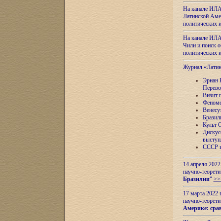
На канале ИЛА
Латинской Амер
политических
На канале ИЛА
Чили и поиск о
политических
Журнал «Лати
Эрнан 
Перево
Визит 
Феноме
Венесу
Бразил
Культ 
Дискус
выступ
СССР и
14 апреля 2022
научно-теорети
Бразилии
"
>>
17 марта 2022 
научно-теорети
Америке: сра