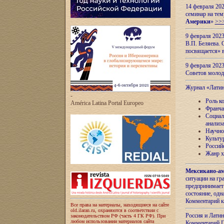
14 февраля 202
семинар на тем
Америки
»
>>
9 февраля 202
В.П. Беляева. 
посвящается» 
9 февраля 2023
Советов моло
Журнал «Лати
-
Роль к
América Latina Portal Europeo
Франча
Социал
анализ
Научно
Культу
Россий
Жанр х
Мексикано-ам
ситуации на г
предпринимает
состояние, одн
Комментарий к
Все права на материалы, находящиеся на сайте
old.ilaran.ru, охраняются в соответствии с
Россия и Лати
законодательством РФ (часть 4 ГК РФ). При
любом использовании материалов сайта
Комментарий П.