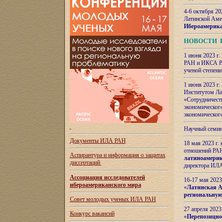
4-6 октября 20
Латинской Аме
Ибероамерика
НОВОСТИ 
1 июня 2023 г.
РАН и ИКСА РА
ученой степени
1 июня 2023 г
Институтом Ла
«Сотрудничеств
экономическог
экономическог
Научный семин
Документы ИЛА РАН
18 мая 2023 г
отношений РАН
Аспирантура и
информация о защитах
латиноамерик
диссертаций
директора ИЛА
Ассоциация исследователей
16-17 мая 202
ибероамериканского мира
«
Латинская Ам
региональную
Совет молодых ученых ИЛА РАН
27 апреля 2023
Конкурс вакансий
«
Перепозицио