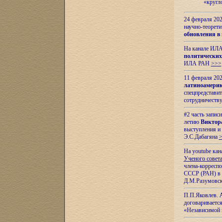
«кругл
24 февраля 202
научно-теорети
обновления в
На канале ИЛА
политических
ИЛА РАН
>>>
11 февраля 202
латиноамерик
спецпредстави
сотрудничест
#2 часть запис
летию
Виктор
выступления и
Э.С.Дабагяна
На youtube ка
Ученого совета
члена-корресп
СССР (РАН) в 1
Д.М.Разумовск
П.П.Яковлев.
договариваетс
«Независимой 