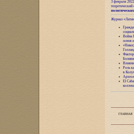
3 февраля 202
теоретический 
политически
Журнал «Лати
Гражда
социал
Война 
основ 
«Никог
Голлан
Фактор
Боливи
Влияни
Роль к
в Колу
Археол
El Caba
коллек
ГЛАВНАЯ