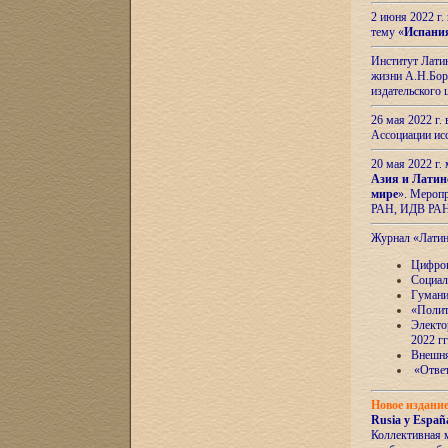
2 июня 2022 г
тему «
Испани
Институт Латин
жизни А.Н.Боро
издательского
26 мая 2022 г
Ассоциации ис
20 мая 2022 г.
Азия и Латин
мире
». Мероп
РАН, ИДВ РА
Журнал «Лати
Цифров
Социал
Гумани
«Полит
Электо
2022 гг
Внешняя
«Ответ
Новое издани
Rusia y España
Коллективная 