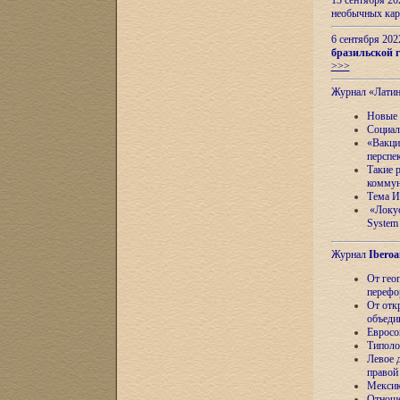
13 сентября 2
необычных кар
6 сентября 20
бразильской г
>>>
Журнал «Лати
Новые 
Социал
«Вакци
перспе
Такие 
коммун
Тема И
«Локус
System 
Журнал
Iberoa
От гео
перефо
От отк
объеди
Евросо
Типоло
Левое д
правой
Мексик
Отноше