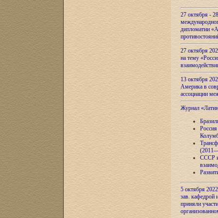
27 октября - 2
международног
дипломатии «А
противостояни
27 октября 20
на тему «Росси
взаимодействи
13 октября 202
Америка в сов
ассоциации ме
Журнал «Лати
Бразил
Россия
Колумб
Трансф
(2011—
СССР и
взаимо
Развит
5 октября 2022
зав. кафедрой
приняли участи
организованно