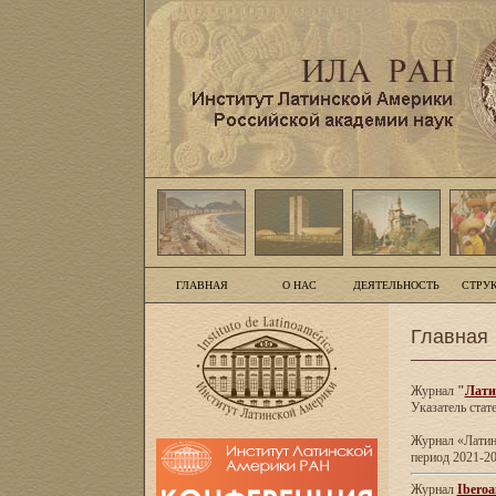
ГЛАВНАЯ
О НАС
ДЕЯТЕЛЬНОСТЬ
СТРУ
Главная
Журнал
"
Лати
Указатель стат
Журнал «Латинс
период 2021-20
Журнал
Iberoa