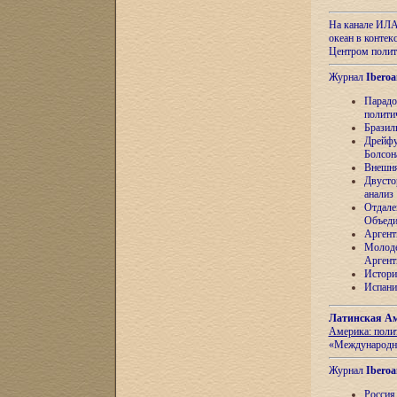
На канале ИЛА
океан в контек
Центром полит
Журнал
Iberoa
Парадо
полити
Бразил
Дрейфу
Болсон
Внешня
Двусто
анализ
Отдале
Объеди
Аргент
Молоде
Аргент
Истори
Испани
Латинская Ам
Америка: поли
«Международн
Журнал
Iberoa
Россия