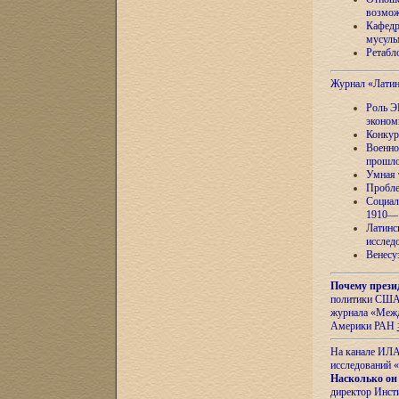
возмож
Кафедр
мусуль
Ретабло
Журнал «Лати
Роль Э
эконом
Конкур
Военно
прошло
Умная 
Пробле
Социал
1910—1
Латинс
исслед
Венесу
Почему прези
политики США 
журнала «Межд
Америки РАН
На канале ИЛА
исследований «
Насколько он
директор Инст