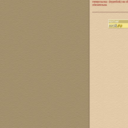
гиперссылка (hyperlink) на ol
обязательна.