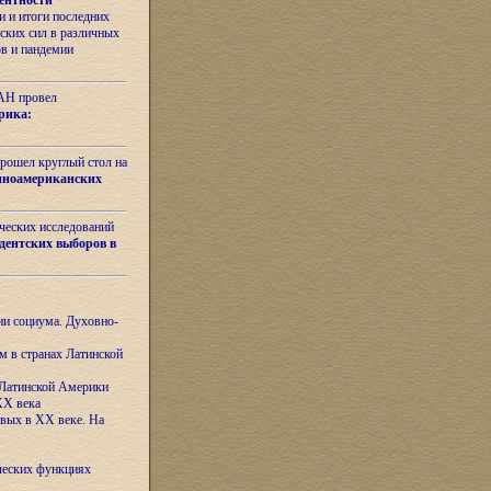
ентности
 и итоги последних
ских сил в различных
ов и пандемии
РАН провел
рика:
рошел круглый стол на
иноамериканских
ических исследований
дентских выборов в
ни социума. Духовно-
м в странах Латинской
 Латинской Америки
XX века
евых в XX веке. На
ческих функциях