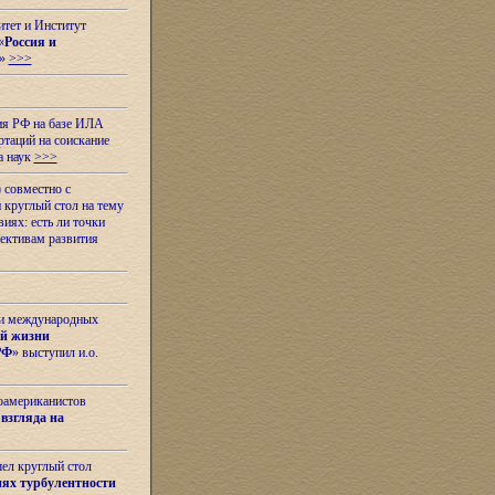
итет и Институт
«
Россия и
»
>>>
ия РФ на базе ИЛА
таций на соискание
а наук
>>>
 совместно с
 круглый стол на тему
иях: есть ли точки
ективам развития
 и международных
ой жизни
РФ
» выступил и.о.
оамериканистов
взгляда на
шел круглый стол
ях турбулентности