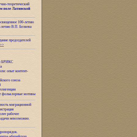
учно-теоретический
м поле Латинской
освященное 100-летию
-летию В.П. Беляева
дание председателей
>>
ан БРИКС
са
ли: опыт контент-
йского союза
й
еллигенции
ые фольклорные мотивы
ность миграционной
нистрация
олее рабочее
задачи невозможно.
иропорядок.
Центра иберийских