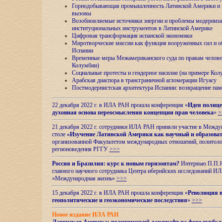
Горнодобывающая промышленность Латинской Америки и н
вызовы
Возобновляемые источники энергии и проблемы модерниз
институциональных инструментов в Латинской Америке
Цифровая трансформация испанской экономики
Миротворческие миссии как функция вооруженных сил и о
Испании
Временные меры Межамериканского суда по правам челове
Колумбии)
Социальные протесты и гендерное насилие (на примере Ко
Арабская диаспора в трансграничной агломерации Игуасу
Постмодернистская архитектура Испании: возвращение пам
22 декабря 2022 г. в ИЛА РАН прошла конференция «
Идея полице
духовная основа переосмысления концепции прав человека
»
>
21 декабря 2022 г. сотрудники ИЛА РАН приняли участие в Межд
столе
«Изучение Латинской Америки как научный и образова
организованной Факультетом международных отношений, политоло
регионоведения
РГГУ
>>>
Россия и Бразилия: курс к новым горизонтам?
Интервью П.П.Як
главного научного сотрудника Центра иберийских исследований 
«Международная жизнь»
>>>
15 декабря 2022 г. в ИЛА РАН прошла конференция «
Революция в
геополитические и геоэкономические последствия
»
>>>
Новое издание ИЛА РАН