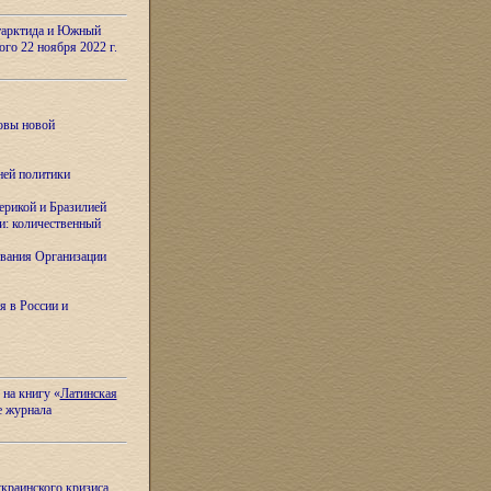
тарктида и Южный
ого 22 ноября 2022 г.
овы новой
ней политики
ерикой и Бразилией
и: количественный
вания Организации
я в России и
 на книгу «
Латинская
е журнала
украинского кризиса