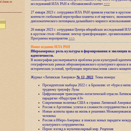
d.ilaran.ru
исследований ИЛА РАН в «Независимой газете»
>>>
27 января 2023 г. сотрудники ИЛА РАН приняли участие в круглом
контексте глобальной перестройки планеты и её научного, экономич
дипломатического потенциала дальнейшего мирного использовани
26 января 2023 г. сотрудники Центра иберийских исследований ИЛ
в круглом столе «Испания: вектор трансформации», организова
Программа мероприятия
>>>
Новое издание ИЛА РАН
Ибероамерика: роль культуры в формировании и эволюции н
идентичности
.
В монографии рассматривается проблема роли культурной идентич
географических рамках ибероамериканского культурного ареала в 
исторических условий, требующих переосмысления самого концепт
Журнал «Латинская Америка»
№ 12, 2022
. Темы номера:
Президентские выборы 2022 г. в Бразилии: от «бури и нати
трудному триумфу Лулы
Цифровизация транспортно-логистической отрасли Латинс
парадигме «Индустрия 4.0»
Современная политика США в странах Латинской Америки 
Россия и Аргентина: успехи и сложности сотрудничества в 
Новые аспекты права на жизнь в решениях Межамериканско
человека
Россия и Иберо-Америка: в поисках новых парадигм межд
культурного сотрудничества
Перон: взгляд в мультиполярный мир. Рецензия