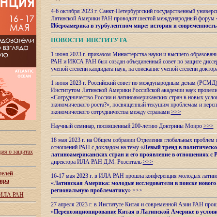
4-6 октября 2023 г. Санкт-Петербургский государственный универс
Латинской Америки РАН проводят шестой международный форум 
Ибероамерика в турбулентном мире: история и современность
НОВОСТИ ИНСТИТУТА
1 июня 2023 г. приказом Министерства науки и высшего образован
РАН и ИКСА РАН был создан объединенный совет по защите диссер
ученой степени кандидата наук, на соискание ученой степени доктор
1 июня 2023 г. Российский совет по международным делам (РСМД)
Институтом Латинской Америки Российской академии наук провели
«Сотрудничество России и латиноамериканских стран в новых услов
экономического роста?», посвященный текущим проблемам и персп
экономического сотрудничества между странами
>>>
Научный семинар, посвященный 200-летию Доктрины Монро
>>>
18 мая 2023 г. на Общем собрании Отделения глобальных проблем
отношений РАН с докладом на тему «
Левый тренд в политическ
ия о защитах
латиноамериканских стран и его проявление в отношениях с 
директора ИЛА РАН Д.М. Розенталь
>>>
телей
16-17 мая 2023 г. в ИЛА РАН прошла конференция молодых латин
ира
«
Латинская Америка: молодые исследователи в поиске нового 
региональную проблематику
»
>>>
 ИЛА РАН
27 апреля 2023 г. в Институте Китая и современной Азии РАН про
«
Перепозиционирование Китая в Латинской
Америке в услови