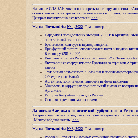
На канале ИЛА РАН можно посмотреть запись круглого стола «Ан
океан в контексте интересов латиноамериканских стран», проведенн
Центром политических исследований
>>>
Журнал
Iberoamérica
№ 4, 2022
. Темы номера:
Парадоксы президентских выборов 2022 г. в Бразилии: выз
политической реальности
Бразильская культура в период пандемии
Дрейфующий гигант: непоследовательность и неудачи внеш
Болсонару (2019-2022)
Внешняя политика России и отношения РФ с Латинской Ам
Двустороннее сотрудничество Бразилии со странами Африк
анализ
Отдаленная возможность? Бразилия и проблема реформиро
Объединенных Наций
Аргентина: политическая панорама на фоне пандемии
Молодежь и коррупция: сравнительный анализ ee восприяти
Аргентине
История Колумбии: взгляд из России
Испания перед новыми вызовами
Латинская Америка в политической турбулентности
. Рецензия
Америка: политический ландшафт на фоне турбулентности
» на сайт
«Международная жизнь»
>>>
Журнал
Iberoamérica
№ 3, 2022
. Темы номера:
Россия и Латинская Америка: устойчивое развитие в свете 