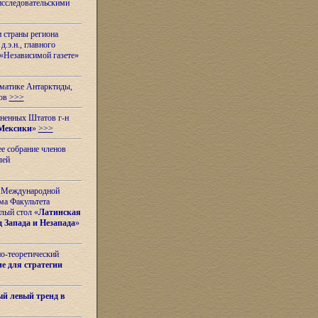
исследовательскими
и страны региона
.э.н., главного
«Независимой газете»
ематике Антарктиды,
вов
>>>
иненных Штатов г-н
Мексики
»
>>>
е собрание членов
лей
 с Международной
ма Факультета
лый стол «
Латинская
 Запада и Незапада
»
но-теоретический
е для стратегии
й левый тренд в