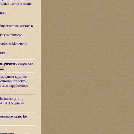
овые экологические
ации
бщественное мнение в
ка (на примере
лумбии и Мексики)
яти
нтричного мира как
>>
ународном круглом
тельный проект
»,
гии и зарубежного
овлева, д.э.н.,
ИЛА РАН журналу
оенного дела. Ее