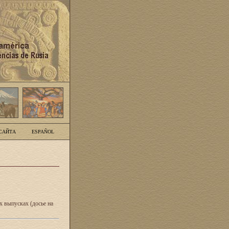
САЙТА
ESPAÑOL
 выпусках (досье на