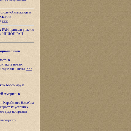
 столе «Антарктида в
еского и
я»
>>>
А РАН приняли участие
нном ИНИОН РАН.
ациональной
ности в
контексте новых
а «идентичность»
>>>
ска» Болсонару к
кой Америки в
и Карибского бассейна
непростых условиях
го суда по правам
ународного