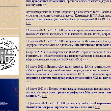
международных отношений
», организованный совместно двумя 
институтами
>>>
Латиноамериканский визит Лаврова в режиме стресс-теста. Россия 
уточняют приоритеты сотрудничества. Комментарий П.П.Яковлева, д
научного сотрудника Центра иберийских исследований ИЛА РАН в 
>>>
13 апреля 2023 г. в ИЛА РАН прошла встреча, посвященная пробл
Южной Атлантики и спорных
Фолклендских (Мальвинских) остро
11 апреля 2023 г. в ИЛА РАН выступил посол Мексиканских Соед
Эдуардо Вильегас Мехиас c докладом «
Политическая панорама 
6 апреля 2023 г. в конференц-зале ИЛА РАН прошло годовое Обще
Региональной общественной организации «Ассоциация исследовате
ибероамериканского мира» (РОО «АИИМ»)
>>>
30 марта 2023 г. Институт Латинской Америки РАН в партнерстве
лабораторией исследований мирового порядка и нового регионализ
мировой экономики и мировой политики НИУ ВШЭ проводит круг
Америка в системе международных отношений в XXI в.: взгляд
>>>
16 марта 2023 г. в Центре политических исследований прошел науч
семинар на тему «
Электоральная реформа в Мексике: испытани
MORENA
»
>>>
21 февраля 2023 г. в ИЛА РАН прошел круглый стол «
Современны
Латинской Америке: преемственность и отличия
»
>>>