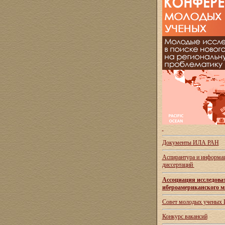
Документы ИЛА РАН
Аспирантура и
информац
диссертаций
Ассоциация исследова
ибероамериканского м
Совет молодых ученых
Конкурс вакансий