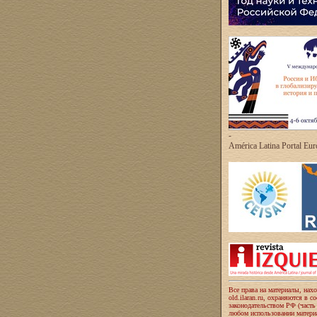
-
América Latina Portal Eu
Все права на материалы, нах
old.ilaran.ru, охраняются в с
законодательством РФ (часть
любом использовании материа