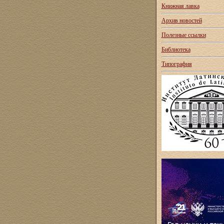
Книжная лавка
Архив новостей
Полезные ссылки
Библиотека
Типография