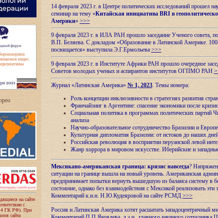
14 февраля 2023 г. в Центре политических исследований прошел на
семинар на тему «
Китайская инициатива BRI в геополитическо
Америки
»
>>>
9 февраля 2023 г. в ИЛА РАН прошло заседание Ученого совета, п
В.П. Беляева. С докладом «Образование в Латинской Америке. 100
посвящается» выступила Э.Г.Ермольева
>>>
9 февраля 2023 г. в Институте Африки РАН прошло очередное засе
Советов молодых ученых и аспирантов институтов ОГПМО РАН
>
Журнал «Латинская Америка»
№ 1, 2023
. Темы номера:
Роль концепции инклюзивности в стратегиях развития стр
ropeo
Франчайзинг в Аргентине: спасение экономики после кризи
Социальная политика в программах политических партий Чи
анализа
Научно-образовательное сотрудничество Бразилии и Европе
Культурная дипломатия Бразилии: от истоков до наших дне
Российская революция в восприятии перуанской левой инт
Жанр хоррора в мировом искусстве. Иберийские и западн
Мексикано-американская граница: кризис навсегда
? Напряжен
ситуации на границе вышла на новый уровень. Американская адми
предпринимает попытки вернуть вышедшую из баланса систему в б
состояние, однако без взаимодействия с Мексикой реализовать эти 
Комментарий к.и.н. Н.Ю.Кудеяровой на сайте РСМД
>>>
одящиеся на сайте
оответствии с
Россия и Латинская Америка хотят расшатать западоцентричный м
 4 ГК РФ). При
лов сайта
Комментарий П.П.Яковлева, д.э.н., главного научного сотрудника 