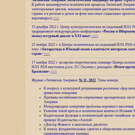
Латинская Америка: политический ландшафт на фоне турбул
В работе анализируются политические процессы Латинской Америки
электоральных циклов, показана современная расстановка политиче
странах и в регионе в целом на фоне массовых социальных протест
коронавируса
>>>
15 декабря 2022 г. Центр культурологических исследований ИЛА 
традиционную международную конференцию «
Россия и Ибероаме
межкультурный диалог в XXI веке
»
>>>
22 ноября 2022 г. в Центре политических исследований ИЛА РАН п
тему «
Антарктида и Южный океан в контексте интересов лат
стран
»
>>>
17 ноября 2022 г. на научно-теоретическом семинаре Центра полит
ИЛА РАН выступила д.и.н. Л.С.Окунева с докладом «
Итоги прези
Бразилии
»
>>>
Журнал «Латинская Америка»
№ 11, 2022
. Темы номера:
К вопросу о культурной детерминации различных сфер жиз
ценностное измерение
Причины нестабильности современных президентских систе
Америки
Международное измерение проблемы коренного населения
Развитие левой прессы в политическом контексте Испании 
Издательская функция и политический проект чилийских л
примере Издательства «Austral»
«Доктор Живаго» в амазонских джунглях
К поиску фундаментальных сдвигов в общественно-полити
латиноамериканских военных