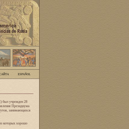
САЙТА
ESPAÑOL
) был учрежден 28
новления Президиума
тутов, занимающихся
из которых хорошо