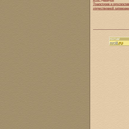
Траектория и перспекти
отечественной латиноам