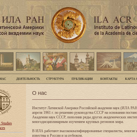
 НАС
ДЕЯТЕЛЬНОСТЬ
СТРУКТУРА
ПУБЛИКАЦИИ
КОНТАКТЫ
КАРТА 
О нас
Институт Латинской Америки Российской академии наук (ИЛА РАН
апреля 1961 г. по решению руководства СССР на основании поста
Академии наук СССР, пополнив ряды других академических инсти
многодисциплинарным изучением крупных регионов мира.
n Studies
nces
В ИЛА работают высококвалифицированные специалисты, многие 
известны в России и за рубежом.