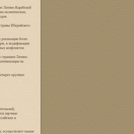
ию Латино-Карибской
но-политических,
одов.
 страны Иберийского
 реализации более
орм, в модификации
ных конфликтов.
о странами Латино-
оптимизации на
четырех крупных
тельской,
тся научные
ссийских и
и, осуществляет свыше