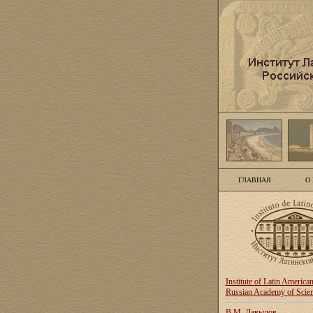
ГЛАВНАЯ
О
Institute of Latin America
Russian Academy of Scie
В.М. Давыдов