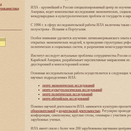
ва
ИЛА - крупнейший в России специализированный центр по изучен
ериканистики
Америки, ведет комплексные исследования экономических, социаль
международных и культурологических проблем ее государств и нар
С 1996 г. в сферу исследовательской работы ИЛА включены также
полуострова - Испания и Португалия.
Особое внимание уделяется изучению латиноамериканского опыта в
открытых экономических моделей, в проведении структурных реф
политических и социальных систем, в разрешении межгосударствен
Институт исследует актуальные проблемы сотрудничества России с
Карибской Америки, разрабатывает перспективные направления их 
двусторонней и многосторонней основе.
Основная исследовательская работа осуществляется в следующих 
научных подразделениях ИЛА:
центр экономических исследований
центр культурологических исследований
центр политических исследований
центр иберийских исследований
Помимо научной деятельности ИЛА занимается культурно-просвети
образовательной
и
издательской деятельностью
. Регулярно проводя
конференции, симпозиумы, круглые столы, семинары с участием ро
зарубежных ученых.
ИЛА имеет связи с более чем 200 зарубежными научными центрам