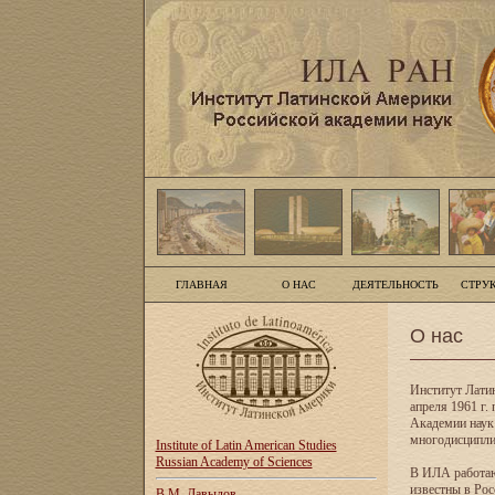
ГЛАВНАЯ
О НАС
ДЕЯТЕЛЬНОСТЬ
СТРУ
О нас
Институт Лати
апреля 1961 г
Академии наук
многодисципли
Institute of Latin American Studies
Russian Academy of Sciences
В ИЛА работаю
известны в Рос
В.М. Давыдов