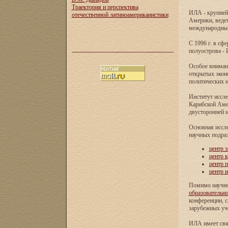
Траектория и перспектива
ИЛА - крупней
отечественной латиноамериканистики
Америки, ведет
международных 
С 1996 г. в с
полуострова - 
Особое внимани
открытых экон
политических и
Институт иссле
Карибской Аме
двусторонней и
Основная иссл
научных подра
центр 
центр 
центр 
центр 
Помимо научно
образовательн
конференции, с
зарубежных уч
ИЛА имеет свя