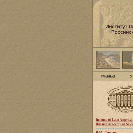
ГЛАВНАЯ
О
Institute of Latin America
Russian Academy of Scie
В.М. Давыдов