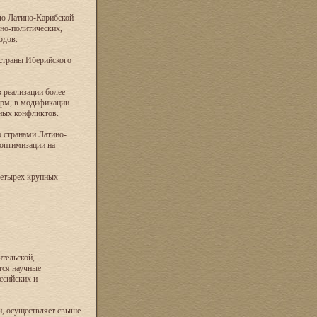
ию Латино-Карибской
но-политических,
одов.
 страны Иберийского
 реализации более
орм, в модификации
ных конфликтов.
о странами Латино-
оптимизации на
четырех крупных
тельской,
тся научные
ссийских и
и, осуществляет свыше