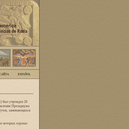
САЙТА
ESPAÑOL
) был учрежден 28
новления Президиума
тутов, занимающихся
из которых хорошо