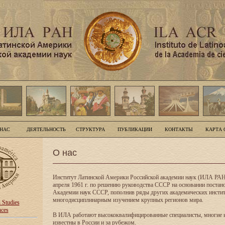
 НАС
ДЕЯТЕЛЬНОСТЬ
СТРУКТУРА
ПУБЛИКАЦИИ
КОНТАКТЫ
КАРТА 
О нас
Институт Латинской Америки Российской академии наук (ИЛА РАН
апреля 1961 г. по решению руководства СССР на основании поста
Академии наук СССР, пополнив ряды других академических инсти
многодисциплинарным изучением крупных регионов мира.
n Studies
nces
В ИЛА работают высококвалифицированные специалисты, многие 
известны в России и за рубежом.