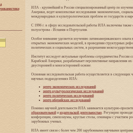
ва
ИЛА - крупнейший в России специализированный центр по изучен
ериканистики
Америки, ведет комплексные исследования экономических, социаль
международных и культурологических проблем ее государств и нар
С 1996 г. в сферу исследовательской работы ИЛА включены также
полуострова - Испания и Португалия.
Особое внимание уделяется изучению латиноамериканского опыта в
открытых экономических моделей, в проведении структурных реф
политических и социальных систем, в разрешении межгосударствен
Институт исследует актуальные проблемы сотрудничества России с
Карибской Америки, разрабатывает перспективные направления их 
двусторонней и многосторонней основе.
Основная исследовательская работа осуществляется в следующих 
научных подразделениях ИЛА:
центр экономических исследований
центр культурологических исследований
центр политических исследований
центр иберийских исследований
Помимо научной деятельности ИЛА занимается культурно-просвети
образовательной
и
издательской деятельностью
. Регулярно проводя
конференции, симпозиумы, круглые столы, семинары с участием ро
зарубежных ученых.
ИЛА имеет связи с более чем 200 зарубежными научными центрам