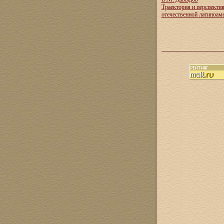
Траектория и перспекти
отечественной латиноам