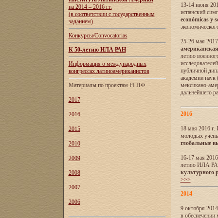
13-14 июня 201
на 2014 – 2016 гг.
испанский сим
(в соответствии с государственным
económicas y s
заданием)
экономического
Конкурсы/Convocatorias
25-26 мая 2017
американская 
К 50-летию ИЛА РАН
летию военног
исследователе
Информация о международных
публичной дип
конгрессах латиноамериканистов
академии наук
Материалы по проектам РГНФ
мексикано-амер
дальнейшего р
2017
2016
2016
18 мая 2016 г
2015
молодых учены
глобальные в
2010
16-17 мая 2016
2009
летию ИЛА РА
культурного 
2008
>>>
2007
2014
2006
9 октября 2014
в обеспечении 