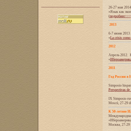
26-27 мая 201
«Язык как эко
(
подробнее>>>
2013
6-7 июня 2013 
«
La crisis como
2012
Апрель 2012. 
«
Ибероамерика
2011
Год России в 
Simposio hispa
Perspectivas de
IX Simposio rus
Moscú, 27-29 de
К 50-летию 
Международна
«Ибероамерика
Москва, 27-29 