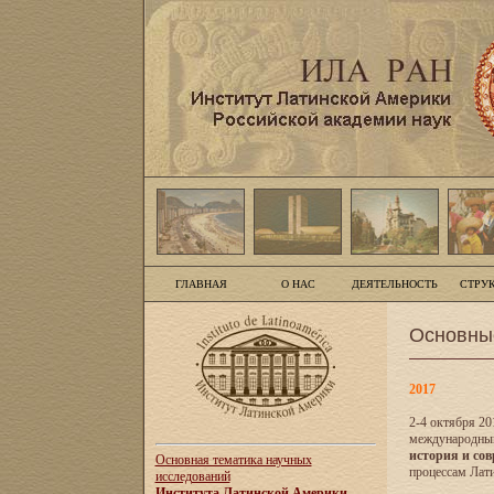
ГЛАВНАЯ
О НАС
ДЕЯТЕЛЬНОСТЬ
СТРУ
Основны
2017
2-4 октября 20
международны
история и сов
Основная тематика научных
процессам Лати
исследований
Института Латинской Америки