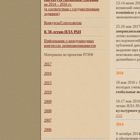
13-14 июня 201
на 2014 – 2016 гг.
испанский сим
(в соответствии с государственным
económicas y s
заданием)
экономического
Конкурсы/Convocatorias
25-26 мая 2017
американская 
К 50-летию ИЛА РАН
летию военног
исследователе
Информация о международных
публичной дип
конгрессах латиноамериканистов
академии наук
Материалы по проектам РГНФ
мексикано-амер
дальнейшего р
2017
2016
2016
18 мая 2016 г
2015
молодых учены
глобальные в
2010
16-17 мая 2016
2009
летию ИЛА РА
культурного 
2008
>>>
2007
2014
2006
9 октября 2014
в обеспечении 