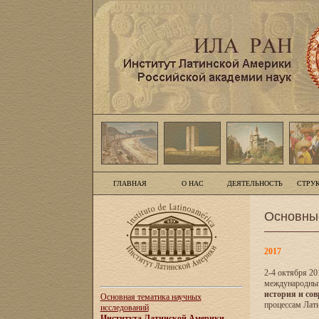
ГЛАВНАЯ
О НАС
ДЕЯТЕЛЬНОСТЬ
СТРУ
Основны
2017
2-4 октября 20
международны
история и сов
Основная тематика научных
процессам Лати
исследований
Института Латинской Америки