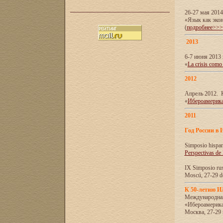
26-27 мая 201
«Язык как эко
(
подробнее>>>
2013
6-7 июня 2013 
«
La crisis como
2012
Апрель 2012. 
«
Ибероамерика
2011
Год России в 
Simposio hispa
Perspectivas de
IX Simposio rus
Moscú, 27-29 de
К 50-летию 
Международна
«Ибероамерика
Москва, 27-29 