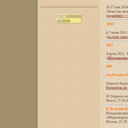
26-27 мая 201
«Язык как эко
(
подробнее>>>
2013
6-7 июня 2013 
«
La crisis como
2012
Апрель 2012. 
«
Ибероамерика
2011
Год России в 
Simposio hispa
Perspectivas de
IX Simposio rus
Moscú, 27-29 de
К 50-летию 
Международна
«Ибероамерика
Москва, 27-29 