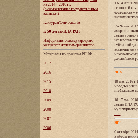
13-14 июня 201
на 2014 – 2016 гг.
испанский сим
(в соответствии с государственным
económicas y s
заданием)
экономического
Конкурсы/Convocatorias
25-26 мая 2017
американская 
К 50-летию ИЛА РАН
летию военног
исследователе
Информация о международных
публичной дип
конгрессах латиноамериканистов
академии наук
Материалы по проектам РГНФ
мексикано-амер
дальнейшего р
2017
2016
2016
18 мая 2016 г
2015
молодых учены
глобальные в
2010
16-17 мая 2016
2009
летию ИЛА РА
культурного 
2008
>>>
2007
2014
2006
9 октября 2014
в обеспечении 