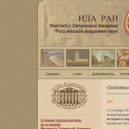
ГЛАВНАЯ
О НАС
ДЕЯТЕЛЬНОСТЬ
СТРУ
Основны
2017
2-4 октября 20
международны
история и сов
Основная тематика научных
процессам Лати
исследований
Института Латинской Америки