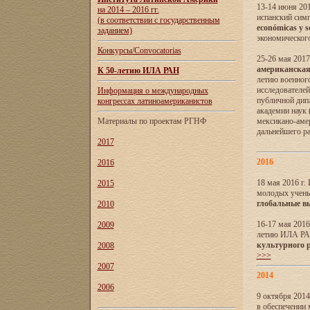
13-14 июня 201
на 2014 – 2016 гг.
испанский сим
(в соответствии с государственным
económicas y s
заданием)
экономического
Конкурсы/Convocatorias
25-26 мая 2017
американская 
К 50-летию ИЛА РАН
летию военног
исследователе
Информация о международных
публичной дип
конгрессах латиноамериканистов
академии наук
Материалы по проектам РГНФ
мексикано-амер
дальнейшего р
2017
2016
2016
18 мая 2016 г
2015
молодых учены
глобальные в
2010
16-17 мая 2016
2009
летию ИЛА РА
культурного 
2008
>>>
2007
2014
2006
9 октября 2014
в обеспечении 