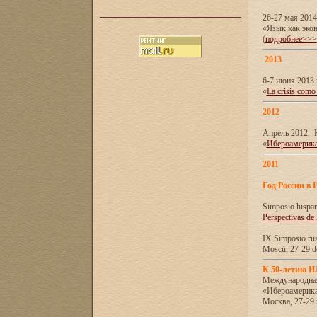
26-27 мая 201
«Язык как эко
(
подробнее>>>
2013
6-7 июня 2013 
«
La crisis como
2012
Апрель 2012. 
«
Ибероамерика
2011
Год России в 
Simposio hispa
Perspectivas de
IX Simposio rus
Moscú, 27-29 de
К 50-летию 
Международна
«Ибероамерика
Москва, 27-29 