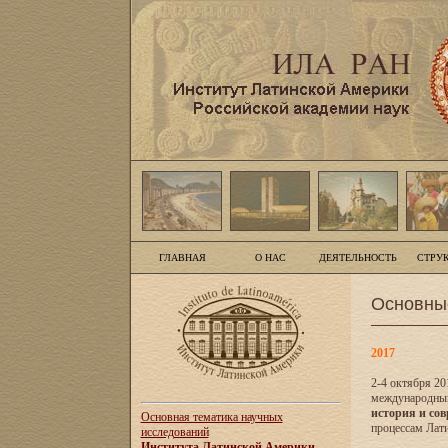
ГЛАВНАЯ
О НАС
ДЕЯТЕЛЬНОСТЬ
СТРУ
Основны
2017
2-4 октября 20
международны
история и сов
Основная тематика научных
процессам Лати
исследований
Института Латинской Америки