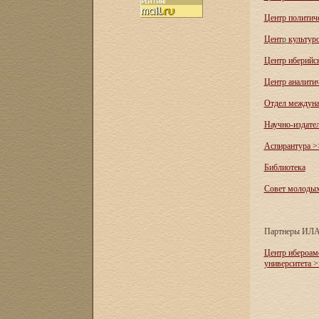
Центр политич
Цент
р
культур
Центр иберийс
Центр аналити
Отдел междуна
Научно-издате
Аспирантура >
Библиотека
Совет молоды
Партнеры ИЛ
Центр ибероам
университета 