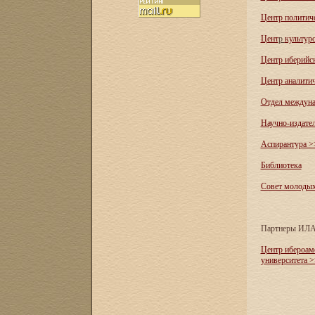
Центр политич
Цент
р
культур
Центр иберийс
Центр аналити
Отдел междуна
Научно-издате
Аспирантура >
Библиотека
Совет молоды
Партнеры ИЛ
Центр ибероам
университета 