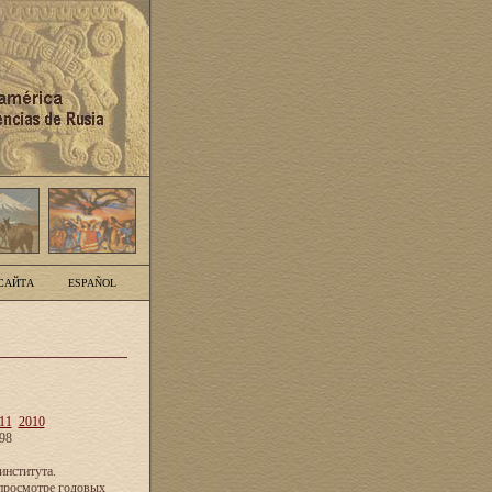
САЙТА
ESPAÑOL
11
2010
98
нститута.
просмотре годовых