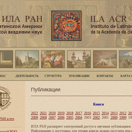
 НАС
ДЕЯТЕЛЬНОСТЬ
СТРУКТУРА
ПУБЛИКАЦИИ
КОНТАКТЫ
КАРТА 
Публикации
Книги
2022
2021
2020
2019
2018
2017
2016
2015
2014
2013
2012
20
2009
2008
2007
2006
2005
2004
2003
2002
2001
2000
1999
19
АН и его
ИЛА РАН расширяет электронный доступ к научным публикациям и
Информацию о доступных для чтения книгах можно получить при 
 эгидой РОО