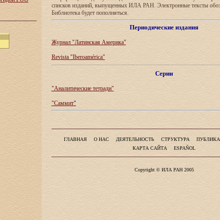
списков изданий, выпущенных ИЛА РАН. Электронные тексты обо
Библиотека будет пополняться.
Периодические издания
Журнал "Латинская Америка"
Revista "Iberoamérica"
Серии
"Аналитические тетради"
"Саммит
"
ГЛАВНАЯ
О НАС
ДЕЯТЕЛЬНОСТЬ
СТРУКТУРА
ПУБЛИКА
КАРТА САЙТА
ESPAÑOL
Copyright © ИЛА РАН 2005