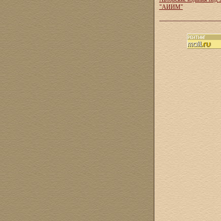
"АИИМ"