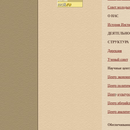
Совет молоды
О НАС
История Инсти
ДЕЯТЕЛЬНО
СТРУКТУРА
Дирекция
Ученый совет
Научные цен
Центр экономи
Центр политич
Цент
р
культур
Центр иберийс
Центр аналитич
Обеспечивающ