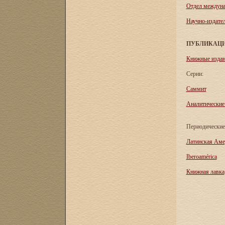
Отдел междуна
Научно-издател
ПУБЛИКАЦ
Книжные изда
Серии:
Саммит
Аналитические
Периодические
Латинская Аме
Iberoamérica
Книжная лавка