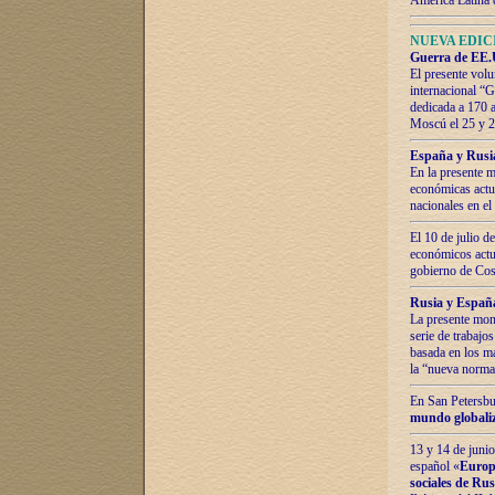
América Latina 
NUEVA EDICI
Guerra de EE.U
El presente volu
internacional “
dedicada a 170 
Moscú el 25 y 
España y Rusia:
En la presente m
económicas actua
nacionales en el
El 10 de julio d
económicos actua
gobierno de Cost
Rusia y España
La presente mono
serie de trabajo
basada en los ma
la “nueva norma
En San Petersbur
mundo globaliza
13 y 14 de junio
español «
Europa
sociales de Ru