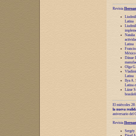
Revista
Iberoam
Liudmil
Latina
Liudmil
impleme
Natalia
activida
Latina
Francis
México 
Dánae D
manufac
Olga G.
Vladími
Latina
Ilya A.
Latina 
Lázar S.
brasile
El miércoles 28 
la nueva reali
aniversario del
Revista
Iberoam
Sergéy 
Pável A