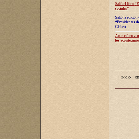
Salió el libro
“
E
sociales
”
Salió la edición
“Presidentes de
Gisbert
Apareció en vent
los acontecimie
INICIO
GE