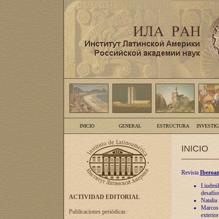
INICIO
GENERAL
ESTRUCTURA
INVESTI
INICIO
Revista
Iberoam
Liudmil
desafíos
ACTIVIDAD EDITORIAL
Natalia
Marcos A
Publicaciones periódicas:
exterio