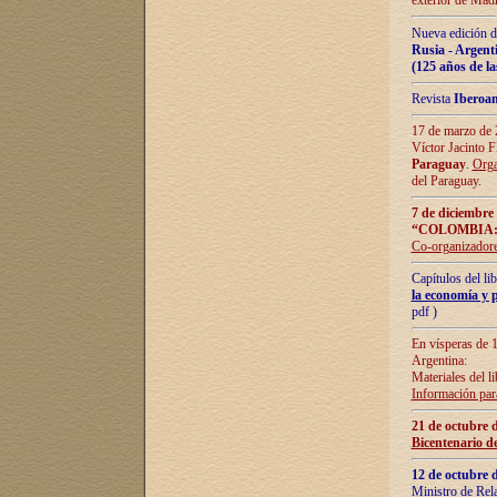
exterior de Madr
Nueva edición d
Rusia - Argent
(125 años de la
Revista
Iberoa
17 de marzo de 2
Víctor Jacinto 
Paraguay
.
Orga
del Paraguay.
7 de diciembre
“COLOMBIA:
Co-organizador
Capítulos del l
la economía y p
pdf )
En vísperas de 1
Argentina:
Materiales del li
Información para
21 de octubre 
Bicentenario d
12 de octubre 
Ministro de Rel