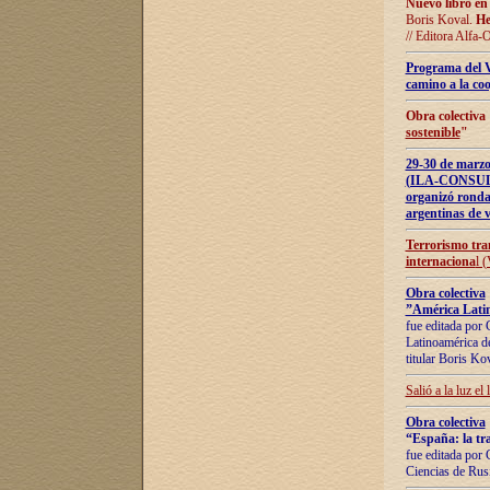
Nuevo libro en
Boris Koval.
He
// Editora Alfa-
Programa del 
camino a la coo
Obra colectiva
sostenible
"
29-30 de ma
(ILA-CONSULT
organizó ronda
argentinas de v
Terrorismo tra
internaciona
l 
Obra colectiva
”América Latin
fue editada por 
Latinoamérica de
titular Boris Ko
Salió a la luz el
Obra colectiva
“España: la tra
fue editada por 
Ciencias de Rus