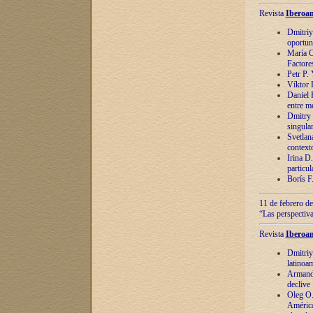
Revista
Iberoam
Dmitriy
oportun
María C
Factore
Petr P.
Víktor 
Daniel 
entre m
Dmitry 
singula
Svetlan
context
Irina D
particul
Borís F
11 de febrero de
“Las perspectiva
Revista
Iberoam
Dmitriy
latinoa
Armando
declive
Oleg O.
América