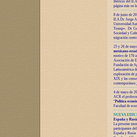
Ibéricos del ILA
página más en la
8 de junio de 20
ILA Dr. Jorge Al
Universidad Aut
Trump». Dr. Ger
Sociedad y Cultu
migración centr
25 y 26 de mayo 
mexicano-estad
motivo de 170 a
Asociación de E
Fundación de Ap
Latinoamérica d
exploración de p
XIX y las consec
contemporáneo
4 de mayo de 201
ACR el profeso
“
Política econó
Facultad de eco
NUEVA EDICI
España y Rusia 
La presente mono
participantes d
España y Rusia f