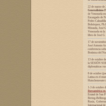
22 de marzo de 2
Generalísimo F
de Venezuela en
Encargado de Neg
Pedro Calzadilla
Bohórquez, Ph.D.
Miranda, José G
Venezuela en la 
libro de José G
17 de noviembre
José Antonio Am
conferencia sobr
Botánica del Nu
13 de octubre de
la SESIÓN SOLEM
diplomáticas rus
8 de octubre (j
Latina en el mun
Hutschenreuter 
1-3 de octubre 
Iberoamérica en 
Estatal de San P
Bering-Bellinsg
Rusia, Gobernac
Internacional de