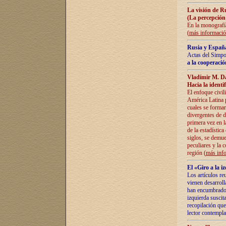
La visión de R
(La percepción
En la monografía
(
más informaci
Rusia y España
Actas del Simpo
a la cooperació
Vladímir M. D
Hacia la identi
El enfoque civil
América Latina pa
cuales se formar
divergentes de d
primera vez en l
de la estadística
siglos, se demue
peculiares y la 
región (
más inf
El «Giro a la 
Los artículos re
vienen desarroll
han encumbrado e
izquierda suscita
recopilación que
lector contempla