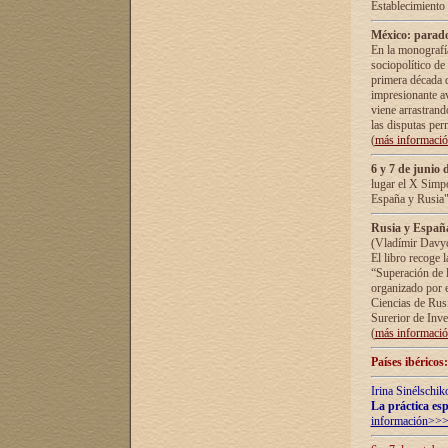
Establecimiento
México: parado
En la monografía
sociopolítico de
primera década d
impresionante a
viene arrastrand
las disputas pe
(
más informaci
6 y 7 de junio 
lugar el X Simp
España y Rusia"
Rusia y España 
(Vladímir Davyd
El libro recoge 
“Superación de l
organizado por e
Ciencias de Rus
Surerior de Inve
(
más informaci
Países ibéricos
Irina Sinélschik
La práctica esp
información>>