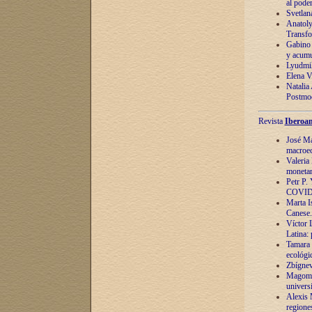
al pode
Svetlan
Anatoly
Transfo
Gabino 
y acumu
Lyudmil
Elena V.
Natalia
Postmod
Revista
Iberoam
José Ma
macroec
Valeria
monetari
Petr P.
COVID
Marta Is
Canese. 
Víctor 
Latina:
Tamara 
ecológi
Zbígnev
Magomed
univers
Alexis 
regiones