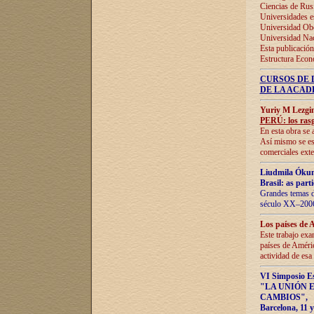
Ciencias de Rus
Universidades e
Universidad Obe
Universidad Na
Esta publicación
Estructura Econ
CURSOS DE 
DE LA ACAD
Yuriy M Lezgi
PERÚ: los rasg
En esta obra se 
Así mismo se est
comerciales exte
Liudmila Ókun
Brasil: as part
Grandes temas da
século XX–2006
Los países de 
Este trabajo exa
países de Améric
actividad de esa
VI Simposio E
"LA UNIÓN 
CAMBIOS"
,
Barcelona, 11 y