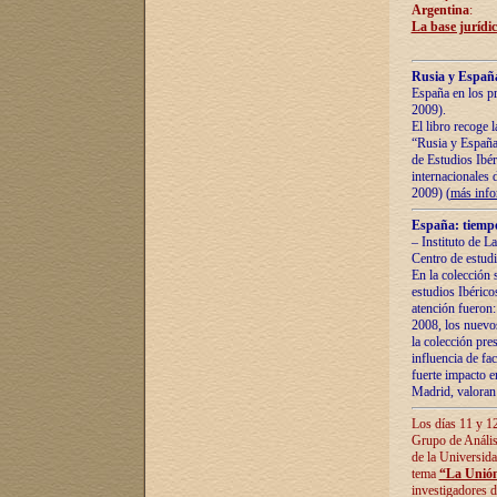
Argentina
:
La base jurídic
Rusia y España
España en los pr
2009).
El libro recoge 
“Rusia y España 
de Estudios Ibér
internacionales 
2009) (
más inf
España: tiempo
– Instituto de L
Centro de estud
En la colección 
estudios Ibérico
atención fueron:
2008, los nuevos
la colección pre
influencia de fac
fuerte impacto en
Madrid, valoran 
Los días 11 y 12
Grupo de Anális
de la Universida
tema
“La Unión
investigadores d