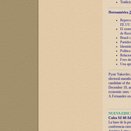
Tradici
Iberoamérica
2
Repercu
EE.UU
El sist
de Rusi
Brasil 
Partidos
Identida
Polític
Relacio
Foro de
Una apr
Pyotr Yakovlev,
electoral marath
candidate of the
December 10, and
economic ones. C
A.Fernandez on t
NUEVA EDICI
Cuba Sí! 60 Añ
La base de la pr
conferencia cien