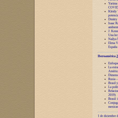
Yarima 
COVID
Kleidy 
potenci
Dmitry 
Isaac Ra
ambient
J. Kenn
Una lect
Naílya 
Elena 
España
Iberoamérica
2
Enfoques
La estr
América
Dimensi
Rusia – 
Brasil y
La polí
Relacion
2019)
Brasil: 
Conjugac
mexican
1 de diciembre d