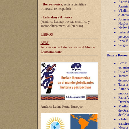
André Lu
-
Iberoamérica
, revista científica
América
trimestral (en español)
Vladímir
cuantita
-
Latinskaya America
Johnata
(América Latina), revista científica y
Nações
sociopolítica mensual (en ruso)
Nailya 
Isabel 
LIBROS
percepc
Irina V
AEMI
Sergey 
Asociación de Estudios sobre el Mundo
Iberoamericano
Revista
Iberoam
Petr P. 
ucrania
Irina M
Tamara 
de mode
Tatiana
Arina A
pública
Paola A
Derecho
Martha 
América Latina Portal Europeo
de Oca,
de Colo
Vladími
transfro
Natalia