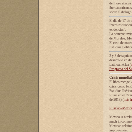
del Foro abarca 
iberoamericanos 
sobre el diálogo 
El dia de 17 de 
Interninstitucio
tendencias”.
La ponente inv
de Morelos, Méx
El caso de mate
Estudios Polític
2 y 3 de septie
desarrollo en de
Latinoamérica (
Programa del S
Crisis mundial
El libro recoge 
crisis como fen
Estudios Ibérico
Rusia en el Rei
de 2013) (
más i
Russian–Mexican
Mexico is a rela
much in common i
Mexican relation
improvement. In 