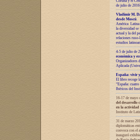
Coruña y el Cent
de julio de 201
Vladímir М. Da
desde Moscú
.
América Latina 
la diversidad se 
actual у lа del p
relaciones ruso-
estudios latino
4-5 de julio de
económica y ec
Organizadores d
Aplicada (Univ
España: vivir y
El libro recoge 
“España: cuatro 
Ibéricos del In
16-17 de mayo d
del desarrollo 
en la actividad
Instituto de La
31 de marzo 2016
diplomáticas en
convoca con el a
inauguró exhibi
de Rusia dedica