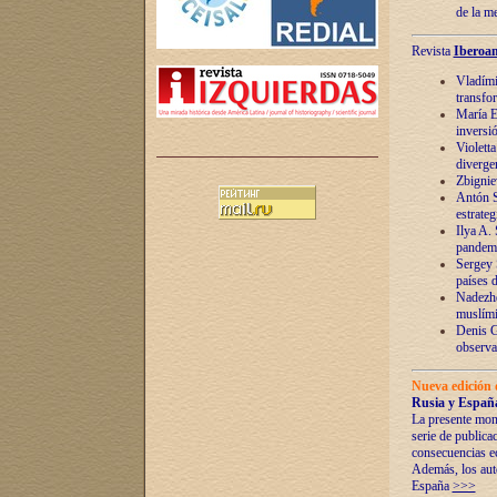
de la m
Revista
Iberoam
Vladímir
transfo
María E
inversi
Violett
diverge
Zbignie
Antón S
estrateg
Ilya A.
pandem
Sergey 
países 
Nadezhd
muslími
Denis G
observac
Nueva edición 
Rusia y España
La presente mono
serie de publica
consecuencias e
Además, los auto
España
>>>