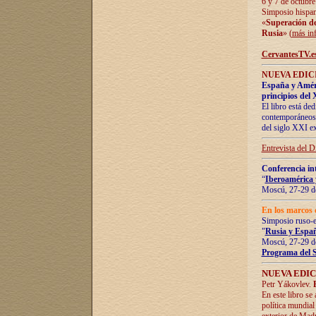
6 y 7 de octubre
Simposio hispan
«
Superación de 
Rusia
» (
más in
CervantesTV.e
NUEVA EDICI
España y Améric
principios del 
El libro está de
contemporáneos -
del siglo XXI ex
Entrevista del 
Conferencia in
“
Iberoamérica 
Moscú, 27-29 de
En los marcos 
Simposio ruso-
"
Rusia y Españ
Moscú, 27-29 de
Programa del 
NUEVA EDIC
Petr Yákovlev.
En este libro se
política mundial