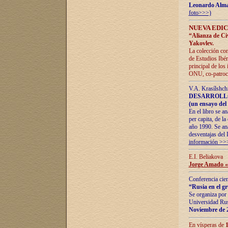
Leonardo Alm
foto>>>)
NUEVA EDIC
“Alianza de Civi
Yakovlev.
La colección con
de Estudios Ibér
principal de los
ONU, co-patroci
V.A. Krasílshch
DESARROLLO
(un ensayo del 
En el libro se a
per capita, de l
año 1990. Se ana
desventajas del 
información >>
E.I. Beliakova
Jorge Amado «r
Conferencia cien
“Rusia en el g
Se organiza por 
Universidad Rus
Noviembre de 
En vísperas de
1