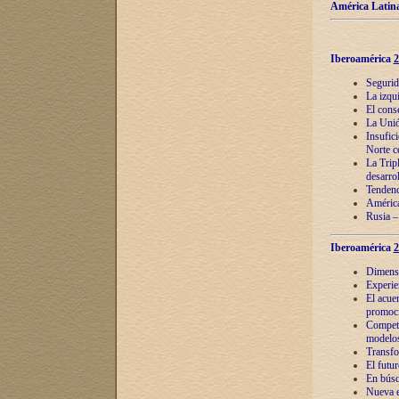
América Latina
Iberoamérica
2
Segurid
La izqu
El cons
La Unió
Insufic
Norte c
La Tripl
desarro
Tendenci
América
Rusia –
Iberoamérica
2
Dimensió
Experie
El acue
promoci
Competi
modelos
Transfo
El futu
En búsq
Nueva e