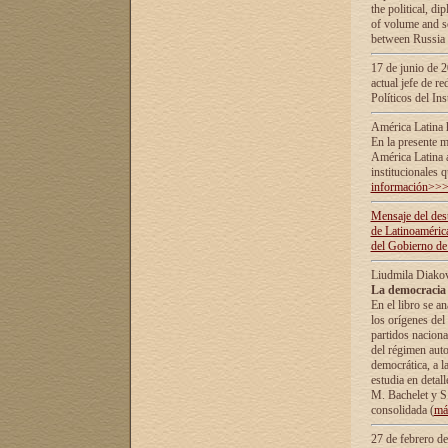
the political, d
of volume and sc
between Russia 
17 de junio de 2
actual jefe de r
Políticos del In
América Latina 
En la presente m
América Latina 
institucionales 
información>>
Mensaje del dest
de Latinoaméric
del Gobierno de
Liudmila Diako
La democracia 
En el libro se a
los orígenes del 
partidos naciona
del régimen auto
democrática, а l
estudia en detall
М. Bachelet у S.
consolidada (
má
27 de febrero d