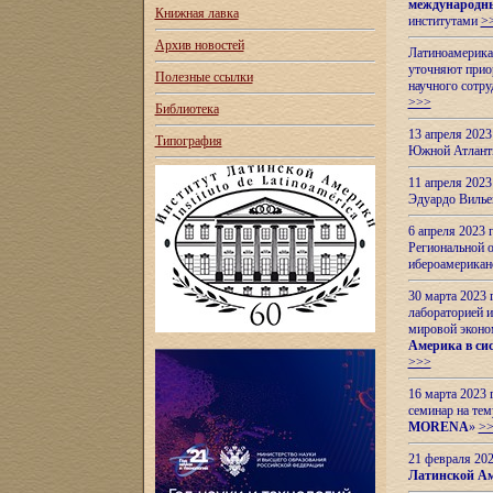
международн
Книжная лавка
институтами
>
Архив новостей
Латиноамерикан
уточняют приор
Полезные ссылки
научного сотр
>>>
Библиотека
13 апреля 202
Типография
Южной Атлант
11 апреля 202
Эдуардо Вилье
6 апреля 2023
Региональной 
ибероамерика
30 марта 2023
лабораторией и
мировой эконо
Америка в сис
>>>
16 марта 2023 
семинар на тем
MORENA
»
>
21 февраля 20
Латинской Ам