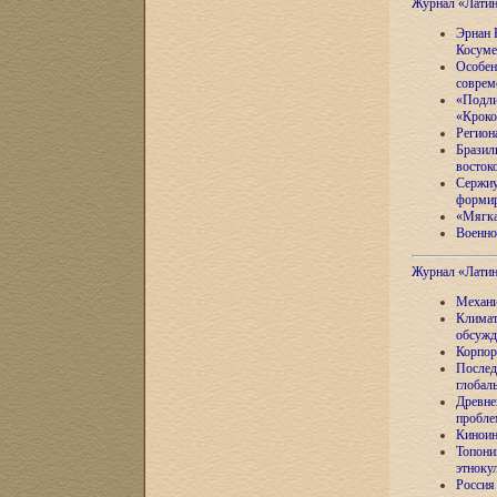
Журнал «Лати
Эрнан 
Косуме
Особен
соврем
«Подли
«Кроко
Регион
Бразил
восток
Сержиу
формир
«Мягка
Военно
Журнал «Лати
Механи
Климат
обсужд
Корпор
Послед
глобал
Древне
пробле
Киноин
Топони
этноку
Россия