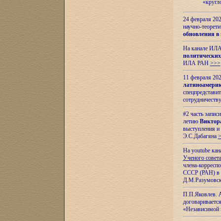
«кругл
24 февраля 202
научно-теорети
обновления в
На канале ИЛА
политических
ИЛА РАН
>>>
11 февраля 202
латиноамерик
спецпредстави
сотрудничест
#2 часть запис
летию
Виктор
выступления и
Э.С.Дабагяна
На youtube ка
Ученого совета
члена-корресп
СССР (РАН) в 1
Д.М.Разумовск
П.П.Яковлев.
договариваетс
«Независимой 