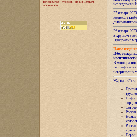
гиперссылка (hyperlink) на old.ilaran.ru
исследований 
обязательна.
27 января 2023
контексте глоб
дипломатическ
26 января 2023
в круглом сто
Программа ме
Новое издани
Ибероамерика
идентичности
В монографии 
географических
исторических 
Журнал «Лати
Президе
трудно
Цифров
паради
Соврем
Россия
Новые 
челове
Россия
культу
Перон: