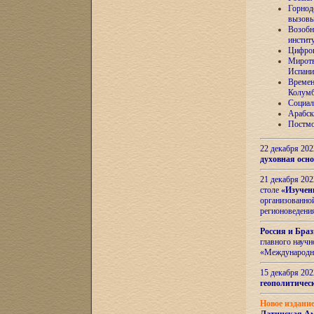
Горнод
вызов
Возобн
инстит
Цифров
Миротв
Испани
Времен
Колумб
Социал
Арабск
Постмо
22 декабря 20
духовная осн
21 декабря 20
столе
«Изучен
организованно
регионоведени
Россия и Бра
главного науч
«Международн
15 декабря 20
геополитическ
Новое издани