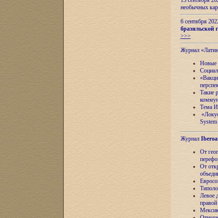
13 сентября 2
необычных кар
6 сентября 20
бразильской г
>>>
Журнал «Лати
Новые 
Социал
«Вакци
перспе
Такие 
коммун
Тема И
«Локус
System 
Журнал
Iberoa
От гео
перефо
От отк
объеди
Евросо
Типоло
Левое д
правой
Мексик
Отноше