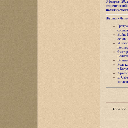
3 февраля 202
теоретический 
политически
Журнал «Лати
Гражда
социал
Война 
основ 
«Никог
Голлан
Фактор
Боливи
Влияни
Роль к
в Колу
Археол
El Caba
коллек
ГЛАВНАЯ