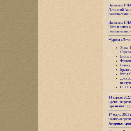
На канале ИЛА
Латинской Амер
политических
На канале ИЛА
Чили и поиск о
политических
Журнал «Лати
Эрнан 
Перево
Визит 
Феноме
Венесу
Бразил
Культ 
Дискус
выступ
СССР и
14 апреля 2022
научно-теорети
Бразилии
"
>>
17 марта 2022 
научно-теорети
Америке: сра