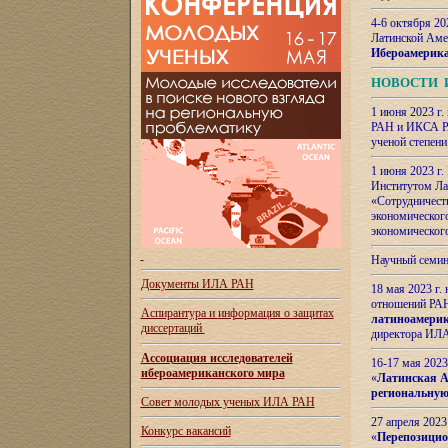
4-6 октября 20
Латинской Аме
Ибероамерика
НОВОСТИ 
1 июня 2023 г.
РАН и ИКСА РА
ученой степени
1 июня 2023 г
Институтом Ла
«Сотрудничеств
экономическог
экономическог
Научный семин
Документы ИЛА РАН
18 мая 2023 г
отношений РАН
Аспирантура и
информация о защитах
латиноамерик
диссертаций
директора ИЛА
Ассоциация исследователей
16-17 мая 202
ибероамериканского мира
«
Латинская Ам
региональную
Совет молодых ученых ИЛА РАН
27 апреля 2023
Конкурс вакансий
«
Перепозицио