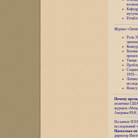
возмож
Кафедр
мусуль
Ретабло
Журнал «Лати
Роль Э
эконом
Конкур
Военно
прошло
Умная 
Пробле
Социал
1910—1
Латинс
исслед
Венесу
Почему прези
политики США 
журнала «Межд
Америки РАН
На канале ИЛА
исследований «
Насколько он
директор Инст