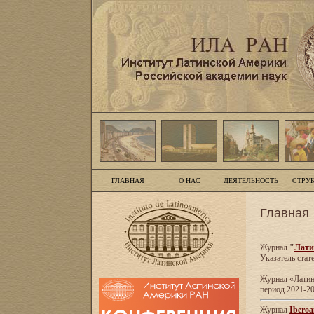
ГЛАВНАЯ
О НАС
ДЕЯТЕЛЬНОСТЬ
СТРУ
Главная
Журнал
"
Лати
Указатель стат
Журнал «Латинс
период 2021-20
Журнал
Iberoa