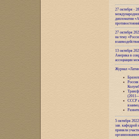
27 октября - 2
международног
дипломатии «А
противостояни
27 октября 20
на тему «Росси
взаимодействи
13 октября 202
Америка в сов
ассоциации ме
Журнал «Лати
Бразил
Россия
Колумб
Трансф
(2011—
СССР и
взаимо
Развит
5 октября 2022
зав. кафедрой
приняли участи
организованно