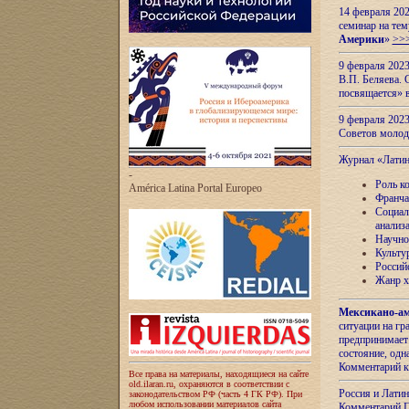
14 февраля 202
семинар на тем
Америки
»
>>
9 февраля 202
В.П. Беляева. 
посвящается» 
9 февраля 2023
Советов моло
Журнал «Лати
-
Роль к
América Latina Portal Europeo
Франча
Социал
анализ
Научно
Культу
Россий
Жанр х
Мексикано-ам
ситуации на г
предпринимает
состояние, одн
Комментарий к
Все права на материалы, находящиеся на сайте
old.ilaran.ru, охраняются в соответствии с
Россия и Лати
законодательством РФ (часть 4 ГК РФ). При
любом использовании материалов сайта
Комментарий П.