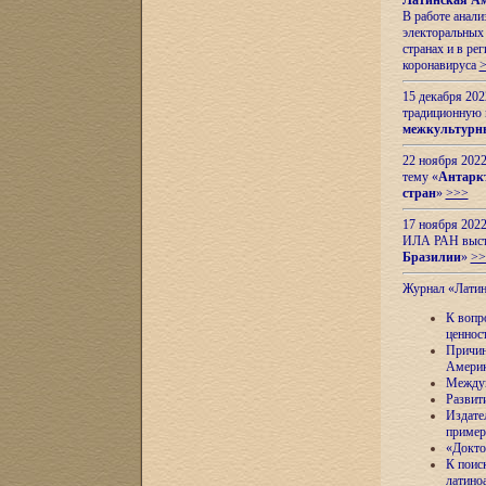
Латинская Ам
В работе анал
электоральных 
странах и в ре
коронавируса
15 декабря 20
традиционную
межкультурны
22 ноября 2022
тему «
Антаркт
стран
»
>>>
17 ноября 2022
ИЛА РАН высту
Бразилии
»
>>
Журнал «Лати
К вопр
ценнос
Причин
Амери
Междун
Развит
Издате
пример
«Докто
К поис
латино