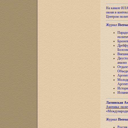
На канале ИЛА
океан в контек
Центром полит
Журнал
Iberoa
Парадо
полити
Бразил
Дрейфу
Болсон
Внешня
Двусто
анализ
Отдале
Объеди
Аргент
Молоде
Аргент
Истори
Испани
Латинская Ам
Америка: поли
«Международн
Журнал
Iberoa
Россия