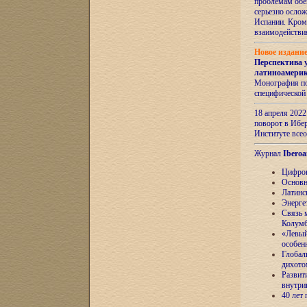
проблемам обе
серьезно ослож
Испании. Кром
взаимодейств
Новое издани
Перспектива 
латиноамери
Монография по
специфической
18 апреля 202
поворот в Ибер
Институте все
Журнал
Iberoa
Цифров
Основн
Латинс
Энерге
Связь 
Колум
«Левый
особен
Глобал
дихото
Развит
внутри
40 лет