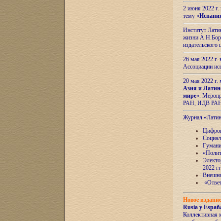
2 июня 2022 г
тему «
Испани
Институт Латин
жизни А.Н.Боро
издательского
26 мая 2022 г
Ассоциации ис
20 мая 2022 г.
Азия и Латин
мире
». Мероп
РАН, ИДВ РА
Журнал «Лати
Цифров
Социал
Гумани
«Полит
Электо
2022 гг
Внешняя
«Ответ
Новое издани
Rusia y España
Коллективная 