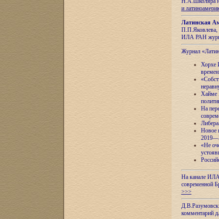
Н.А.Школяра н
и латиноамери
Латинская Ам
П.П.Яковлева, 
ИЛА РАН журн
Журнал «Лати
Хорхе 
времен
«Собст
неравн
Хайме 
полити
На пер
соврем
Либера
Новое 
2019—
«Не оч
устояв
Россий
На канале ИЛА
современной Б
>>>
Д.В.Разумовск
комментарий 