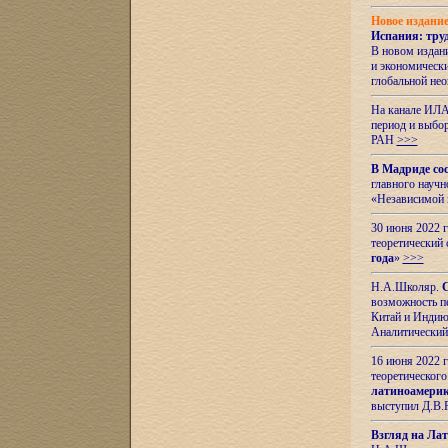
Новое издани
Испания: тру
В новом издан
и экономическ
глобальной не
На канале ИЛА
период и выбо
РАН
>>>
В Мадриде со
главного науч
«Независимой 
30 июня 2022 
теоретический 
года
»
>>>
Н.А.Школяр.
С
возможность пе
Китай и Индию,
Аналитический
16 июня 2022 г
теоретического
латиноамерик
выступил Д.В.
Взгляд на Ла