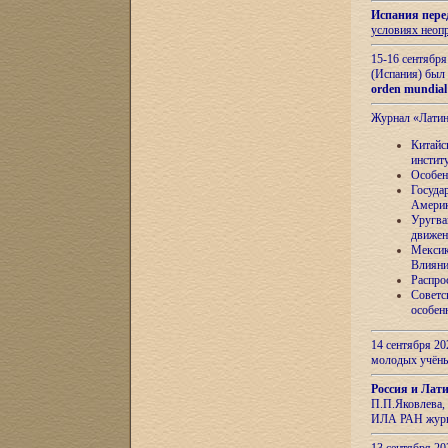
Испания пере
условиях неоп
15-16 сентябр
(Испания) был
orden mundial
Журнал «Лати
Китайс
инстит
Особен
Госуда
Амери
Уругва
движен
Мексик
Влияни
Распро
Советс
особен
14 сентября 20
молодых учён
Россия и Лат
П.П.Яковлева, 
ИЛА РАН журн