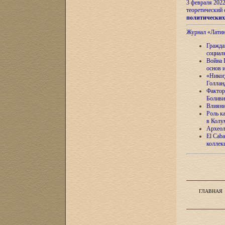
3 февраля 202
теоретический 
политически
Журнал «Лати
Гражда
социал
Война 
основ 
«Никог
Голлан
Фактор
Боливи
Влияни
Роль к
в Колу
Археол
El Caba
коллек
ГЛАВНАЯ