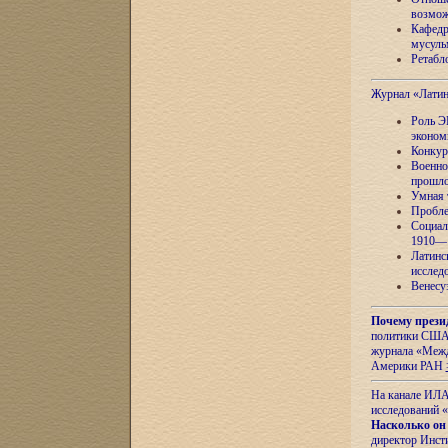
возмож
Кафедр
мусуль
Ретабло
Журнал «Лати
Роль Э
эконом
Конкур
Военно
прошло
Умная 
Пробле
Социал
1910—1
Латинс
исслед
Венесу
Почему прези
политики США 
журнала «Межд
Америки РАН
На канале ИЛА
исследований «
Насколько он
директор Инст