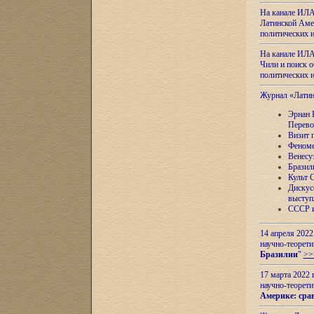
На канале ИЛА
Латинской Амер
политических
На канале ИЛА
Чили и поиск о
политических
Журнал «Лати
Эрнан 
Перево
Визит 
Феноме
Венесу
Бразил
Культ 
Дискус
выступ
СССР и
14 апреля 2022
научно-теорети
Бразилии
"
>>
17 марта 2022 
научно-теорети
Америке: сра