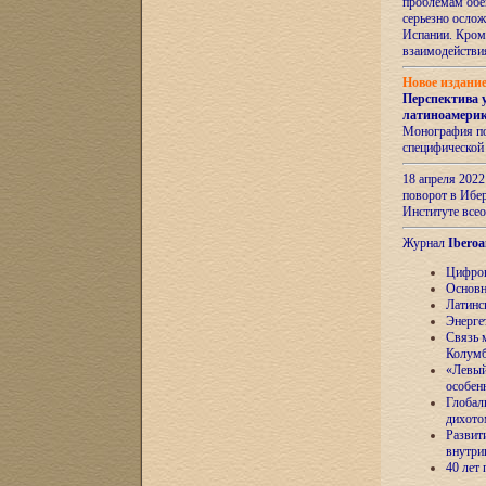
проблемам обе
серьезно ослож
Испании. Кром
взаимодейств
Новое издани
Перспектива 
латиноамери
Монография по
специфической
18 апреля 202
поворот в Ибер
Институте все
Журнал
Iberoa
Цифров
Основн
Латинс
Энерге
Связь 
Колум
«Левый
особен
Глобал
дихото
Развит
внутри
40 лет