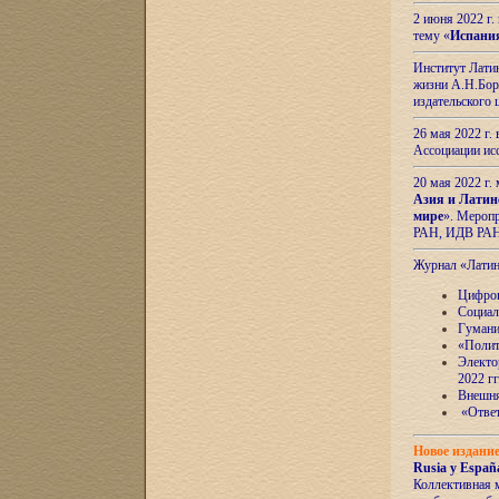
2 июня 2022 г
тему «
Испани
Институт Латин
жизни А.Н.Боро
издательского
26 мая 2022 г
Ассоциации ис
20 мая 2022 г.
Азия и Латин
мире
». Мероп
РАН, ИДВ РА
Журнал «Лати
Цифров
Социал
Гумани
«Полит
Электо
2022 гг
Внешняя
«Ответ
Новое издани
Rusia y España
Коллективная 