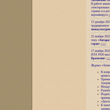
Латинская Ам
В работе анал
электоральных 
странах и в ре
коронавируса
15 декабря 20
традиционную
межкультурны
22 ноября 2022
тему «
Антаркт
стран
»
>>>
17 ноября 2022
ИЛА РАН высту
Бразилии
»
>>
Журнал «Лати
К вопр
ценнос
Причин
Амери
Междун
Развит
Издате
пример
«Докто
К поис
латино