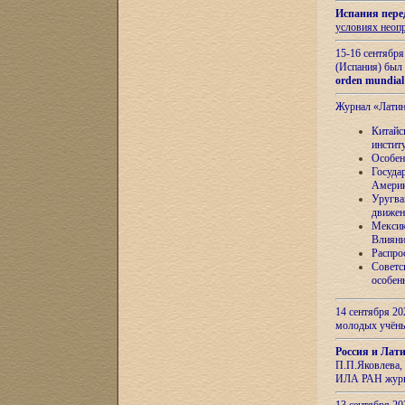
Испания пере
условиях неоп
15-16 сентябр
(Испания) был
orden mundial
Журнал «Лати
Китайс
инстит
Особен
Госуда
Амери
Уругва
движен
Мексик
Влияни
Распро
Советс
особен
14 сентября 20
молодых учён
Россия и Лат
П.П.Яковлева, 
ИЛА РАН журн