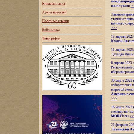
международн
Книжная лавка
институтами
>
Архив новостей
Латиноамерикан
уточняют приор
Полезные ссылки
научного сотр
>>>
Библиотека
13 апреля 202
Типография
Южной Атлант
11 апреля 202
Эдуардо Вилье
6 апреля 2023
Региональной 
ибероамерика
30 марта 2023
лабораторией и
мировой эконо
Америка в сис
>>>
16 марта 2023 
семинар на тем
MORENA
»
>
21 февраля 20
Латинской Ам