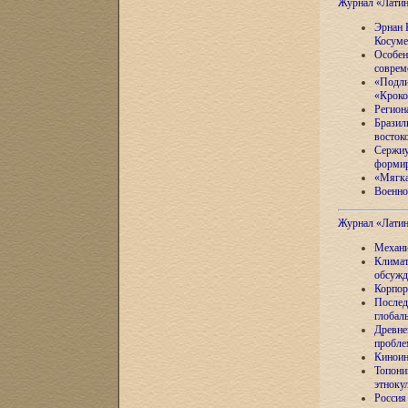
Журнал «Лати
Эрнан 
Косуме
Особен
соврем
«Подли
«Кроко
Регион
Бразил
восток
Сержиу
формир
«Мягка
Военно
Журнал «Лати
Механи
Климат
обсужд
Корпор
Послед
глобал
Древне
пробле
Киноин
Топони
этноку
Россия