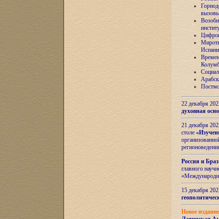
Горнод
вызов
Возобн
инстит
Цифров
Миротв
Испани
Времен
Колумб
Социал
Арабск
Постмо
22 декабря 20
духовная осн
21 декабря 20
столе
«Изучен
организованно
регионоведени
Россия и Бра
главного науч
«Международн
15 декабря 20
геополитическ
Новое издани