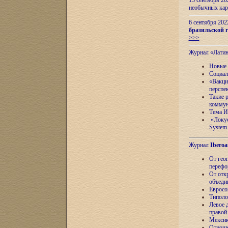
13 сентября 2
необычных кар
6 сентября 20
бразильской г
>>>
Журнал «Лати
Новые 
Социал
«Вакци
перспе
Такие 
коммун
Тема И
«Локус
System 
Журнал
Iberoa
От гео
перефо
От отк
объеди
Евросо
Типоло
Левое д
правой
Мексик
Отноше