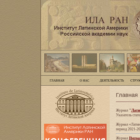
ГЛАВНАЯ
О НАС
ДЕЯТЕЛЬНОСТЬ
СТРУ
Главная
Журнал
"
Лати
Указатель стат
Журнал «Латинс
период 2021-20
Журнал
Iberoa