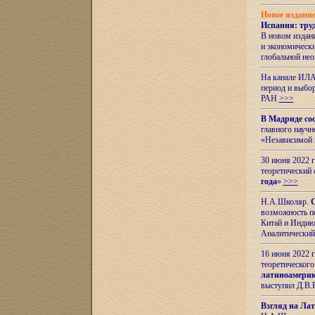
Новое издани
Испания: тру
В новом издан
и экономическ
глобальной не
На канале ИЛА
период и выбо
РАН
>>>
В Мадриде со
главного науч
«Независимой 
30 июня 2022 
теоретический 
года
»
>>>
Н.А.Школяр.
С
возможность пе
Китай и Индию,
Аналитический
16 июня 2022 г
теоретического
латиноамерик
выступил Д.В.
Взгляд на Ла