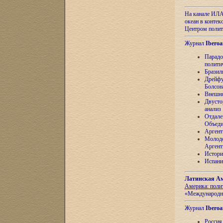
На канале ИЛА
океан в контек
Центром полит
Журнал
Iberoa
Парадо
полити
Бразил
Дрейфу
Болсон
Внешня
Двусто
анализ
Отдале
Объеди
Аргент
Молоде
Аргент
Истори
Испани
Латинская Ам
Америка: поли
«Международн
Журнал
Iberoa
Россия