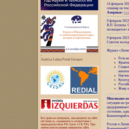
14 февраля 202
семинар на тем
Америки
»
>>
9 февраля 202
В.П. Беляева. 
посвящается» 
9 февраля 2023
Советов моло
Журнал «Лати
-
Роль к
América Latina Portal Europeo
Франча
Социал
анализ
Научно
Культу
Россий
Жанр х
Мексикано-ам
ситуации на г
предпринимает
состояние, одн
Комментарий к
Все права на материалы, находящиеся на сайте
old.ilaran.ru, охраняются в соответствии с
Россия и Лати
законодательством РФ (часть 4 ГК РФ). При
любом использовании материалов сайта
Комментарий П.