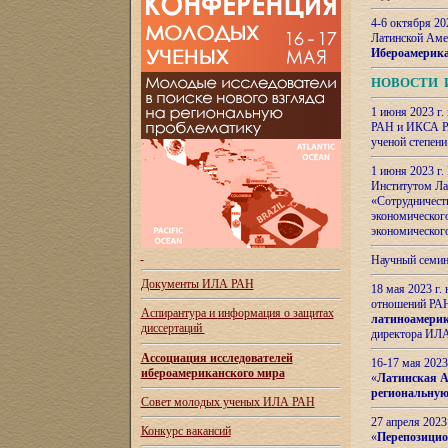
4-6 октября 20
Латинской Аме
Ибероамерика
НОВОСТИ 
1 июня 2023 г.
РАН и ИКСА РА
ученой степени
1 июня 2023 г
Институтом Ла
«Сотрудничеств
экономическог
экономическог
Научный семин
Документы ИЛА РАН
18 мая 2023 г
отношений РАН
Аспирантура и
информация о защитах
латиноамерик
диссертаций
директора ИЛА
Ассоциация исследователей
16-17 мая 202
ибероамериканского мира
«
Латинская Ам
региональную
Совет молодых ученых ИЛА РАН
27 апреля 2023
Конкурс вакансий
«
Перепозицио