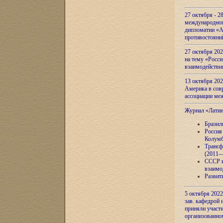
27 октября - 2
международног
дипломатии «А
противостояни
27 октября 20
на тему «Росси
взаимодействи
13 октября 202
Америка в сов
ассоциации ме
Журнал «Лати
Бразил
Россия
Колумб
Трансф
(2011—
СССР и
взаимо
Развит
5 октября 2022
зав. кафедрой
приняли участи
организованно