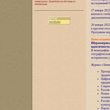
гиперссылка (hyperlink) на old.ilaran.ru
исследований 
обязательна.
27 января 2023
контексте глоб
дипломатическ
26 января 2023
в круглом сто
Программа ме
Новое издани
Ибероамерика
идентичности
В монографии 
географических
исторических 
Журнал «Лати
Президе
трудно
Цифров
паради
Соврем
Россия
Новые 
челове
Россия
культу
Перон: