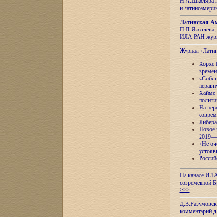
Н.А.Школяра н
и латиноамери
Латинская Ам
П.П.Яковлева, 
ИЛА РАН журн
Журнал «Лати
Хорхе 
времен
«Собст
неравн
Хайме 
полити
На пер
соврем
Либера
Новое 
2019—
«Не оч
устояв
Россий
На канале ИЛА
современной Б
>>>
Д.В.Разумовск
комментарий 