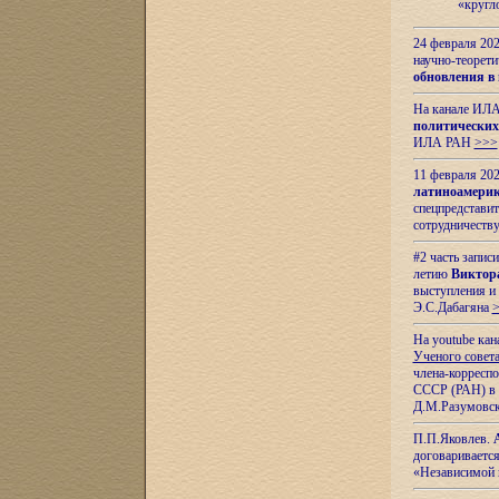
«кругл
24 февраля 202
научно-теорети
обновления в
На канале ИЛА
политических
ИЛА РАН
>>>
11 февраля 202
латиноамерик
спецпредстави
сотрудничест
#2 часть запис
летию
Виктор
выступления и
Э.С.Дабагяна
На youtube ка
Ученого совета
члена-корресп
СССР (РАН) в 1
Д.М.Разумовск
П.П.Яковлев.
договариваетс
«Независимой 