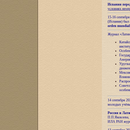
Испания пере
условиях неоп
15-16 сентябр
(Испания) был
orden mundial
Журнал «Лати
Китайс
инстит
Особен
Госуда
Амери
Уругва
движен
Мексик
Влияни
Распро
Советс
особен
14 сентября 20
молодых учён
Россия и Лат
П.П.Яковлева, 
ИЛА РАН журн