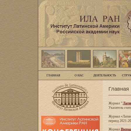
ГЛАВНАЯ
О НАС
ДЕЯТЕЛЬНОСТЬ
СТРУ
Главная
Журнал
"
Лати
Указатель стат
Журнал «Латинс
период 2021-20
Журнал
Iberoa