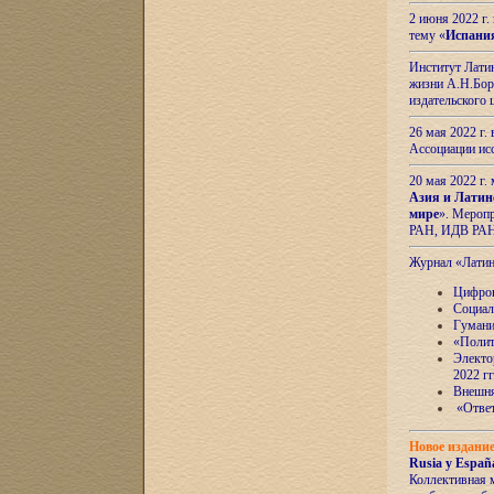
2 июня 2022 г
тему «
Испани
Институт Латин
жизни А.Н.Боро
издательского
26 мая 2022 г
Ассоциации ис
20 мая 2022 г.
Азия и Латин
мире
». Мероп
РАН, ИДВ РА
Журнал «Лати
Цифров
Социал
Гумани
«Полит
Электо
2022 гг
Внешняя
«Ответ
Новое издани
Rusia y España
Коллективная 