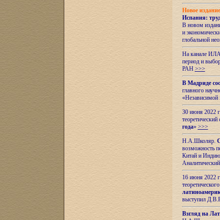
Новое издани
Испания: тру
В новом издан
и экономическ
глобальной не
На канале ИЛА
период и выбо
РАН
>>>
В Мадриде со
главного науч
«Независимой 
30 июня 2022 
теоретический 
года
»
>>>
Н.А.Школяр.
С
возможность пе
Китай и Индию,
Аналитический
16 июня 2022 г
теоретического
латиноамерик
выступил Д.В.
Взгляд на Ла