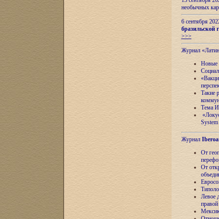
13 сентября 2
необычных кар
6 сентября 20
бразильской г
>>>
Журнал «Лати
Новые 
Социал
«Вакци
перспе
Такие 
коммун
Тема И
«Локус
System 
Журнал
Iberoa
От гео
перефо
От отк
объеди
Евросо
Типоло
Левое д
правой
Мексик
Отноше