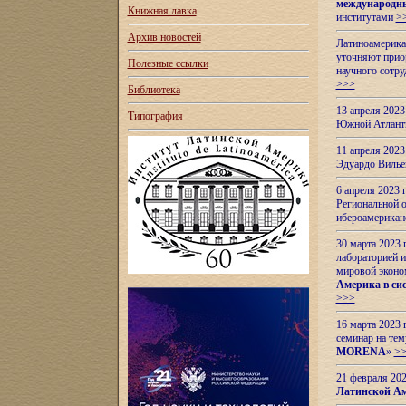
международн
Книжная лавка
институтами
>
Архив новостей
Латиноамерикан
уточняют приор
Полезные ссылки
научного сотр
>>>
Библиотека
13 апреля 202
Типография
Южной Атлант
11 апреля 202
Эдуардо Вилье
6 апреля 2023
Региональной 
ибероамерика
30 марта 2023
лабораторией и
мировой эконо
Америка в сис
>>>
16 марта 2023 
семинар на тем
MORENA
»
>
21 февраля 20
Латинской Ам