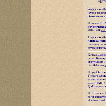
«кругл
24 февраля 202
научно-теорети
обновления в
На канале ИЛА
политических
ИЛА РАН
>>>
11 февраля 202
латиноамерик
спецпредстави
сотрудничест
#2 часть запис
летию
Виктор
выступления и
Э.С.Дабагяна
На youtube ка
Ученого совета
члена-корресп
СССР (РАН) в 1
Д.М.Разумовск
П.П.Яковлев.
договариваетс
«Независимой 