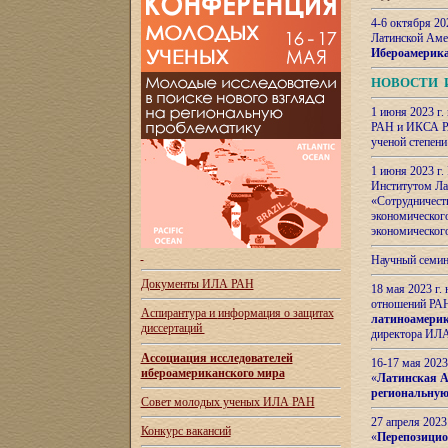
4-6 октября 20
Латинской Аме
Ибероамерика
НОВОСТИ 
1 июня 2023 г.
РАН и ИКСА РА
ученой степени
1 июня 2023 г
Институтом Ла
«Сотрудничеств
экономическог
экономическог
Научный семин
Документы ИЛА РАН
18 мая 2023 г
отношений РАН
Аспирантура и
информация о защитах
латиноамерик
диссертаций
директора ИЛА
Ассоциация исследователей
16-17 мая 202
ибероамериканского мира
«
Латинская Ам
региональную
Совет молодых ученых ИЛА РАН
27 апреля 2023
Конкурс вакансий
«
Перепозицио