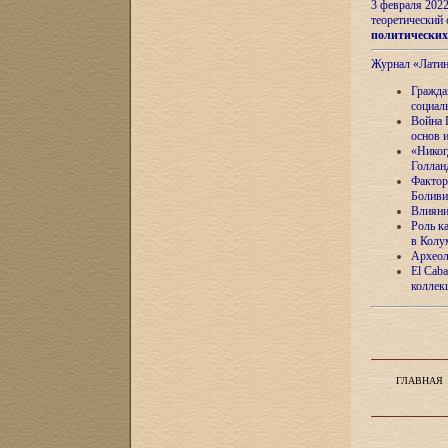
3 февраля 202
теоретический 
политически
Журнал «Лати
Гражда
социал
Война 
основ 
«Никог
Голлан
Фактор
Боливи
Влияни
Роль к
в Колу
Археол
El Caba
коллек
ГЛАВНАЯ