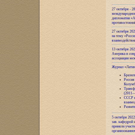
27 октября - 2
международног
дипломатии «А
противостояни
27 октября 20
на тему «Росси
взаимодействи
13 октября 202
Америка в сов
ассоциации ме
Журнал «Лати
Бразил
Россия
Колумб
Трансф
(2011—
СССР и
взаимо
Развит
5 октября 2022
зав. кафедрой
приняли участи
организованно