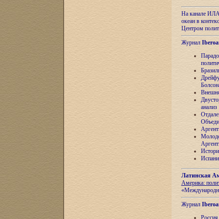
На канале ИЛА
океан в контек
Центром полит
Журнал
Iberoa
Парадо
полити
Бразил
Дрейфу
Болсон
Внешня
Двусто
анализ
Отдале
Объеди
Аргент
Молоде
Аргент
Истори
Испани
Латинская Ам
Америка: поли
«Международн
Журнал
Iberoa
Россия