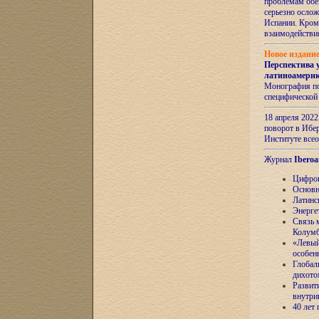
проблемам обе
серьезно ослож
Испании. Кром
взаимодейств
Новое издани
Перспектива 
латиноамери
Монография по
специфической
18 апреля 202
поворот в Ибер
Институте все
Журнал
Iberoa
Цифров
Основн
Латинс
Энерге
Связь 
Колум
«Левый
особен
Глобал
дихото
Развит
внутри
40 лет