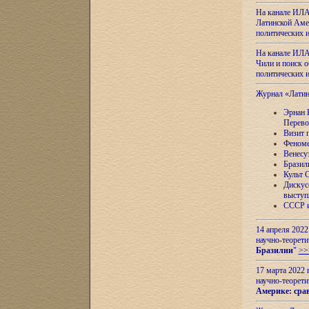
На канале ИЛА
Латинской Амер
политических
На канале ИЛА
Чили и поиск о
политических
Журнал «Лати
Эрнан 
Перево
Визит 
Феноме
Венесу
Бразил
Культ 
Дискус
выступ
СССР и
14 апреля 2022
научно-теорети
Бразилии
"
>>
17 марта 2022 
научно-теорети
Америке: сра