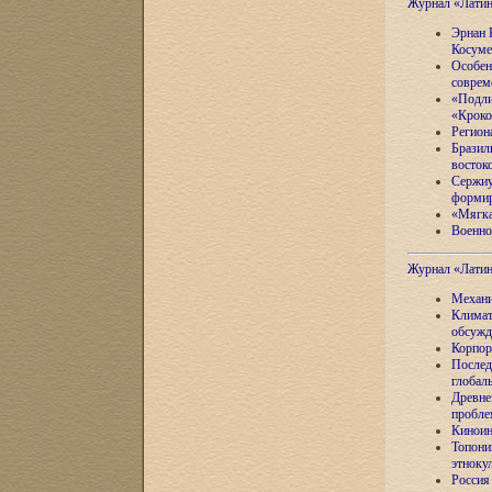
Журнал «Лати
Эрнан 
Косуме
Особен
соврем
«Подли
«Кроко
Регион
Бразил
восток
Сержиу
формир
«Мягка
Военно
Журнал «Лати
Механи
Климат
обсужд
Корпор
Послед
глобал
Древне
пробле
Киноин
Топони
этноку
Россия