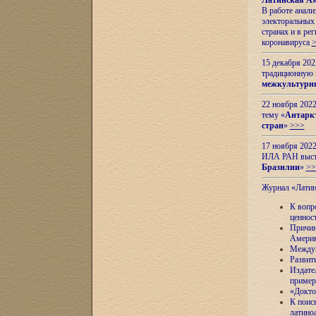
Латинская Ам
В работе анал
электоральных 
странах и в ре
коронавируса
15 декабря 20
традиционную
межкультурны
22 ноября 2022
тему «
Антаркт
стран
»
>>>
17 ноября 2022
ИЛА РАН высту
Бразилии
»
>>
Журнал «Лати
К вопр
ценнос
Причин
Амери
Междун
Развит
Издате
пример
«Докто
К поис
латино