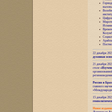
Горнод
вызов
Возобн
инстит
Цифров
Миротв
Испани
Времен
Колумб
Социал
Арабск
Постмо
22 декабря 20
духовная осн
21 декабря 20
столе
«Изучен
организованно
регионоведени
Россия и Бра
главного науч
«Международн
15 декабря 20
геополитическ
Новое издани