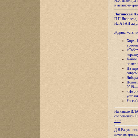
Н.А.Школяра н
и латиноамери
Латинская Ам
П.П.Яковлева, 
ИЛА РАН журн
Журнал «Лати
Хорхе 
времен
«Собст
неравн
Хайме 
полити
На пер
соврем
Либера
Новое 
2019—
«Не оч
устояв
Россий
На канале ИЛА
современной Б
>>>
Д.В.Разумовск
комментарий 