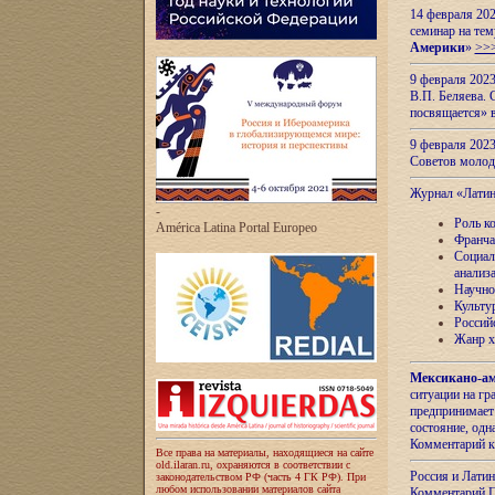
14 февраля 202
семинар на тем
Америки
»
>>
9 февраля 202
В.П. Беляева. 
посвящается» 
9 февраля 2023
Советов моло
Журнал «Лати
-
Роль к
América Latina Portal Europeo
Франча
Социал
анализ
Научно
Культу
Россий
Жанр х
Мексикано-ам
ситуации на г
предпринимает
состояние, одн
Комментарий к
Все права на материалы, находящиеся на сайте
old.ilaran.ru, охраняются в соответствии с
Россия и Лати
законодательством РФ (часть 4 ГК РФ). При
любом использовании материалов сайта
Комментарий П.