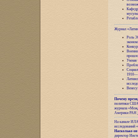
возмож
Кафедр
мусуль
Ретабло
Журнал «Лати
Роль Э
эконом
Конкур
Военно
прошло
Умная 
Пробле
Социал
1910—1
Латинс
исслед
Венесу
Почему прези
политики США 
журнала «Межд
Америки РАН
На канале ИЛА
исследований «
Насколько он
директор Инст