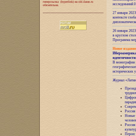
гиперссылка (hyperlink) на old.ilaran.ru
исследований 
обязательна.
27 января 2023
контексте глоб
дипломатическ
26 января 2023
в круглом сто
Программа ме
Новое издани
Ибероамерика
идентичности
В монографии 
географических
исторических 
Журнал «Лати
Президе
трудно
Цифров
паради
Соврем
Россия
Новые 
челове
Россия
культу
Перон: