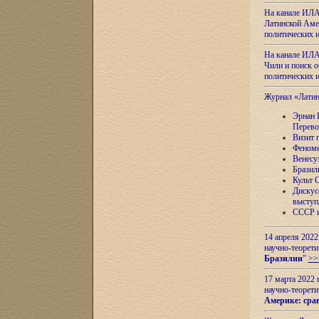
На канале ИЛА
Латинской Амер
политических
На канале ИЛА
Чили и поиск о
политических
Журнал «Лати
Эрнан 
Перево
Визит 
Феноме
Венесу
Бразил
Культ 
Дискус
выступ
СССР и
14 апреля 2022
научно-теорети
Бразилии
"
>>
17 марта 2022 
научно-теорети
Америке: сра