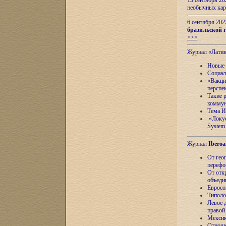
13 сентября 2
необычных кар
6 сентября 20
бразильской г
>>>
Журнал «Лати
Новые 
Социал
«Вакци
перспе
Такие 
коммун
Тема И
«Локус
System 
Журнал
Iberoa
От гео
перефо
От отк
объеди
Евросо
Типоло
Левое д
правой
Мексик
Отноше