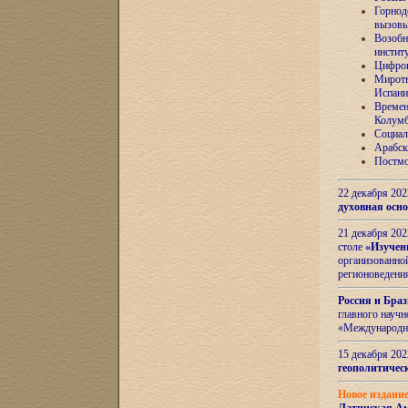
Горнод
вызов
Возобн
инстит
Цифров
Миротв
Испани
Времен
Колумб
Социал
Арабск
Постмо
22 декабря 20
духовная осн
21 декабря 20
столе
«Изучен
организованно
регионоведени
Россия и Бра
главного науч
«Международн
15 декабря 20
геополитическ
Новое издани