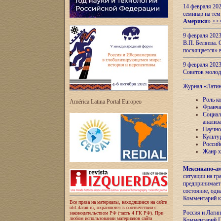
14 февраля 202
семинар на тем
Америки
»
>>
9 февраля 202
В.П. Беляева. 
посвящается» 
9 февраля 2023
Советов моло
Журнал «Лати
-
Роль к
América Latina Portal Europeo
Франча
Социал
анализ
Научно
Культу
Россий
Жанр х
Мексикано-ам
ситуации на г
предпринимает
состояние, одн
Комментарий к
Все права на материалы, находящиеся на сайте
old.ilaran.ru, охраняются в соответствии с
Россия и Лати
законодательством РФ (часть 4 ГК РФ). При
любом использовании материалов сайта
Комментарий П.