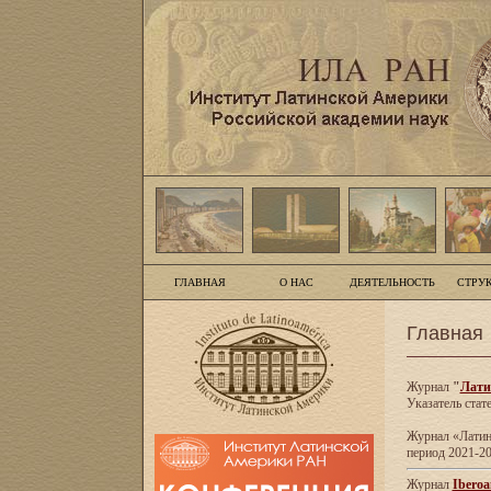
ГЛАВНАЯ
О НАС
ДЕЯТЕЛЬНОСТЬ
СТРУ
Главная
Журнал
"
Лати
Указатель стат
Журнал «Латинс
период 2021-20
Журнал
Iberoa