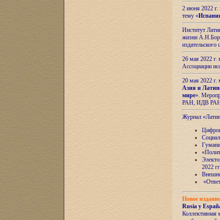
2 июня 2022 г
тему «
Испани
Институт Латин
жизни А.Н.Боро
издательского
26 мая 2022 г
Ассоциации ис
20 мая 2022 г.
Азия и Латин
мире
». Мероп
РАН, ИДВ РА
Журнал «Лати
Цифров
Социал
Гумани
«Полит
Электо
2022 гг
Внешняя
«Ответ
Новое издани
Rusia y España
Коллективная 