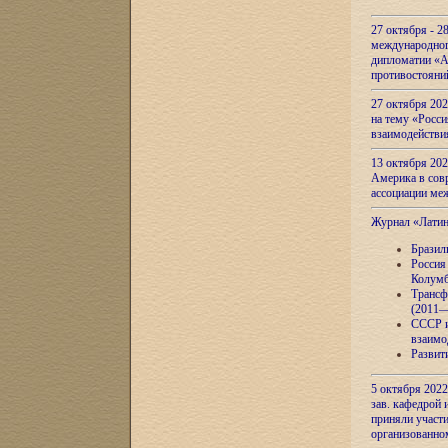
27 октября - 2
международног
дипломатии «А
противостояни
27 октября 20
на тему «Росси
взаимодействи
13 октября 202
Америка в сов
ассоциации ме
Журнал «Лати
Бразил
Россия
Колумб
Трансф
(2011—
СССР и
взаимо
Развит
5 октября 2022
зав. кафедрой
приняли участи
организованно