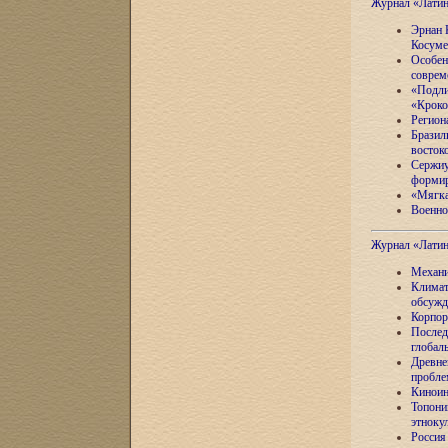
Журнал «Лати
Эрнан 
Косуме
Особен
соврем
«Подли
«Кроко
Регион
Бразил
восток
Сержиу
формир
«Мягка
Военно
Журнал «Лати
Механи
Климат
обсужд
Корпор
Послед
глобал
Древне
пробле
Киноин
Топони
этноку
Россия