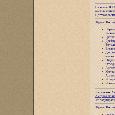
На канале ИЛА
океан в контек
Центром полит
Журнал
Iberoa
Парадо
полити
Бразил
Дрейфу
Болсон
Внешня
Двусто
анализ
Отдале
Объеди
Аргент
Молоде
Аргент
Истори
Испани
Латинская Ам
Америка: поли
«Международн
Журнал
Iberoa
Россия