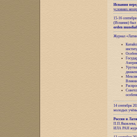
Испания пере
условиях неоп
15-16 сентябр
(Испания) был
orden mundial
Журнал «Лати
Китайс
инстит
Особен
Госуда
Амери
Уругва
движен
Мексик
Влияни
Распро
Советс
особен
14 сентября 20
молодых учён
Россия и Лат
П.П.Яковлева, 
ИЛА РАН журн