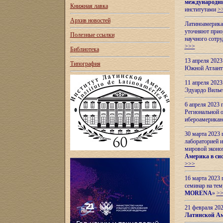
международн
Книжная лавка
институтами
>
Архив новостей
Латиноамерикан
уточняют приор
Полезные ссылки
научного сотр
>>>
Библиотека
13 апреля 202
Типография
Южной Атлант
11 апреля 202
Эдуардо Вилье
6 апреля 2023
Региональной 
ибероамерика
30 марта 2023
лабораторией и
мировой эконо
Америка в сис
>>>
16 марта 2023 
семинар на тем
MORENA
»
>
21 февраля 20
Латинской Ам