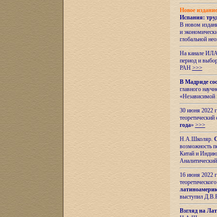
Новое издани
Испания: тру
В новом издан
и экономическ
глобальной не
На канале ИЛА
период и выбо
РАН
>>>
В Мадриде со
главного науч
«Независимой 
30 июня 2022 
теоретический 
года
»
>>>
Н.А.Школяр.
С
возможность пе
Китай и Индию,
Аналитический
16 июня 2022 г
теоретического
латиноамерик
выступил Д.В.
Взгляд на Ла