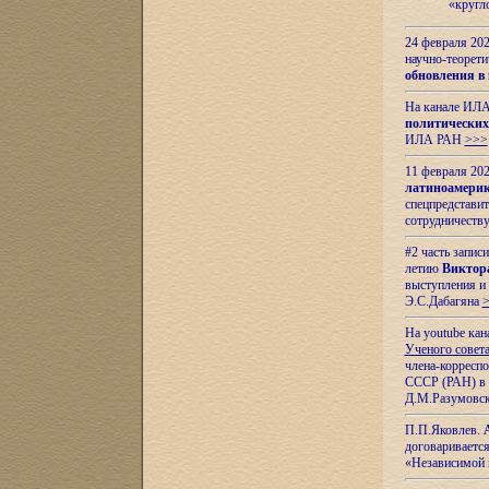
«кругл
24 февраля 202
научно-теорети
обновления в
На канале ИЛА
политических
ИЛА РАН
>>>
11 февраля 202
латиноамерик
спецпредстави
сотрудничест
#2 часть запис
летию
Виктор
выступления и
Э.С.Дабагяна
На youtube ка
Ученого совета
члена-корресп
СССР (РАН) в 1
Д.М.Разумовск
П.П.Яковлев.
договариваетс
«Независимой 