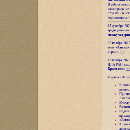
Латинская Ам
В работе анал
электоральных 
странах и в ре
коронавируса
15 декабря 20
традиционную
межкультурны
22 ноября 2022
тему «
Антаркт
стран
»
>>>
17 ноября 2022
ИЛА РАН высту
Бразилии
»
>>
Журнал «Лати
К вопр
ценнос
Причин
Амери
Междун
Развит
Издате
пример
«Докто
К поис
латино