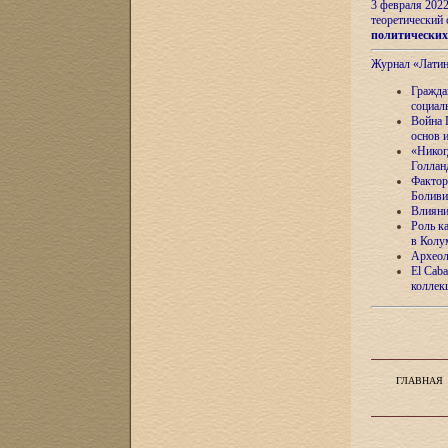
3 февраля 202
теоретический 
политически
Журнал «Лати
Гражда
социал
Война 
основ 
«Никог
Голлан
Фактор
Боливи
Влияни
Роль к
в Колу
Археол
El Caba
коллек
ГЛАВНАЯ