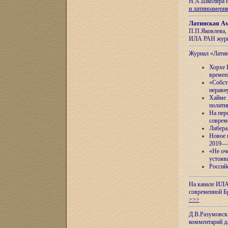
Н.А.Школяра н
и латиноамери
Латинская Ам
П.П.Яковлева, 
ИЛА РАН журн
Журнал «Лати
Хорхе 
времен
«Собст
неравн
Хайме 
полити
На пер
соврем
Либера
Новое 
2019—
«Не оч
устояв
Россий
На канале ИЛА
современной Б
>>>
Д.В.Разумовск
комментарий 