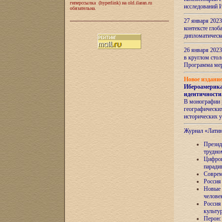
гиперссылка (hyperlink) на old.ilaran.ru
исследований 
обязательна.
27 января 2023
контексте глоб
дипломатическ
26 января 2023
в круглом сто
Программа ме
Новое издани
Ибероамерика
идентичности
В монографии 
географических
исторических 
Журнал «Лати
Президе
трудно
Цифров
паради
Соврем
Россия
Новые 
челове
Россия
культу
Перон: