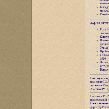
возмож
Кафедр
мусуль
Ретабло
Журнал «Лати
Роль Э
эконом
Конкур
Военно
прошло
Умная 
Пробле
Социал
1910—1
Латинс
исслед
Венесу
Почему прези
политики США 
журнала «Межд
Америки РАН
На канале ИЛА
исследований «
Насколько он
директор Инст