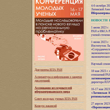
4-6 октября 20
Латинской Аме
Ибероамерика
НОВОСТИ 
1 июня 2023 г.
РАН и ИКСА РА
ученой степени
1 июня 2023 г
Институтом Ла
«Сотрудничеств
экономическог
экономическог
Научный семин
Документы ИЛА РАН
18 мая 2023 г
отношений РАН
Аспирантура и
информация о защитах
латиноамерик
диссертаций
директора ИЛА
Ассоциация исследователей
16-17 мая 202
ибероамериканского мира
«
Латинская Ам
региональную
Совет молодых ученых ИЛА РАН
27 апреля 2023
Конкурс вакансий
«
Перепозицио