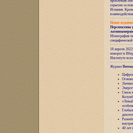
проблемам обе
серьезно ослож
Испании. Кром
взаимодейств
Новое издани
Перспектива 
латиноамери
Монография по
специфической
18 апреля 202
поворот в Ибер
Институте все
Журнал
Iberoa
Цифров
Основн
Латинс
Энерге
Связь 
Колум
«Левый
особен
Глобал
дихото
Развит
внутри
40 лет