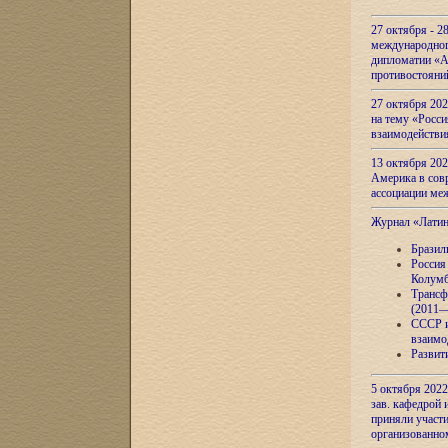
27 октября - 2
международног
дипломатии «А
противостояни
27 октября 20
на тему «Росси
взаимодействи
13 октября 202
Америка в сов
ассоциации ме
Журнал «Лати
Бразил
Россия
Колумб
Трансф
(2011—
СССР и
взаимо
Развит
5 октября 2022
зав. кафедрой
приняли участи
организованно