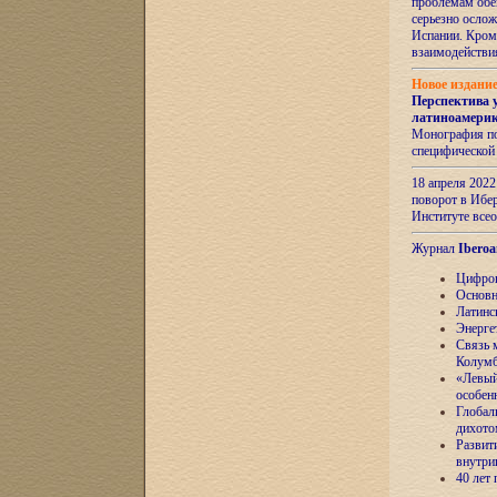
проблемам обе
серьезно ослож
Испании. Кром
взаимодейств
Новое издани
Перспектива 
латиноамери
Монография по
специфической
18 апреля 202
поворот в Ибер
Институте все
Журнал
Iberoa
Цифров
Основн
Латинс
Энерге
Связь 
Колум
«Левый
особен
Глобал
дихото
Развит
внутри
40 лет