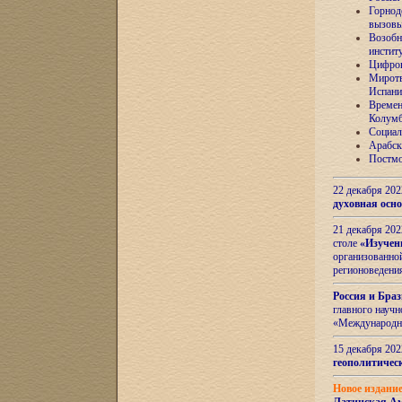
Горнод
вызов
Возобн
инстит
Цифров
Миротв
Испани
Времен
Колумб
Социал
Арабск
Постмо
22 декабря 20
духовная осн
21 декабря 20
столе
«Изучен
организованно
регионоведени
Россия и Бра
главного науч
«Международн
15 декабря 20
геополитическ
Новое издани