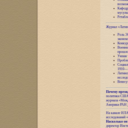
возмож
Кафедр
мусуль
Ретабло
Журнал «Лати
Роль Э
эконом
Конкур
Военно
прошло
Умная 
Пробле
Социал
1910—1
Латинс
исслед
Венесу
Почему прези
политики США 
журнала «Межд
Америки РАН
На канале ИЛА
исследований «
Насколько он
директор Инст