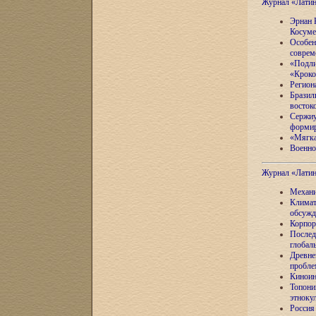
Журнал «Лати
Эрнан 
Косуме
Особен
соврем
«Подли
«Кроко
Регион
Бразил
восток
Сержиу
формир
«Мягка
Военно
Журнал «Лати
Механи
Климат
обсужд
Корпор
Послед
глобал
Древне
пробле
Киноин
Топони
этноку
Россия