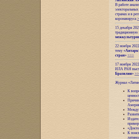
Латинская Ам
В работе анал
электоральных 
странах и в ре
коронавируса
15 декабря 20
традиционную
межкультурны
22 ноября 2022
тему «
Антаркт
стран
»
>>>
17 ноября 2022
ИЛА РАН высту
Бразилии
»
>>
Журнал «Лати
К вопр
ценнос
Причин
Амери
Междун
Развит
Издате
пример
«Докто
К поис
латино