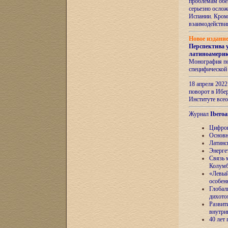
проблемам обе
серьезно ослож
Испании. Кром
взаимодейств
Новое издани
Перспектива 
латиноамери
Монография по
специфической
18 апреля 202
поворот в Ибер
Институте все
Журнал
Iberoa
Цифров
Основн
Латинс
Энерге
Связь 
Колум
«Левый
особен
Глобал
дихото
Развит
внутри
40 лет