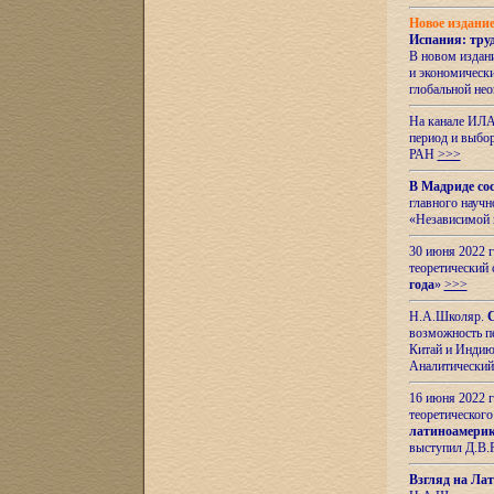
Новое издани
Испания: тру
В новом издан
и экономическ
глобальной не
На канале ИЛА
период и выбо
РАН
>>>
В Мадриде со
главного науч
«Независимой 
30 июня 2022 
теоретический 
года
»
>>>
Н.А.Школяр.
С
возможность пе
Китай и Индию,
Аналитический
16 июня 2022 г
теоретического
латиноамерик
выступил Д.В.
Взгляд на Ла