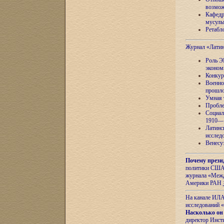
возмож
Кафедр
мусуль
Ретабло
Журнал «Лати
Роль Э
эконом
Конкур
Военно
прошло
Умная 
Пробле
Социал
1910—1
Латинс
исслед
Венесу
Почему прези
политики США 
журнала «Межд
Америки РАН
На канале ИЛА
исследований «
Насколько он
директор Инст