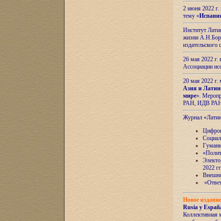
2 июня 2022 г
тему «
Испани
Институт Латин
жизни А.Н.Боро
издательского
26 мая 2022 г
Ассоциации ис
20 мая 2022 г.
Азия и Латин
мире
». Мероп
РАН, ИДВ РА
Журнал «Лати
Цифров
Социал
Гумани
«Полит
Электо
2022 гг
Внешняя
«Ответ
Новое издани
Rusia y España
Коллективная 