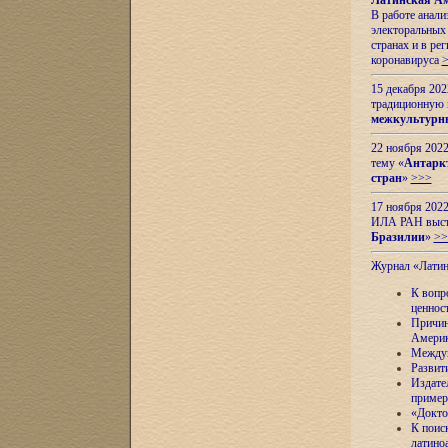
Латинская Ам
В работе анал
электоральных 
странах и в ре
коронавируса
15 декабря 20
традиционную
межкультурны
22 ноября 2022
тему «
Антаркт
стран
»
>>>
17 ноября 2022
ИЛА РАН высту
Бразилии
»
>>
Журнал «Лати
К вопр
ценнос
Причин
Амери
Междун
Развит
Издате
пример
«Докто
К поис
латино