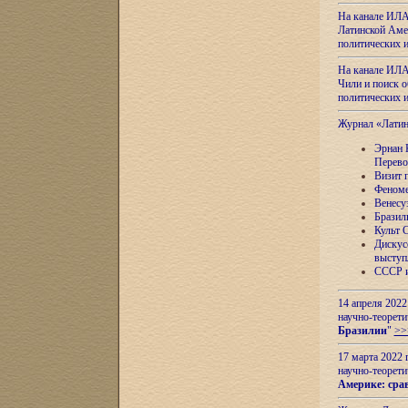
На канале ИЛА
Латинской Амер
политических
На канале ИЛА
Чили и поиск о
политических
Журнал «Лати
Эрнан 
Перево
Визит 
Феноме
Венесу
Бразил
Культ 
Дискус
выступ
СССР и
14 апреля 2022
научно-теорети
Бразилии
"
>>
17 марта 2022 
научно-теорети
Америке: сра