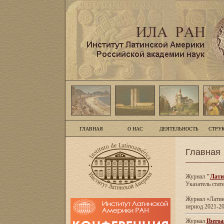
ГЛАВНАЯ
О НАС
ДЕЯТЕЛЬНОСТЬ
СТРУ
Главная
Журнал
"
Лати
Указатель стат
Журнал «Латинс
период 2021-20
Журнал
Iberoa