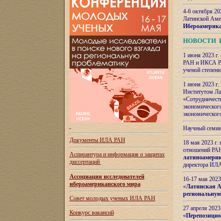
4-6 октября 20
Латинской Аме
Ибероамерика
НОВОСТИ 
1 июня 2023 г.
РАН и ИКСА РА
ученой степени
1 июня 2023 г
Институтом Ла
«Сотрудничеств
экономическог
экономическог
Научный семин
Документы ИЛА РАН
18 мая 2023 г
отношений РАН
Аспирантура и
информация о защитах
латиноамерик
диссертаций
директора ИЛА
Ассоциация исследователей
16-17 мая 202
ибероамериканского мира
«
Латинская Ам
региональную
Совет молодых ученых ИЛА РАН
27 апреля 2023
Конкурс вакансий
«
Перепозицио