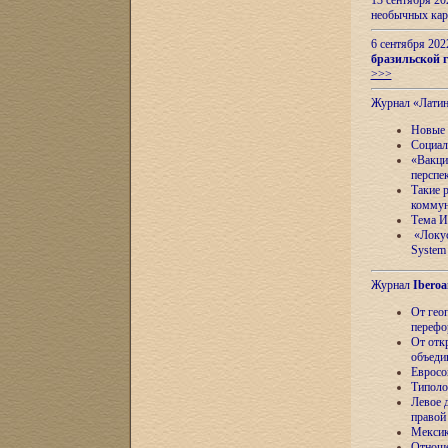
13 сентября 2
необычных кар
6 сентября 20
бразильской г
>>>
Журнал «Лати
Новые 
Социал
«Вакци
перспе
Такие 
коммун
Тема И
«Локус
System 
Журнал
Iberoa
От гео
перефо
От отк
объеди
Евросо
Типоло
Левое д
правой
Мексик
Отноше