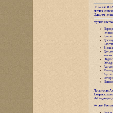
На канале ИЛА
океан в контек
Центром полит
Журнал
Iberoa
Парадо
полити
Бразил
Дрейфу
Болсон
Внешня
Двусто
анализ
Отдале
Объеди
Аргент
Молоде
Аргент
Истори
Испани
Латинская Ам
Америка: поли
«Международн
Журнал
Iberoa
Россия