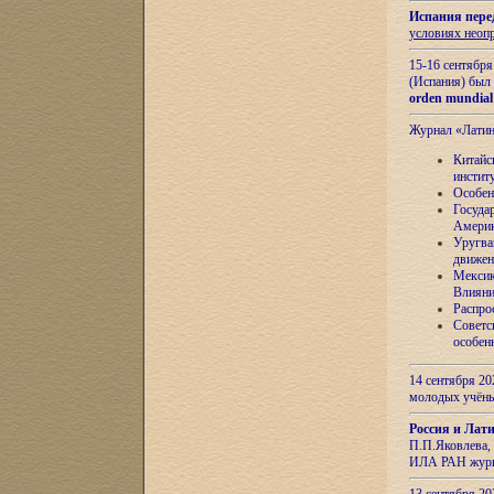
Испания пере
условиях неоп
15-16 сентябр
(Испания) был
orden mundial
Журнал «Лати
Китайс
инстит
Особен
Госуда
Амери
Уругва
движен
Мексик
Влияни
Распро
Советс
особен
14 сентября 20
молодых учён
Россия и Лат
П.П.Яковлева, 
ИЛА РАН журн