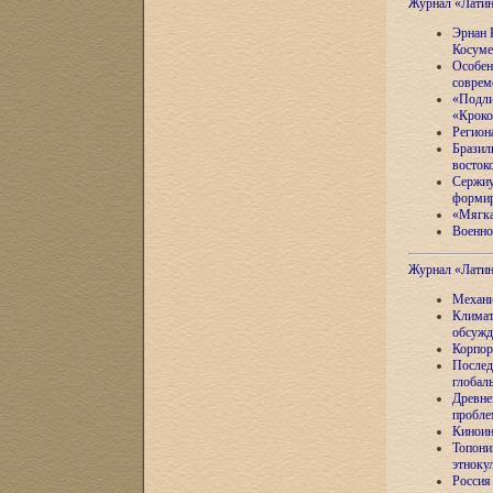
Журнал «Лати
Эрнан 
Косуме
Особен
соврем
«Подли
«Кроко
Регион
Бразил
восток
Сержиу
формир
«Мягка
Военно
Журнал «Лати
Механи
Климат
обсужд
Корпор
Послед
глобал
Древне
пробле
Киноин
Топони
этноку
Россия