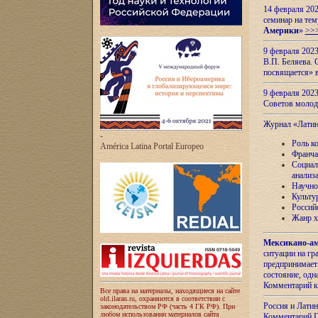
14 февраля 202
семинар на тем
Америки
»
>>
9 февраля 202
В.П. Беляева. 
посвящается» 
9 февраля 2023
Советов моло
Журнал «Лати
-
Роль к
América Latina Portal Europeo
Франча
Социал
анализ
Научно
Культу
Россий
Жанр х
Мексикано-ам
ситуации на г
предпринимает
состояние, одн
Комментарий к
Все права на материалы, находящиеся на сайте
old.ilaran.ru, охраняются в соответствии с
Россия и Лати
законодательством РФ (часть 4 ГК РФ). При
любом использовании материалов сайта
Комментарий П.