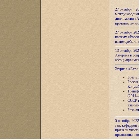
27 октября - 2
международног
дипломатии «А
противостояни
27 октября 20
на тему «Росси
взаимодействи
13 октября 202
Америка в сов
ассоциации ме
Журнал «Лати
Бразил
Россия
Колумб
Трансф
(2011—
СССР и
взаимо
Развит
5 октября 2022
зав. кафедрой
приняли участи
организованно