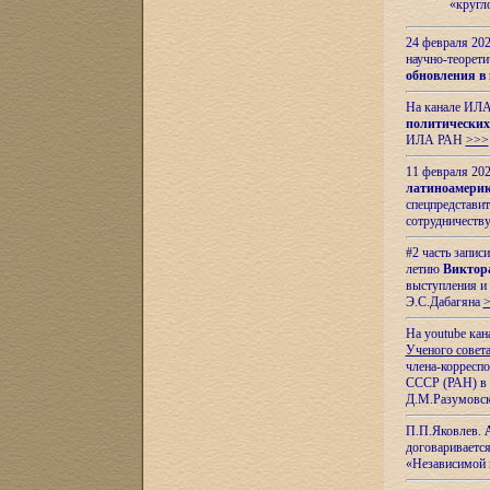
«кругл
24 февраля 202
научно-теорети
обновления в
На канале ИЛА
политических
ИЛА РАН
>>>
11 февраля 202
латиноамерик
спецпредстави
сотрудничест
#2 часть запис
летию
Виктор
выступления и
Э.С.Дабагяна
На youtube ка
Ученого совета
члена-корресп
СССР (РАН) в 1
Д.М.Разумовск
П.П.Яковлев.
договариваетс
«Независимой 