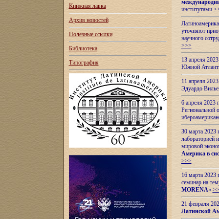
международн
Книжная лавка
институтами
>
Архив новостей
Латиноамерикан
уточняют приор
Полезные ссылки
научного сотр
>>>
Библиотека
13 апреля 202
Типография
Южной Атлант
11 апреля 202
Эдуардо Вилье
6 апреля 2023
Региональной 
ибероамерика
30 марта 2023
лабораторией и
мировой эконо
Америка в сис
>>>
16 марта 2023 
семинар на тем
MORENA
»
>
21 февраля 20
Латинской Ам