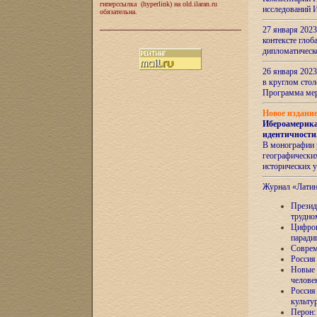
гиперссылка (hyperlink) на old.ilaran.ru
исследований 
обязательна.
27 января 2023
контексте глоб
дипломатическ
26 января 2023
в круглом сто
Программа ме
Новое издани
Ибероамерика
идентичности
В монографии 
географических
исторических 
Журнал «Лати
Президе
трудно
Цифров
паради
Соврем
Россия
Новые 
челове
Россия
культу
Перон: