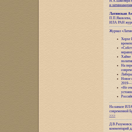
Н.А.Школяра н
и латиноамери
Латинская Ам
П.П.Яковлева, 
ИЛА РАН журн
Журнал «Лати
Хорхе 
времен
«Собст
неравн
Хайме 
полити
На пер
соврем
Либера
Новое 
2019—
«Не оч
устояв
Россий
На канале ИЛА
современной Б
>>>
Д.В.Разумовск
комментарий 