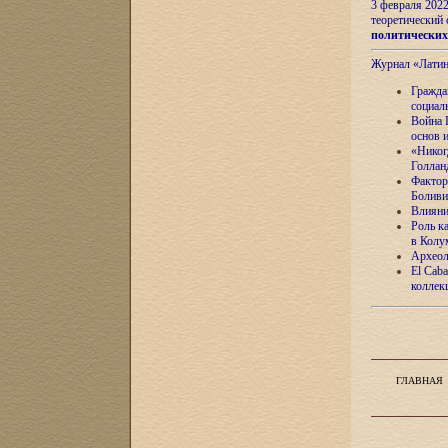
3 февраля 202
теоретический 
политически
Журнал «Лати
Гражда
социал
Война 
основ 
«Никог
Голлан
Фактор
Боливи
Влияни
Роль к
в Колу
Археол
El Caba
коллек
ГЛАВНАЯ