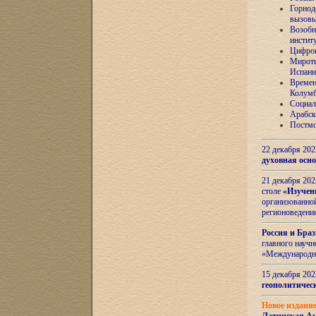
Горнод
вызов
Возобн
инстит
Цифров
Миротв
Испани
Времен
Колумб
Социал
Арабск
Постмо
22 декабря 20
духовная осн
21 декабря 20
столе
«Изучен
организованно
регионоведени
Россия и Бра
главного науч
«Международн
15 декабря 20
геополитическ
Новое издани