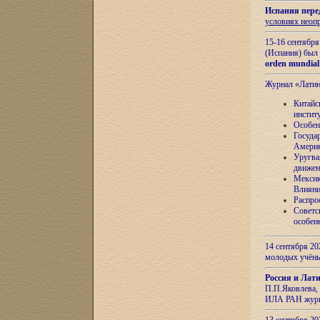
Испания пере
условиях неоп
15-16 сентябр
(Испания) был
orden mundial
Журнал «Лати
Китайс
инстит
Особен
Госуда
Амери
Уругва
движен
Мексик
Влияни
Распро
Советс
особен
14 сентября 20
молодых учён
Россия и Лат
П.П.Яковлева, 
ИЛА РАН журн