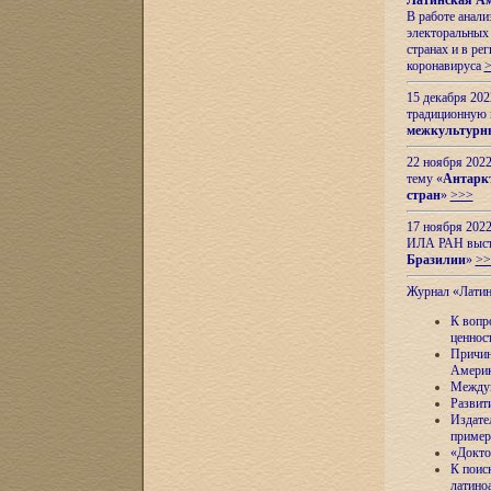
Латинская Ам
В работе анал
электоральных 
странах и в ре
коронавируса
15 декабря 20
традиционную
межкультурны
22 ноября 2022
тему «
Антаркт
стран
»
>>>
17 ноября 2022
ИЛА РАН высту
Бразилии
»
>>
Журнал «Лати
К вопр
ценнос
Причин
Амери
Междун
Развит
Издате
пример
«Докто
К поис
латино