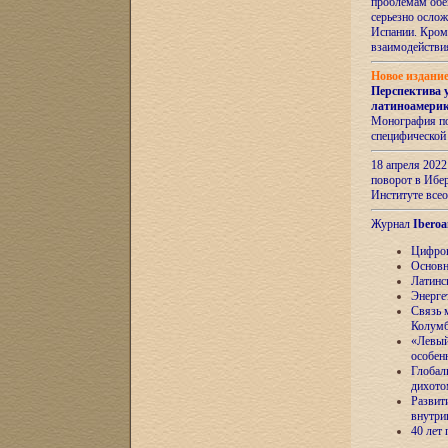
проблемам обе
серьезно ослож
Испании. Кром
взаимодейств
Новое издани
Перспектива 
латиноамери
Монография по
специфической
18 апреля 202
поворот в Ибер
Институте все
Журнал
Iberoa
Цифров
Основн
Латинс
Энерге
Связь 
Колум
«Левый
особен
Глобал
дихото
Развит
внутри
40 лет