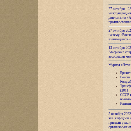
27 октября - 2
международног
дипломатии «А
противостояни
27 октября 20
на тему «Росси
взаимодействи
13 октября 202
Америка в сов
ассоциации ме
Журнал «Лати
Бразил
Россия
Колумб
Трансф
(2011—
СССР и
взаимо
Развит
5 октября 2022
зав. кафедрой
приняли участи
организованно