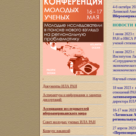
4-6 октября 20
Латинской Аме
Ибероамерика
НОВОСТИ 
1 июня 2023 г.
РАН и ИКСА РА
ученой степени
1 июня 2023 г
Институтом Ла
«Сотрудничеств
экономическог
экономическог
Научный семин
Документы ИЛА РАН
18 мая 2023 г
отношений РАН
Аспирантура и
информация о защитах
латиноамерик
диссертаций
директора ИЛА
Ассоциация исследователей
16-17 мая 202
ибероамериканского мира
«
Латинская Ам
региональную
Совет молодых ученых ИЛА РАН
27 апреля 2023
Конкурс вакансий
«
Перепозицио