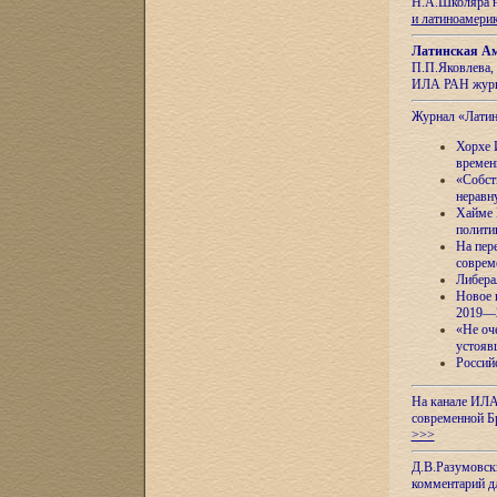
Н.А.Школяра н
и латиноамери
Латинская Ам
П.П.Яковлева, 
ИЛА РАН журн
Журнал «Лати
Хорхе 
времен
«Собст
неравн
Хайме 
полити
На пер
соврем
Либера
Новое 
2019—
«Не оч
устояв
Россий
На канале ИЛА
современной Б
>>>
Д.В.Разумовск
комментарий 