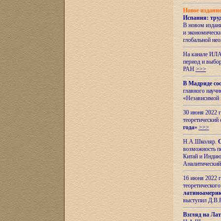
Новое издани
Испания: тру
В новом издан
и экономическ
глобальной не
На канале ИЛА
период и выбо
РАН
>>>
В Мадриде со
главного науч
«Независимой 
30 июня 2022 
теоретический 
года
»
>>>
Н.А.Школяр.
С
возможность пе
Китай и Индию,
Аналитический
16 июня 2022 г
теоретического
латиноамерик
выступил Д.В.
Взгляд на Ла