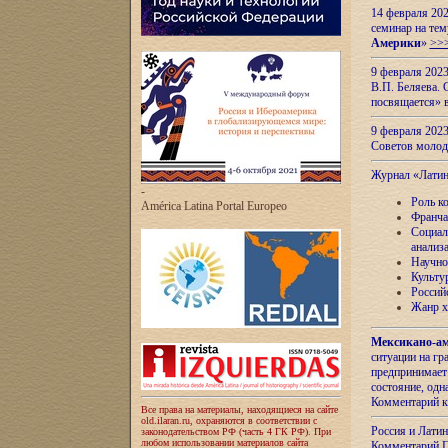
14 февраля 202
семинар на тем
Америки
»
>>
9 февраля 202
В.П. Беляева. 
посвящается» 
9 февраля 2023
Советов моло
Журнал «Лати
-
Роль к
América Latina Portal Europeo
Франча
Социал
анализ
Научно
Культу
Россий
Жанр х
Мексикано-ам
ситуации на г
предпринимает
состояние, одн
Комментарий к
Все права на материалы, находящиеся на сайте
old.ilaran.ru, охраняются в соответствии с
Россия и Лати
законодательством РФ (часть 4 ГК РФ). При
любом использовании материалов сайта
Комментарий П.