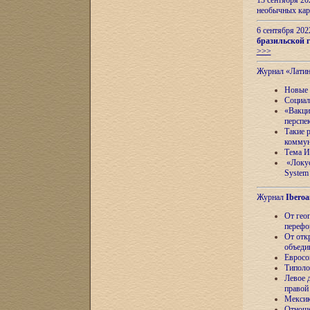
13 сентября 2
необычных кар
6 сентября 20
бразильской г
>>>
Журнал «Лати
Новые 
Социал
«Вакци
перспе
Такие 
коммун
Тема И
«Локус
System 
Журнал
Iberoa
От гео
перефо
От отк
объеди
Евросо
Типоло
Левое д
правой
Мексик
Отноше