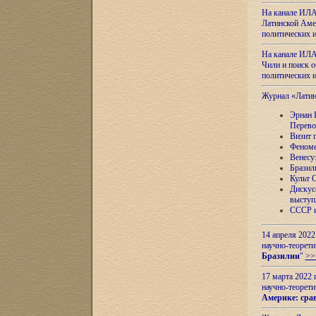
На канале ИЛА
Латинской Амер
политических
На канале ИЛА
Чили и поиск о
политических
Журнал «Лати
Эрнан 
Перево
Визит 
Феноме
Венесу
Бразил
Культ 
Дискус
выступ
СССР и
14 апреля 2022
научно-теорети
Бразилии
"
>>
17 марта 2022 
научно-теорети
Америке: сра