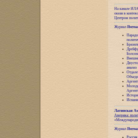
На канале ИЛА
океан в контек
Центром полит
Журнал
Iberoa
Парадо
полити
Бразил
Дрейфу
Болсон
Внешня
Двусто
анализ
Отдале
Объеди
Аргент
Молоде
Аргент
Истори
Испани
Латинская Ам
Америка: поли
«Международн
Журнал
Iberoa
Россия