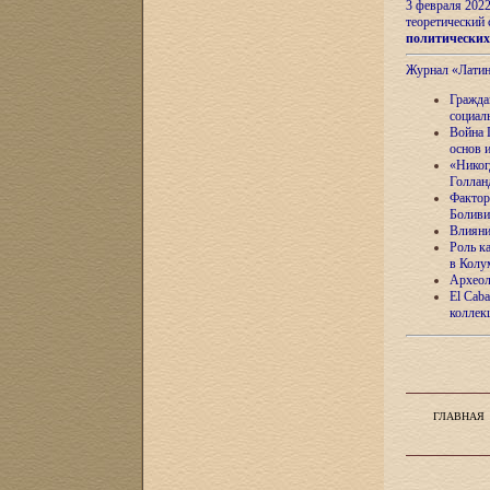
3 февраля 202
теоретический 
политически
Журнал «Лати
Гражда
социал
Война 
основ 
«Никог
Голлан
Фактор
Боливи
Влияни
Роль к
в Колу
Археол
El Caba
коллек
ГЛАВНАЯ