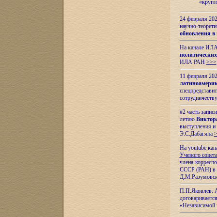
«кругл
24 февраля 202
научно-теорети
обновления в
На канале ИЛА
политических
ИЛА РАН
>>>
11 февраля 202
латиноамерик
спецпредстави
сотрудничест
#2 часть запис
летию
Виктор
выступления и
Э.С.Дабагяна
На youtube ка
Ученого совета
члена-корресп
СССР (РАН) в 1
Д.М.Разумовск
П.П.Яковлев.
договариваетс
«Независимой 