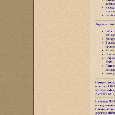
возмож
Кафедр
мусуль
Ретабло
Журнал «Лати
Роль Э
эконом
Конкур
Военно
прошло
Умная 
Пробле
Социал
1910—1
Латинс
исслед
Венесу
Почему прези
политики США 
журнала «Межд
Америки РАН
На канале ИЛА
исследований «
Насколько он
директор Инст