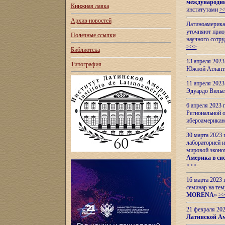
международн
Книжная лавка
институтами
>
Архив новостей
Латиноамерикан
уточняют приор
Полезные ссылки
научного сотр
>>>
Библиотека
13 апреля 202
Типография
Южной Атлант
11 апреля 202
Эдуардо Вилье
6 апреля 2023
Региональной 
ибероамерика
30 марта 2023
лабораторией и
мировой эконо
Америка в сис
>>>
16 марта 2023 
семинар на тем
MORENA
»
>
21 февраля 20
Латинской Ам