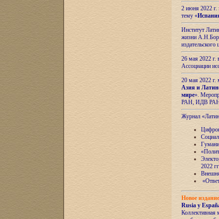
2 июня 2022 г
тему «
Испани
Институт Латин
жизни А.Н.Боро
издательского
26 мая 2022 г
Ассоциации ис
20 мая 2022 г.
Азия и Латин
мире
». Мероп
РАН, ИДВ РА
Журнал «Лати
Цифров
Социал
Гумани
«Полит
Электо
2022 гг
Внешняя
«Ответ
Новое издани
Rusia y España
Коллективная 