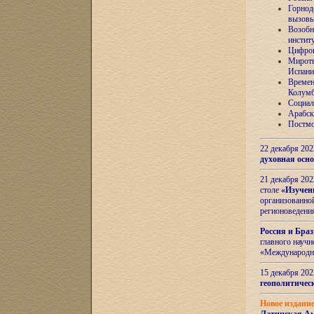
Горнод
вызов
Возобн
инстит
Цифров
Миротв
Испани
Времен
Колумб
Социал
Арабск
Постмо
22 декабря 20
духовная осн
21 декабря 20
столе
«Изучен
организованно
регионоведени
Россия и Бра
главного науч
«Международн
15 декабря 20
геополитическ
Новое издани