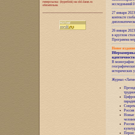
гиперссылка (hyperlink) на old.ilaran.ru
исследований 
обязательна.
27 января 2023
контексте глоб
дипломатическ
26 января 2023
в круглом сто
Программа ме
Новое издани
Ибероамерика
идентичности
В монографии 
географических
исторических 
Журнал «Лати
Президе
трудно
Цифров
паради
Соврем
Россия
Новые 
челове
Россия
культу
Перон: