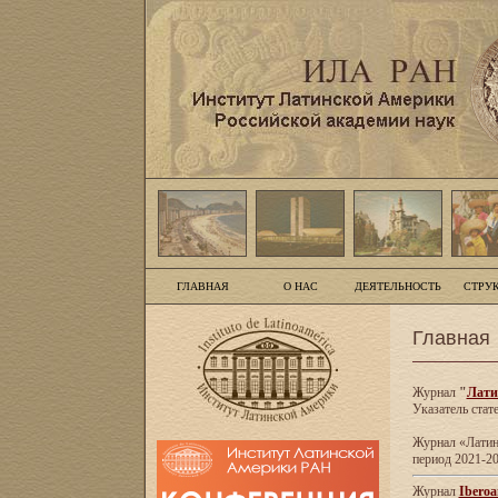
ГЛАВНАЯ
О НАС
ДЕЯТЕЛЬНОСТЬ
СТРУ
Главная
Журнал
"
Лати
Указатель стат
Журнал «Латинс
период 2021-20
Журнал
Iberoa