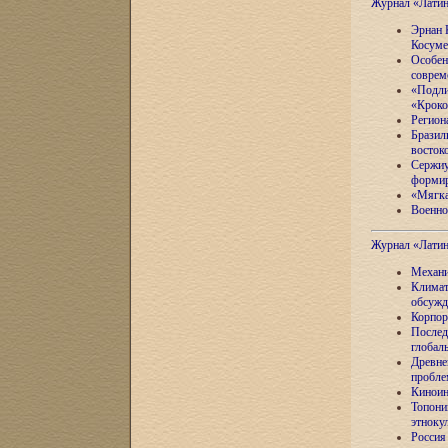
Журнал «Лати
Эрнан 
Косуме
Особен
соврем
«Подли
«Кроко
Регион
Бразил
восток
Сержиу
формир
«Мягка
Военно
Журнал «Лати
Механи
Климат
обсужд
Корпор
Послед
глобал
Древне
пробле
Киноин
Топони
этноку
Россия