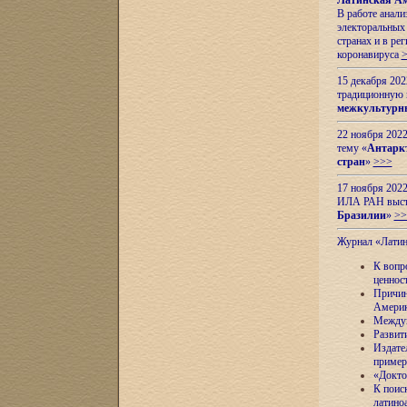
Латинская Ам
В работе анал
электоральных 
странах и в ре
коронавируса
15 декабря 20
традиционную
межкультурны
22 ноября 2022
тему «
Антаркт
стран
»
>>>
17 ноября 2022
ИЛА РАН высту
Бразилии
»
>>
Журнал «Лати
К вопр
ценнос
Причин
Амери
Междун
Развит
Издате
пример
«Докто
К поис
латино