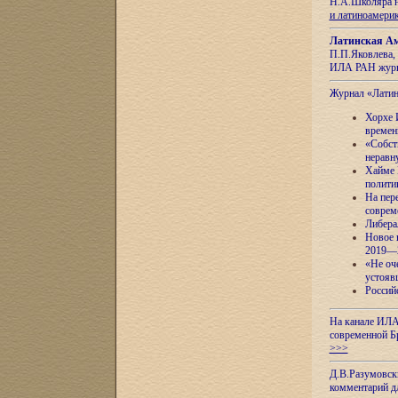
Н.А.Школяра н
и латиноамери
Латинская Ам
П.П.Яковлева, 
ИЛА РАН журн
Журнал «Лати
Хорхе 
времен
«Собст
неравн
Хайме 
полити
На пер
соврем
Либера
Новое 
2019—
«Не оч
устояв
Россий
На канале ИЛА
современной Б
>>>
Д.В.Разумовск
комментарий 