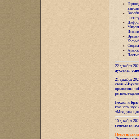
Горнод
вызов
Возобн
инстит
Цифров
Миротв
Испани
Времен
Колумб
Социал
Арабск
Постмо
22 декабря 20
духовная осн
21 декабря 20
столе
«Изучен
организованно
регионоведени
Россия и Бра
главного науч
«Международн
15 декабря 20
геополитическ
Новое издани