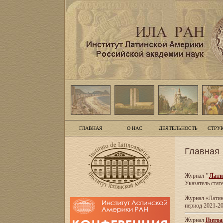
ГЛАВНАЯ
О НАС
ДЕЯТЕЛЬНОСТЬ
СТРУ
Главная
Журнал
"
Лати
Указатель стат
Журнал «Латинс
период 2021-20
Журнал
Iberoa