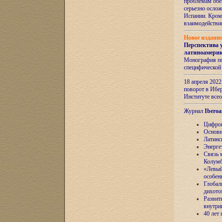
проблемам обе
серьезно ослож
Испании. Кром
взаимодейств
Новое издани
Перспектива 
латиноамери
Монография по
специфической
18 апреля 202
поворот в Ибер
Институте все
Журнал
Iberoa
Цифров
Основн
Латинс
Энерге
Связь 
Колум
«Левый
особен
Глобал
дихото
Развит
внутри
40 лет