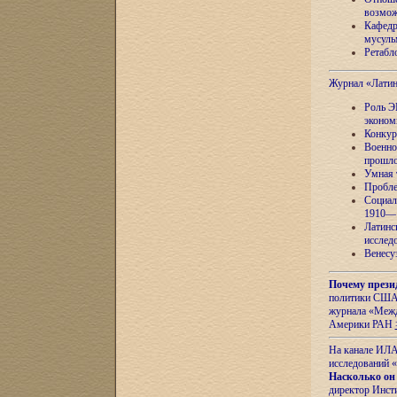
возмож
Кафедр
мусуль
Ретабло
Журнал «Лати
Роль Э
эконом
Конкур
Военно
прошло
Умная 
Пробле
Социал
1910—1
Латинс
исслед
Венесу
Почему прези
политики США 
журнала «Межд
Америки РАН
На канале ИЛА
исследований «
Насколько он
директор Инст