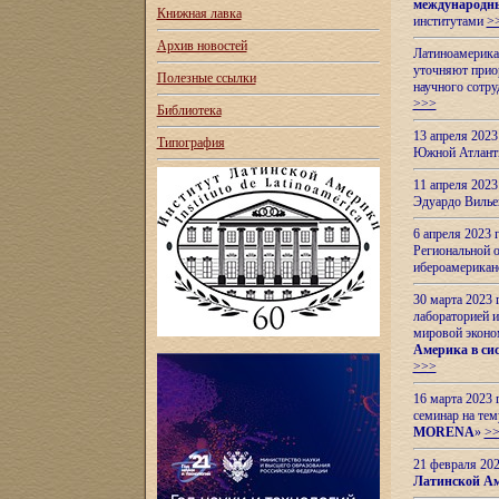
международн
Книжная лавка
институтами
>
Архив новостей
Латиноамерикан
уточняют приор
Полезные ссылки
научного сотр
>>>
Библиотека
13 апреля 202
Типография
Южной Атлант
11 апреля 202
Эдуардо Вилье
6 апреля 2023
Региональной 
ибероамерика
30 марта 2023
лабораторией и
мировой эконо
Америка в сис
>>>
16 марта 2023 
семинар на тем
MORENA
»
>
21 февраля 20
Латинской Ам