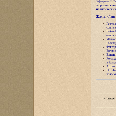
3 февраля 202
теоретический 
политически
Журнал «Лати
Гражда
социал
Война 
основ 
«Никог
Голлан
Фактор
Боливи
Влияни
Роль к
в Колу
Археол
El Caba
коллек
ГЛАВНАЯ