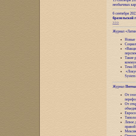
13 сентября 2
необычных кар
6 сентября 20
бразильской г
>>>
Журнал «Лати
Новые 
Социал
«Вакци
перспе
Такие 
коммун
Тема И
«Локус
System 
Журнал
Iberoa
От гео
перефо
От отк
объеди
Евросо
Типоло
Левое д
правой
Мексик
Отноше