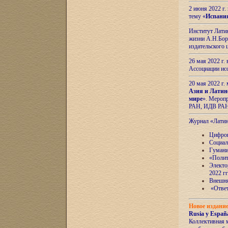
2 июня 2022 г
тему «
Испани
Институт Латин
жизни А.Н.Боро
издательского
26 мая 2022 г
Ассоциации ис
20 мая 2022 г.
Азия и Латин
мире
». Мероп
РАН, ИДВ РА
Журнал «Лати
Цифров
Социал
Гумани
«Полит
Электо
2022 гг
Внешняя
«Ответ
Новое издани
Rusia y España
Коллективная 