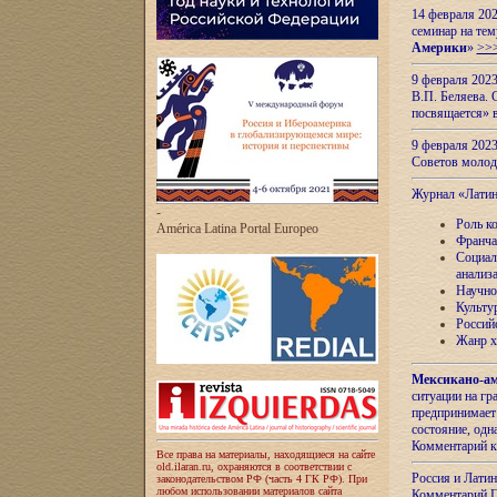
14 февраля 202
семинар на тем
Америки
»
>>
9 февраля 202
В.П. Беляева. 
посвящается» 
9 февраля 2023
Советов моло
Журнал «Лати
-
Роль к
América Latina Portal Europeo
Франча
Социал
анализ
Научно
Культу
Россий
Жанр х
Мексикано-ам
ситуации на г
предпринимает
состояние, одн
Комментарий к
Все права на материалы, находящиеся на сайте
old.ilaran.ru, охраняются в соответствии с
Россия и Лати
законодательством РФ (часть 4 ГК РФ). При
любом использовании материалов сайта
Комментарий П.