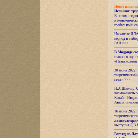
Новое издани
Испания: тру
В новом издан
и экономическ
глобальной не
На канале ИЛА
период и выбо
РАН
>>>
В Мадриде со
главного науч
«Независимой 
30 июня 2022 
теоретический 
года
»
>>>
Н.А.Школяр.
С
возможность пе
Китай и Индию,
Аналитический
16 июня 2022 г
теоретического
латиноамерик
выступил Д.В.
Взгляд на Ла