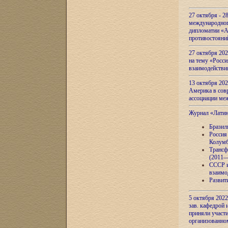
27 октября - 2
международног
дипломатии «А
противостояни
27 октября 20
на тему «Росси
взаимодействи
13 октября 202
Америка в сов
ассоциации ме
Журнал «Лати
Бразил
Россия
Колумб
Трансф
(2011—
СССР и
взаимо
Развит
5 октября 2022
зав. кафедрой
приняли участи
организованно