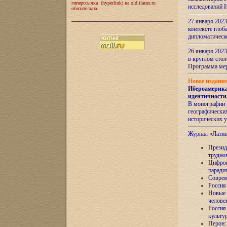
гиперссылка (hyperlink) на old.ilaran.ru
исследований 
обязательна.
27 января 2023
контексте глоб
дипломатическ
26 января 2023
в круглом сто
Программа ме
Новое издани
Ибероамерика
идентичности
В монографии 
географических
исторических 
Журнал «Лати
Президе
трудно
Цифров
паради
Соврем
Россия
Новые 
челове
Россия
культу
Перон: