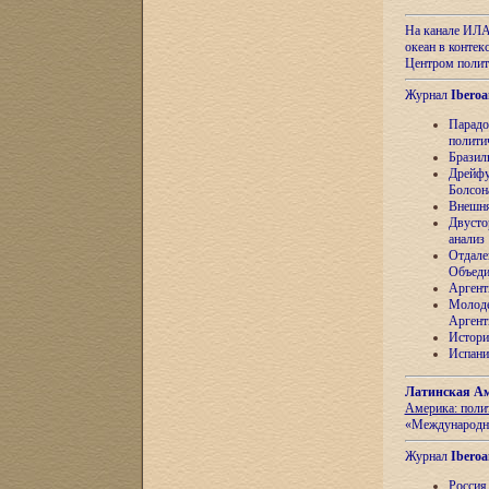
На канале ИЛА
океан в контек
Центром полит
Журнал
Iberoa
Парадо
полити
Бразил
Дрейфу
Болсон
Внешня
Двусто
анализ
Отдале
Объеди
Аргент
Молоде
Аргент
Истори
Испани
Латинская Ам
Америка: поли
«Международн
Журнал
Iberoa
Россия