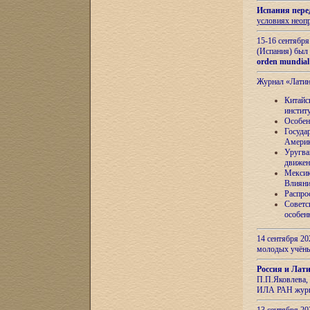
Испания пере
условиях неоп
15-16 сентябр
(Испания) был
orden mundial
Журнал «Лати
Китайс
инстит
Особен
Госуда
Амери
Уругва
движен
Мексик
Влияни
Распро
Советс
особен
14 сентября 20
молодых учён
Россия и Лат
П.П.Яковлева, 
ИЛА РАН журн