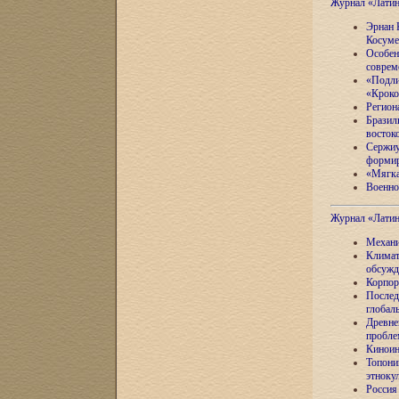
Журнал «Лати
Эрнан 
Косуме
Особен
соврем
«Подли
«Кроко
Регион
Бразил
восток
Сержиу
формир
«Мягка
Военно
Журнал «Лати
Механи
Климат
обсужд
Корпор
Послед
глобал
Древне
пробле
Киноин
Топони
этноку
Россия