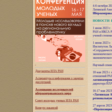
4-6 октября 20
Латинской Аме
Ибероамерика
НОВОСТИ 
1 июня 2023 г.
РАН и ИКСА РА
ученой степени
1 июня 2023 г
Институтом Ла
«Сотрудничеств
экономическог
экономическог
Научный семин
Документы ИЛА РАН
18 мая 2023 г
отношений РАН
Аспирантура и
информация о защитах
латиноамерик
диссертаций
директора ИЛА
Ассоциация исследователей
16-17 мая 202
ибероамериканского мира
«
Латинская Ам
региональную
Совет молодых ученых ИЛА РАН
27 апреля 2023
Конкурс вакансий
«
Перепозицио