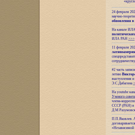
«кругл
24 февраля 202
научно-теорети
обновления в
На канале ИЛА
политических
ИЛА РАН
>>>
11 февраля 202
латиноамерик
спецпредстави
сотрудничест
#2 часть запис
летию
Виктор
выступления и
Э.С.Дабагяна
На youtube ка
Ученого совета
члена-корресп
СССР (РАН) в 1
Д.М.Разумовск
П.П.Яковлев.
договариваетс
«Независимой 