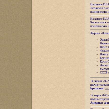
На канале ИЛА
Латинской Амер
политических
На канале ИЛА
Чили и поиск о
политических
Журнал «Лати
Эрнан 
Перево
Визит 
Феноме
Венесу
Бразил
Культ 
Дискус
выступ
СССР и
14 апреля 2022
научно-теорети
Бразилии
"
>>
17 марта 2022 
научно-теорети
Америке: сра