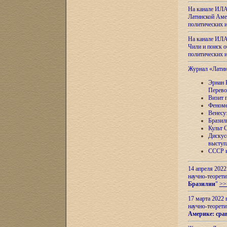
На канале ИЛА
Латинской Амер
политических
На канале ИЛА
Чили и поиск о
политических
Журнал «Лати
Эрнан 
Перево
Визит 
Феноме
Венесу
Бразил
Культ 
Дискус
выступ
СССР и
14 апреля 2022
научно-теорети
Бразилии
"
>>
17 марта 2022 
научно-теорети
Америке: сра