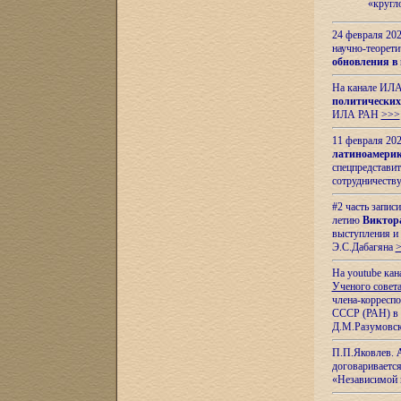
«кругл
24 февраля 202
научно-теорети
обновления в
На канале ИЛА
политических
ИЛА РАН
>>>
11 февраля 202
латиноамерик
спецпредстави
сотрудничест
#2 часть запис
летию
Виктор
выступления и
Э.С.Дабагяна
На youtube ка
Ученого совета
члена-корресп
СССР (РАН) в 1
Д.М.Разумовск
П.П.Яковлев.
договариваетс
«Независимой 