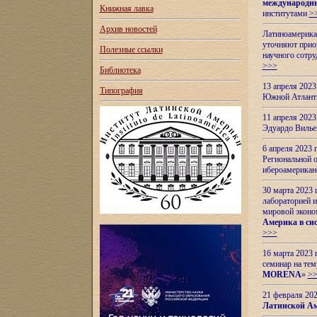
международн
Книжная лавка
институтами
>
Архив новостей
Латиноамерикан
уточняют приор
Полезные ссылки
научного сотр
>>>
Библиотека
13 апреля 202
Типография
Южной Атлант
11 апреля 202
Эдуардо Вилье
6 апреля 2023
Региональной 
ибероамерика
30 марта 2023
лабораторией и
мировой эконо
Америка в сис
>>>
16 марта 2023 
семинар на тем
MORENA
»
>
21 февраля 20
Латинской Ам