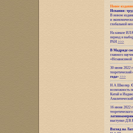
Новое издани
Испания: тру
В новом издан
и экономическ
глобальной не
На канале ИЛА
период и выбо
РАН
>>>
В Мадриде со
главного науч
«Независимой 
30 июня 2022 
теоретический 
года
»
>>>
Н.А.Школяр.
С
возможность пе
Китай и Индию,
Аналитический
16 июня 2022 г
теоретического
латиноамерик
выступил Д.В.
Взгляд на Ла