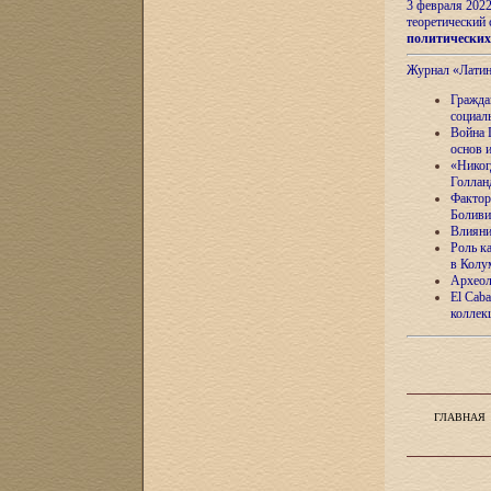
3 февраля 202
теоретический 
политически
Журнал «Лати
Гражда
социал
Война 
основ 
«Никог
Голлан
Фактор
Боливи
Влияни
Роль к
в Колу
Археол
El Caba
коллек
ГЛАВНАЯ