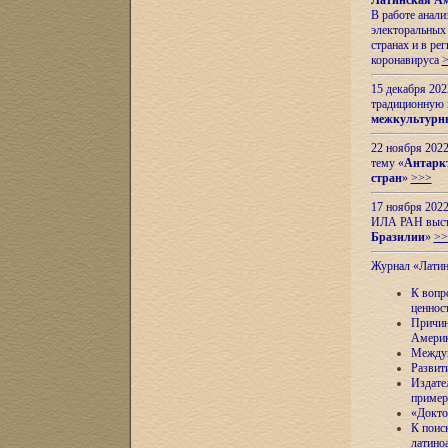
Латинская Ам
В работе анал
электоральных 
странах и в ре
коронавируса
15 декабря 20
традиционную
межкультурны
22 ноября 2022
тему «
Антаркт
стран
»
>>>
17 ноября 2022
ИЛА РАН высту
Бразилии
»
>>
Журнал «Лати
К вопр
ценнос
Причин
Амери
Междун
Развит
Издате
пример
«Докто
К поис
латино