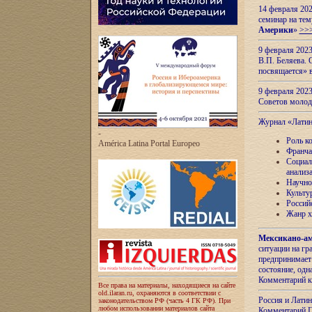
14 февраля 202
семинар на тем
Америки
»
>>
9 февраля 202
В.П. Беляева. 
посвящается» 
9 февраля 2023
Советов моло
Журнал «Лати
-
Роль к
América Latina Portal Europeo
Франча
Социал
анализ
Научно
Культу
Россий
Жанр х
Мексикано-ам
ситуации на г
предпринимает
состояние, одн
Комментарий к
Все права на материалы, находящиеся на сайте
old.ilaran.ru, охраняются в соответствии с
Россия и Лати
законодательством РФ (часть 4 ГК РФ). При
любом использовании материалов сайта
Комментарий П.