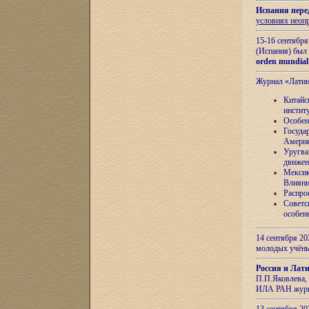
Испания пере
условиях неоп
15-16 сентябр
(Испания) был
orden mundial
Журнал «Лати
Китайс
инстит
Особен
Госуда
Амери
Уругва
движен
Мексик
Влияни
Распро
Советс
особен
14 сентября 20
молодых учён
Россия и Лат
П.П.Яковлева, 
ИЛА РАН журн