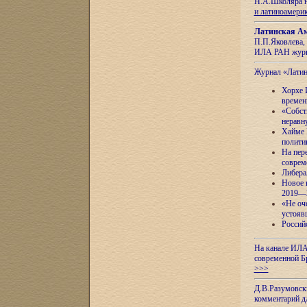
Н.А.Школяра н
и латиноамери
Латинская Ам
П.П.Яковлева, 
ИЛА РАН журн
Журнал «Лати
Хорхе 
времен
«Собст
неравн
Хайме 
полити
На пер
соврем
Либера
Новое 
2019—
«Не оч
устояв
Россий
На канале ИЛА
современной Б
>>>
Д.В.Разумовск
комментарий 