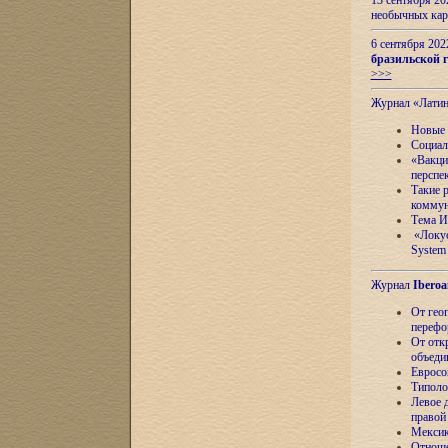
13 сентября 2
необычных кар
6 сентября 20
бразильской г
>>>
Журнал «Лати
Новые 
Социал
«Вакци
перспе
Такие 
коммун
Тема И
«Локус
System 
Журнал
Iberoa
От гео
перефо
От отк
объеди
Евросо
Типоло
Левое д
правой
Мексик
Отноше