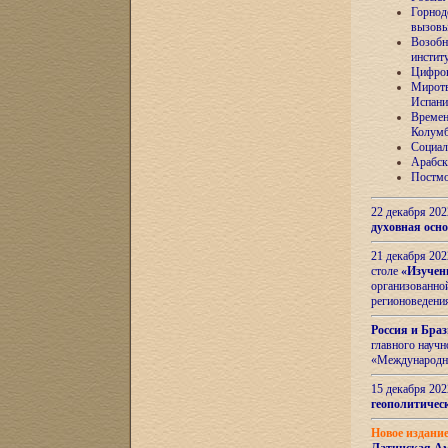
Горнод
вызов
Возобн
инстит
Цифров
Миротв
Испани
Времен
Колумб
Социал
Арабск
Постмо
22 декабря 20
духовная осн
21 декабря 20
столе
«Изучен
организованно
регионоведени
Россия и Бра
главного науч
«Международн
15 декабря 20
геополитическ
Новое издани