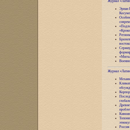
Журнал «Лати
Эрнан 
Косуме
Особен
соврем
«Подли
«Кроко
Регион
Бразил
восток
Сержиу
формир
«Мягка
Военно
Журнал «Лати
Механи
Климат
обсужд
Корпор
Послед
глобал
Древне
пробле
Киноин
Топони
этноку
Россия