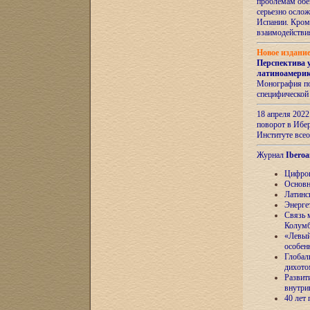
проблемам обе
серьезно ослож
Испании. Кром
взаимодейств
Новое издани
Перспектива 
латиноамери
Монография по
специфической
18 апреля 202
поворот в Ибер
Институте все
Журнал
Iberoa
Цифров
Основн
Латинс
Энерге
Связь 
Колум
«Левый
особен
Глобал
дихото
Развит
внутри
40 лет