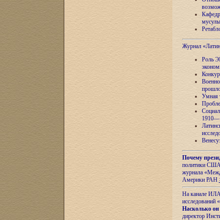
возмож
Кафедр
мусуль
Ретабло
Журнал «Лати
Роль Э
эконом
Конкур
Военно
прошло
Умная 
Пробле
Социал
1910—1
Латинс
исслед
Венесу
Почему прези
политики США 
журнала «Межд
Америки РАН
На канале ИЛА
исследований «
Насколько он
директор Инст