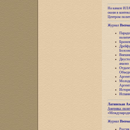
На канале ИЛА
океан в контек
Центром полит
Журнал
Iberoa
Парадо
полити
Бразил
Дрейфу
Болсон
Внешня
Двусто
анализ
Отдале
Объеди
Аргент
Молоде
Аргент
Истори
Испани
Латинская Ам
Америка: поли
«Международн
Журнал
Iberoa
Россия