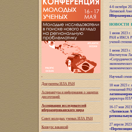
4-6 октября 20
Латинской Аме
Ибероамерика
НОВОСТИ 
1 июня 2023 г.
РАН и ИКСА РА
ученой степени
1 июня 2023 г
Институтом Ла
«Сотрудничеств
экономическог
экономическог
Научный семин
Документы ИЛА РАН
18 мая 2023 г
отношений РАН
Аспирантура и
информация о защитах
латиноамерик
диссертаций
директора ИЛА
Ассоциация исследователей
16-17 мая 202
ибероамериканского мира
«
Латинская Ам
региональную
Совет молодых ученых ИЛА РАН
27 апреля 2023
Конкурс вакансий
«
Перепозицио