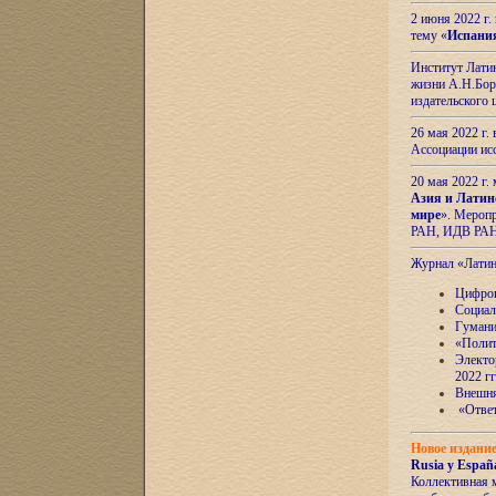
2 июня 2022 г
тему «
Испани
Институт Латин
жизни А.Н.Боро
издательского
26 мая 2022 г
Ассоциации ис
20 мая 2022 г.
Азия и Латин
мире
». Мероп
РАН, ИДВ РА
Журнал «Лати
Цифров
Социал
Гумани
«Полит
Электо
2022 гг
Внешняя
«Ответ
Новое издани
Rusia y España
Коллективная 