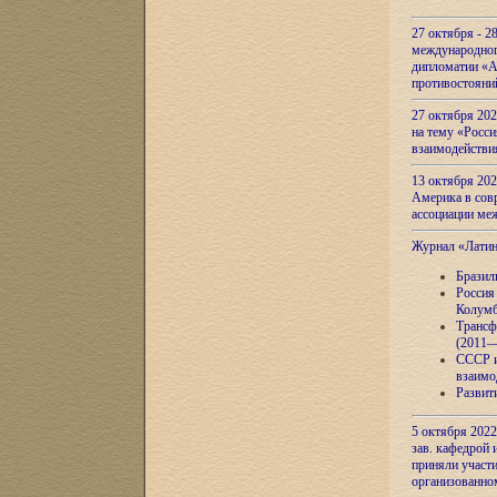
27 октября - 2
международног
дипломатии «А
противостояни
27 октября 20
на тему «Росси
взаимодействи
13 октября 202
Америка в сов
ассоциации ме
Журнал «Лати
Бразил
Россия
Колумб
Трансф
(2011—
СССР и
взаимо
Развит
5 октября 2022
зав. кафедрой
приняли участи
организованно