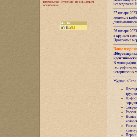
гиперссылка (hyperlink) на old.ilaran.ru
исследований 
обязательна.
27 января 2023
контексте глоб
дипломатическ
26 января 2023
в круглом сто
Программа ме
Новое издани
Ибероамерика
идентичности
В монографии 
географических
исторических 
Журнал «Лати
Президе
трудно
Цифров
паради
Соврем
Россия
Новые 
челове
Россия
культу
Перон: