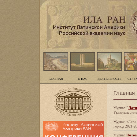
ГЛАВНАЯ
О НАС
ДЕЯТЕЛЬНОСТЬ
СТРУ
Главная
Журнал
"
Лати
Указатель стат
Журнал «Латинс
период 2021-20
Журнал
Iberoa