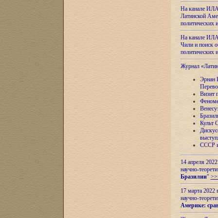
На канале ИЛА
Латинской Амер
политических
На канале ИЛА
Чили и поиск о
политических
Журнал «Лати
Эрнан 
Перево
Визит 
Феноме
Венесу
Бразил
Культ 
Дискус
выступ
СССР и
14 апреля 2022
научно-теорети
Бразилии
"
>>
17 марта 2022 
научно-теорети
Америке: сра