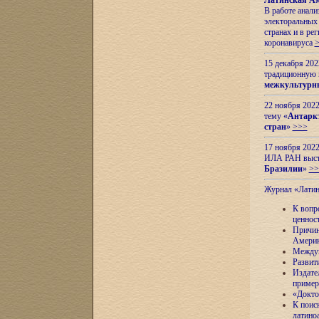
Латинская Ам
В работе анал
электоральных 
странах и в ре
коронавируса
15 декабря 20
традиционную
межкультурны
22 ноября 2022
тему «
Антаркт
стран
»
>>>
17 ноября 2022
ИЛА РАН высту
Бразилии
»
>>
Журнал «Лати
К вопр
ценнос
Причин
Амери
Междун
Развит
Издате
пример
«Докто
К поис
латино