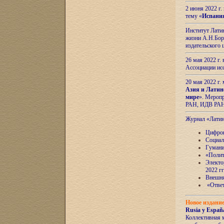
2 июня 2022 г
тему «
Испани
Институт Латин
жизни А.Н.Боро
издательского
26 мая 2022 г
Ассоциации ис
20 мая 2022 г.
Азия и Латин
мире
». Мероп
РАН, ИДВ РА
Журнал «Лати
Цифров
Социал
Гумани
«Полит
Электо
2022 гг
Внешняя
«Ответ
Новое издани
Rusia y España
Коллективная 