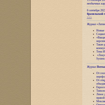
13 сентября 2
необычных кар
6 сентября 20
бразильской г
>>>
Журнал «Лати
Новые 
Социал
«Вакци
перспе
Такие 
коммун
Тема И
«Локус
System 
Журнал
Iberoa
От гео
перефо
От отк
объеди
Евросо
Типоло
Левое д
правой
Мексик
Отноше