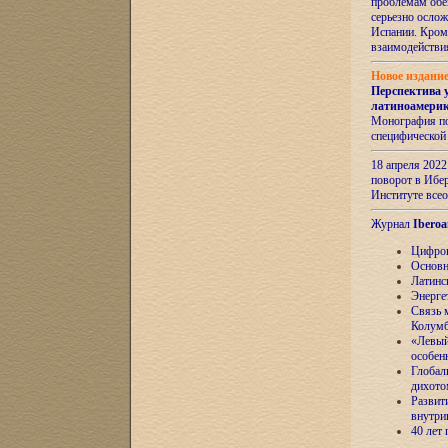
проблемам обе
серьезно ослож
Испании. Кром
взаимодейств
Новое издани
Перспектива 
латиноамери
Монография по
специфической
18 апреля 202
поворот в Ибер
Институте все
Журнал
Iberoa
Цифров
Основн
Латинс
Энерге
Связь 
Колум
«Левый
особен
Глобал
дихото
Развит
внутри
40 лет