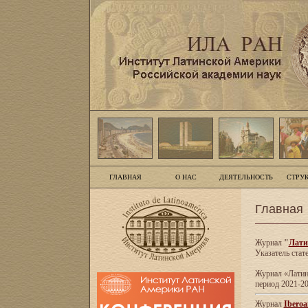
ГЛАВНАЯ
О НАС
ДЕЯТЕЛЬНОСТЬ
СТРУ
Главная
Журнал
"
Лати
Указатель стат
Журнал «Латинс
период 2021-20
Журнал
Iberoa