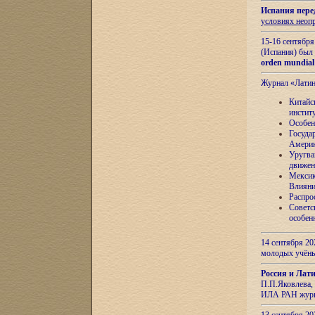
Испания пере
условиях неоп
15-16 сентябр
(Испания) был
orden mundial
Журнал «Лати
Китайс
инстит
Особен
Госуда
Амери
Уругва
движен
Мексик
Влияни
Распро
Советс
особен
14 сентября 20
молодых учён
Россия и Лат
П.П.Яковлева, 
ИЛА РАН журн