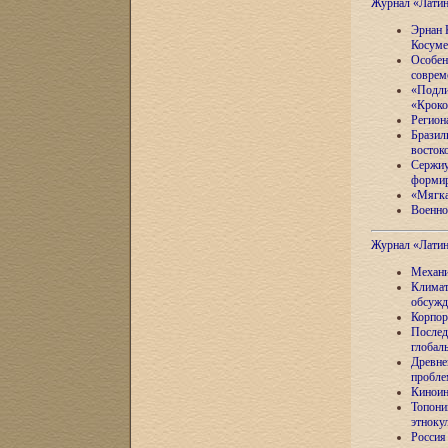
Журнал «Лати
Эрнан 
Косуме
Особен
соврем
«Подли
«Кроко
Регион
Бразил
восток
Сержиу
формир
«Мягка
Военно
Журнал «Лати
Механи
Климат
обсужд
Корпор
Послед
глобал
Древне
пробле
Киноин
Топони
этноку
Россия