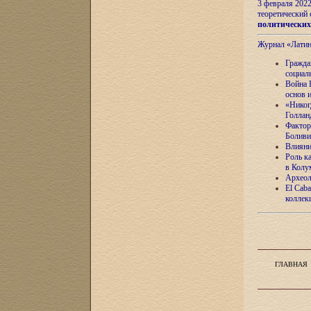
3 февраля 202
теоретический 
политически
Журнал «Лати
Гражда
социал
Война 
основ 
«Никог
Голлан
Фактор
Боливи
Влияни
Роль к
в Колу
Археол
El Caba
коллек
ГЛАВНАЯ