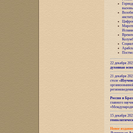
Горнод
вызов
Возобн
инстит
Цифров
Миротв
Испани
Времен
Колумб
Социал
Арабск
Постмо
22 декабря 20
духовная осн
21 декабря 20
столе
«Изучен
организованно
регионоведени
Россия и Бра
главного науч
«Международн
15 декабря 20
геополитическ
Новое издани