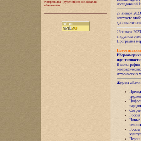
гиперссылка (hyperlink) на old.ilaran.ru
исследований 
обязательна.
27 января 2023
контексте глоб
дипломатическ
26 января 2023
в круглом сто
Программа ме
Новое издани
Ибероамерика
идентичности
В монографии 
географических
исторических 
Журнал «Лати
Президе
трудно
Цифров
паради
Соврем
Россия
Новые 
челове
Россия
культу
Перон: