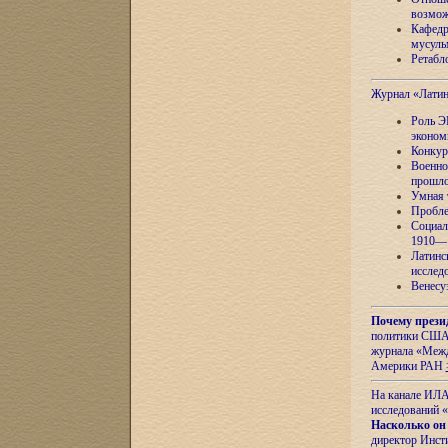
возмож
Кафедр
мусуль
Ретабло
Журнал «Лати
Роль Э
эконом
Конкур
Военно
прошло
Умная 
Пробле
Социал
1910—1
Латинс
исслед
Венесу
Почему прези
политики США 
журнала «Межд
Америки РАН
На канале ИЛА
исследований «
Насколько он
директор Инст