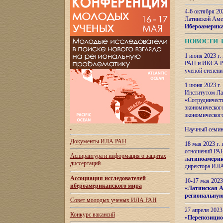
4-6 октября 20
Латинской Аме
Ибероамерика
НОВОСТИ 
1 июня 2023 г.
РАН и ИКСА РА
ученой степени
1 июня 2023 г
Институтом Ла
«Сотрудничеств
экономическог
экономическог
Научный семин
Документы ИЛА РАН
18 мая 2023 г
отношений РАН
Аспирантура и
информация о защитах
латиноамерик
диссертаций
директора ИЛА
Ассоциация исследователей
16-17 мая 202
ибероамериканского мира
«
Латинская Ам
региональную
Совет молодых ученых ИЛА РАН
27 апреля 2023
Конкурс вакансий
«
Перепозицио