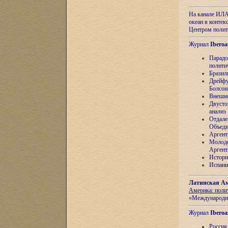
На канале ИЛА
океан в контек
Центром полит
Журнал
Iberoa
Парадо
полити
Бразил
Дрейфу
Болсон
Внешня
Двусто
анализ
Отдале
Объеди
Аргент
Молоде
Аргент
Истори
Испани
Латинская Ам
Америка: поли
«Международн
Журнал
Iberoa
Россия