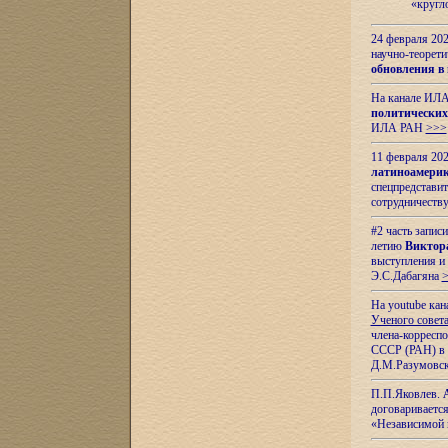
«кругл
24 февраля 202
научно-теорети
обновления в
На канале ИЛА
политических
ИЛА РАН
>>>
11 февраля 202
латиноамерик
спецпредстави
сотрудничест
#2 часть запис
летию
Виктор
выступления и
Э.С.Дабагяна
На youtube ка
Ученого совета
члена-корресп
СССР (РАН) в 1
Д.М.Разумовск
П.П.Яковлев.
договариваетс
«Независимой 