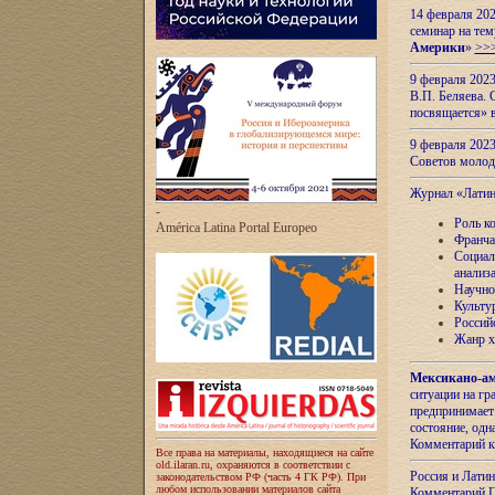
14 февраля 202
семинар на тем
Америки
»
>>
9 февраля 202
В.П. Беляева. 
посвящается» 
9 февраля 2023
Советов моло
Журнал «Лати
-
Роль к
América Latina Portal Europeo
Франча
Социал
анализ
Научно
Культу
Россий
Жанр х
Мексикано-ам
ситуации на г
предпринимает
состояние, одн
Комментарий к
Все права на материалы, находящиеся на сайте
old.ilaran.ru, охраняются в соответствии с
Россия и Лати
законодательством РФ (часть 4 ГК РФ). При
любом использовании материалов сайта
Комментарий П.