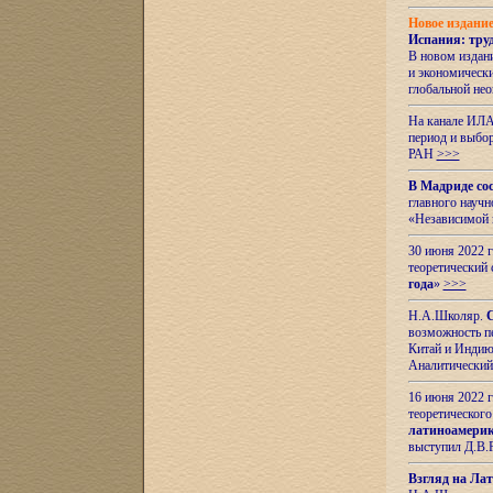
Новое издани
Испания: тру
В новом издан
и экономическ
глобальной не
На канале ИЛА
период и выбо
РАН
>>>
В Мадриде со
главного науч
«Независимой 
30 июня 2022 
теоретический 
года
»
>>>
Н.А.Школяр.
С
возможность пе
Китай и Индию,
Аналитический
16 июня 2022 г
теоретического
латиноамерик
выступил Д.В.
Взгляд на Ла