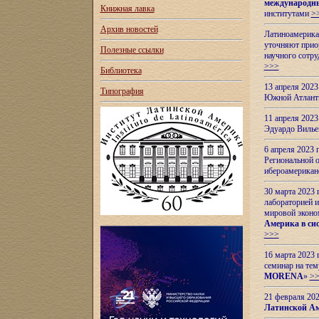
международн
Книжная лавка
институтами
>
Архив новостей
Латиноамерикан
уточняют приор
Полезные ссылки
научного сотр
>>>
Библиотека
13 апреля 202
Типография
Южной Атлант
11 апреля 202
Эдуардо Вилье
6 апреля 2023
Региональной 
ибероамерика
30 марта 2023
лабораторией и
мировой эконо
Америка в сис
>>>
16 марта 2023 
семинар на тем
MORENA
»
>
21 февраля 20
Латинской Ам