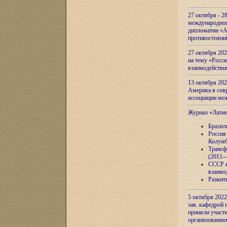
27 октября - 2
международног
дипломатии «А
противостояни
27 октября 20
на тему «Росси
взаимодействи
13 октября 202
Америка в сов
ассоциации ме
Журнал «Лати
Бразил
Россия
Колумб
Трансф
(2011—
СССР и
взаимо
Развит
5 октября 2022
зав. кафедрой
приняли участи
организованно