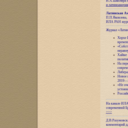
Н.А.Школяра н
и латиноамери
Латинская Ам
П.П.Яковлева, 
ИЛА РАН журн
Журнал «Лати
Хорхе 
времен
«Собст
неравн
Хайме 
полити
На пер
соврем
Либера
Новое 
2019—
«Не оч
устояв
Россий
На канале ИЛА
современной Б
>>>
Д.В.Разумовск
комментарий 