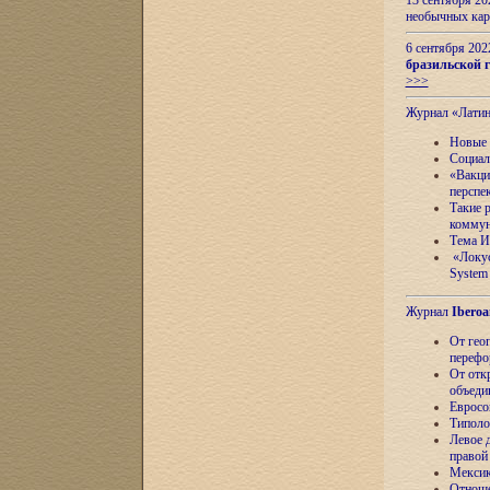
13 сентября 2
необычных кар
6 сентября 20
бразильской г
>>>
Журнал «Лати
Новые 
Социал
«Вакци
перспе
Такие 
коммун
Тема И
«Локус
System 
Журнал
Iberoa
От гео
перефо
От отк
объеди
Евросо
Типоло
Левое д
правой
Мексик
Отноше