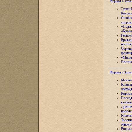
Журнал «Лати
Эрнан 
Косуме
Особен
соврем
«Подли
«Кроко
Регион
Бразил
восток
Сержиу
формир
«Мягка
Военно
Журнал «Лати
Механи
Климат
обсужд
Корпор
Послед
глобал
Древне
пробле
Киноин
Топони
этноку
Россия