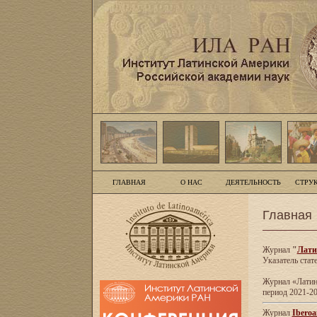
ГЛАВНАЯ
О НАС
ДЕЯТЕЛЬНОСТЬ
СТРУ
Главная
Журнал
"
Лати
Указатель стат
Журнал «Латинс
период 2021-20
Журнал
Iberoa