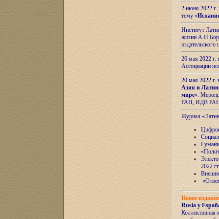
2 июня 2022 г
тему «
Испани
Институт Латин
жизни А.Н.Боро
издательского
26 мая 2022 г
Ассоциации ис
20 мая 2022 г.
Азия и Латин
мире
». Мероп
РАН, ИДВ РА
Журнал «Лати
Цифров
Социал
Гумани
«Полит
Электо
2022 гг
Внешняя
«Ответ
Новое издани
Rusia y España
Коллективная 