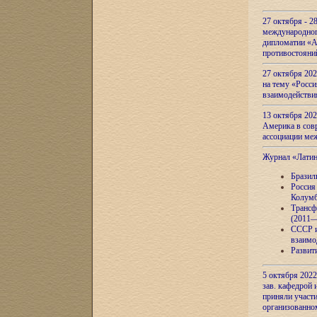
27 октября - 2
международног
дипломатии «А
противостояни
27 октября 20
на тему «Росси
взаимодействи
13 октября 202
Америка в сов
ассоциации ме
Журнал «Лати
Бразил
Россия
Колумб
Трансф
(2011—
СССР и
взаимо
Развит
5 октября 2022
зав. кафедрой
приняли участи
организованно