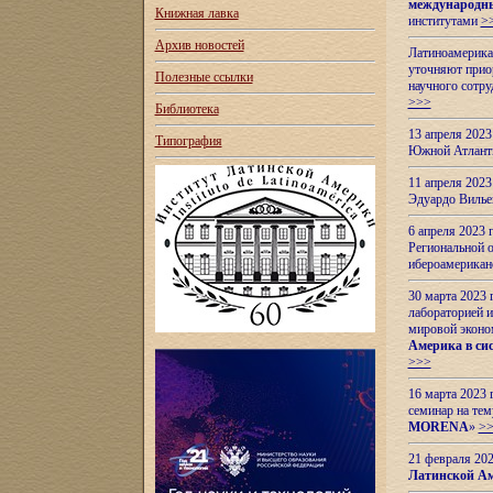
международн
Книжная лавка
институтами
>
Архив новостей
Латиноамерикан
уточняют приор
Полезные ссылки
научного сотр
>>>
Библиотека
13 апреля 202
Типография
Южной Атлант
11 апреля 202
Эдуардо Вилье
6 апреля 2023
Региональной 
ибероамерика
30 марта 2023
лабораторией и
мировой эконо
Америка в сис
>>>
16 марта 2023 
семинар на тем
MORENA
»
>
21 февраля 20
Латинской Ам