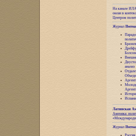
На канале ИЛА
океан в контек
Центром полит
Журнал
Iberoa
Парадо
полити
Бразил
Дрейфу
Болсон
Внешня
Двусто
анализ
Отдале
Объеди
Аргент
Молоде
Аргент
Истори
Испани
Латинская Ам
Америка: поли
«Международн
Журнал
Iberoa
Россия