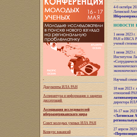
4-6 октября 20
Латинской Аме
Ибероамерика
НОВОСТИ 
1 июня 2023 г.
РАН и ИКСА РА
ученой степени
1 июня 2023 г
Институтом Ла
«Сотрудничеств
экономическог
экономическог
Научный семин
Документы ИЛА РАН
18 мая 2023 г
отношений РАН
Аспирантура и
информация о защитах
латиноамерик
диссертаций
директора ИЛА
Ассоциация исследователей
16-17 мая 202
ибероамериканского мира
«
Латинская Ам
региональную
Совет молодых ученых ИЛА РАН
27 апреля 2023
Конкурс вакансий
«
Перепозицио