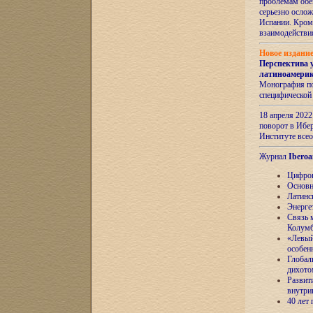
проблемам обе
серьезно ослож
Испании. Кром
взаимодейств
Новое издани
Перспектива 
латиноамери
Монография по
специфической
18 апреля 202
поворот в Ибер
Институте все
Журнал
Iberoa
Цифров
Основн
Латинс
Энерге
Связь 
Колум
«Левый
особен
Глобал
дихото
Развит
внутри
40 лет