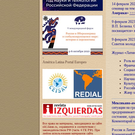
14 февраля 202
семинар на тем
Америки
»
>>
9 февраля 202
В.П. Беляева. 
посвящается» 
9 февраля 2023
Советов моло
Журнал «Лати
-
Роль к
América Latina Portal Europeo
Франча
Социал
анализ
Научно
Культу
Россий
Жанр х
Мексикано-ам
ситуации на г
предпринимает
состояние, одн
Комментарий к
Все права на материалы, находящиеся на сайте
old.ilaran.ru, охраняются в соответствии с
Россия и Лати
законодательством РФ (часть 4 ГК РФ). При
любом использовании материалов сайта
Комментарий П.