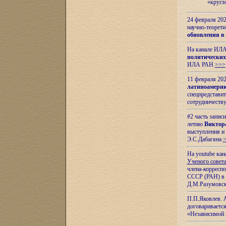
«кругл
24 февраля 202
научно-теорети
обновления в
На канале ИЛА
политических
ИЛА РАН
>>>
11 февраля 202
латиноамерик
спецпредстави
сотрудничест
#2 часть запис
летию
Виктор
выступления и
Э.С.Дабагяна
На youtube ка
Ученого совета
члена-корресп
СССР (РАН) в 1
Д.М.Разумовск
П.П.Яковлев.
договариваетс
«Независимой 