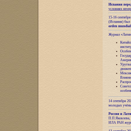
Испания пере
условиях неоп
15-16 сентябр
(Испания) был
orden mundial
Журнал «Лати
Китайс
инстит
Особен
Госуда
Амери
Уругва
движен
Мексик
Влияни
Распро
Советс
особен
14 сентября 20
молодых учён
Россия и Лат
П.П.Яковлева, 
ИЛА РАН журн