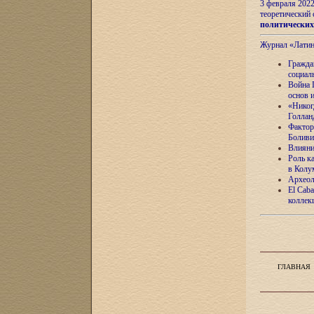
3 февраля 202
теоретический 
политически
Журнал «Лати
Гражда
социал
Война 
основ 
«Никог
Голлан
Фактор
Боливи
Влияни
Роль к
в Колу
Археол
El Caba
коллек
ГЛАВНАЯ