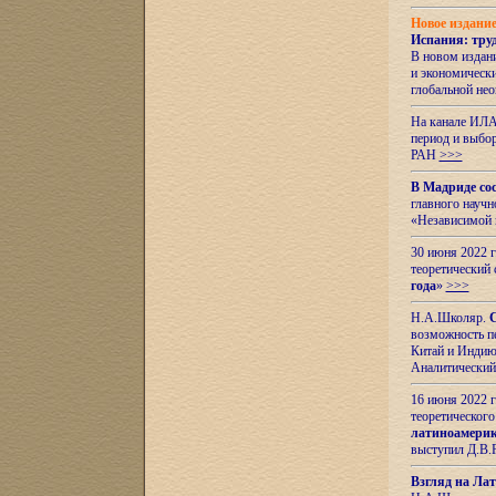
Новое издани
Испания: тру
В новом издан
и экономическ
глобальной не
На канале ИЛА
период и выбо
РАН
>>>
В Мадриде со
главного науч
«Независимой 
30 июня 2022 
теоретический 
года
»
>>>
Н.А.Школяр.
С
возможность пе
Китай и Индию,
Аналитический
16 июня 2022 г
теоретического
латиноамерик
выступил Д.В.
Взгляд на Ла