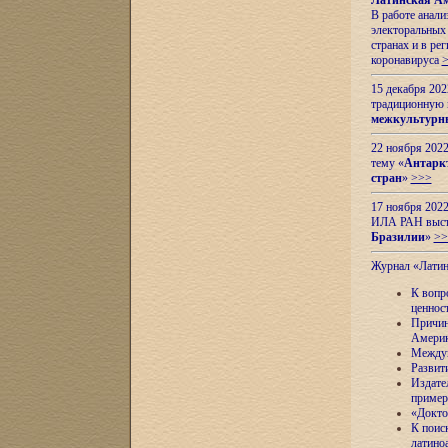
Латинская Ам
В работе анал
электоральных 
странах и в ре
коронавируса
15 декабря 20
традиционную
межкультурны
22 ноября 2022
тему «
Антаркт
стран
»
>>>
17 ноября 2022
ИЛА РАН высту
Бразилии
»
>>
Журнал «Лати
К вопр
ценнос
Причин
Амери
Междун
Развит
Издате
пример
«Докто
К поис
латино