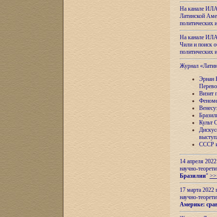
На канале ИЛА
Латинской Амер
политических
На канале ИЛА
Чили и поиск о
политических
Журнал «Лати
Эрнан 
Перево
Визит 
Феноме
Венесу
Бразил
Культ 
Дискус
выступ
СССР и
14 апреля 2022
научно-теорети
Бразилии
"
>>
17 марта 2022 
научно-теорети
Америке: сра