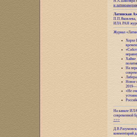
Н.А.Школяра н
и латиноамери
Латинская Ам
П.П.Яковлева, 
ИЛА РАН журн
Журнал «Лати
Хорхе 
времен
«Собст
неравн
Хайме 
полити
На пер
соврем
Либера
Новое 
2019—
«Не оч
устояв
Россий
На канале ИЛА
современной Б
>>>
Д.В.Разумовск
комментарий 