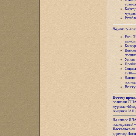
возмож
Кафедр
мусуль
Ретабло
Журнал «Лати
Роль Э
эконом
Конкур
Военно
прошло
Умная 
Пробле
Социал
1910—1
Латинс
исслед
Венесу
Почему прези
политики США 
журнала «Межд
Америки РАН
На канале ИЛА
исследований «
Насколько он
директор Инст