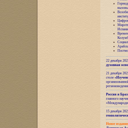
Горнод
вызов
Возобн
инстит
Цифров
Миротв
Испани
Времен
Колумб
Социал
Арабск
Постмо
22 декабря 20
духовная осн
21 декабря 20
столе
«Изучен
организованно
регионоведени
Россия и Бра
главного науч
«Международн
15 декабря 20
геополитическ
Новое издани