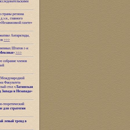
исследовательскими
и страны региона
.э.н., главного
«Независимой газете»
ематике Антарктиды,
вов
>>>
иненных Штатов г-н
Мексики
»
>>>
е собрание членов
лей
 с Международной
ма Факультета
лый стол «
Латинская
 Запада и Незапада
»
но-теоретический
е для стратегии
й левый тренд в