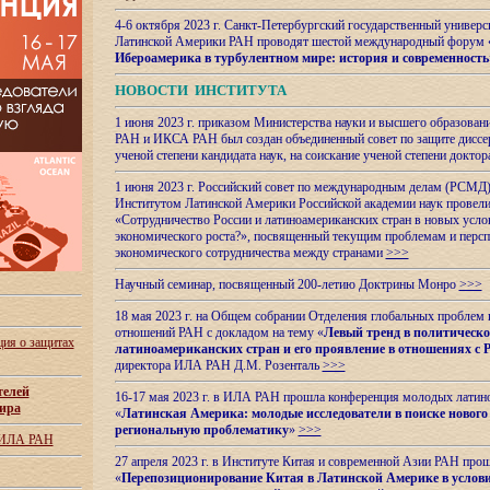
4-6 октября 2023 г. Санкт-Петербургский государственный универс
Латинской Америки РАН проводят шестой международный форум 
Ибероамерика в турбулентном мире: история и современность
НОВОСТИ ИНСТИТУТА
1 июня 2023 г. приказом Министерства науки и высшего образован
РАН и ИКСА РАН был создан объединенный совет по защите диссер
ученой степени кандидата наук, на соискание ученой степени доктор
1 июня 2023 г. Российский совет по международным делам (РСМД)
Институтом Латинской Америки Российской академии наук провели
«Сотрудничество России и латиноамериканских стран в новых услов
экономического роста?», посвященный текущим проблемам и персп
экономического сотрудничества между странами
>>>
Научный семинар, посвященный 200-летию Доктрины Монро
>>>
18 мая 2023 г. на Общем собрании Отделения глобальных проблем
отношений РАН с докладом на тему «
Левый тренд в политическ
ия о защитах
латиноамериканских стран и его проявление в отношениях с 
директора ИЛА РАН Д.М. Розенталь
>>>
телей
16-17 мая 2023 г. в ИЛА РАН прошла конференция молодых латин
ира
«
Латинская Америка: молодые исследователи в поиске нового 
региональную проблематику
»
>>>
 ИЛА РАН
27 апреля 2023 г. в Институте Китая и современной Азии РАН про
«
Перепозиционирование Китая в Латинской
Америке в услови