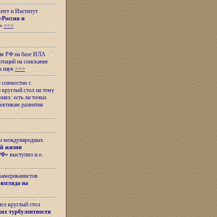
итет и Институт
«
Россия и
»
>>>
ия РФ на базе ИЛА
таций на соискание
а наук
>>>
 совместно с
 круглый стол на тему
иях: есть ли точки
ективам развития
 и международных
ой жизни
РФ
» выступил и.о.
оамериканистов
взгляда на
шел круглый стол
ях турбулентности