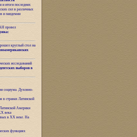
ентности
 и итоги последних
ских сил в различных
ов и пандемии
РАН провел
рика:
рошел круглый стол на
иноамериканских
ических исследований
дентских выборов в
ни социума. Духовно-
м в странах Латинской
 Латинской Америки
XX века
евых в XX веке. На
ческих функциях