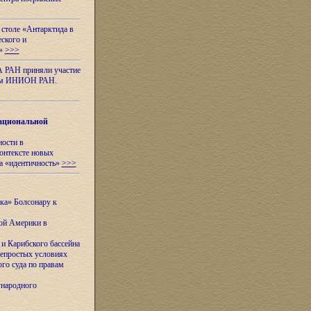
 столе «Антарктида в
еского и
я»
>>>
А РАН приняли участие
нном ИНИОН РАН.
ациональной
ности в
контексте новых
а «идентичность»
>>>
ска» Болсонару к
кой Америки в
и Карибского бассейна
непростых условиях
го суда по правам
ународного