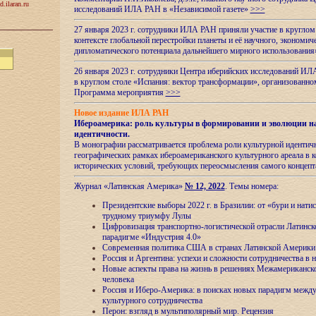
d.ilaran.ru
исследований ИЛА РАН в «Независимой газете»
>>>
27 января 2023 г. сотрудники ИЛА РАН приняли участие в круглом
контексте глобальной перестройки планеты и её научного, экономич
дипломатического потенциала дальнейшего мирного использовани
26 января 2023 г. сотрудники Центра иберийских исследований ИЛ
в круглом столе «Испания: вектор трансформации», организова
Программа мероприятия
>>>
Новое издание ИЛА РАН
Ибероамерика: роль культуры в формировании и эволюции н
идентичности
.
В монографии рассматривается проблема роли культурной идентич
географических рамках ибероамериканского культурного ареала в 
исторических условий, требующих переосмысления самого концепт
Журнал «Латинская Америка»
№ 12, 2022
. Темы номера:
Президентские выборы 2022 г. в Бразилии: от «бури и нати
трудному триумфу Лулы
Цифровизация транспортно-логистической отрасли Латинс
парадигме «Индустрия 4.0»
Современная политика США в странах Латинской Америки 
Россия и Аргентина: успехи и сложности сотрудничества в 
Новые аспекты права на жизнь в решениях Межамериканско
человека
Россия и Иберо-Америка: в поисках новых парадигм межд
культурного сотрудничества
Перон: взгляд в мультиполярный мир. Рецензия