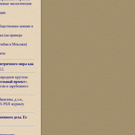
овые экологические
ации
бщественное мнение в
ка (на примере
лумбии и Мексики)
яти
нтричного мира как
>>
ународном круглом
тельный проект
»,
гии и зарубежного
овлева, д.э.н.,
ИЛА РАН журналу
оенного дела. Ее