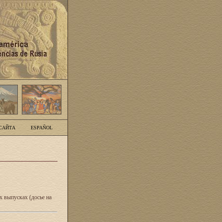
САЙТА
ESPAÑOL
 выпусках (досье на