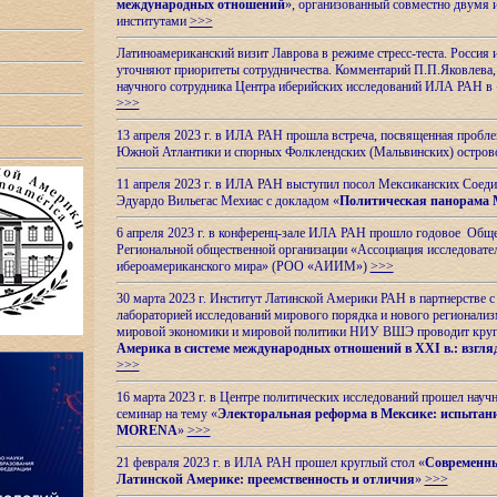
международных отношений
», организованный совместно двумя 
институтами
>>>
Латиноамериканский визит Лаврова в режиме стресс-теста. Россия 
уточняют приоритеты сотрудничества. Комментарий П.П.Яковлева, д
научного сотрудника Центра иберийских исследований ИЛА РАН в 
>>>
13 апреля 2023 г. в ИЛА РАН прошла встреча, посвященная пробл
Южной Атлантики и спорных
Фолклендских (Мальвинских) остро
11 апреля 2023 г. в ИЛА РАН выступил посол Мексиканских Соед
Эдуардо Вильегас Мехиас c докладом «
Политическая панорама 
6 апреля 2023 г. в конференц-зале ИЛА РАН прошло годовое Обще
Региональной общественной организации «Ассоциация исследовате
ибероамериканского мира» (РОО «АИИМ»)
>>>
30 марта 2023 г. Институт Латинской Америки РАН в партнерстве
лабораторией исследований мирового порядка и нового регионализ
мировой экономики и мировой политики НИУ ВШЭ проводит круг
Америка в системе международных отношений в XXI в.: взгляд
>>>
16 марта 2023 г. в Центре политических исследований прошел науч
семинар на тему «
Электоральная реформа в Мексике: испытани
MORENA
»
>>>
21 февраля 2023 г. в ИЛА РАН прошел круглый стол «
Современны
Латинской Америке: преемственность и отличия
»
>>>