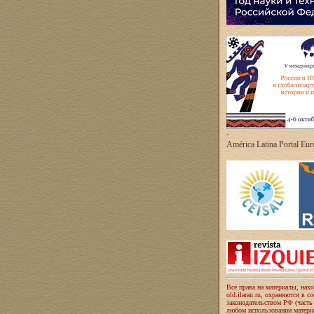
-
América Latina Portal Eu
Все права на материалы, нах
old.ilaran.ru, охраняются в с
законодательством РФ (часть
любом использовании материа