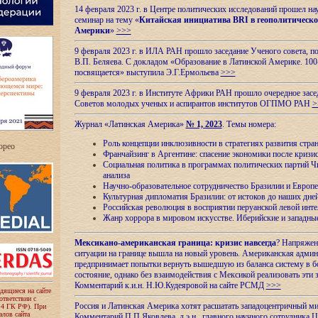
14 февраля 2023 г. в Центре политических исследований прошел на
семинар на тему «
Китайская инициатива BRI в геополитическо
Америки
»
>>>
9 февраля 2023 г. в ИЛА РАН прошло заседание Ученого совета, п
В.П. Беляева. С докладом «Образование в Латинской Америке. 100
посвящается» выступила Э.Г.Ермольева
>>>
9 февраля 2023 г. в Институте Африки РАН прошло очередное засе
Советов молодых ученых и аспирантов институтов ОГПМО РАН
>
Журнал «Латинская Америка»
№ 1, 2023
. Темы номера:
Роль концепции инклюзивности в стратегиях развития стр
ropeo
Франчайзинг в Аргентине: спасение экономики после кризи
Социальная политика в программах политических партий Чи
анализа
Научно-образовательное сотрудничество Бразилии и Европе
Культурная дипломатия Бразилии: от истоков до наших дне
Российская революция в восприятии перуанской левой инт
Жанр хоррора в мировом искусстве. Иберийские и западн
Мексикано-американская граница: кризис навсегда
? Напряжен
ситуации на границе вышла на новый уровень. Американская адми
предпринимает попытки вернуть вышедшую из баланса систему в б
состояние, однако без взаимодействия с Мексикой реализовать эти 
Комментарий к.и.н. Н.Ю.Кудеяровой на сайте РСМД
>>>
одящиеся на сайте
оответствии с
Россия и Латинская Америка хотят расшатать западоцентричный м
 4 ГК РФ). При
лов сайта
Комментарий П.П.Яковлева, д.э.н., главного научного сотрудника 