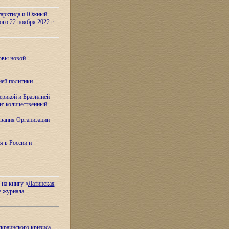
тарктида и Южный
ого 22 ноября 2022 г.
овы новой
ней политики
ерикой и Бразилией
и: количественный
вания Организации
я в России и
 на книгу «
Латинская
е журнала
украинского кризиса