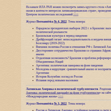
На канале ИЛА РАН можно посмотреть запись круглого стола «Ан
океан в контексте интересов латиноамериканских стран», проведенн
Центром политических исследований
>>>
Журнал
Iberoamérica
№ 4, 2022
. Темы номера:
Парадоксы президентских выборов 2022 г. в Бразилии: выз
политической реальности
Бразильская культура в период пандемии
Дрейфующий гигант: непоследовательность и неудачи внеш
Болсонару (2019-2022)
Внешняя политика России и отношения РФ с Латинской Ам
Двустороннее сотрудничество Бразилии со странами Африк
анализ
Отдаленная возможность? Бразилия и проблема реформиро
Объединенных Наций
Аргентина: политическая панорама на фоне пандемии
Молодежь и коррупция: сравнительный анализ ee восприяти
Аргентине
История Колумбии: взгляд из России
Испания перед новыми вызовами
Латинская Америка в политической турбулентности
. Рецензия
Америка: политический ландшафт на фоне турбулентности
» на сайт
«Международная жизнь»
>>>
Журнал
Iberoamérica
№ 3, 2022
. Темы номера:
Россия и Латинская Америка: устойчивое развитие в свете 