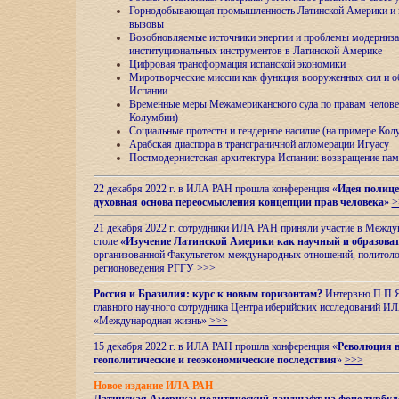
Горнодобывающая промышленность Латинской Америки и н
вызовы
Возобновляемые источники энергии и проблемы модерниз
институциональных инструментов в Латинской Америке
Цифровая трансформация испанской экономики
Миротворческие миссии как функция вооруженных сил и о
Испании
Временные меры Межамериканского суда по правам челове
Колумбии)
Социальные протесты и гендерное насилие (на примере Ко
Арабская диаспора в трансграничной агломерации Игуасу
Постмодернистская архитектура Испании: возвращение пам
22 декабря 2022 г. в ИЛА РАН прошла конференция «
Идея полице
духовная основа переосмысления концепции прав человека
»
>
21 декабря 2022 г. сотрудники ИЛА РАН приняли участие в Межд
столе
«Изучение Латинской Америки как научный и образова
организованной Факультетом международных отношений, политоло
регионоведения
РГГУ
>>>
Россия и Бразилия: курс к новым горизонтам?
Интервью П.П.Як
главного научного сотрудника Центра иберийских исследований 
«Международная жизнь»
>>>
15 декабря 2022 г. в ИЛА РАН прошла конференция «
Революция в
геополитические и геоэкономические последствия
»
>>>
Новое издание ИЛА РАН