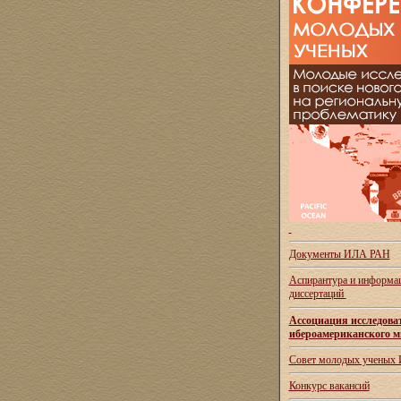
Документы ИЛА РАН
Аспирантура и
информац
диссертаций
Ассоциация исследова
ибероамериканского м
Совет молодых ученых
Конкурс вакансий