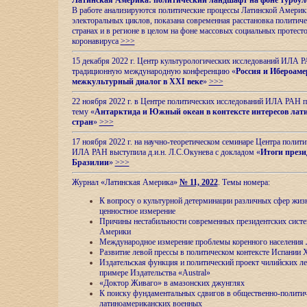
Латинская Америка: политический ландшафт на фоне турбул
В работе анализируются политические процессы Латинской Америки
электоральных циклов, показана современная расстановка политиче
странах и в регионе в целом на фоне массовых социальных протест
коронавируса
>>>
15 декабря 2022 г. Центр культурологических исследований ИЛА 
традиционную международную конференцию «
Россия и Ибероаме
межкультурный диалог в XXI веке
»
>>>
22 ноября 2022 г. в Центре политических исследований ИЛА РАН п
тему «
Антарктида и Южный океан в контексте интересов лат
стран
»
>>>
17 ноября 2022 г. на научно-теоретическом семинаре Центра полит
ИЛА РАН выступила д.и.н. Л.С.Окунева с докладом «
Итоги прези
Бразилии
»
>>>
Журнал «Латинская Америка»
№ 11, 2022
. Темы номера:
К вопросу о культурной детерминации различных сфер жиз
ценностное измерение
Причины нестабильности современных президентских систе
Америки
Международное измерение проблемы коренного населения
Развитие левой прессы в политическом контексте Испании 
Издательская функция и политический проект чилийских л
примере Издательства «Austral»
«Доктор Живаго» в амазонских джунглях
К поиску фундаментальных сдвигов в общественно-полити
латиноамериканских военных