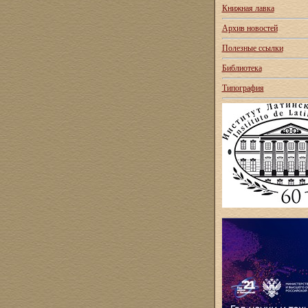
Книжная лавка
Архив новостей
Полезные ссылки
Библиотека
Типография