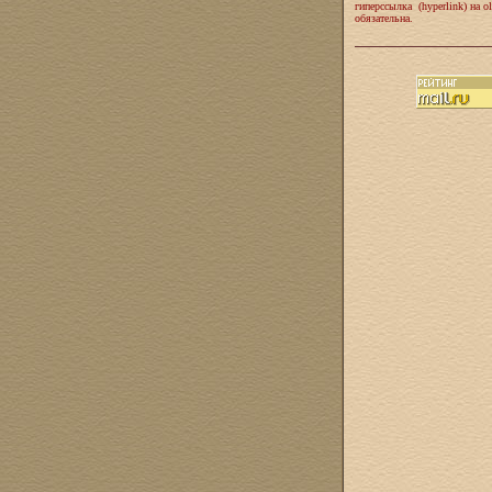
гиперссылка (hyperlink) на ol
обязательна.