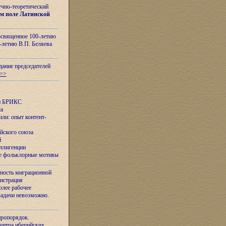
учно-теоретический
м поле Латинской
освященное 100-летию
-летию В.П. Беляева
дание председателей
>>
ан БРИКС
са
ли: опыт контент-
йского союза
й
еллигенции
ые фольклорные мотивы
ность миграционной
нистрация
олее рабочее
задачи невозможно.
иропорядок.
Центра иберийских