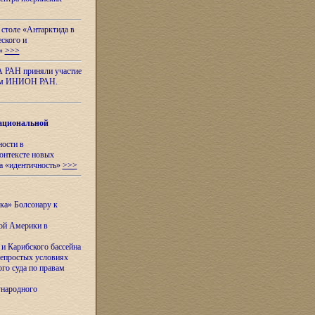
 столе «Антарктида в
еского и
я»
>>>
А РАН приняли участие
нном ИНИОН РАН.
ациональной
ности в
контексте новых
а «идентичность»
>>>
ска» Болсонару к
кой Америки в
и Карибского бассейна
непростых условиях
го суда по правам
ународного