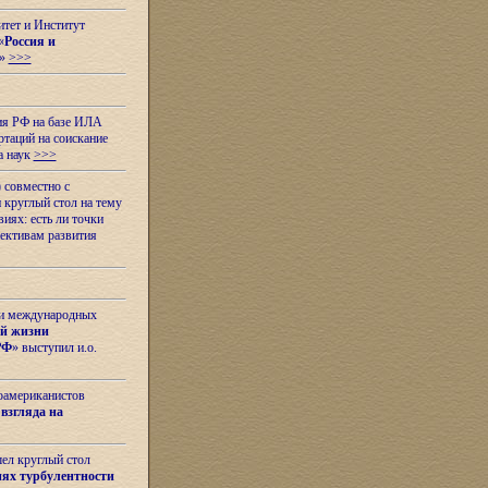
итет и Институт
«
Россия и
»
>>>
ия РФ на базе ИЛА
таций на соискание
а наук
>>>
 совместно с
 круглый стол на тему
иях: есть ли точки
ективам развития
 и международных
ой жизни
РФ
» выступил и.о.
оамериканистов
взгляда на
шел круглый стол
ях турбулентности