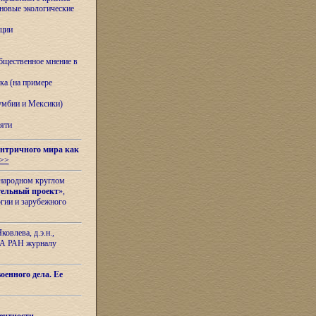
овые экологические
ации
бщественное мнение в
ка (на примере
лумбии и Мексики)
яти
нтричного мира как
>>
ународном круглом
тельный проект
»,
гии и зарубежного
овлева, д.э.н.,
ИЛА РАН журналу
оенного дела. Ее