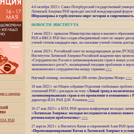
4-6 октября 2023 г. Санкт-Петербургский государственный универс
Латинской Америки РАН проводят шестой международный форум 
Ибероамерика в турбулентном мире: история и современность
НОВОСТИ ИНСТИТУТА
1 июня 2023 г. приказом Министерства науки и высшего образован
РАН и ИКСА РАН был создан объединенный совет по защите диссер
ученой степени кандидата наук, на соискание ученой степени доктор
1 июня 2023 г. Российский совет по международным делам (РСМД)
Институтом Латинской Америки Российской академии наук провели
«Сотрудничество России и латиноамериканских стран в новых услов
экономического роста?», посвященный текущим проблемам и персп
экономического сотрудничества между странами
>>>
Научный семинар, посвященный 200-летию Доктрины Монро
>>>
18 мая 2023 г. на Общем собрании Отделения глобальных проблем
отношений РАН с докладом на тему «
Левый тренд в политическ
ия о защитах
латиноамериканских стран и его проявление в отношениях с 
директора ИЛА РАН Д.М. Розенталь
>>>
телей
16-17 мая 2023 г. в ИЛА РАН прошла конференция молодых латин
ира
«
Латинская Америка: молодые исследователи в поиске нового 
региональную проблематику
»
>>>
 ИЛА РАН
27 апреля 2023 г. в Институте Китая и современной Азии РАН про
«
Перепозиционирование Китая в Латинской
Америке в услови