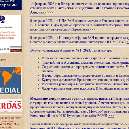
14 февраля 2023 г. в Центре политических исследований прошел на
семинар на тему «
Китайская инициатива BRI в геополитическо
Америки
»
>>>
9 февраля 2023 г. в ИЛА РАН прошло заседание Ученого совета, п
В.П. Беляева. С докладом «Образование в Латинской Америке. 100
посвящается» выступила Э.Г.Ермольева
>>>
9 февраля 2023 г. в Институте Африки РАН прошло очередное засе
Советов молодых ученых и аспирантов институтов ОГПМО РАН
>
Журнал «Латинская Америка»
№ 1, 2023
. Темы номера:
Роль концепции инклюзивности в стратегиях развития стр
ropeo
Франчайзинг в Аргентине: спасение экономики после кризи
Социальная политика в программах политических партий Чи
анализа
Научно-образовательное сотрудничество Бразилии и Европе
Культурная дипломатия Бразилии: от истоков до наших дне
Российская революция в восприятии перуанской левой инт
Жанр хоррора в мировом искусстве. Иберийские и западн
Мексикано-американская граница: кризис навсегда
? Напряжен
ситуации на границе вышла на новый уровень. Американская адми
предпринимает попытки вернуть вышедшую из баланса систему в б
состояние, однако без взаимодействия с Мексикой реализовать эти 
Комментарий к.и.н. Н.Ю.Кудеяровой на сайте РСМД
>>>
одящиеся на сайте
оответствии с
Россия и Латинская Америка хотят расшатать западоцентричный м
 4 ГК РФ). При
лов сайта
Комментарий П.П.Яковлева, д.э.н., главного научного сотрудника 