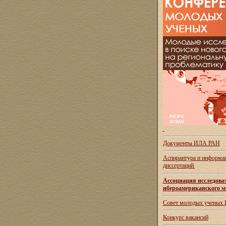
Документы ИЛА РАН
Аспирантура и
информац
диссертаций
Ассоциация исследова
ибероамериканского м
Совет молодых ученых
Конкурс вакансий