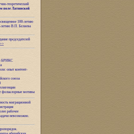
учно-теоретический
м поле Латинской
освященное 100-летию
-летию В.П. Беляева
дание председателей
>>
ан БРИКС
са
ли: опыт контент-
йского союза
й
еллигенции
ые фольклорные мотивы
ность миграционной
нистрация
олее рабочее
задачи невозможно.
иропорядок.
Центра иберийских