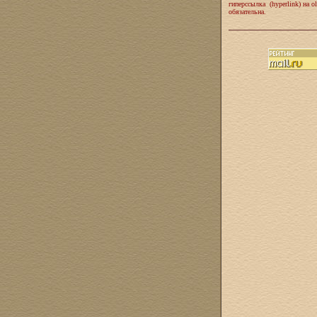
гиперссылка (hyperlink) на ol
обязательна.