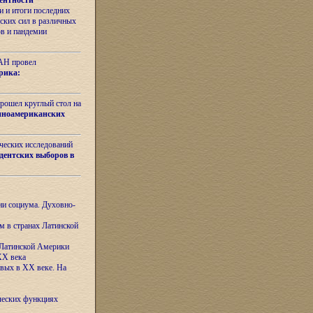
ентности
 и итоги последних
ских сил в различных
ов и пандемии
РАН провел
рика:
рошел круглый стол на
иноамериканских
ических исследований
дентских выборов в
ни социума. Духовно-
м в странах Латинской
 Латинской Америки
XX века
евых в XX веке. На
ческих функциях