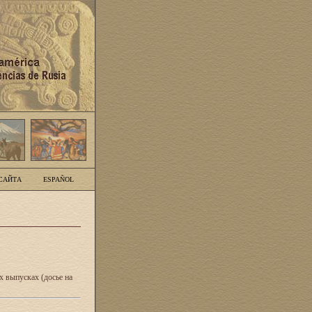
САЙТА
ESPAÑOL
 выпусках (досье на