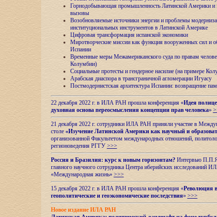
Горнодобывающая промышленность Латинской Америки и н
вызовы
Возобновляемые источники энергии и проблемы модерниз
институциональных инструментов в Латинской Америке
Цифровая трансформация испанской экономики
Миротворческие миссии как функция вооруженных сил и о
Испании
Временные меры Межамериканского суда по правам челове
Колумбии)
Социальные протесты и гендерное насилие (на примере Ко
Арабская диаспора в трансграничной агломерации Игуасу
Постмодернистская архитектура Испании: возвращение пам
22 декабря 2022 г. в ИЛА РАН прошла конференция «
Идея полице
духовная основа переосмысления концепции прав человека
»
>
21 декабря 2022 г. сотрудники ИЛА РАН приняли участие в Межд
столе
«Изучение Латинской Америки как научный и образова
организованной Факультетом международных отношений, политоло
регионоведения
РГГУ
>>>
Россия и Бразилия: курс к новым горизонтам?
Интервью П.П.Як
главного научного сотрудника Центра иберийских исследований 
«Международная жизнь»
>>>
15 декабря 2022 г. в ИЛА РАН прошла конференция «
Революция в
геополитические и геоэкономические последствия
»
>>>
Новое издание ИЛА РАН