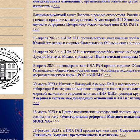
международных отношений
», организованный совместно двумя 
институтами
>>>
Латиноамериканский визит Лаврова в режиме стресс-теста. Россия 
уточняют приоритеты сотрудничества. Комментарий П.П.Яковлева, д
научного сотрудника Центра иберийских исследований ИЛА РАН в 
>>>
13 апреля 2023 г. в ИЛА РАН прошла встреча, посвященная пробл
Южной Атлантики и спорных
Фолклендских (Мальвинских) остро
11 апреля 2023 г. в ИЛА РАН выступил посол Мексиканских Соед
Эдуардо Вильегас Мехиас c докладом «
Политическая панорама 
6 апреля 2023 г. в конференц-зале ИЛА РАН прошло годовое Обще
Региональной общественной организации «Ассоциация исследовате
ибероамериканского мира» (РОО «АИИМ»)
>>>
30 марта 2023 г. Институт Латинской Америки РАН в партнерстве
лабораторией исследований мирового порядка и нового регионализ
мировой экономики и мировой политики НИУ ВШЭ проводит круг
Америка в системе международных отношений в XXI в.: взгляд
>>>
16 марта 2023 г. в Центре политических исследований прошел науч
семинар на тему «
Электоральная реформа в Мексике: испытани
MORENA
»
>>>
21 февраля 2023 г. в ИЛА РАН прошел круглый стол «
Современны
Латинской Америке: преемственность и отличия
»
>>>