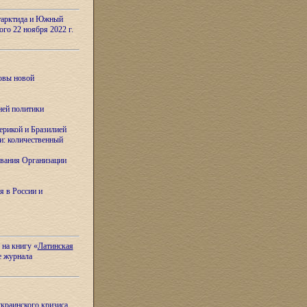
тарктида и Южный
ого 22 ноября 2022 г.
овы новой
ней политики
ерикой и Бразилией
и: количественный
вания Организации
я в России и
 на книгу «
Латинская
е журнала
украинского кризиса