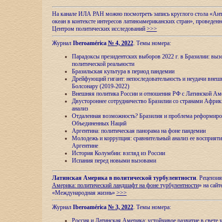
На канале ИЛА РАН можно посмотреть запись круглого стола «Ан
океан в контексте интересов латиноамериканских стран», проведенн
Центром политических исследований
>>>
Журнал
Iberoamérica
№ 4, 2022
. Темы номера:
Парадоксы президентских выборов 2022 г. в Бразилии: выз
политической реальности
Бразильская культура в период пандемии
Дрейфующий гигант: непоследовательность и неудачи внеш
Болсонару (2019-2022)
Внешняя политика России и отношения РФ с Латинской Ам
Двустороннее сотрудничество Бразилии со странами Африк
анализ
Отдаленная возможность? Бразилия и проблема реформиро
Объединенных Наций
Аргентина: политическая панорама на фоне пандемии
Молодежь и коррупция: сравнительный анализ ee восприяти
Аргентине
История Колумбии: взгляд из России
Испания перед новыми вызовами
Латинская Америка в политической турбулентности
. Рецензия
Америка: политический ландшафт на фоне турбулентности
» на сайт
«Международная жизнь»
>>>
Журнал
Iberoamérica
№ 3, 2022
. Темы номера:
Россия и Латинская Америка: устойчивое развитие в свете 