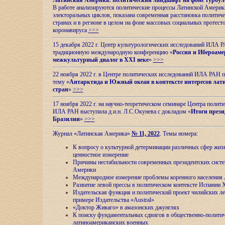
Латинская Америка: политический ландшафт на фоне турбул
В работе анализируются политические процессы Латинской Америки
электоральных циклов, показана современная расстановка политиче
странах и в регионе в целом на фоне массовых социальных протест
коронавируса
>>>
15 декабря 2022 г. Центр культурологических исследований ИЛА 
традиционную международную конференцию «
Россия и Ибероаме
межкультурный диалог в XXI веке
»
>>>
22 ноября 2022 г. в Центре политических исследований ИЛА РАН п
тему «
Антарктида и Южный океан в контексте интересов лат
стран
»
>>>
17 ноября 2022 г. на научно-теоретическом семинаре Центра полит
ИЛА РАН выступила д.и.н. Л.С.Окунева с докладом «
Итоги прези
Бразилии
»
>>>
Журнал «Латинская Америка»
№ 11, 2022
. Темы номера:
К вопросу о культурной детерминации различных сфер жиз
ценностное измерение
Причины нестабильности современных президентских систе
Америки
Международное измерение проблемы коренного населения
Развитие левой прессы в политическом контексте Испании 
Издательская функция и политический проект чилийских л
примере Издательства «Austral»
«Доктор Живаго» в амазонских джунглях
К поиску фундаментальных сдвигов в общественно-полити
латиноамериканских военных