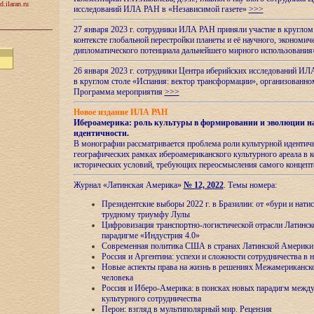
d.ilaran.ru
исследований ИЛА РАН в «Независимой газете»
>>>
27 января 2023 г. сотрудники ИЛА РАН приняли участие в круглом
контексте глобальной перестройки планеты и её научного, экономич
дипломатического потенциала дальнейшего мирного использовани
26 января 2023 г. сотрудники Центра иберийских исследований ИЛ
в круглом столе «Испания: вектор трансформации», организова
Программа мероприятия
>>>
Новое издание ИЛА РАН
Ибероамерика: роль культуры в формировании и эволюции н
идентичности
.
В монографии рассматривается проблема роли культурной идентич
географических рамках ибероамериканского культурного ареала в 
исторических условий, требующих переосмысления самого концепт
Журнал «Латинская Америка»
№ 12, 2022
. Темы номера:
Президентские выборы 2022 г. в Бразилии: от «бури и нати
трудному триумфу Лулы
Цифровизация транспортно-логистической отрасли Латинс
парадигме «Индустрия 4.0»
Современная политика США в странах Латинской Америки 
Россия и Аргентина: успехи и сложности сотрудничества в 
Новые аспекты права на жизнь в решениях Межамериканско
человека
Россия и Иберо-Америка: в поисках новых парадигм межд
культурного сотрудничества
Перон: взгляд в мультиполярный мир. Рецензия