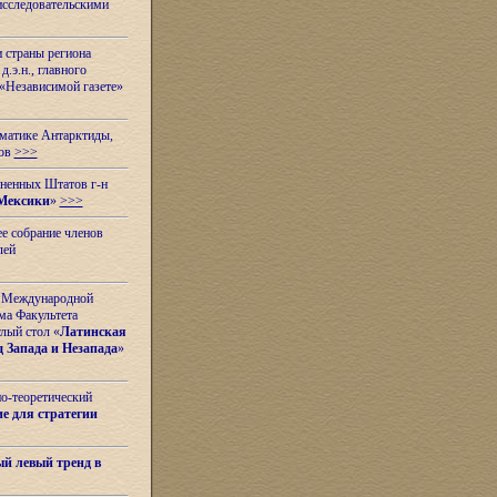
исследовательскими
и страны региона
.э.н., главного
«Независимой газете»
ематике Антарктиды,
вов
>>>
иненных Штатов г-н
Мексики
»
>>>
е собрание членов
лей
 с Международной
ма Факультета
лый стол «
Латинская
 Запада и Незапада
»
но-теоретический
е для стратегии
й левый тренд в