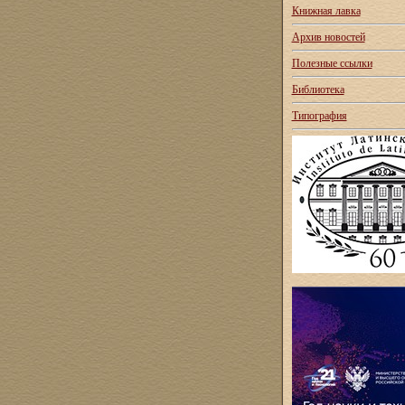
Книжная лавка
Архив новостей
Полезные ссылки
Библиотека
Типография