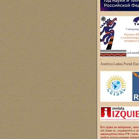
-
América Latina Portal Eu
Все права на материалы, нах
old.ilaran.ru, охраняются в с
законодательством РФ (часть
любом использовании материа