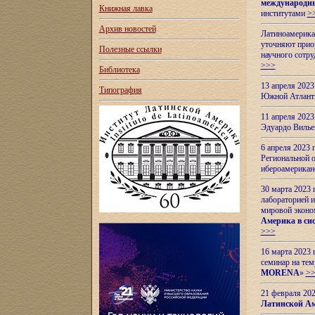
международн
Книжная лавка
институтами
>
Архив новостей
Латиноамерикан
уточняют приор
Полезные ссылки
научного сотр
>>>
Библиотека
13 апреля 202
Типография
Южной Атлант
11 апреля 202
Эдуардо Вилье
6 апреля 2023
Региональной 
ибероамерика
30 марта 2023
лабораторией и
мировой эконо
Америка в сис
>>>
16 марта 2023 
семинар на тем
MORENA
»
>
21 февраля 20
Латинской Ам