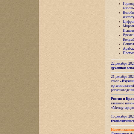
Горнод
вызов
Возобн
инстит
Цифров
Миротв
Испани
Времен
Колумб
Социал
Арабск
Постмо
22 декабря 20
духовная осн
21 декабря 20
столе
«Изучен
организованно
регионоведени
Россия и Бра
главного науч
«Международн
15 декабря 20
геополитическ
Новое издани