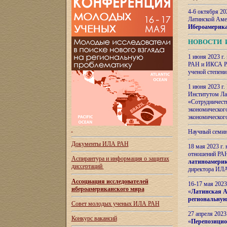
4-6 октября 20
Латинской Аме
Ибероамерика
НОВОСТИ 
1 июня 2023 г.
РАН и ИКСА РА
ученой степени
1 июня 2023 г
Институтом Ла
«Сотрудничеств
экономическог
экономическог
Научный семин
Документы ИЛА РАН
18 мая 2023 г
отношений РАН
Аспирантура и
информация о защитах
латиноамерик
диссертаций
директора ИЛА
Ассоциация исследователей
16-17 мая 202
ибероамериканского мира
«
Латинская Ам
региональную
Совет молодых ученых ИЛА РАН
27 апреля 2023
Конкурс вакансий
«
Перепозицио