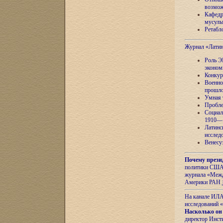
возмож
Кафедр
мусуль
Ретабло
Журнал «Лати
Роль Э
эконом
Конкур
Военно
прошло
Умная 
Пробле
Социал
1910—1
Латинс
исслед
Венесу
Почему прези
политики США 
журнала «Межд
Америки РАН
На канале ИЛА
исследований «
Насколько он
директор Инст