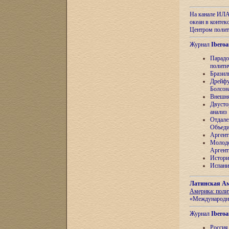
На канале ИЛА
океан в контек
Центром полит
Журнал
Iberoa
Парадо
полити
Бразил
Дрейфу
Болсон
Внешня
Двусто
анализ
Отдале
Объеди
Аргент
Молоде
Аргент
Истори
Испани
Латинская Ам
Америка: поли
«Международн
Журнал
Iberoa
Россия