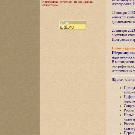
гиперссылка (hyperlink) на old.ilaran.ru
исследований 
обязательна.
27 января 2023
контексте глоб
дипломатическ
26 января 2023
в круглом сто
Программа ме
Новое издани
Ибероамерика
идентичности
В монографии 
географических
исторических 
Журнал «Лати
Президе
трудно
Цифров
паради
Соврем
Россия
Новые 
челове
Россия
культу
Перон: