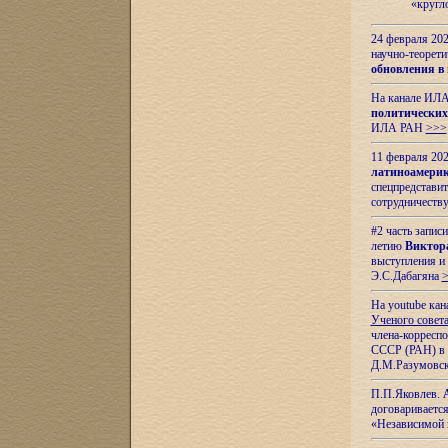
«кругл
24 февраля 202
научно-теорети
обновления в
На канале ИЛА
политических
ИЛА РАН
>>>
11 февраля 202
латиноамерик
спецпредстави
сотрудничест
#2 часть запис
летию
Виктор
выступления и
Э.С.Дабагяна
На youtube ка
Ученого совета
члена-корресп
СССР (РАН) в 1
Д.М.Разумовск
П.П.Яковлев.
договариваетс
«Независимой 