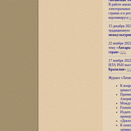
Латинская Ам
В работе анал
электоральных 
странах и в ре
коронавируса
15 декабря 20
традиционную
межкультурны
22 ноября 2022
тему «
Антаркт
стран
»
>>>
17 ноября 2022
ИЛА РАН высту
Бразилии
»
>>
Журнал «Лати
К вопр
ценнос
Причин
Амери
Междун
Развит
Издате
пример
«Докто
К поис
латино