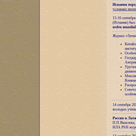
Испания пере
условиях неоп
15-16 сентябр
(Испания) был
orden mundial
Журнал «Лати
Китайс
инстит
Особен
Госуда
Амери
Уругва
движен
Мексик
Влияни
Распро
Советс
особен
14 сентября 20
молодых учён
Россия и Лат
П.П.Яковлева, 
ИЛА РАН журн