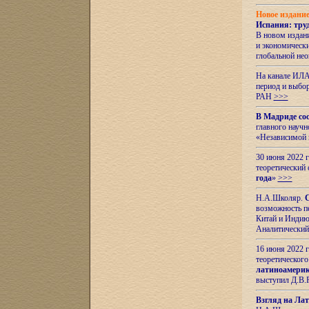
Новое издани
Испания: тру
В новом издан
и экономическ
глобальной не
На канале ИЛА
период и выбо
РАН
>>>
В Мадриде со
главного науч
«Независимой 
30 июня 2022 
теоретический 
года
»
>>>
Н.А.Школяр.
С
возможность пе
Китай и Индию,
Аналитический
16 июня 2022 г
теоретического
латиноамерик
выступил Д.В.
Взгляд на Ла