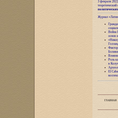
3 февраля 202
теоретический 
политически
Журнал «Лати
Гражда
социал
Война 
основ 
«Никог
Голлан
Фактор
Боливи
Влияни
Роль к
в Колу
Археол
El Caba
коллек
ГЛАВНАЯ