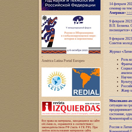
14 февраля 202
семинар на тем
Америки
»
>>
9 февраля 202
В.П. Беляева. 
посвящается» 
9 февраля 2023
Советов моло
Журнал «Лати
-
Роль к
América Latina Portal Europeo
Франча
Социал
анализ
Научно
Культу
Россий
Жанр х
Мексикано-ам
ситуации на г
предпринимает
состояние, одн
Комментарий к
Все права на материалы, находящиеся на сайте
old.ilaran.ru, охраняются в соответствии с
Россия и Лати
законодательством РФ (часть 4 ГК РФ). При
любом использовании материалов сайта
Комментарий П.