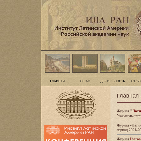
ГЛАВНАЯ
О НАС
ДЕЯТЕЛЬНОСТЬ
СТРУ
Главная
Журнал
"
Лати
Указатель стат
Журнал «Латинс
период 2021-20
Журнал
Iberoa