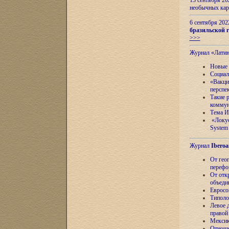
13 сентября 2
необычных кар
6 сентября 20
бразильской г
>>>
Журнал «Лати
Новые 
Социал
«Вакци
перспе
Такие 
коммун
Тема И
«Локус
System 
Журнал
Iberoa
От гео
перефо
От отк
объеди
Евросо
Типоло
Левое д
правой
Мексик
Отноше