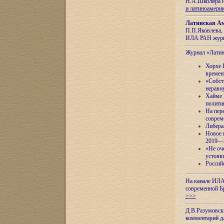
Н.А.Школяра н
и латиноамери
Латинская Ам
П.П.Яковлева, 
ИЛА РАН журн
Журнал «Лати
Хорхе 
времен
«Собст
неравн
Хайме 
полити
На пер
соврем
Либера
Новое 
2019—
«Не оч
устояв
Россий
На канале ИЛА
современной Б
>>>
Д.В.Разумовск
комментарий 