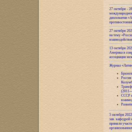
27 октября - 2
международног
дипломатии «А
противостояни
27 октября 20
на тему «Росси
взаимодействи
13 октября 202
Америка в сов
ассоциации ме
Журнал «Лати
Бразил
Россия
Колумб
Трансф
(2011—
СССР и
взаимо
Развит
5 октября 2022
зав. кафедрой
приняли участи
организованно