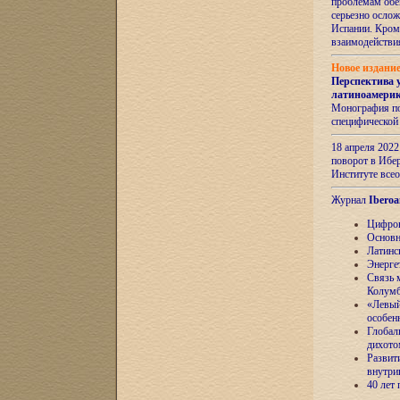
проблемам обе
серьезно ослож
Испании. Кром
взаимодейств
Новое издани
Перспектива 
латиноамери
Монография по
специфической
18 апреля 202
поворот в Ибер
Институте все
Журнал
Iberoa
Цифров
Основн
Латинс
Энерге
Связь 
Колум
«Левый
особен
Глобал
дихото
Развит
внутри
40 лет