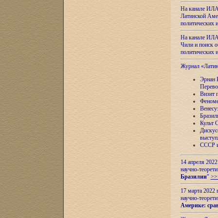
На канале ИЛА
Латинской Амер
политических
На канале ИЛА
Чили и поиск о
политических
Журнал «Лати
Эрнан 
Перево
Визит 
Феноме
Венесу
Бразил
Культ 
Дискус
выступ
СССР и
14 апреля 2022
научно-теорети
Бразилии
"
>>
17 марта 2022 
научно-теорети
Америке: сра