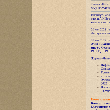
2 июня 2022 г
тему «
Испани
Институт Латин
жизни А.Н.Боро
издательского
26 мая 2022 г
Ассоциации ис
20 мая 2022 г.
Азия и Латин
мире
». Мероп
РАН, ИДВ РА
Журнал «Лати
Цифров
Социал
Гумани
«Полит
Электо
2022 гг
Внешняя
«Ответ
Новое издани
Rusia y España
Коллективная 