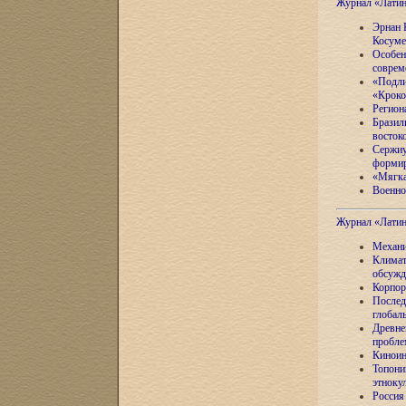
Журнал «Лати
Эрнан 
Косуме
Особен
соврем
«Подли
«Кроко
Регион
Бразил
восток
Сержиу
формир
«Мягка
Военно
Журнал «Лати
Механи
Климат
обсужд
Корпор
Послед
глобал
Древне
пробле
Киноин
Топони
этноку
Россия