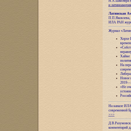
Н.А.Школяра н
и латиноамери
Латинская Ам
П.П.Яковлева, 
ИЛА РАН журн
Журнал «Лати
Хорхе 
времен
«Собст
неравн
Хайме 
полити
На пер
соврем
Либера
Новое 
2019—
«Не оч
устояв
Россий
На канале ИЛА
современной Б
>>>
Д.В.Разумовск
комментарий 