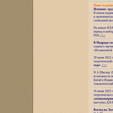
Новое издани
Испания: тру
В новом издан
и экономическ
глобальной не
На канале ИЛА
период и выбо
РАН
>>>
В Мадриде со
главного науч
«Независимой 
30 июня 2022 
теоретический 
года
»
>>>
Н.А.Школяр.
С
возможность пе
Китай и Индию,
Аналитический
16 июня 2022 г
теоретического
латиноамерик
выступил Д.В.
Взгляд на Ла