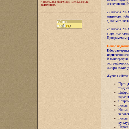
гиперссылка (hyperlink) на old.ilaran.ru
исследований 
обязательна.
27 января 2023
контексте глоб
дипломатическ
26 января 2023
в круглом сто
Программа ме
Новое издани
Ибероамерика
идентичности
В монографии 
географических
исторических 
Журнал «Лати
Президе
трудно
Цифров
паради
Соврем
Россия
Новые 
челове
Россия
культу
Перон: