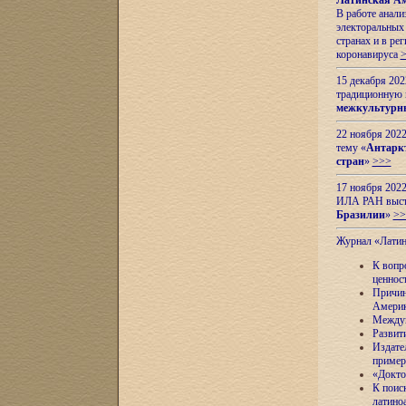
Латинская Ам
В работе анал
электоральных 
странах и в ре
коронавируса
15 декабря 20
традиционную
межкультурны
22 ноября 2022
тему «
Антаркт
стран
»
>>>
17 ноября 2022
ИЛА РАН высту
Бразилии
»
>>
Журнал «Лати
К вопр
ценнос
Причин
Амери
Междун
Развит
Издате
пример
«Докто
К поис
латино