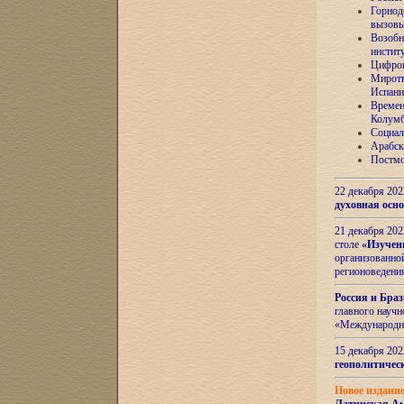
Горнод
вызов
Возобн
инстит
Цифров
Миротв
Испани
Времен
Колумб
Социал
Арабск
Постмо
22 декабря 20
духовная осн
21 декабря 20
столе
«Изучен
организованно
регионоведени
Россия и Бра
главного науч
«Международн
15 декабря 20
геополитическ
Новое издани