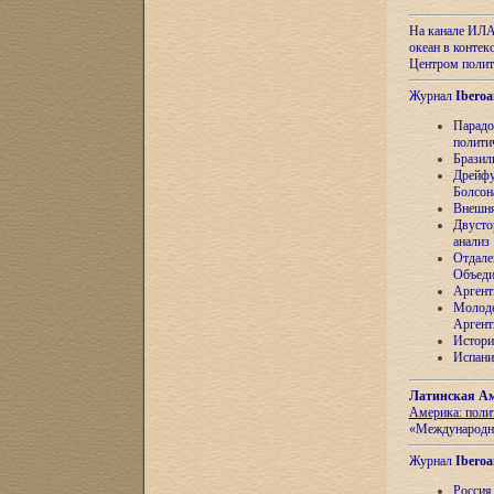
На канале ИЛА
океан в контек
Центром полит
Журнал
Iberoa
Парадо
полити
Бразил
Дрейфу
Болсон
Внешня
Двусто
анализ
Отдале
Объеди
Аргент
Молоде
Аргент
Истори
Испани
Латинская Ам
Америка: поли
«Международн
Журнал
Iberoa
Россия