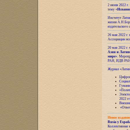
2 июня 2022 г
тему «
Испани
Институт Латин
жизни А.Н.Боро
издательского
26 мая 2022 г
Ассоциации ис
20 мая 2022 г.
Азия и Латин
мире
». Мероп
РАН, ИДВ РА
Журнал «Лати
Цифров
Социал
Гумани
«Полит
Электо
2022 гг
Внешняя
«Ответ
Новое издани
Rusia y España
Коллективная 