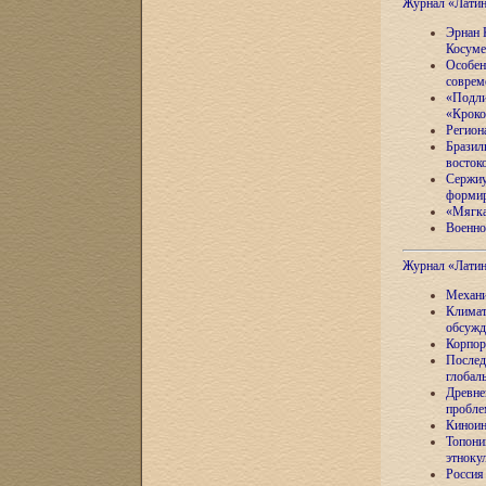
Журнал «Лати
Эрнан 
Косуме
Особен
соврем
«Подли
«Кроко
Регион
Бразил
восток
Сержиу
формир
«Мягка
Военно
Журнал «Лати
Механи
Климат
обсужд
Корпор
Послед
глобал
Древне
пробле
Киноин
Топони
этноку
Россия