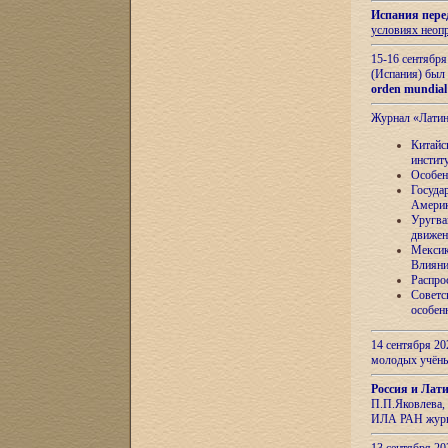
Испания пере
условиях неоп
15-16 сентябр
(Испания) был
orden mundial
Журнал «Лати
Китайс
инстит
Особен
Госуда
Амери
Уругва
движен
Мексик
Влияни
Распро
Советс
особен
14 сентября 20
молодых учён
Россия и Лат
П.П.Яковлева, 
ИЛА РАН журн