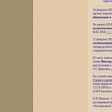
«кругл
24 февраля 202
научно-теорети
обновления в
На канале ИЛА
политических
ИЛА РАН
>>>
11 февраля 202
латиноамерик
спецпредстави
сотрудничест
#2 часть запис
летию
Виктор
выступления и
Э.С.Дабагяна
На youtube ка
Ученого совета
члена-корресп
СССР (РАН) в 1
Д.М.Разумовск
П.П.Яковлев.
договариваетс
«Независимой 