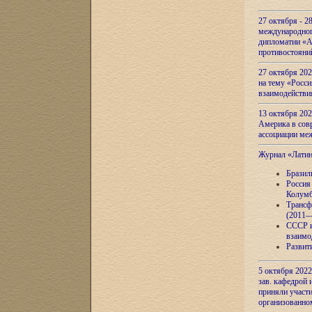
27 октября - 2
международног
дипломатии «А
противостояни
27 октября 20
на тему «Росси
взаимодействи
13 октября 202
Америка в сов
ассоциации ме
Журнал «Лати
Бразил
Россия
Колумб
Трансф
(2011—
СССР и
взаимо
Развит
5 октября 2022
зав. кафедрой
приняли участи
организованно