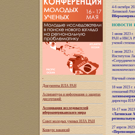
4-6 октября 20
Латинской Аме
Ибероамерика
НОВОСТИ 
1 июня 2023 г.
РАН и ИКСА РА
ученой степени
1 июня 2023 г
Институтом Ла
«Сотрудничеств
экономическог
экономическог
Научный семин
Документы ИЛА РАН
18 мая 2023 г
отношений РАН
Аспирантура и
информация о защитах
латиноамерик
диссертаций
директора ИЛА
Ассоциация исследователей
16-17 мая 202
ибероамериканского мира
«
Латинская Ам
региональную
Совет молодых ученых ИЛА РАН
27 апреля 2023
Конкурс вакансий
«
Перепозицио