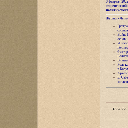
3 февраля 202
теоретический 
политически
Журнал «Лати
Гражда
социал
Война 
основ 
«Никог
Голлан
Фактор
Боливи
Влияни
Роль к
в Колу
Археол
El Caba
коллек
ГЛАВНАЯ