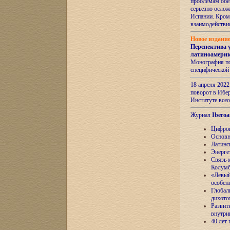
проблемам обе
серьезно ослож
Испании. Кром
взаимодейств
Новое издани
Перспектива 
латиноамери
Монография по
специфической
18 апреля 202
поворот в Ибер
Институте все
Журнал
Iberoa
Цифров
Основн
Латинс
Энерге
Связь 
Колум
«Левый
особен
Глобал
дихото
Развит
внутри
40 лет