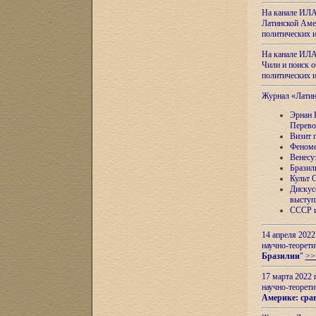
На канале ИЛА
Латинской Амер
политических
На канале ИЛА
Чили и поиск о
политических
Журнал «Лати
Эрнан 
Перево
Визит 
Феноме
Венесу
Бразил
Культ 
Дискус
выступ
СССР и
14 апреля 2022
научно-теорети
Бразилии
"
>>
17 марта 2022 
научно-теорети
Америке: сра