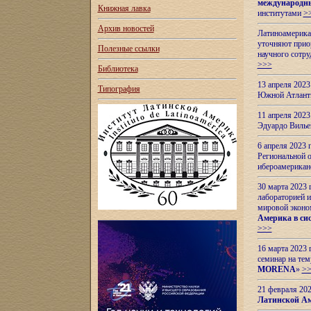
международн
Книжная лавка
институтами
>
Архив новостей
Латиноамерикан
уточняют приор
Полезные ссылки
научного сотр
>>>
Библиотека
13 апреля 202
Типография
Южной Атлант
11 апреля 202
Эдуардо Вилье
6 апреля 2023
Региональной 
ибероамерика
30 марта 2023
лабораторией и
мировой эконо
Америка в сис
>>>
16 марта 2023 
семинар на тем
MORENA
»
>
21 февраля 20
Латинской Ам