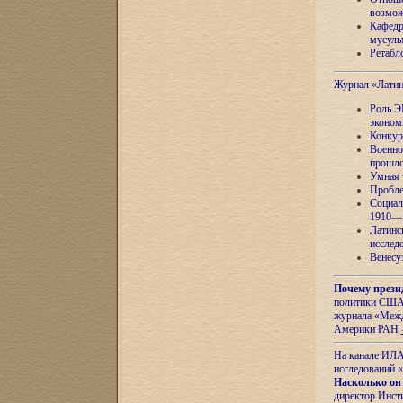
возмож
Кафедр
мусуль
Ретабло
Журнал «Лати
Роль Э
эконом
Конкур
Военно
прошло
Умная 
Пробле
Социал
1910—1
Латинс
исслед
Венесу
Почему прези
политики США 
журнала «Межд
Америки РАН
На канале ИЛА
исследований «
Насколько он
директор Инст