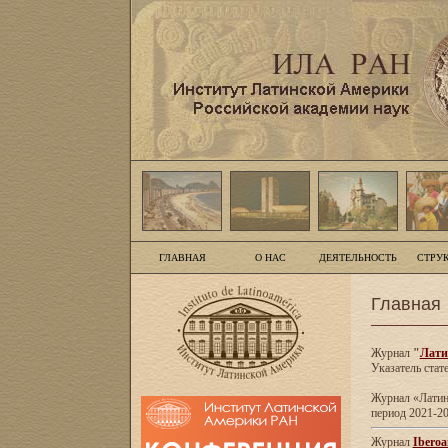
ГЛАВНАЯ
О НАС
ДЕЯТЕЛЬНОСТЬ
СТРУ
Главная
Журнал
"
Лати
Указатель стат
Журнал «Латинс
период 2021-20
Журнал
Iberoa