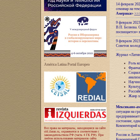
14 февраля 202
семинар на тем
Америки
»
>>
9 февраля 202
В.П. Беляева. 
посвящается» 
9 февраля 2023
Советов моло
Журнал «Лати
-
Роль к
América Latina Portal Europeo
Франча
Социал
анализ
Научно
Культу
Россий
Жанр х
Мексикано-ам
ситуации на г
предпринимает
состояние, одн
Комментарий к
Все права на материалы, находящиеся на сайте
old.ilaran.ru, охраняются в соответствии с
Россия и Лати
законодательством РФ (часть 4 ГК РФ). При
любом использовании материалов сайта
Комментарий П.