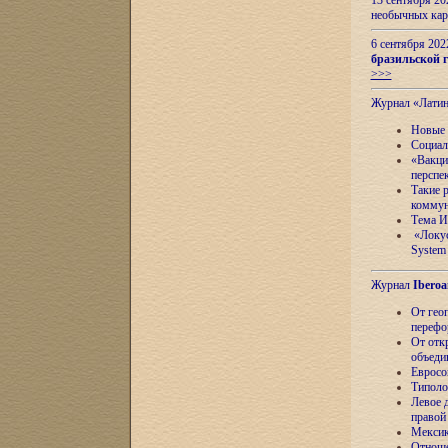
13 сентября 2
необычных кар
6 сентября 20
бразильской г
>>>
Журнал «Лати
Новые 
Социал
«Вакци
перспе
Такие 
коммун
Тема И
«Локус
System 
Журнал
Iberoa
От гео
перефо
От отк
объеди
Евросо
Типоло
Левое д
правой
Мексик
Отноше