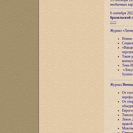
13 сентября 2
необычных кар
6 сентября 20
бразильской г
>>>
Журнал «Лати
Новые 
Социал
«Вакци
перспе
Такие 
коммун
Тема И
«Локус
System 
Журнал
Iberoa
От гео
перефо
От отк
объеди
Евросо
Типоло
Левое д
правой
Мексик
Отноше