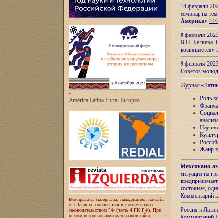
14 февраля 202
семинар на тем
Америки
»
>>
9 февраля 202
В.П. Беляева. 
посвящается» 
9 февраля 2023
Советов моло
Журнал «Лати
-
Роль к
América Latina Portal Europeo
Франча
Социал
анализ
Научно
Культу
Россий
Жанр х
Мексикано-ам
ситуации на г
предпринимает
состояние, одн
Комментарий к
Все права на материалы, находящиеся на сайте
old.ilaran.ru, охраняются в соответствии с
Россия и Лати
законодательством РФ (часть 4 ГК РФ). При
любом использовании материалов сайта
Комментарий П.