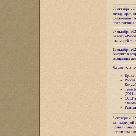
27 октября - 2
международног
дипломатии «А
противостояни
27 октября 20
на тему «Росси
взаимодействи
13 октября 202
Америка в сов
ассоциации ме
Журнал «Лати
Бразил
Россия
Колумб
Трансф
(2011—
СССР и
взаимо
Развит
5 октября 2022
зав. кафедрой
приняли участи
организованно