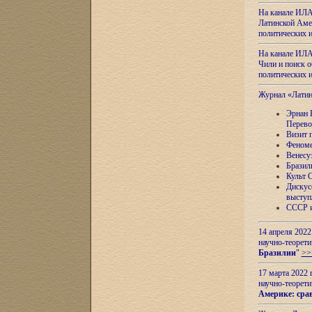
На канале ИЛА
Латинской Амер
политических
На канале ИЛА
Чили и поиск о
политических
Журнал «Лати
Эрнан 
Перево
Визит 
Феноме
Венесу
Бразил
Культ 
Дискус
выступ
СССР и
14 апреля 2022
научно-теорети
Бразилии
"
>>
17 марта 2022 
научно-теорети
Америке: сра