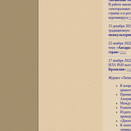
Латинская Ам
В работе анал
электоральных 
странах и в ре
коронавируса
15 декабря 20
традиционную
межкультурны
22 ноября 2022
тему «
Антаркт
стран
»
>>>
17 ноября 2022
ИЛА РАН высту
Бразилии
»
>>
Журнал «Лати
К вопр
ценнос
Причин
Амери
Междун
Развит
Издате
пример
«Докто
К поис
латино