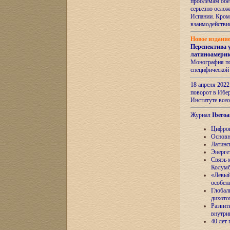
проблемам обе
серьезно ослож
Испании. Кром
взаимодейств
Новое издани
Перспектива 
латиноамери
Монография по
специфической
18 апреля 202
поворот в Ибер
Институте все
Журнал
Iberoa
Цифров
Основн
Латинс
Энерге
Связь 
Колум
«Левый
особен
Глобал
дихото
Развит
внутри
40 лет