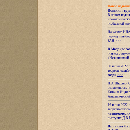
Новое издани
Испания: тру
В новом издан
и экономическ
глобальной не
На канале ИЛА
период и выбо
РАН
>>>
В Мадриде со
главного науч
«Независимой 
30 июня 2022 
теоретический 
года
»
>>>
Н.А.Школяр.
С
возможность пе
Китай и Индию,
Аналитический
16 июня 2022 г
теоретического
латиноамерик
выступил Д.В.
Взгляд на Ла