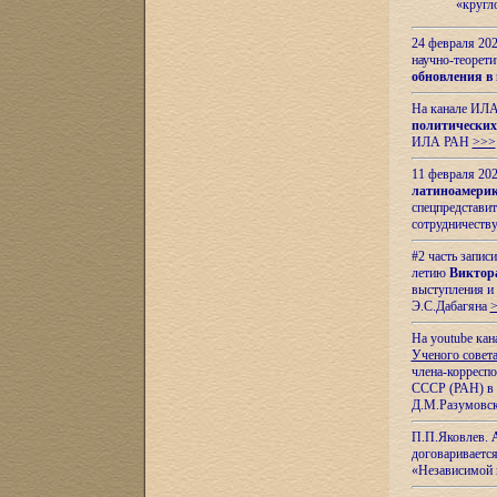
«кругл
24 февраля 202
научно-теорети
обновления в
На канале ИЛА
политических
ИЛА РАН
>>>
11 февраля 202
латиноамерик
спецпредстави
сотрудничест
#2 часть запис
летию
Виктор
выступления и
Э.С.Дабагяна
На youtube ка
Ученого совета
члена-корресп
СССР (РАН) в 1
Д.М.Разумовск
П.П.Яковлев.
договариваетс
«Независимой 