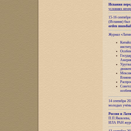
Испания пере
условиях неоп
15-16 сентябр
(Испания) был
orden mundial
Журнал «Лати
Китайс
инстит
Особен
Госуда
Амери
Уругва
движен
Мексик
Влияни
Распро
Советс
особен
14 сентября 20
молодых учён
Россия и Лат
П.П.Яковлева, 
ИЛА РАН журн