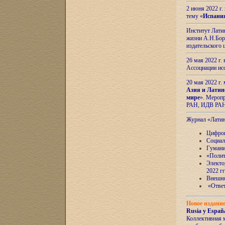
2 июня 2022 г
тему «
Испани
Институт Латин
жизни А.Н.Боро
издательского
26 мая 2022 г
Ассоциации ис
20 мая 2022 г.
Азия и Латин
мире
». Мероп
РАН, ИДВ РА
Журнал «Лати
Цифров
Социал
Гумани
«Полит
Электо
2022 гг
Внешняя
«Ответ
Новое издани
Rusia y España
Коллективная 