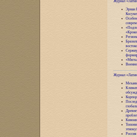
Журнал «Лати
Эрнан 
Косуме
Особен
соврем
«Подли
«Кроко
Регион
Бразил
восток
Сержиу
формир
«Мягка
Военно
Журнал «Лати
Механи
Климат
обсужд
Корпор
Послед
глобал
Древне
пробле
Киноин
Топони
этноку
Россия