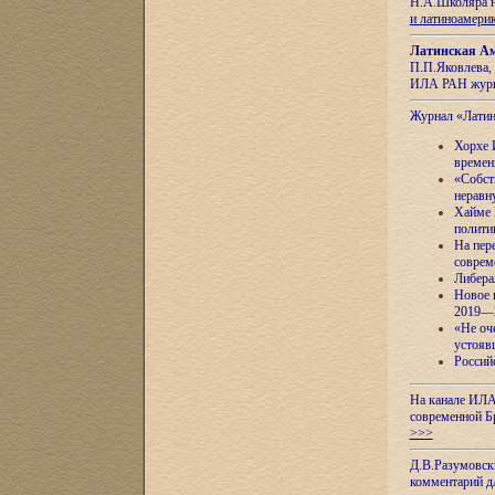
Н.А.Школяра н
и латиноамери
Латинская Ам
П.П.Яковлева, 
ИЛА РАН журн
Журнал «Лати
Хорхе 
времен
«Собст
неравн
Хайме 
полити
На пер
соврем
Либера
Новое 
2019—
«Не оч
устояв
Россий
На канале ИЛА
современной Б
>>>
Д.В.Разумовск
комментарий 