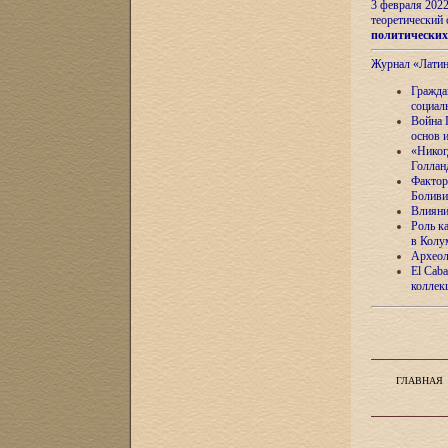
3 февраля 202
теоретический 
политически
Журнал «Лати
Гражда
социал
Война 
основ 
«Никог
Голлан
Фактор
Боливи
Влияни
Роль к
в Колу
Археол
El Caba
коллек
ГЛАВНАЯ