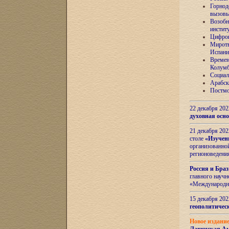
Горнод
вызов
Возобн
инстит
Цифров
Миротв
Испани
Времен
Колумб
Социал
Арабск
Постмо
22 декабря 20
духовная осн
21 декабря 20
столе
«Изучен
организованно
регионоведени
Россия и Бра
главного науч
«Международн
15 декабря 20
геополитическ
Новое издани