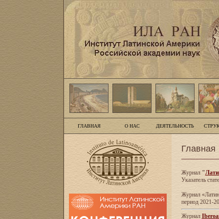
ГЛАВНАЯ
О НАС
ДЕЯТЕЛЬНОСТЬ
СТРУ
Главная
Журнал
"
Лати
Указатель стат
Журнал «Латинс
период 2021-20
Журнал
Iberoa