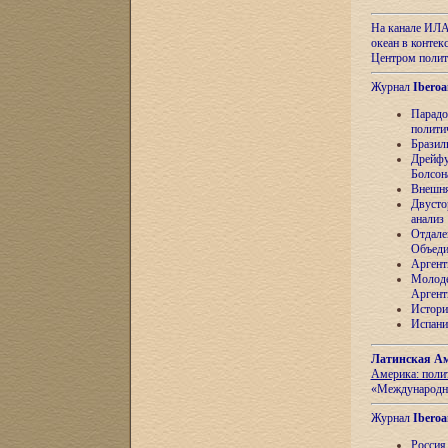
На канале ИЛА
океан в контек
Центром полит
Журнал
Iberoa
Парадо
полити
Бразил
Дрейфу
Болсон
Внешня
Двусто
анализ
Отдале
Объеди
Аргент
Молоде
Аргент
Истори
Испани
Латинская Ам
Америка: поли
«Международн
Журнал
Iberoa
Россия