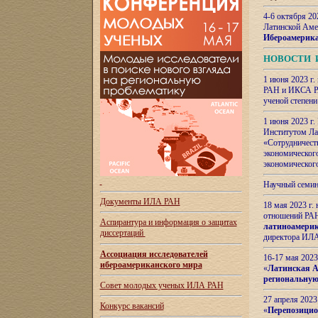
4-6 октября 20
Латинской Аме
Ибероамерика
НОВОСТИ 
1 июня 2023 г.
РАН и ИКСА РА
ученой степени
1 июня 2023 г
Институтом Ла
«Сотрудничеств
экономическог
экономическог
Научный семин
Документы ИЛА РАН
18 мая 2023 г
отношений РАН
Аспирантура и
информация о защитах
латиноамерик
диссертаций
директора ИЛА
Ассоциация исследователей
16-17 мая 202
ибероамериканского мира
«
Латинская Ам
региональную
Совет молодых ученых ИЛА РАН
27 апреля 2023
Конкурс вакансий
«
Перепозицио