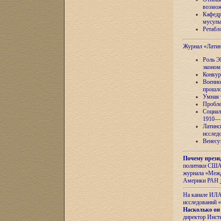
возмож
Кафедр
мусуль
Ретабло
Журнал «Лати
Роль Э
эконом
Конкур
Военно
прошло
Умная 
Пробле
Социал
1910—1
Латинс
исслед
Венесу
Почему прези
политики США 
журнала «Межд
Америки РАН
На канале ИЛА
исследований «
Насколько он
директор Инст