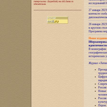
гиперссылка (hyperlink) на old.ilaran.ru
исследований 
обязательна.
27 января 2023
контексте глоб
дипломатическ
26 января 2023
в круглом сто
Программа ме
Новое издани
Ибероамерика
идентичности
В монографии 
географических
исторических 
Журнал «Лати
Президе
трудно
Цифров
паради
Соврем
Россия
Новые 
челове
Россия
культу
Перон: