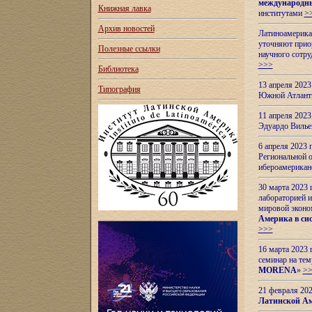
международн
Книжная лавка
институтами
>
Архив новостей
Латиноамерикан
уточняют приор
Полезные ссылки
научного сотр
>>>
Библиотека
13 апреля 202
Типография
Южной Атлант
11 апреля 202
Эдуардо Вилье
6 апреля 2023
Региональной 
ибероамерика
30 марта 2023
лабораторией и
мировой эконо
Америка в сис
>>>
16 марта 2023 
семинар на тем
MORENA
»
>
21 февраля 20
Латинской Ам