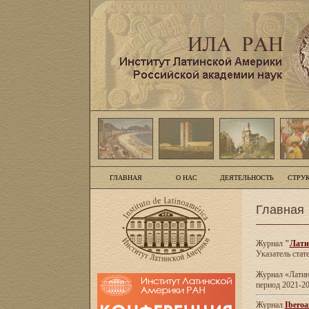
ГЛАВНАЯ
О НАС
ДЕЯТЕЛЬНОСТЬ
СТРУ
Главная
Журнал
"
Лати
Указатель стат
Журнал «Латинс
период 2021-20
Журнал
Iberoa