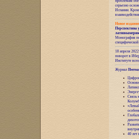
проблемам обе
серьезно ослож
Испании. Кром
взаимодейств
Новое издани
Перспектива 
латиноамери
Монография по
специфической
18 апреля 202
поворот в Ибер
Институте все
Журнал
Iberoa
Цифров
Основн
Латинс
Энерге
Связь 
Колум
«Левый
особен
Глобал
дихото
Развит
внутри
40 лет