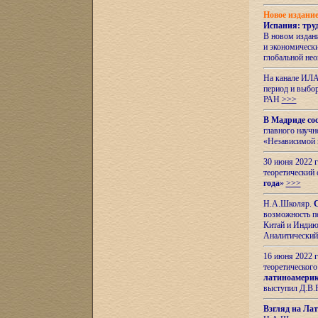
Новое издани
Испания: тру
В новом издан
и экономическ
глобальной не
На канале ИЛА
период и выбо
РАН
>>>
В Мадриде со
главного науч
«Независимой 
30 июня 2022 
теоретический 
года
»
>>>
Н.А.Школяр.
С
возможность пе
Китай и Индию,
Аналитический
16 июня 2022 г
теоретического
латиноамерик
выступил Д.В.
Взгляд на Ла