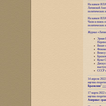
На канале ИЛА
Латинской Амер
политических
На канале ИЛА
Чили и поиск о
политических
Журнал «Лати
Эрнан 
Перево
Визит 
Феноме
Венесу
Бразил
Культ 
Дискус
выступ
СССР и
14 апреля 2022
научно-теорети
Бразилии
"
>>
17 марта 2022 
научно-теорети
Америке: сра