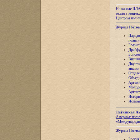
На канале ИЛА
океан в контек
Центром полит
Журнал
Iberoa
Парадо
полити
Бразил
Дрейфу
Болсон
Внешня
Двусто
анализ
Отдале
Объеди
Аргент
Молоде
Аргент
Истори
Испани
Латинская Ам
Америка: поли
«Международн
Журнал
Iberoa
Россия