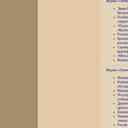
Журнал «Лати
Эрнан 
Косуме
Особен
соврем
«Подли
«Кроко
Регион
Бразил
восток
Сержиу
формир
«Мягка
Военно
Журнал «Лати
Механи
Климат
обсужд
Корпор
Послед
глобал
Древне
пробле
Киноин
Топони
этноку
Россия