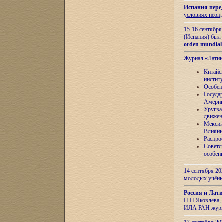
Испания пере
условиях неоп
15-16 сентябр
(Испания) был
orden mundial
Журнал «Лати
Китайс
инстит
Особен
Госуда
Амери
Уругва
движен
Мексик
Влияни
Распро
Советс
особен
14 сентября 20
молодых учён
Россия и Лат
П.П.Яковлева, 
ИЛА РАН журн