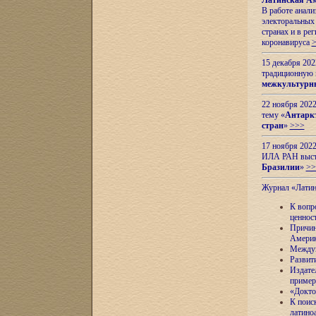
Латинская Ам
В работе анал
электоральных 
странах и в ре
коронавируса
15 декабря 20
традиционную
межкультурны
22 ноября 2022
тему «
Антаркт
стран
»
>>>
17 ноября 2022
ИЛА РАН высту
Бразилии
»
>>
Журнал «Лати
К вопр
ценнос
Причин
Амери
Междун
Развит
Издате
пример
«Докто
К поис
латино