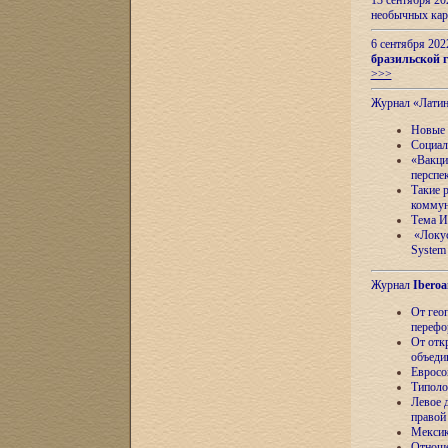
13 сентября 2
необычных кар
6 сентября 20
бразильской г
>>>
Журнал «Лати
Новые 
Социал
«Вакци
перспе
Такие 
коммун
Тема И
«Локус
System 
Журнал
Iberoa
От гео
перефо
От отк
объеди
Евросо
Типоло
Левое д
правой
Мексик
Отноше