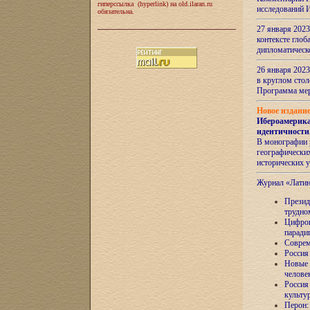
гиперссылка (hyperlink) на old.ilaran.ru
исследований 
обязательна.
27 января 2023
контексте глоб
дипломатическ
26 января 2023
в круглом сто
Программа ме
Новое издани
Ибероамерика
идентичности
В монографии 
географических
исторических 
Журнал «Лати
Президе
трудно
Цифров
паради
Соврем
Россия
Новые 
челове
Россия
культу
Перон: