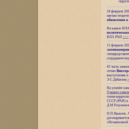
«кругл
24 февраля 202
научно-теорети
обновления в
На канале ИЛА
политических
ИЛА РАН
>>>
11 февраля 202
латиноамерик
спецпредстави
сотрудничест
#2 часть запис
летию
Виктор
выступления и
Э.С.Дабагяна
На youtube ка
Ученого совета
члена-корресп
СССР (РАН) в 1
Д.М.Разумовск
П.П.Яковлев.
договариваетс
«Независимой 