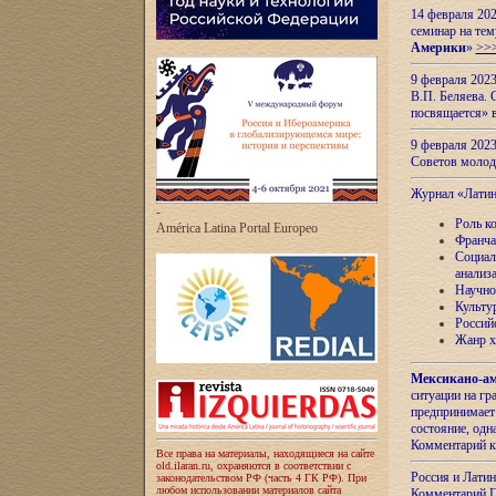
14 февраля 202
семинар на тем
Америки
»
>>
9 февраля 202
В.П. Беляева. 
посвящается» 
9 февраля 2023
Советов моло
Журнал «Лати
-
Роль к
América Latina Portal Europeo
Франча
Социал
анализ
Научно
Культу
Россий
Жанр х
Мексикано-ам
ситуации на г
предпринимает
состояние, одн
Комментарий к
Все права на материалы, находящиеся на сайте
old.ilaran.ru, охраняются в соответствии с
Россия и Лати
законодательством РФ (часть 4 ГК РФ). При
любом использовании материалов сайта
Комментарий П.