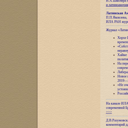
Н.А.Школяра н
и латиноамери
Латинская Ам
П.П.Яковлева, 
ИЛА РАН журн
Журнал «Лати
Хорхе 
времен
«Собст
неравн
Хайме 
полити
На пер
соврем
Либера
Новое 
2019—
«Не оч
устояв
Россий
На канале ИЛА
современной Б
>>>
Д.В.Разумовск
комментарий 