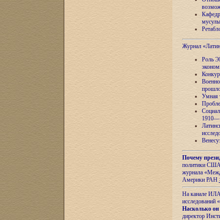
возмож
Кафедр
мусуль
Ретабло
Журнал «Лати
Роль Э
эконом
Конкур
Военно
прошло
Умная 
Пробле
Социал
1910—1
Латинс
исслед
Венесу
Почему прези
политики США 
журнала «Межд
Америки РАН
На канале ИЛА
исследований «
Насколько он
директор Инст