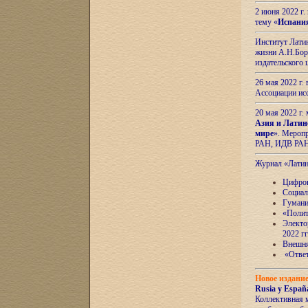
2 июня 2022 г
тему «
Испани
Институт Латин
жизни А.Н.Боро
издательского
26 мая 2022 г
Ассоциации ис
20 мая 2022 г.
Азия и Латин
мире
». Мероп
РАН, ИДВ РА
Журнал «Лати
Цифров
Социал
Гумани
«Полит
Электо
2022 гг
Внешняя
«Ответ
Новое издани
Rusia y España
Коллективная 