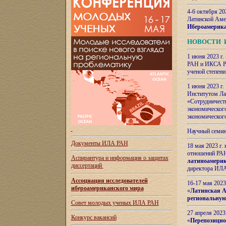
4-6 октября 20
Латинской Аме
Ибероамерика
НОВОСТИ 
1 июня 2023 г.
РАН и ИКСА РА
ученой степени
1 июня 2023 г
Институтом Ла
«Сотрудничеств
экономическог
экономическог
Научный семин
Документы ИЛА РАН
18 мая 2023 г
отношений РАН
Аспирантура и
информация о защитах
латиноамерик
диссертаций
директора ИЛА
Ассоциация исследователей
16-17 мая 202
ибероамериканского мира
«
Латинская Ам
региональную
Совет молодых ученых ИЛА РАН
27 апреля 2023
Конкурс вакансий
«
Перепозицио