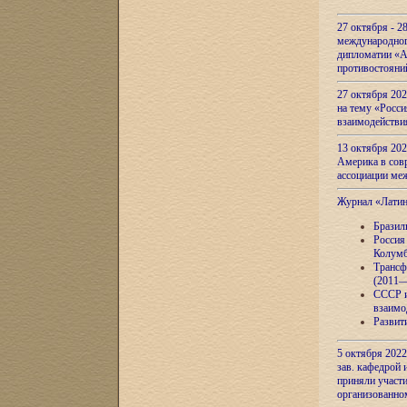
27 октября - 2
международног
дипломатии «А
противостояни
27 октября 20
на тему «Росси
взаимодействи
13 октября 202
Америка в сов
ассоциации ме
Журнал «Лати
Бразил
Россия
Колумб
Трансф
(2011—
СССР и
взаимо
Развит
5 октября 2022
зав. кафедрой
приняли участи
организованно