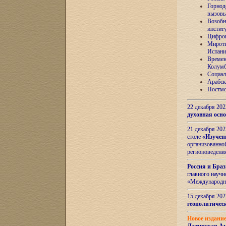
Горнод
вызов
Возобн
инстит
Цифров
Миротв
Испани
Времен
Колумб
Социал
Арабск
Постмо
22 декабря 20
духовная осн
21 декабря 20
столе
«Изучен
организованно
регионоведени
Россия и Бра
главного науч
«Международн
15 декабря 20
геополитическ
Новое издани