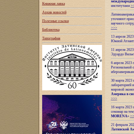
международн
Книжная лавка
институтами
>
Архив новостей
Латиноамерикан
уточняют приор
Полезные ссылки
научного сотр
>>>
Библиотека
13 апреля 202
Типография
Южной Атлант
11 апреля 202
Эдуардо Вилье
6 апреля 2023
Региональной 
ибероамерика
30 марта 2023
лабораторией и
мировой эконо
Америка в сис
>>>
16 марта 2023 
семинар на тем
MORENA
»
>
21 февраля 20
Латинской Ам