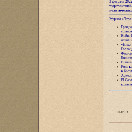
3 февраля 202
теоретический 
политически
Журнал «Лати
Гражда
социал
Война 
основ 
«Никог
Голлан
Фактор
Боливи
Влияни
Роль к
в Колу
Археол
El Caba
коллек
ГЛАВНАЯ