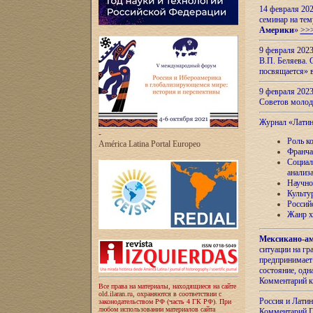
14 февраля 202
семинар на тем
Америки
»
>>
9 февраля 202
В.П. Беляева. 
посвящается» 
9 февраля 2023
Советов моло
Журнал «Лати
-
Роль к
América Latina Portal Europeo
Франча
Социал
анализ
Научно
Культу
Россий
Жанр х
Мексикано-ам
ситуации на г
предпринимает
состояние, одн
Комментарий к
Все права на материалы, находящиеся на сайте
old.ilaran.ru, охраняются в соответствии с
Россия и Лати
законодательством РФ (часть 4 ГК РФ). При
любом использовании материалов сайта
Комментарий П.