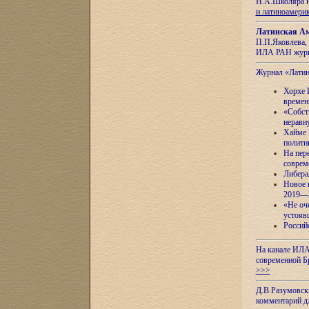
Н.А.Школяра н
и латиноамери
Латинская Ам
П.П.Яковлева, 
ИЛА РАН журн
Журнал «Лати
Хорхе 
времен
«Собст
неравн
Хайме 
полити
На пер
соврем
Либера
Новое 
2019—
«Не оч
устояв
Россий
На канале ИЛА
современной Б
>>>
Д.В.Разумовск
комментарий 