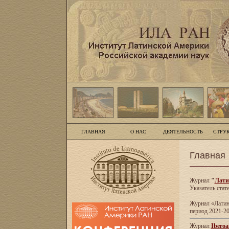
ГЛАВНАЯ
О НАС
ДЕЯТЕЛЬНОСТЬ
СТРУ
Главная
Журнал
"
Лати
Указатель стат
Журнал «Латинс
период 2021-20
Журнал
Iberoa