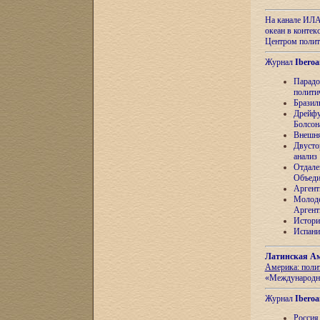
На канале ИЛА
океан в контек
Центром полит
Журнал
Iberoa
Парадо
полити
Бразил
Дрейфу
Болсон
Внешня
Двусто
анализ
Отдале
Объеди
Аргент
Молоде
Аргент
Истори
Испани
Латинская Ам
Америка: поли
«Международн
Журнал
Iberoa
Россия