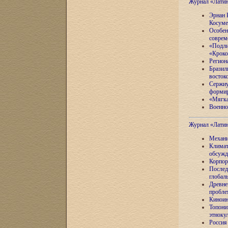
Журнал «Лати
Эрнан 
Косуме
Особен
соврем
«Подли
«Кроко
Регион
Бразил
восток
Сержиу
формир
«Мягка
Военно
Журнал «Лати
Механи
Климат
обсужд
Корпор
Послед
глобал
Древне
пробле
Киноин
Топони
этноку
Россия