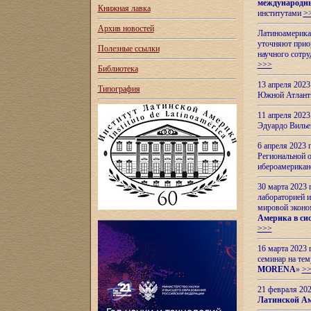
международн
Книжная лавка
институтами
>
Архив новостей
Латиноамерикан
уточняют приор
Полезные ссылки
научного сотр
>>>
Библиотека
13 апреля 202
Типография
Южной Атлант
11 апреля 202
Эдуардо Вилье
6 апреля 2023
Региональной 
ибероамерика
30 марта 2023
лабораторией и
мировой эконо
Америка в сис
>>>
16 марта 2023 
семинар на тем
MORENA
»
>
21 февраля 20
Латинской Ам