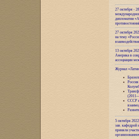
27 октября - 2
международног
дипломатии «А
противостояни
27 октября 20
на тему «Росси
взаимодействи
13 октября 202
Америка в сов
ассоциации ме
Журнал «Лати
Бразил
Россия
Колумб
Трансф
(2011—
СССР и
взаимо
Развит
5 октября 2022
зав. кафедрой
приняли участи
организованно