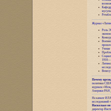
возмож
Кафедр
мусуль
Ретабло
Журнал «Лати
Роль Э
эконом
Конкур
Военно
прошло
Умная 
Пробле
Социал
1910—1
Латинс
исслед
Венесу
Почему прези
политики США 
журнала «Межд
Америки РАН
На канале ИЛА
исследований «
Насколько он
директор Инст