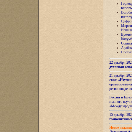
Горнод
вызов
Возобн
инстит
Цифров
Миротв
Испани
Времен
Колумб
Социал
Арабск
Постмо
22 декабря 20
духовная осн
21 декабря 20
столе
«Изучен
организованно
регионоведени
Россия и Бра
главного науч
«Международн
15 декабря 20
геополитическ
Новое издани