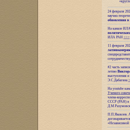
«кругл
24 февраля 202
научно-теорети
обновления в
На канале ИЛА
политических
ИЛА РАН
>>>
11 февраля 202
латиноамерик
спецпредстави
сотрудничест
#2 часть запис
летию
Виктор
выступления и
Э.С.Дабагяна
На youtube ка
Ученого совета
члена-корресп
СССР (РАН) в 1
Д.М.Разумовск
П.П.Яковлев.
договариваетс
«Независимой 