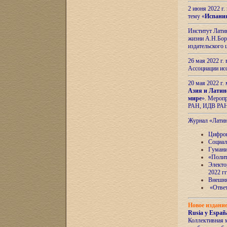
2 июня 2022 г
тему «
Испани
Институт Латин
жизни А.Н.Боро
издательского
26 мая 2022 г
Ассоциации ис
20 мая 2022 г.
Азия и Латин
мире
». Мероп
РАН, ИДВ РА
Журнал «Лати
Цифров
Социал
Гумани
«Полит
Электо
2022 гг
Внешняя
«Ответ
Новое издани
Rusia y España
Коллективная 