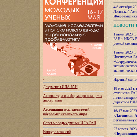
4-6 октября 20
Латинской Аме
Ибероамерика
НОВОСТИ 
1 июня 2023 г.
РАН и ИКСА РА
ученой степени
1 июня 2023 г
Институтом Ла
«Сотрудничеств
экономическог
экономическог
Научный семин
Документы ИЛА РАН
18 мая 2023 г
отношений РАН
Аспирантура и
информация о защитах
латиноамерик
диссертаций
директора ИЛА
Ассоциация исследователей
16-17 мая 202
ибероамериканского мира
«
Латинская Ам
региональную
Совет молодых ученых ИЛА РАН
27 апреля 2023
Конкурс вакансий
«
Перепозицио