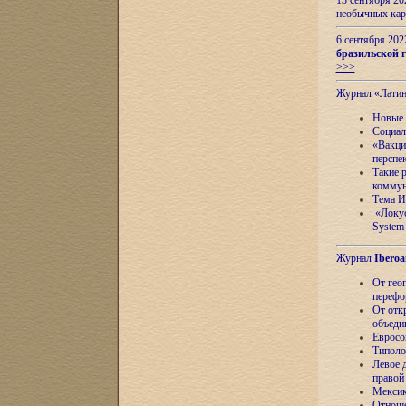
13 сентября 2
необычных кар
6 сентября 20
бразильской г
>>>
Журнал «Лати
Новые 
Социал
«Вакци
перспе
Такие 
коммун
Тема И
«Локус
System 
Журнал
Iberoa
От гео
перефо
От отк
объеди
Евросо
Типоло
Левое д
правой
Мексик
Отноше