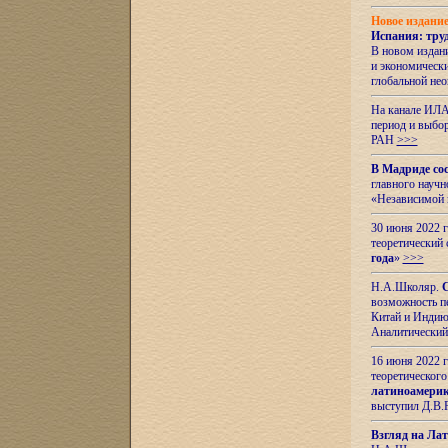
Новое издани
Испания: тру
В новом издан
и экономическ
глобальной не
На канале ИЛА
период и выбо
РАН
>>>
В Мадриде со
главного науч
«Независимой 
30 июня 2022 
теоретический 
года
»
>>>
Н.А.Школяр.
С
возможность пе
Китай и Индию,
Аналитический
16 июня 2022 г
теоретического
латиноамерик
выступил Д.В.
Взгляд на Ла