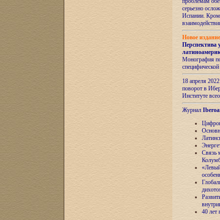
проблемам обе
серьезно ослож
Испании. Кром
взаимодейств
Новое издани
Перспектива 
латиноамери
Монография по
специфической
18 апреля 202
поворот в Ибер
Институте все
Журнал
Iberoa
Цифров
Основн
Латинс
Энерге
Связь 
Колум
«Левый
особен
Глобал
дихото
Развит
внутри
40 лет