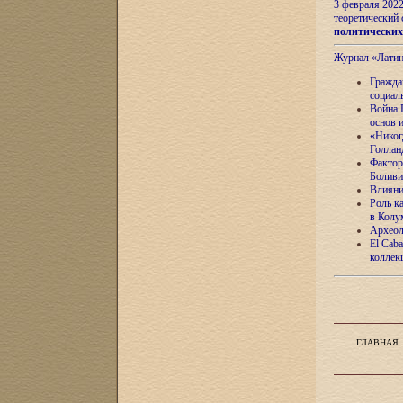
3 февраля 202
теоретический 
политически
Журнал «Лати
Гражда
социал
Война 
основ 
«Никог
Голлан
Фактор
Боливи
Влияни
Роль к
в Колу
Археол
El Caba
коллек
ГЛАВНАЯ