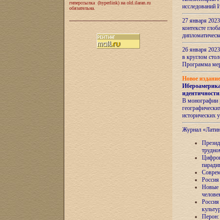
гиперссылка (hyperlink) на old.ilaran.ru
исследований 
обязательна.
27 января 2023
контексте глоб
дипломатическ
26 января 2023
в круглом сто
Программа ме
Новое издани
Ибероамерика
идентичности
В монографии 
географических
исторических 
Журнал «Лати
Президе
трудно
Цифров
паради
Соврем
Россия
Новые 
челове
Россия
культу
Перон: