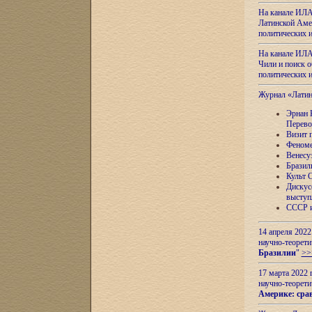
На канале ИЛА
Латинской Амер
политических
На канале ИЛА
Чили и поиск о
политических
Журнал «Лати
Эрнан 
Перево
Визит 
Феноме
Венесу
Бразил
Культ 
Дискус
выступ
СССР и
14 апреля 2022
научно-теорети
Бразилии
"
>>
17 марта 2022 
научно-теорети
Америке: сра