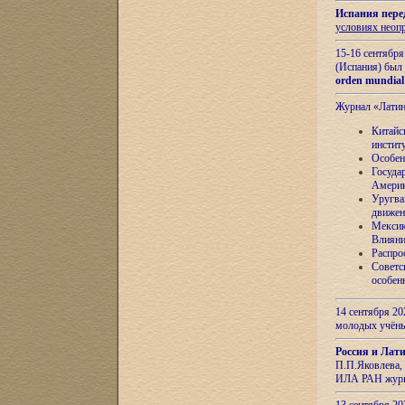
Испания пере
условиях неоп
15-16 сентябр
(Испания) был
orden mundial
Журнал «Лати
Китайс
инстит
Особен
Госуда
Амери
Уругва
движен
Мексик
Влияни
Распро
Советс
особен
14 сентября 20
молодых учён
Россия и Лат
П.П.Яковлева, 
ИЛА РАН журн