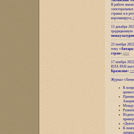
Латинская Ам
В работе анал
электоральных 
странах и в ре
коронавируса
15 декабря 20
традиционную
межкультурны
22 ноября 2022
тему «
Антаркт
стран
»
>>>
17 ноября 2022
ИЛА РАН высту
Бразилии
»
>>
Журнал «Лати
К вопр
ценнос
Причин
Амери
Междун
Развит
Издате
пример
«Докто
К поис
латино