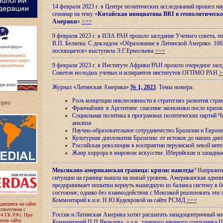
14 февраля 2023 г. в Центре политических исследований прошел на
семинар на тему «
Китайская инициатива BRI в геополитическо
Америки
»
>>>
9 февраля 2023 г. в ИЛА РАН прошло заседание Ученого совета, п
В.П. Беляева. С докладом «Образование в Латинской Америке. 100
посвящается» выступила Э.Г.Ермольева
>>>
9 февраля 2023 г. в Институте Африки РАН прошло очередное засе
Советов молодых ученых и аспирантов институтов ОГПМО РАН
>
Журнал «Латинская Америка»
№ 1, 2023
. Темы номера:
Роль концепции инклюзивности в стратегиях развития стр
ropeo
Франчайзинг в Аргентине: спасение экономики после кризи
Социальная политика в программах политических партий Чи
анализа
Научно-образовательное сотрудничество Бразилии и Европе
Культурная дипломатия Бразилии: от истоков до наших дне
Российская революция в восприятии перуанской левой инт
Жанр хоррора в мировом искусстве. Иберийские и западн
Мексикано-американская граница: кризис навсегда
? Напряжен
ситуации на границе вышла на новый уровень. Американская адми
предпринимает попытки вернуть вышедшую из баланса систему в б
состояние, однако без взаимодействия с Мексикой реализовать эти 
Комментарий к.и.н. Н.Ю.Кудеяровой на сайте РСМД
>>>
одящиеся на сайте
оответствии с
Россия и Латинская Америка хотят расшатать западоцентричный м
 4 ГК РФ). При
лов сайта
Комментарий П.П.Яковлева, д.э.н., главного научного сотрудника 