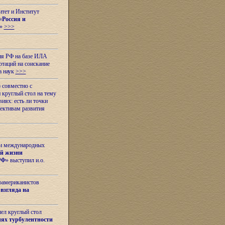
итет и Институт
«
Россия и
»
>>>
ия РФ на базе ИЛА
таций на соискание
а наук
>>>
 совместно с
 круглый стол на тему
иях: есть ли точки
ективам развития
 и международных
ой жизни
РФ
» выступил и.о.
оамериканистов
взгляда на
шел круглый стол
ях турбулентности