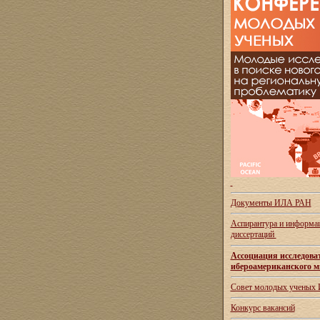
Документы ИЛА РАН
Аспирантура и
информац
диссертаций
Ассоциация исследова
ибероамериканского м
Совет молодых ученых
Конкурс вакансий