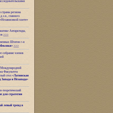
исследовательскими
и страны региона
.э.н., главного
«Независимой газете»
ематике Антарктиды,
вов
>>>
иненных Штатов г-н
Мексики
»
>>>
е собрание членов
лей
 с Международной
ма Факультета
лый стол «
Латинская
 Запада и Незапада
»
но-теоретический
е для стратегии
й левый тренд в