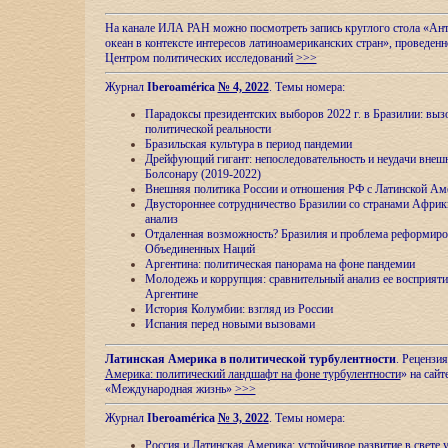
На канале ИЛА РАН можно посмотреть запись круглого стола «Ан
океан в контексте интересов латиноамериканских стран», проведенн
Центром политических исследований
>>>
Журнал
Iberoamérica
№ 4, 2022
. Темы номера:
Парадоксы президентских выборов 2022 г. в Бразилии: выз
политической реальности
Бразильская культура в период пандемии
Дрейфующий гигант: непоследовательность и неудачи внеш
Болсонару (2019-2022)
Внешняя политика России и отношения РФ с Латинской Ам
Двустороннее сотрудничество Бразилии со странами Африк
анализ
Отдаленная возможность? Бразилия и проблема реформиро
Объединенных Наций
Аргентина: политическая панорама на фоне пандемии
Молодежь и коррупция: сравнительный анализ ee восприяти
Аргентине
История Колумбии: взгляд из России
Испания перед новыми вызовами
Латинская Америка в политической турбулентности
. Рецензия
Америка: политический ландшафт на фоне турбулентности
» на сайт
«Международная жизнь»
>>>
Журнал
Iberoamérica
№ 3, 2022
. Темы номера:
Россия и Латинская Америка: устойчивое развитие в свете 