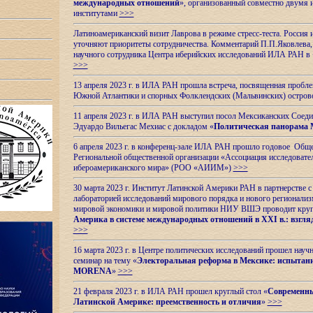
международных отношений
», организованный совместно двумя 
институтами
>>>
Латиноамериканский визит Лаврова в режиме стресс-теста. Россия 
уточняют приоритеты сотрудничества. Комментарий П.П.Яковлева, д
научного сотрудника Центра иберийских исследований ИЛА РАН в 
>>>
13 апреля 2023 г. в ИЛА РАН прошла встреча, посвященная пробл
Южной Атлантики и спорных
Фолклендских (Мальвинских) остро
11 апреля 2023 г. в ИЛА РАН выступил посол Мексиканских Соед
Эдуардо Вильегас Мехиас c докладом «
Политическая панорама 
6 апреля 2023 г. в конференц-зале ИЛА РАН прошло годовое Обще
Региональной общественной организации «Ассоциация исследовате
ибероамериканского мира» (РОО «АИИМ»)
>>>
30 марта 2023 г. Институт Латинской Америки РАН в партнерстве
лабораторией исследований мирового порядка и нового регионализ
мировой экономики и мировой политики НИУ ВШЭ проводит круг
Америка в системе международных отношений в XXI в.: взгляд
>>>
16 марта 2023 г. в Центре политических исследований прошел науч
семинар на тему «
Электоральная реформа в Мексике: испытани
MORENA
»
>>>
21 февраля 2023 г. в ИЛА РАН прошел круглый стол «
Современны
Латинской Америке: преемственность и отличия
»
>>>