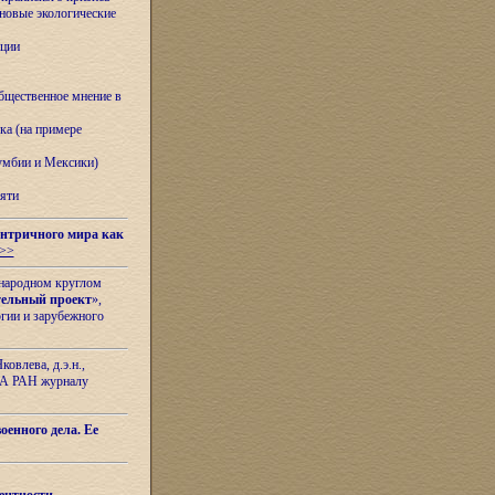
овые экологические
ации
бщественное мнение в
ка (на примере
лумбии и Мексики)
яти
нтричного мира как
>>
ународном круглом
тельный проект
»,
гии и зарубежного
овлева, д.э.н.,
ИЛА РАН журналу
оенного дела. Ее