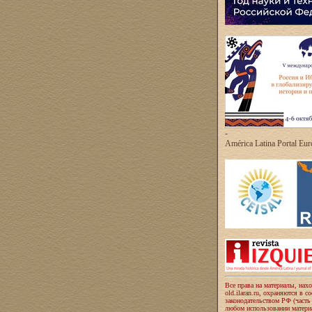
-
América Latina Portal Eu
Все права на материалы, нах
old.ilaran.ru, охраняются в с
законодательством РФ (часть
любом использовании материа