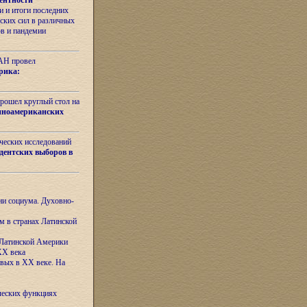
ентности
 и итоги последних
ских сил в различных
ов и пандемии
РАН провел
рика:
рошел круглый стол на
иноамериканских
ических исследований
дентских выборов в
ни социума. Духовно-
м в странах Латинской
 Латинской Америки
XX века
евых в XX веке. На
ческих функциях