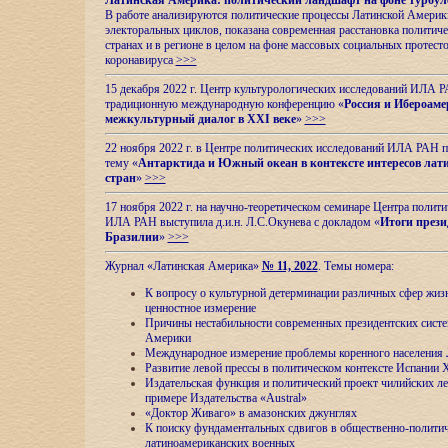
Латинская Америка: политический ландшафт на фоне турбул
В работе анализируются политические процессы Латинской Америки
электоральных циклов, показана современная расстановка политиче
странах и в регионе в целом на фоне массовых социальных протест
коронавируса
>>>
15 декабря 2022 г. Центр культурологических исследований ИЛА 
традиционную международную конференцию «
Россия и Ибероаме
межкультурный диалог в XXI веке
»
>>>
22 ноября 2022 г. в Центре политических исследований ИЛА РАН п
тему «
Антарктида и Южный океан в контексте интересов лат
стран
»
>>>
17 ноября 2022 г. на научно-теоретическом семинаре Центра полит
ИЛА РАН выступила д.и.н. Л.С.Окунева с докладом «
Итоги прези
Бразилии
»
>>>
Журнал «Латинская Америка»
№ 11, 2022
. Темы номера:
К вопросу о культурной детерминации различных сфер жиз
ценностное измерение
Причины нестабильности современных президентских систе
Америки
Международное измерение проблемы коренного населения
Развитие левой прессы в политическом контексте Испании 
Издательская функция и политический проект чилийских л
примере Издательства «Austral»
«Доктор Живаго» в амазонских джунглях
К поиску фундаментальных сдвигов в общественно-полити
латиноамериканских военных