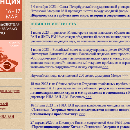
4-6 октября 2023 г. Санкт-Петербургский государственный универс
Латинской Америки РАН проводят шестой международный форум 
Ибероамерика в турбулентном мире: история и современность
НОВОСТИ ИНСТИТУТА
1 июня 2023 г. приказом Министерства науки и высшего образован
РАН и ИКСА РАН был создан объединенный совет по защите диссер
ученой степени кандидата наук, на соискание ученой степени доктор
1 июня 2023 г. Российский совет по международным делам (РСМД)
Институтом Латинской Америки Российской академии наук провели
«Сотрудничество России и латиноамериканских стран в новых услов
экономического роста?», посвященный текущим проблемам и персп
экономического сотрудничества между странами
>>>
Научный семинар, посвященный 200-летию Доктрины Монро
>>>
18 мая 2023 г. на Общем собрании Отделения глобальных проблем
отношений РАН с докладом на тему «
Левый тренд в политическ
ия о защитах
латиноамериканских стран и его проявление в отношениях с 
директора ИЛА РАН Д.М. Розенталь
>>>
телей
16-17 мая 2023 г. в ИЛА РАН прошла конференция молодых латин
ира
«
Латинская Америка: молодые исследователи в поиске нового 
региональную проблематику
»
>>>
 ИЛА РАН
27 апреля 2023 г. в Институте Китая и современной Азии РАН про
«
Перепозиционирование Китая в Латинской
Америке в услови