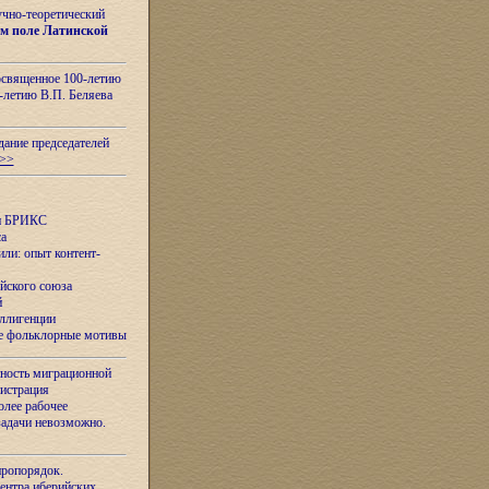
учно-теоретический
м поле Латинской
освященное 100-летию
-летию В.П. Беляева
дание председателей
>>
ан БРИКС
са
ли: опыт контент-
йского союза
й
еллигенции
ые фольклорные мотивы
ность миграционной
нистрация
олее рабочее
задачи невозможно.
иропорядок.
Центра иберийских