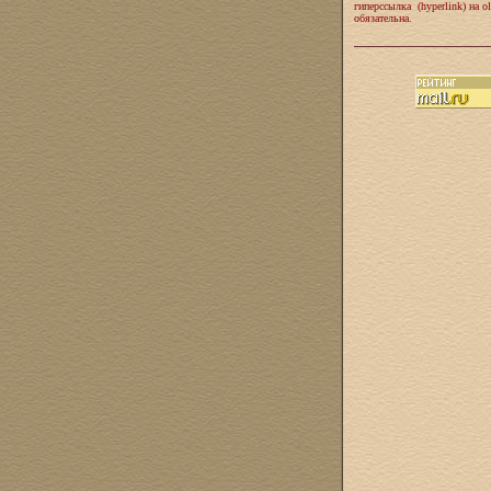
гиперссылка (hyperlink) на ol
обязательна.