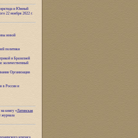
тарктида и Южный
ого 22 ноября 2022 г.
овы новой
ней политики
ерикой и Бразилией
и: количественный
вания Организации
я в России и
 на книгу «
Латинская
е журнала
украинского кризиса