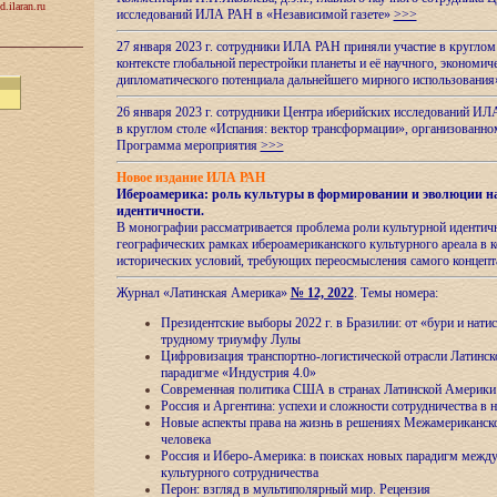
d.ilaran.ru
исследований ИЛА РАН в «Независимой газете»
>>>
27 января 2023 г. сотрудники ИЛА РАН приняли участие в круглом
контексте глобальной перестройки планеты и её научного, экономич
дипломатического потенциала дальнейшего мирного использовани
26 января 2023 г. сотрудники Центра иберийских исследований ИЛ
в круглом столе «Испания: вектор трансформации», организова
Программа мероприятия
>>>
Новое издание ИЛА РАН
Ибероамерика: роль культуры в формировании и эволюции н
идентичности
.
В монографии рассматривается проблема роли культурной идентич
географических рамках ибероамериканского культурного ареала в 
исторических условий, требующих переосмысления самого концепт
Журнал «Латинская Америка»
№ 12, 2022
. Темы номера:
Президентские выборы 2022 г. в Бразилии: от «бури и нати
трудному триумфу Лулы
Цифровизация транспортно-логистической отрасли Латинс
парадигме «Индустрия 4.0»
Современная политика США в странах Латинской Америки 
Россия и Аргентина: успехи и сложности сотрудничества в 
Новые аспекты права на жизнь в решениях Межамериканско
человека
Россия и Иберо-Америка: в поисках новых парадигм межд
культурного сотрудничества
Перон: взгляд в мультиполярный мир. Рецензия