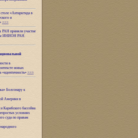
 столе «Антарктида в
еского и
я»
>>>
А РАН приняли участие
нном ИНИОН РАН.
ациональной
ности в
контексте новых
а «идентичность»
>>>
ска» Болсонару к
кой Америки в
и Карибского бассейна
непростых условиях
го суда по правам
ународного