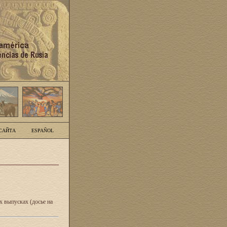
САЙТА
ESPAÑOL
 выпусках (досье на