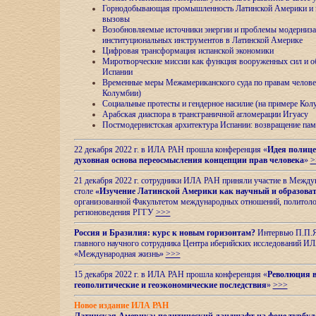
Горнодобывающая промышленность Латинской Америки и н
вызовы
Возобновляемые источники энергии и проблемы модерниз
институциональных инструментов в Латинской Америке
Цифровая трансформация испанской экономики
Миротворческие миссии как функция вооруженных сил и о
Испании
Временные меры Межамериканского суда по правам челове
Колумбии)
Социальные протесты и гендерное насилие (на примере Ко
Арабская диаспора в трансграничной агломерации Игуасу
Постмодернистская архитектура Испании: возвращение пам
22 декабря 2022 г. в ИЛА РАН прошла конференция «
Идея полице
духовная основа переосмысления концепции прав человека
»
>
21 декабря 2022 г. сотрудники ИЛА РАН приняли участие в Межд
столе
«Изучение Латинской Америки как научный и образова
организованной Факультетом международных отношений, политоло
регионоведения
РГГУ
>>>
Россия и Бразилия: курс к новым горизонтам?
Интервью П.П.Як
главного научного сотрудника Центра иберийских исследований 
«Международная жизнь»
>>>
15 декабря 2022 г. в ИЛА РАН прошла конференция «
Революция в
геополитические и геоэкономические последствия
»
>>>
Новое издание ИЛА РАН