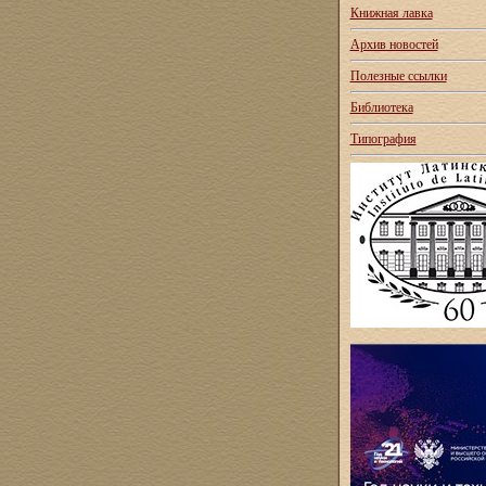
Книжная лавка
Архив новостей
Полезные ссылки
Библиотека
Типография