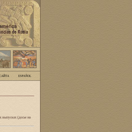
САЙТА
ESPAÑOL
 выпусках (досье на