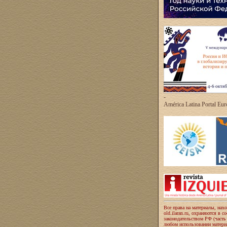
-
América Latina Portal Eu
Все права на материалы, нах
old.ilaran.ru, охраняются в с
законодательством РФ (часть
любом использовании материа