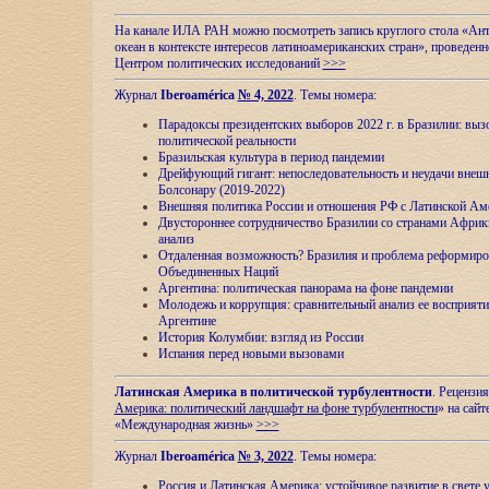
На канале ИЛА РАН можно посмотреть запись круглого стола «Ан
океан в контексте интересов латиноамериканских стран», проведенн
Центром политических исследований
>>>
Журнал
Iberoamérica
№ 4, 2022
. Темы номера:
Парадоксы президентских выборов 2022 г. в Бразилии: выз
политической реальности
Бразильская культура в период пандемии
Дрейфующий гигант: непоследовательность и неудачи внеш
Болсонару (2019-2022)
Внешняя политика России и отношения РФ с Латинской Ам
Двустороннее сотрудничество Бразилии со странами Африк
анализ
Отдаленная возможность? Бразилия и проблема реформиро
Объединенных Наций
Аргентина: политическая панорама на фоне пандемии
Молодежь и коррупция: сравнительный анализ ee восприяти
Аргентине
История Колумбии: взгляд из России
Испания перед новыми вызовами
Латинская Америка в политической турбулентности
. Рецензия
Америка: политический ландшафт на фоне турбулентности
» на сайт
«Международная жизнь»
>>>
Журнал
Iberoamérica
№ 3, 2022
. Темы номера:
Россия и Латинская Америка: устойчивое развитие в свете 