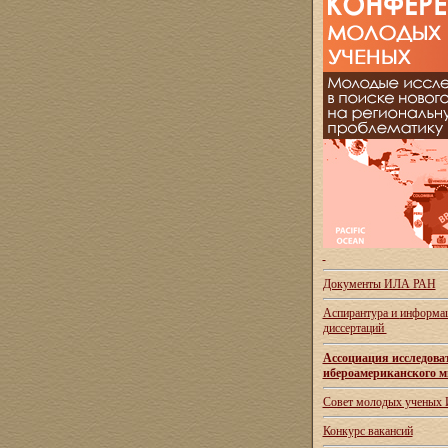
Документы ИЛА РАН
Аспирантура и
информац
диссертаций
Ассоциация исследова
ибероамериканского м
Совет молодых ученых
Конкурс вакансий