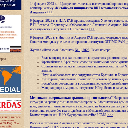
14 февраля 2023 г. в Центре политических исследований прошел на
семинар на тему «
Китайская инициатива BRI в геополитическо
Америки
»
>>>
9 февраля 2023 г. в ИЛА РАН прошло заседание Ученого совета, п
В.П. Беляева. С докладом «Образование в Латинской Америке. 100
посвящается» выступила Э.Г.Ермольева
>>>
9 февраля 2023 г. в Институте Африки РАН прошло очередное засе
Советов молодых ученых и аспирантов институтов ОГПМО РАН
>
Журнал «Латинская Америка»
№ 1, 2023
. Темы номера:
Роль концепции инклюзивности в стратегиях развития стр
ropeo
Франчайзинг в Аргентине: спасение экономики после кризи
Социальная политика в программах политических партий Чи
анализа
Научно-образовательное сотрудничество Бразилии и Европе
Культурная дипломатия Бразилии: от истоков до наших дне
Российская революция в восприятии перуанской левой инт
Жанр хоррора в мировом искусстве. Иберийские и западн
Мексикано-американская граница: кризис навсегда
? Напряжен
ситуации на границе вышла на новый уровень. Американская адми
предпринимает попытки вернуть вышедшую из баланса систему в б
состояние, однако без взаимодействия с Мексикой реализовать эти 
Комментарий к.и.н. Н.Ю.Кудеяровой на сайте РСМД
>>>
одящиеся на сайте
оответствии с
Россия и Латинская Америка хотят расшатать западоцентричный м
 4 ГК РФ). При
лов сайта
Комментарий П.П.Яковлева, д.э.н., главного научного сотрудника 