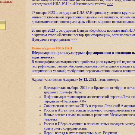
d.ilaran.ru
исследований ИЛА РАН в «Независимой газете»
>>>
27 января 2023 г. сотрудники ИЛА РАН приняли участие в круглом
контексте глобальной перестройки планеты и её научного, экономич
дипломатического потенциала дальнейшего мирного использовани
26 января 2023 г. сотрудники Центра иберийских исследований ИЛ
в круглом столе «Испания: вектор трансформации», организова
Программа мероприятия
>>>
Новое издание ИЛА РАН
Ибероамерика: роль культуры в формировании и эволюции н
идентичности
.
В монографии рассматривается проблема роли культурной идентич
географических рамках ибероамериканского культурного ареала в 
исторических условий, требующих переосмысления самого концепт
Журнал «Латинская Америка»
№ 12, 2022
. Темы номера:
Президентские выборы 2022 г. в Бразилии: от «бури и нати
трудному триумфу Лулы
Цифровизация транспортно-логистической отрасли Латинс
парадигме «Индустрия 4.0»
Современная политика США в странах Латинской Америки 
Россия и Аргентина: успехи и сложности сотрудничества в 
Новые аспекты права на жизнь в решениях Межамериканско
человека
Россия и Иберо-Америка: в поисках новых парадигм межд
культурного сотрудничества
Перон: взгляд в мультиполярный мир. Рецензия