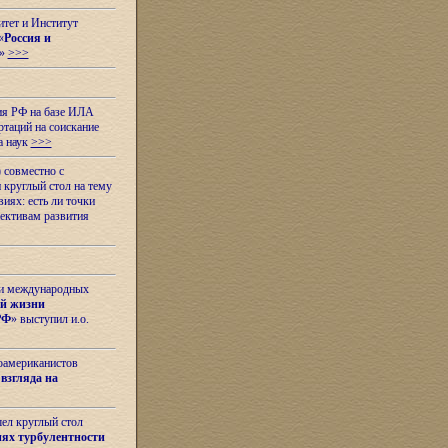
итет и Институт
«
Россия и
»
>>>
ия РФ на базе ИЛА
таций на соискание
а наук
>>>
 совместно с
 круглый стол на тему
иях: есть ли точки
ективам развития
 и международных
ой жизни
РФ
» выступил и.о.
оамериканистов
взгляда на
шел круглый стол
ях турбулентности