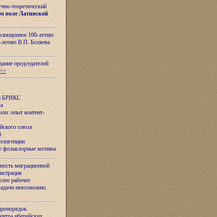
учно-теоретический
м поле Латинской
освященное 100-летию
-летию В.П. Беляева
дание председателей
>>
ан БРИКС
са
ли: опыт контент-
йского союза
й
еллигенции
ые фольклорные мотивы
ность миграционной
нистрация
олее рабочее
задачи невозможно.
иропорядок.
Центра иберийских