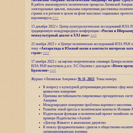
Латинская Америка: политический ландшафт на фоне турбул
В работе анализируются политические процессы Латинской Америки
электоральных циклов, показана современная расстановка политиче
странах и в регионе в целом на фоне массовых социальных протест
коронавируса
>>>
15 декабря 2022 г. Центр культурологических исследований ИЛА 
традиционную международную конференцию «
Россия и Ибероаме
межкультурный диалог в XXI веке
»
>>>
22 ноября 2022 г. в Центре политических исследований ИЛА РАН п
тему «
Антарктида и Южный океан в контексте интересов лат
стран
»
>>>
17 ноября 2022 г. на научно-теоретическом семинаре Центра полит
ИЛА РАН выступила д.и.н. Л.С.Окунева с докладом «
Итоги прези
Бразилии
»
>>>
Журнал «Латинская Америка»
№ 11, 2022
. Темы номера:
К вопросу о культурной детерминации различных сфер жиз
ценностное измерение
Причины нестабильности современных президентских систе
Америки
Международное измерение проблемы коренного населения
Развитие левой прессы в политическом контексте Испании 
Издательская функция и политический проект чилийских л
примере Издательства «Austral»
«Доктор Живаго» в амазонских джунглях
К поиску фундаментальных сдвигов в общественно-полити
латиноамериканских военных