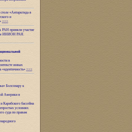
 столе «Антарктида в
еского и
я»
>>>
А РАН приняли участие
нном ИНИОН РАН.
ациональной
ности в
контексте новых
а «идентичность»
>>>
ска» Болсонару к
кой Америки в
и Карибского бассейна
непростых условиях
го суда по правам
ународного