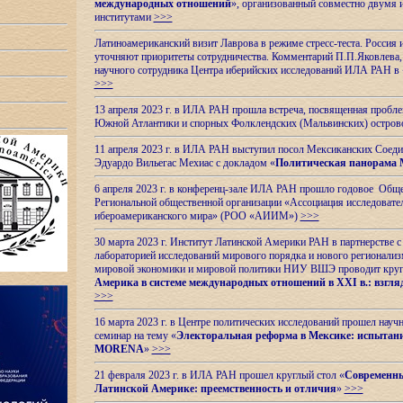
международных отношений
», организованный совместно двумя 
институтами
>>>
Латиноамериканский визит Лаврова в режиме стресс-теста. Россия 
уточняют приоритеты сотрудничества. Комментарий П.П.Яковлева, д
научного сотрудника Центра иберийских исследований ИЛА РАН в 
>>>
13 апреля 2023 г. в ИЛА РАН прошла встреча, посвященная пробл
Южной Атлантики и спорных
Фолклендских (Мальвинских) остро
11 апреля 2023 г. в ИЛА РАН выступил посол Мексиканских Соед
Эдуардо Вильегас Мехиас c докладом «
Политическая панорама 
6 апреля 2023 г. в конференц-зале ИЛА РАН прошло годовое Обще
Региональной общественной организации «Ассоциация исследовате
ибероамериканского мира» (РОО «АИИМ»)
>>>
30 марта 2023 г. Институт Латинской Америки РАН в партнерстве
лабораторией исследований мирового порядка и нового регионализ
мировой экономики и мировой политики НИУ ВШЭ проводит круг
Америка в системе международных отношений в XXI в.: взгляд
>>>
16 марта 2023 г. в Центре политических исследований прошел науч
семинар на тему «
Электоральная реформа в Мексике: испытани
MORENA
»
>>>
21 февраля 2023 г. в ИЛА РАН прошел круглый стол «
Современны
Латинской Америке: преемственность и отличия
»
>>>