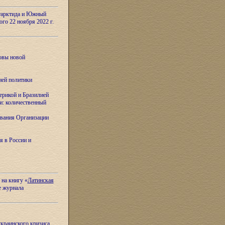
тарктида и Южный
ого 22 ноября 2022 г.
овы новой
ней политики
ерикой и Бразилией
и: количественный
вания Организации
я в России и
 на книгу «
Латинская
е журнала
украинского кризиса