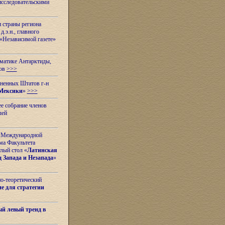
исследовательскими
и страны региона
.э.н., главного
«Независимой газете»
ематике Антарктиды,
вов
>>>
иненных Штатов г-н
Мексики
»
>>>
е собрание членов
лей
 с Международной
ма Факультета
лый стол «
Латинская
 Запада и Незапада
»
но-теоретический
е для стратегии
й левый тренд в