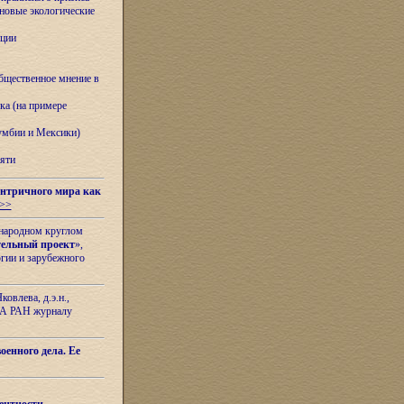
овые экологические
ации
бщественное мнение в
ка (на примере
лумбии и Мексики)
яти
нтричного мира как
>>
ународном круглом
тельный проект
»,
гии и зарубежного
овлева, д.э.н.,
ИЛА РАН журналу
оенного дела. Ее