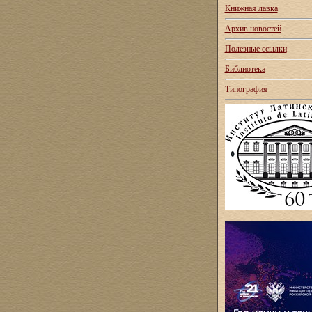
Книжная лавка
Архив новостей
Полезные ссылки
Библиотека
Типография