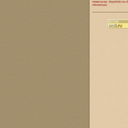
гиперссылка (hyperlink) на ol
обязательна.