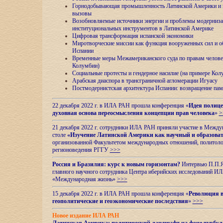
Горнодобывающая промышленность Латинской Америки и н
вызовы
Возобновляемые источники энергии и проблемы модерниз
институциональных инструментов в Латинской Америке
Цифровая трансформация испанской экономики
Миротворческие миссии как функция вооруженных сил и о
Испании
Временные меры Межамериканского суда по правам челове
Колумбии)
Социальные протесты и гендерное насилие (на примере Ко
Арабская диаспора в трансграничной агломерации Игуасу
Постмодернистская архитектура Испании: возвращение пам
22 декабря 2022 г. в ИЛА РАН прошла конференция «
Идея полице
духовная основа переосмысления концепции прав человека
»
>
21 декабря 2022 г. сотрудники ИЛА РАН приняли участие в Межд
столе
«Изучение Латинской Америки как научный и образова
организованной Факультетом международных отношений, политоло
регионоведения
РГГУ
>>>
Россия и Бразилия: курс к новым горизонтам?
Интервью П.П.Як
главного научного сотрудника Центра иберийских исследований 
«Международная жизнь»
>>>
15 декабря 2022 г. в ИЛА РАН прошла конференция «
Революция в
геополитические и геоэкономические последствия
»
>>>
Новое издание ИЛА РАН