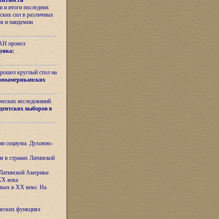
ентности
 и итоги последних
ских сил в различных
ов и пандемии
РАН провел
рика:
рошел круглый стол на
иноамериканских
ических исследований
дентских выборов в
ни социума. Духовно-
м в странах Латинской
 Латинской Америки
XX века
евых в XX веке. На
ческих функциях