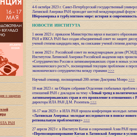
4-6 октября 2023 г. Санкт-Петербургский государственный универс
Латинской Америки РАН проводят шестой международный форум 
Ибероамерика в турбулентном мире: история и современность
НОВОСТИ ИНСТИТУТА
1 июня 2023 г. приказом Министерства науки и высшего образован
РАН и ИКСА РАН был создан объединенный совет по защите диссер
ученой степени кандидата наук, на соискание ученой степени доктор
1 июня 2023 г. Российский совет по международным делам (РСМД)
Институтом Латинской Америки Российской академии наук провели
«Сотрудничество России и латиноамериканских стран в новых услов
экономического роста?», посвященный текущим проблемам и персп
экономического сотрудничества между странами
>>>
Научный семинар, посвященный 200-летию Доктрины Монро
>>>
18 мая 2023 г. на Общем собрании Отделения глобальных проблем
отношений РАН с докладом на тему «
Левый тренд в политическ
ия о защитах
латиноамериканских стран и его проявление в отношениях с 
директора ИЛА РАН Д.М. Розенталь
>>>
телей
16-17 мая 2023 г. в ИЛА РАН прошла конференция молодых латин
ира
«
Латинская Америка: молодые исследователи в поиске нового 
региональную проблематику
»
>>>
 ИЛА РАН
27 апреля 2023 г. в Институте Китая и современной Азии РАН про
«
Перепозиционирование Китая в Латинской
Америке в услови