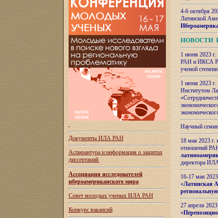
4-6 октября 20
Латинской Аме
Ибероамерика
НОВОСТИ 
1 июня 2023 г.
РАН и ИКСА РА
ученой степени
1 июня 2023 г
Институтом Ла
«Сотрудничеств
экономическог
экономическог
Научный семин
Документы ИЛА РАН
18 мая 2023 г
отношений РАН
Аспирантура и
информация о защитах
латиноамерик
диссертаций
директора ИЛА
Ассоциация исследователей
16-17 мая 202
ибероамериканского мира
«
Латинская Ам
региональную
Совет молодых ученых ИЛА РАН
27 апреля 2023
Конкурс вакансий
«
Перепозицио