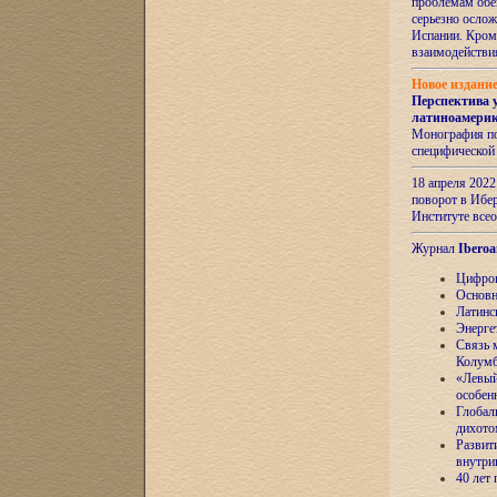
проблемам обе
серьезно ослож
Испании. Кром
взаимодейств
Новое издани
Перспектива 
латиноамери
Монография по
специфической
18 апреля 202
поворот в Ибер
Институте все
Журнал
Iberoa
Цифров
Основн
Латинс
Энерге
Связь 
Колум
«Левый
особен
Глобал
дихото
Развит
внутри
40 лет