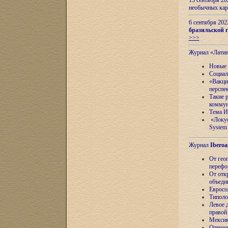
13 сентября 2
необычных кар
6 сентября 20
бразильской г
>>>
Журнал «Лати
Новые 
Социал
«Вакци
перспе
Такие 
коммун
Тема И
«Локус
System 
Журнал
Iberoa
От гео
перефо
От отк
объеди
Евросо
Типоло
Левое д
правой
Мексик
Отноше