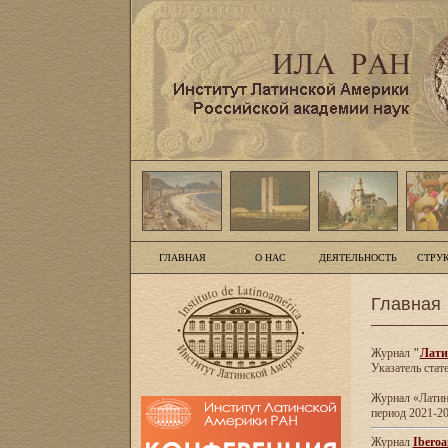
ГЛАВНАЯ
О НАС
ДЕЯТЕЛЬНОСТЬ
СТРУ
Главная
Журнал
"
Лати
Указатель стат
Журнал «Латинс
период 2021-20
Журнал
Iberoa