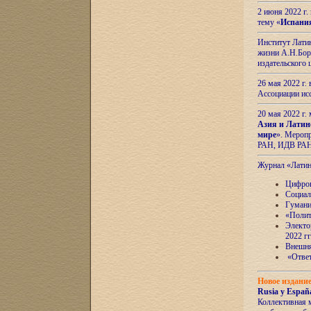
2 июня 2022 г
тему «
Испани
Институт Латин
жизни А.Н.Боро
издательского
26 мая 2022 г
Ассоциации ис
20 мая 2022 г.
Азия и Латин
мире
». Мероп
РАН, ИДВ РА
Журнал «Лати
Цифров
Социал
Гумани
«Полит
Электо
2022 гг
Внешняя
«Ответ
Новое издани
Rusia y España
Коллективная 