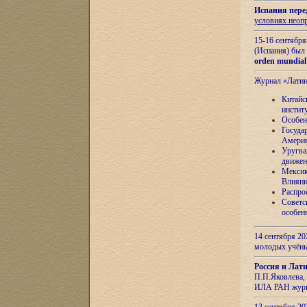
Испания пере
условиях неоп
15-16 сентябр
(Испания) был
orden mundial
Журнал «Лати
Китайс
инстит
Особен
Госуда
Амери
Уругва
движен
Мексик
Влияни
Распро
Советс
особен
14 сентября 20
молодых учён
Россия и Лат
П.П.Яковлева, 
ИЛА РАН журн