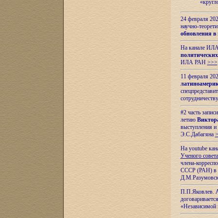
«кругл
24 февраля 202
научно-теорети
обновления в
На канале ИЛА
политических
ИЛА РАН
>>>
11 февраля 202
латиноамерик
спецпредстави
сотрудничест
#2 часть запис
летию
Виктор
выступления и
Э.С.Дабагяна
На youtube ка
Ученого совета
члена-корресп
СССР (РАН) в 1
Д.М.Разумовск
П.П.Яковлев.
договариваетс
«Независимой 