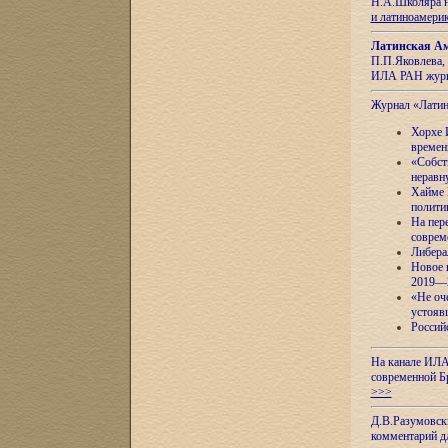
Н.А.Школяра н
и латиноамери
Латинская Ам
П.П.Яковлева, 
ИЛА РАН журн
Журнал «Лати
Хорхе 
времен
«Собст
неравн
Хайме 
полити
На пер
соврем
Либера
Новое 
2019—
«Не оч
устояв
Россий
На канале ИЛА
современной Б
>>>
Д.В.Разумовск
комментарий 