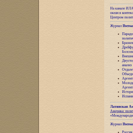
На канале ИЛА
океан в контек
Центром полит
Журнал
Iberoa
Парадо
полити
Бразил
Дрейфу
Болсон
Внешня
Двусто
анализ
Отдале
Объеди
Аргент
Молоде
Аргент
Истори
Испани
Латинская Ам
Америка: поли
«Международн
Журнал
Iberoa
Россия