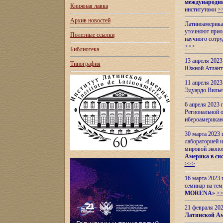
международн
Книжная лавка
институтами
>
Архив новостей
Латиноамерикан
уточняют приор
Полезные ссылки
научного сотр
>>>
Библиотека
13 апреля 202
Типография
Южной Атлант
11 апреля 202
Эдуардо Вилье
6 апреля 2023
Региональной 
ибероамерика
30 марта 2023
лабораторией и
мировой эконо
Америка в сис
>>>
16 марта 2023 
семинар на тем
MORENA
»
>
21 февраля 20
Латинской Ам