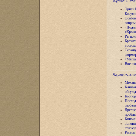
Журнал «Лати
Эрнан 
Косуме
Особен
соврем
«Подли
«Кроко
Регион
Бразил
восток
Сержиу
формир
«Мягка
Военно
Журнал «Лати
Механи
Климат
обсужд
Корпор
Послед
глобал
Древне
пробле
Киноин
Топони
этноку
Россия