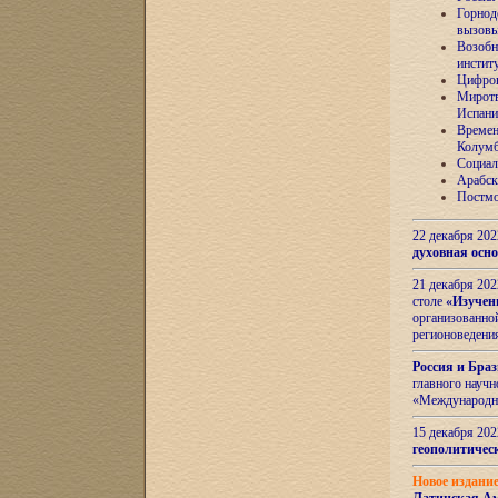
Горнод
вызов
Возобн
инстит
Цифров
Миротв
Испани
Времен
Колумб
Социал
Арабск
Постмо
22 декабря 20
духовная осн
21 декабря 20
столе
«Изучен
организованно
регионоведени
Россия и Бра
главного науч
«Международн
15 декабря 20
геополитическ
Новое издани