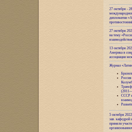
27 октября - 2
международног
дипломатии «А
противостояни
27 октября 20
на тему «Росси
взаимодействи
13 октября 202
Америка в сов
ассоциации ме
Журнал «Лати
Бразил
Россия
Колумб
Трансф
(2011—
СССР и
взаимо
Развит
5 октября 2022
зав. кафедрой
приняли участи
организованно