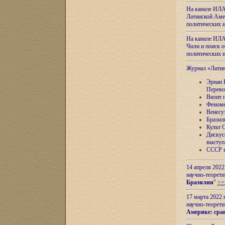
На канале ИЛА
Латинской Амер
политических
На канале ИЛА
Чили и поиск о
политических
Журнал «Лати
Эрнан 
Перево
Визит 
Феноме
Венесу
Бразил
Культ 
Дискус
выступ
СССР и
14 апреля 2022
научно-теорети
Бразилии
"
>>
17 марта 2022 
научно-теорети
Америке: сра