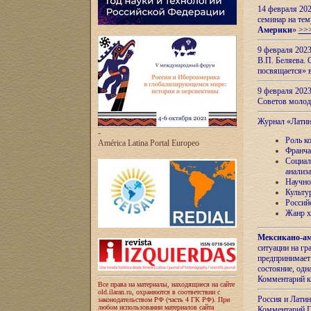
14 февраля 202
семинар на тем
Америки
»
>>
9 февраля 202
В.П. Беляева. 
посвящается» 
9 февраля 2023
Советов моло
Журнал «Лати
-
Роль к
América Latina Portal Europeo
Франча
Социал
анализ
Научно
Культу
Россий
Жанр х
Мексикано-ам
ситуации на г
предпринимает
состояние, одн
Комментарий к
Все права на материалы, находящиеся на сайте
old.ilaran.ru, охраняются в соответствии с
Россия и Лати
законодательством РФ (часть 4 ГК РФ). При
любом использовании материалов сайта
Комментарий П.