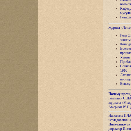
возмож
Кафедр
мусуль
Ретабло
Журнал «Лати
Роль Э
эконом
Конкур
Военно
прошло
Умная 
Пробле
Социал
1910—1
Латинс
исслед
Венесу
Почему прези
политики США 
журнала «Межд
Америки РАН
На канале ИЛА
исследований «
Насколько он
директор Инст