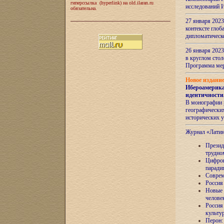
гиперссылка (hyperlink) на old.ilaran.ru
исследований 
обязательна.
27 января 2023
контексте глоб
дипломатическ
26 января 2023
в круглом сто
Программа ме
Новое издани
Ибероамерика
идентичности
В монографии 
географических
исторических 
Журнал «Лати
Президе
трудно
Цифров
паради
Соврем
Россия
Новые 
челове
Россия
культу
Перон: