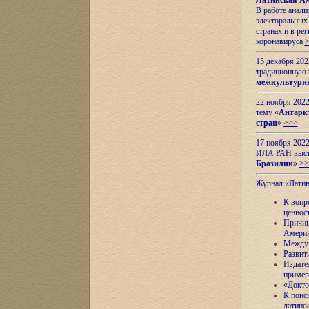
Латинская Ам
В работе анал
электоральных 
странах и в ре
коронавируса
15 декабря 20
традиционную
межкультурны
22 ноября 2022
тему «
Антаркт
стран
»
>>>
17 ноября 2022
ИЛА РАН высту
Бразилии
»
>>
Журнал «Лати
К вопр
ценнос
Причин
Амери
Междун
Развит
Издате
пример
«Докто
К поис
латино