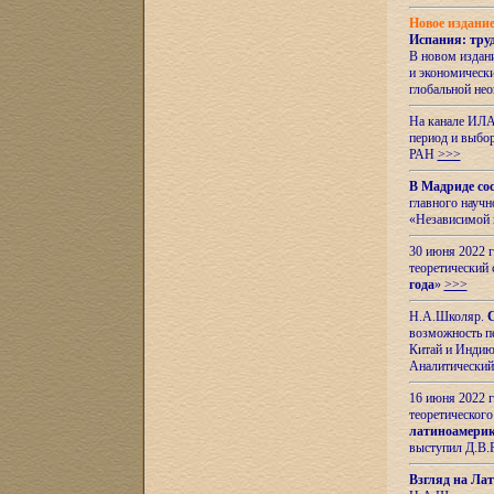
Новое издани
Испания: тру
В новом издан
и экономическ
глобальной не
На канале ИЛА
период и выбо
РАН
>>>
В Мадриде со
главного науч
«Независимой 
30 июня 2022 
теоретический 
года
»
>>>
Н.А.Школяр.
С
возможность пе
Китай и Индию,
Аналитический
16 июня 2022 г
теоретического
латиноамерик
выступил Д.В.
Взгляд на Ла