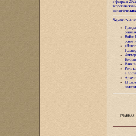
3 февраля 202
теоретический 
политически
Журнал «Лати
Гражда
социал
Война 
основ 
«Никог
Голлан
Фактор
Боливи
Влияни
Роль к
в Колу
Археол
El Caba
коллек
ГЛАВНАЯ