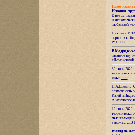
Новое издани
Испания: тру
В новом издан
и экономическ
глобальной не
На канале ИЛА
период и выбо
РАН
>>>
В Мадриде со
главного науч
«Независимой 
30 июня 2022 
теоретический 
года
»
>>>
Н.А.Школяр.
С
возможность пе
Китай и Индию,
Аналитический
16 июня 2022 г
теоретического
латиноамерик
выступил Д.В.
Взгляд на Ла