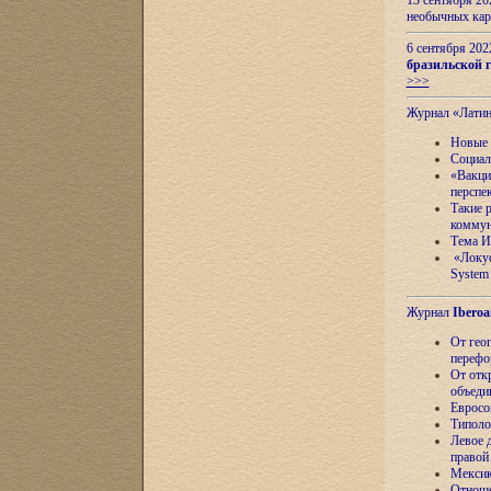
13 сентября 2
необычных кар
6 сентября 20
бразильской г
>>>
Журнал «Лати
Новые 
Социал
«Вакци
перспе
Такие 
коммун
Тема И
«Локус
System 
Журнал
Iberoa
От гео
перефо
От отк
объеди
Евросо
Типоло
Левое д
правой
Мексик
Отноше