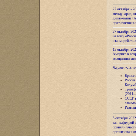
27 октября - 2
международног
дипломатии «А
противостояни
27 октября 20
на тему «Росси
взаимодействи
13 октября 202
Америка в сов
ассоциации ме
Журнал «Лати
Бразил
Россия
Колумб
Трансф
(2011—
СССР и
взаимо
Развит
5 октября 2022
зав. кафедрой
приняли участи
организованно