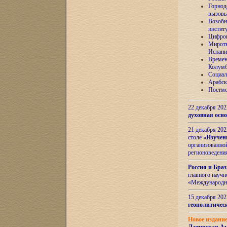
Горнод
вызов
Возобн
инстит
Цифров
Миротв
Испани
Времен
Колумб
Социал
Арабск
Постмо
22 декабря 20
духовная осн
21 декабря 20
столе
«Изучен
организованно
регионоведени
Россия и Бра
главного науч
«Международн
15 декабря 20
геополитическ
Новое издани