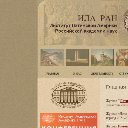
ГЛАВНАЯ
О НАС
ДЕЯТЕЛЬНОСТЬ
СТРУ
Главная
Журнал
"
Лати
Указатель стат
Журнал «Латинс
период 2021-20
Журнал
Iberoa