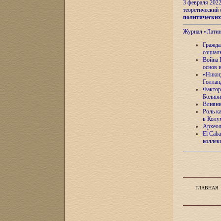
3 февраля 202
теоретический 
политически
Журнал «Лати
Гражда
социал
Война 
основ 
«Никог
Голлан
Фактор
Боливи
Влияни
Роль к
в Колу
Археол
El Caba
коллек
ГЛАВНАЯ