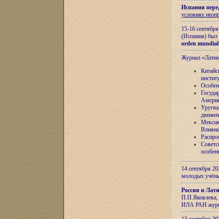
Испания пере
условиях неоп
15-16 сентябр
(Испания) был
orden mundial
Журнал «Лати
Китайс
инстит
Особен
Госуда
Амери
Уругва
движен
Мексик
Влияни
Распро
Советс
особен
14 сентября 20
молодых учён
Россия и Лат
П.П.Яковлева, 
ИЛА РАН журн