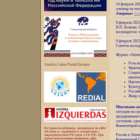
14 февраля 202
семинар на тем
Америки
»
>>
9 февраля 202
В.П. Беляева. 
посвящается» 
9 февраля 2023
Советов моло
Журнал «Лати
-
Роль к
América Latina Portal Europeo
Франча
Социал
анализ
Научно
Культу
Россий
Жанр х
Мексикано-ам
ситуации на г
предпринимает
состояние, одн
Комментарий к
Все права на материалы, находящиеся на сайте
old.ilaran.ru, охраняются в соответствии с
Россия и Лати
законодательством РФ (часть 4 ГК РФ). При
любом использовании материалов сайта
Комментарий П.