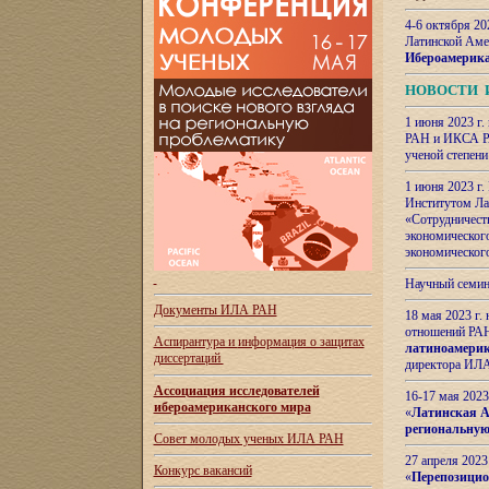
4-6 октября 20
Латинской Аме
Ибероамерика
НОВОСТИ 
1 июня 2023 г.
РАН и ИКСА РА
ученой степени
1 июня 2023 г
Институтом Ла
«Сотрудничеств
экономическог
экономическог
Научный семин
Документы ИЛА РАН
18 мая 2023 г
отношений РАН
Аспирантура и
информация о защитах
латиноамерик
диссертаций
директора ИЛА
Ассоциация исследователей
16-17 мая 202
ибероамериканского мира
«
Латинская Ам
региональную
Совет молодых ученых ИЛА РАН
27 апреля 2023
Конкурс вакансий
«
Перепозицио