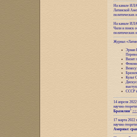
На канале ИЛА
Латинской Амер
политических
На канале ИЛА
Чили и поиск о
политических
Журнал «Лати
Эрнан 
Перево
Визит 
Феноме
Венесу
Бразил
Культ 
Дискус
выступ
СССР и
14 апреля 2022
научно-теорети
Бразилии
"
>>
17 марта 2022 
научно-теорети
Америке: сра