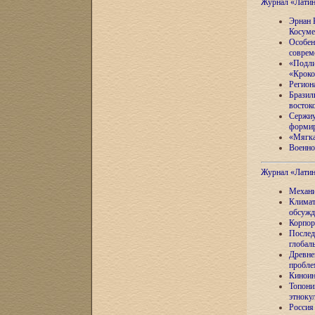
Журнал «Лати
Эрнан 
Косуме
Особен
соврем
«Подли
«Кроко
Регион
Бразил
восток
Сержиу
формир
«Мягка
Военно
Журнал «Лати
Механи
Климат
обсужд
Корпор
Послед
глобал
Древне
пробле
Киноин
Топони
этноку
Россия