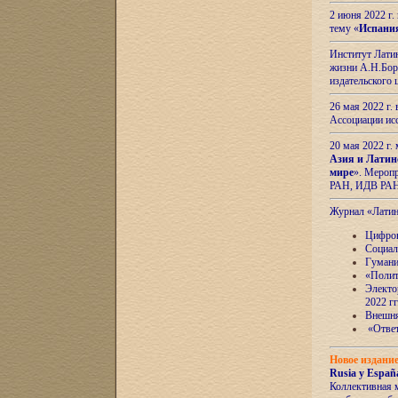
2 июня 2022 г
тему «
Испани
Институт Латин
жизни А.Н.Боро
издательского
26 мая 2022 г
Ассоциации ис
20 мая 2022 г.
Азия и Латин
мире
». Мероп
РАН, ИДВ РА
Журнал «Лати
Цифров
Социал
Гумани
«Полит
Электо
2022 гг
Внешняя
«Ответ
Новое издани
Rusia y España
Коллективная 