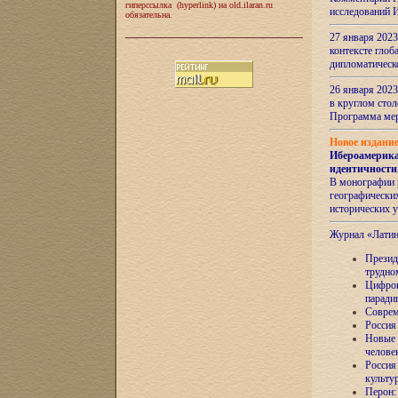
гиперссылка (hyperlink) на old.ilaran.ru
исследований 
обязательна.
27 января 2023
контексте глоб
дипломатическ
26 января 2023
в круглом сто
Программа ме
Новое издани
Ибероамерика
идентичности
В монографии 
географических
исторических 
Журнал «Лати
Президе
трудно
Цифров
паради
Соврем
Россия
Новые 
челове
Россия
культу
Перон: