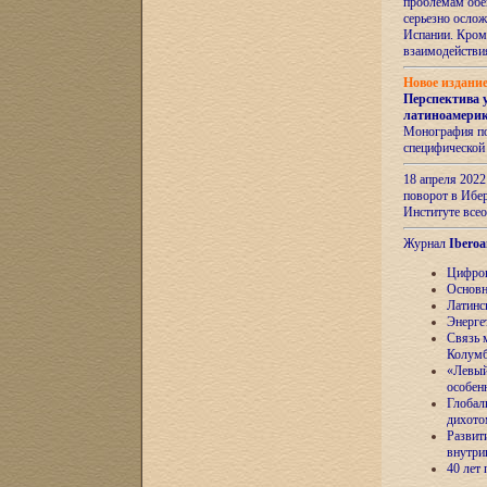
проблемам обе
серьезно ослож
Испании. Кром
взаимодейств
Новое издани
Перспектива 
латиноамери
Монография по
специфической
18 апреля 202
поворот в Ибер
Институте все
Журнал
Iberoa
Цифров
Основн
Латинс
Энерге
Связь 
Колум
«Левый
особен
Глобал
дихото
Развит
внутри
40 лет