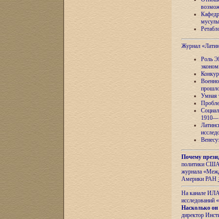
возмож
Кафедр
мусуль
Ретабло
Журнал «Лати
Роль Э
эконом
Конкур
Военно
прошло
Умная 
Пробле
Социал
1910—1
Латинс
исслед
Венесу
Почему прези
политики США 
журнала «Межд
Америки РАН
На канале ИЛА
исследований «
Насколько он
директор Инст