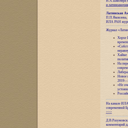
Н.А.Школяра н
и латиноамери
Латинская Ам
П.П.Яковлева, 
ИЛА РАН журн
Журнал «Лати
Хорхе 
времен
«Собст
неравн
Хайме 
полити
На пер
соврем
Либера
Новое 
2019—
«Не оч
устояв
Россий
На канале ИЛА
современной Б
>>>
Д.В.Разумовск
комментарий 