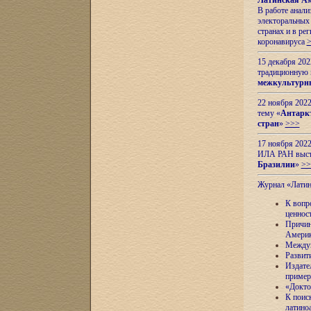
Латинская Ам
В работе анал
электоральных 
странах и в ре
коронавируса
15 декабря 20
традиционную
межкультурны
22 ноября 2022
тему «
Антаркт
стран
»
>>>
17 ноября 2022
ИЛА РАН высту
Бразилии
»
>>
Журнал «Лати
К вопр
ценнос
Причин
Амери
Междун
Развит
Издате
пример
«Докто
К поис
латино