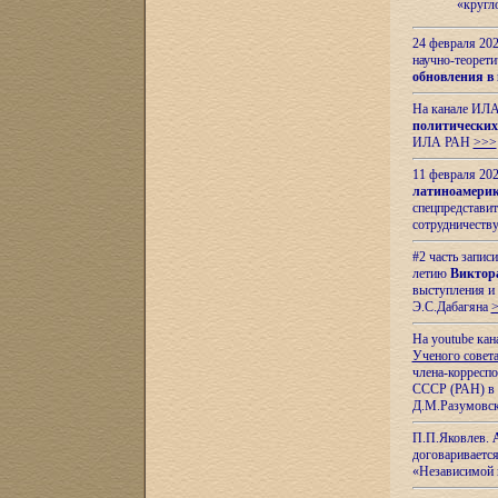
«кругл
24 февраля 202
научно-теорети
обновления в
На канале ИЛА
политических
ИЛА РАН
>>>
11 февраля 202
латиноамерик
спецпредстави
сотрудничест
#2 часть запис
летию
Виктор
выступления и
Э.С.Дабагяна
На youtube ка
Ученого совета
члена-корресп
СССР (РАН) в 1
Д.М.Разумовск
П.П.Яковлев.
договариваетс
«Независимой 