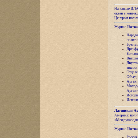
На канале ИЛА
океан в контек
Центром полит
Журнал
Iberoa
Парадо
полити
Бразил
Дрейфу
Болсон
Внешня
Двусто
анализ
Отдале
Объеди
Аргент
Молоде
Аргент
Истори
Испани
Латинская Ам
Америка: поли
«Международн
Журнал
Iberoa
Россия