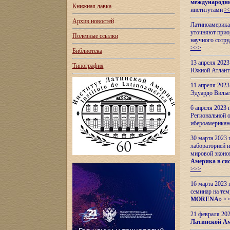
международн
Книжная лавка
институтами
>
Архив новостей
Латиноамерикан
уточняют приор
Полезные ссылки
научного сотр
>>>
Библиотека
13 апреля 202
Типография
Южной Атлант
11 апреля 202
Эдуардо Вилье
6 апреля 2023
Региональной 
ибероамерика
30 марта 2023
лабораторией и
мировой эконо
Америка в сис
>>>
16 марта 2023 
семинар на тем
MORENA
»
>
21 февраля 20
Латинской Ам