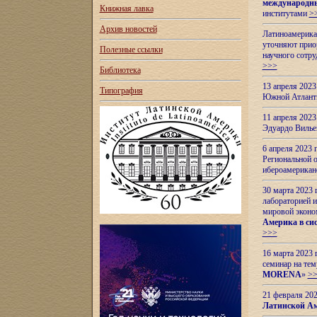
международн
Книжная лавка
институтами
>
Архив новостей
Латиноамерикан
уточняют приор
Полезные ссылки
научного сотр
>>>
Библиотека
13 апреля 202
Типография
Южной Атлант
11 апреля 202
Эдуардо Вилье
6 апреля 2023
Региональной 
ибероамерика
30 марта 2023
лабораторией и
мировой эконо
Америка в сис
>>>
16 марта 2023 
семинар на тем
MORENA
»
>
21 февраля 20
Латинской Ам