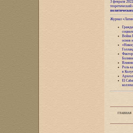
3 февраля 202
теоретический 
политически
Журнал «Лати
Гражда
социал
Война 
основ 
«Никог
Голлан
Фактор
Боливи
Влияни
Роль к
в Колу
Археол
El Caba
коллек
ГЛАВНАЯ