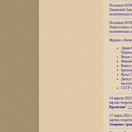
На канале ИЛА
Латинской Амер
политических
На канале ИЛА
Чили и поиск о
политических
Журнал «Лати
Эрнан 
Перево
Визит 
Феноме
Венесу
Бразил
Культ 
Дискус
выступ
СССР и
14 апреля 2022
научно-теорети
Бразилии
"
>>
17 марта 2022 
научно-теорети
Америке: сра