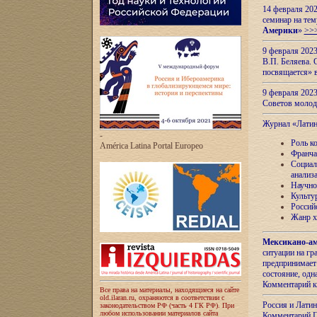
14 февраля 202
семинар на тем
Америки
»
>>
9 февраля 202
В.П. Беляева. 
посвящается» 
9 февраля 2023
Советов моло
Журнал «Лати
-
Роль к
América Latina Portal Europeo
Франча
Социал
анализ
Научно
Культу
Россий
Жанр х
Мексикано-ам
ситуации на г
предпринимает
состояние, одн
Комментарий к
Все права на материалы, находящиеся на сайте
old.ilaran.ru, охраняются в соответствии с
Россия и Лати
законодательством РФ (часть 4 ГК РФ). При
любом использовании материалов сайта
Комментарий П.