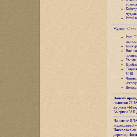
возмож
Кафедр
мусуль
Ретабло
Журнал «Лати
Роль Э
эконом
Конкур
Военно
прошло
Умная 
Пробле
Социал
1910—1
Латинс
исслед
Венесу
Почему прези
политики США 
журнала «Межд
Америки РАН
На канале ИЛА
исследований «
Насколько он
директор Инст