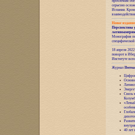
проблемам обе
серьезно ослож
Испании. Кром
взаимодейств
Новое издани
Перспектива 
латиноамери
Монография по
специфической
18 апреля 202
поворот в Ибер
Институте все
Журнал
Iberoa
Цифров
Основн
Латинс
Энерге
Связь 
Колум
«Левый
особен
Глобал
дихото
Развит
внутри
40 лет