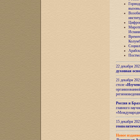
Горнод
вызов
Возобн
инстит
Цифров
Миротв
Испани
Времен
Колумб
Социал
Арабск
Постмо
22 декабря 20
духовная осн
21 декабря 20
столе
«Изучен
организованно
регионоведени
Россия и Бра
главного науч
«Международн
15 декабря 20
геополитическ
Новое издани