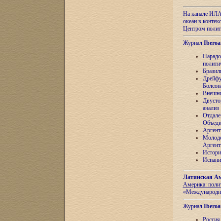
На канале ИЛА
океан в контек
Центром полит
Журнал
Iberoa
Парадо
полити
Бразил
Дрейфу
Болсон
Внешня
Двусто
анализ
Отдале
Объеди
Аргент
Молоде
Аргент
Истори
Испани
Латинская Ам
Америка: поли
«Международн
Журнал
Iberoa
Россия