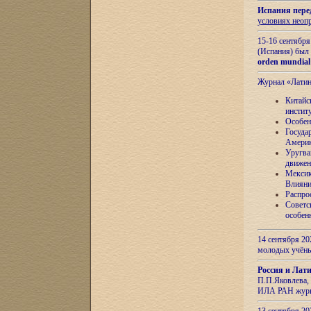
Испания пере
условиях неоп
15-16 сентябр
(Испания) был
orden mundial
Журнал «Лати
Китайс
инстит
Особен
Госуда
Амери
Уругва
движен
Мексик
Влияни
Распро
Советс
особен
14 сентября 20
молодых учён
Россия и Лат
П.П.Яковлева, 
ИЛА РАН журн