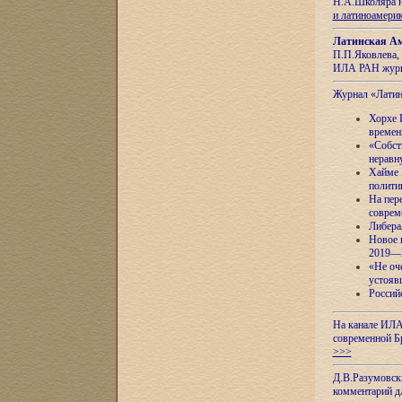
Н.А.Школяра н
и латиноамери
Латинская Ам
П.П.Яковлева, 
ИЛА РАН журн
Журнал «Лати
Хорхе 
времен
«Собст
неравн
Хайме 
полити
На пер
соврем
Либера
Новое 
2019—
«Не оч
устояв
Россий
На канале ИЛА
современной Б
>>>
Д.В.Разумовск
комментарий 