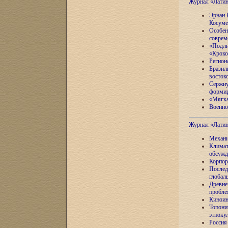
Журнал «Лати
Эрнан 
Косуме
Особен
соврем
«Подли
«Кроко
Регион
Бразил
восток
Сержиу
формир
«Мягка
Военно
Журнал «Лати
Механи
Климат
обсужд
Корпор
Послед
глобал
Древне
пробле
Киноин
Топони
этноку
Россия