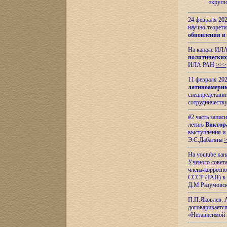
«кругл
24 февраля 202
научно-теорети
обновления в
На канале ИЛА
политических
ИЛА РАН
>>>
11 февраля 202
латиноамерик
спецпредстави
сотрудничест
#2 часть запис
летию
Виктор
выступления и
Э.С.Дабагяна
На youtube ка
Ученого совета
члена-корресп
СССР (РАН) в 1
Д.М.Разумовск
П.П.Яковлев.
договариваетс
«Независимой 