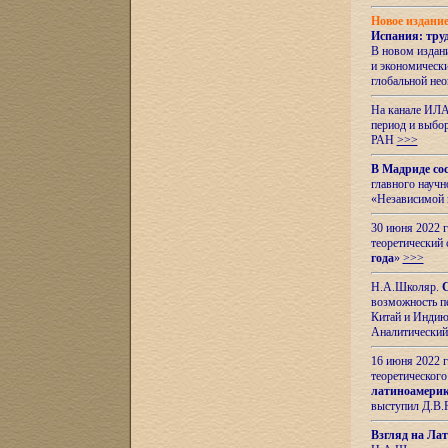
Новое издани
Испания: тру
В новом издан
и экономическ
глобальной не
На канале ИЛА
период и выбо
РАН
>>>
В Мадриде со
главного науч
«Независимой 
30 июня 2022 
теоретический 
года
»
>>>
Н.А.Школяр.
С
возможность пе
Китай и Индию,
Аналитический
16 июня 2022 г
теоретического
латиноамерик
выступил Д.В.
Взгляд на Ла