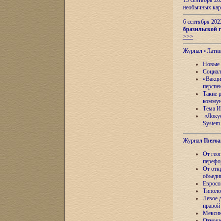
13 сентября 2
необычных кар
6 сентября 20
бразильской г
>>>
Журнал «Лати
Новые 
Социал
«Вакци
перспе
Такие 
коммун
Тема И
«Локус
System 
Журнал
Iberoa
От гео
перефо
От отк
объеди
Евросо
Типоло
Левое д
правой
Мексик
Отноше