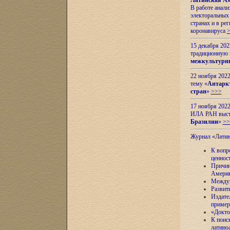
Латинская Ам
В работе анал
электоральных 
странах и в ре
коронавируса
15 декабря 20
традиционную
межкультурны
22 ноября 2022
тему «
Антаркт
стран
»
>>>
17 ноября 2022
ИЛА РАН высту
Бразилии
»
>>
Журнал «Лати
К вопр
ценнос
Причин
Амери
Междун
Развит
Издате
пример
«Докто
К поис
латино