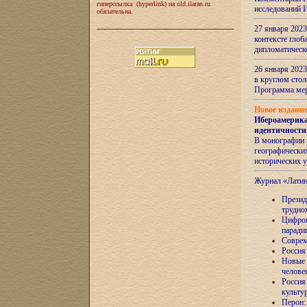
гиперссылка (hyperlink) на old.ilaran.ru
исследований 
обязательна.
27 января 2023
контексте глоб
дипломатическ
26 января 2023
в круглом сто
Программа ме
Новое издани
Ибероамерика
идентичности
В монографии 
географических
исторических 
Журнал «Лати
Президе
трудно
Цифров
паради
Соврем
Россия
Новые 
челове
Россия
культу
Перон: