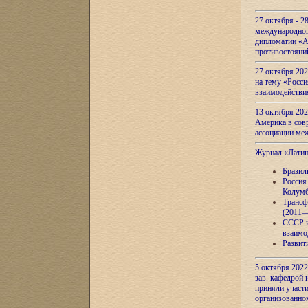
27 октября - 2
международног
дипломатии «А
противостояни
27 октября 20
на тему «Росси
взаимодействи
13 октября 202
Америка в сов
ассоциации ме
Журнал «Лати
Бразил
Россия
Колумб
Трансф
(2011—
СССР и
взаимо
Развит
5 октября 2022
зав. кафедрой
приняли участи
организованно