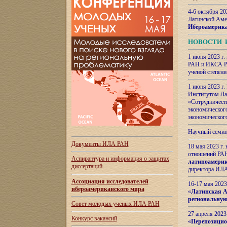
4-6 октября 20
Латинской Аме
Ибероамерика
НОВОСТИ 
1 июня 2023 г.
РАН и ИКСА РА
ученой степени
1 июня 2023 г
Институтом Ла
«Сотрудничеств
экономическог
экономическог
Научный семин
Документы ИЛА РАН
18 мая 2023 г
отношений РАН
Аспирантура и
информация о защитах
латиноамерик
диссертаций
директора ИЛА
Ассоциация исследователей
16-17 мая 202
ибероамериканского мира
«
Латинская Ам
региональную
Совет молодых ученых ИЛА РАН
27 апреля 2023
Конкурс вакансий
«
Перепозицио