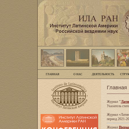
ГЛАВНАЯ
О НАС
ДЕЯТЕЛЬНОСТЬ
СТРУ
Главная
Журнал
"
Лати
Указатель стат
Журнал «Латинс
период 2021-20
Журнал
Iberoa