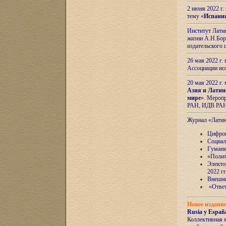
2 июня 2022 г
тему «
Испани
Институт Латин
жизни А.Н.Боро
издательского
26 мая 2022 г
Ассоциации ис
20 мая 2022 г.
Азия и Латин
мире
». Мероп
РАН, ИДВ РА
Журнал «Лати
Цифров
Социал
Гумани
«Полит
Электо
2022 гг
Внешняя
«Ответ
Новое издани
Rusia y España
Коллективная 