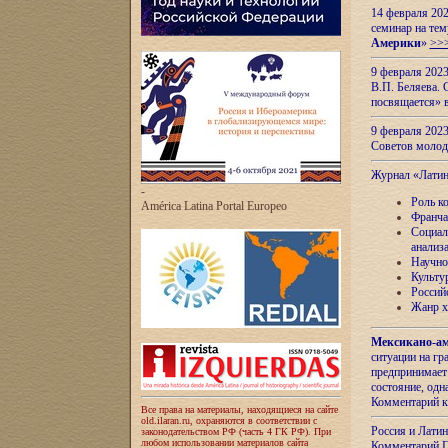
14 февраля 202
семинар на тем
Америки
»
>>
9 февраля 202
В.П. Беляева. 
посвящается» 
9 февраля 2023
Советов моло
Журнал «Лати
-
Роль к
América Latina Portal Europeo
Франча
Социал
анализ
Научно
Культу
Россий
Жанр х
Мексикано-ам
ситуации на г
предпринимает
состояние, одн
Комментарий к
Все права на материалы, находящиеся на сайте
old.ilaran.ru, охраняются в соответствии с
Россия и Лати
законодательством РФ (часть 4 ГК РФ). При
любом использовании материалов сайта
Комментарий П.