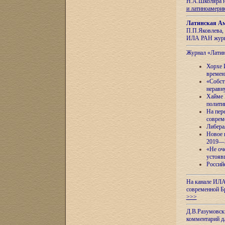
Н.А.Школяра н
и латиноамери
Латинская Ам
П.П.Яковлева, 
ИЛА РАН журн
Журнал «Лати
Хорхе 
времен
«Собст
неравн
Хайме 
полити
На пер
соврем
Либера
Новое 
2019—
«Не оч
устояв
Россий
На канале ИЛА
современной Б
>>>
Д.В.Разумовск
комментарий 