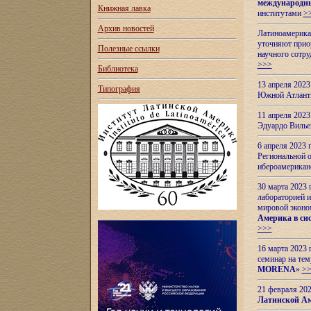
международн
Книжная лавка
институтами
>
Архив новостей
Латиноамерикан
уточняют приор
Полезные ссылки
научного сотр
>>>
Библиотека
13 апреля 202
Типография
Южной Атлант
11 апреля 202
Эдуардо Вилье
6 апреля 2023
Региональной 
ибероамерика
30 марта 2023
лабораторией и
мировой эконо
Америка в сис
>>>
16 марта 2023 
семинар на тем
MORENA
»
>
21 февраля 20
Латинской Ам