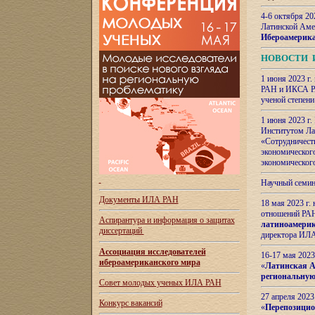
4-6 октября 20
Латинской Аме
Ибероамерика
НОВОСТИ 
1 июня 2023 г.
РАН и ИКСА РА
ученой степени
1 июня 2023 г
Институтом Ла
«Сотрудничеств
экономическог
экономическог
Научный семин
Документы ИЛА РАН
18 мая 2023 г
отношений РАН
Аспирантура и
информация о защитах
латиноамерик
диссертаций
директора ИЛА
Ассоциация исследователей
16-17 мая 202
ибероамериканского мира
«
Латинская Ам
региональную
Совет молодых ученых ИЛА РАН
27 апреля 2023
Конкурс вакансий
«
Перепозицио