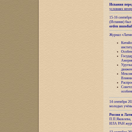
Испания пере
условиях неоп
15-16 сентябр
(Испания) был
orden mundial
Журнал «Лати
Китайс
инстит
Особен
Госуда
Амери
Уругва
движен
Мексик
Влияни
Распро
Советс
особен
14 сентября 20
молодых учён
Россия и Лат
П.П.Яковлева, 
ИЛА РАН журн