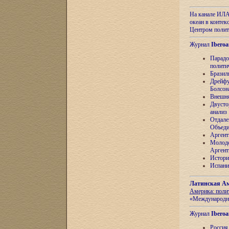
На канале ИЛА
океан в контек
Центром полит
Журнал
Iberoa
Парадо
полити
Бразил
Дрейфу
Болсон
Внешня
Двусто
анализ
Отдале
Объеди
Аргент
Молоде
Аргент
Истори
Испани
Латинская Ам
Америка: поли
«Международн
Журнал
Iberoa
Россия