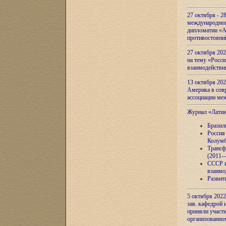
27 октября - 2
международног
дипломатии «А
противостояни
27 октября 20
на тему «Росси
взаимодействи
13 октября 202
Америка в сов
ассоциации ме
Журнал «Лати
Бразил
Россия
Колумб
Трансф
(2011—
СССР и
взаимо
Развит
5 октября 2022
зав. кафедрой
приняли участи
организованно