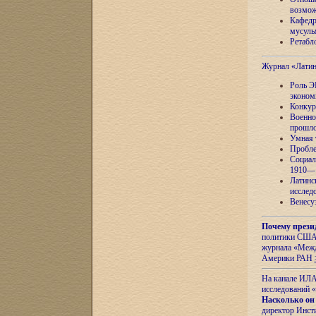
возмож
Кафедр
мусуль
Ретабло
Журнал «Лати
Роль Э
эконом
Конкур
Военно
прошло
Умная 
Пробле
Социал
1910—1
Латинс
исслед
Венесу
Почему прези
политики США 
журнала «Межд
Америки РАН
На канале ИЛА
исследований «
Насколько он
директор Инст