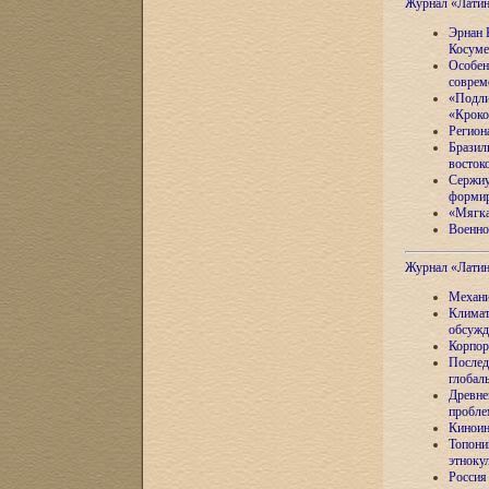
Журнал «Лати
Эрнан 
Косуме
Особен
соврем
«Подли
«Кроко
Регион
Бразил
восток
Сержиу
формир
«Мягка
Военно
Журнал «Лати
Механи
Климат
обсужд
Корпор
Послед
глобал
Древне
пробле
Киноин
Топони
этноку
Россия