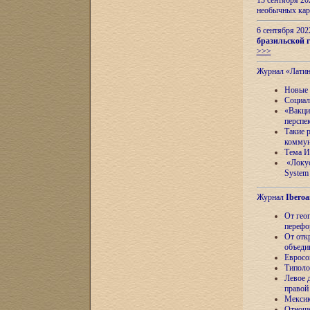
13 сентября 2
необычных кар
6 сентября 20
бразильской г
>>>
Журнал «Лати
Новые 
Социал
«Вакци
перспе
Такие 
коммун
Тема И
«Локус
System 
Журнал
Iberoa
От гео
перефо
От отк
объеди
Евросо
Типоло
Левое д
правой
Мексик
Отноше