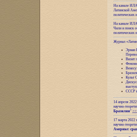
На канале ИЛА
Латинской Амер
политических
На канале ИЛА
Чили и поиск о
политических
Журнал «Лати
Эрнан 
Перево
Визит 
Феноме
Венесу
Бразил
Культ 
Дискус
выступ
СССР и
14 апреля 2022
научно-теорети
Бразилии
"
>>
17 марта 2022 
научно-теорети
Америке: сра