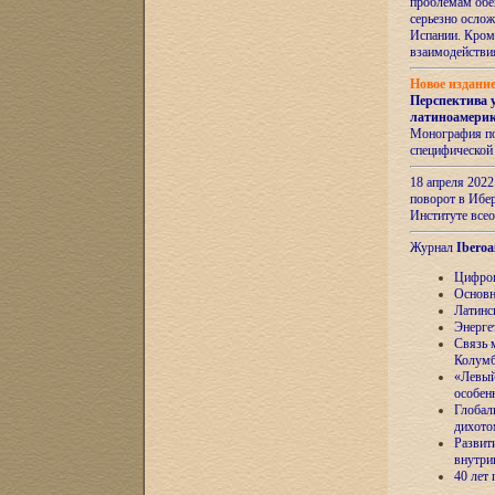
проблемам обе
серьезно ослож
Испании. Кром
взаимодейств
Новое издани
Перспектива 
латиноамери
Монография по
специфической
18 апреля 202
поворот в Ибер
Институте все
Журнал
Iberoa
Цифров
Основн
Латинс
Энерге
Связь 
Колум
«Левый
особен
Глобал
дихото
Развит
внутри
40 лет