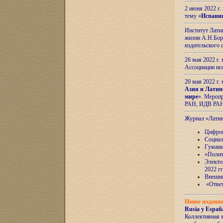
2 июня 2022 г
тему «
Испани
Институт Латин
жизни А.Н.Боро
издательского
26 мая 2022 г
Ассоциации ис
20 мая 2022 г.
Азия и Латин
мире
». Мероп
РАН, ИДВ РА
Журнал «Лати
Цифров
Социал
Гумани
«Полит
Электо
2022 гг
Внешняя
«Ответ
Новое издани
Rusia y España
Коллективная 