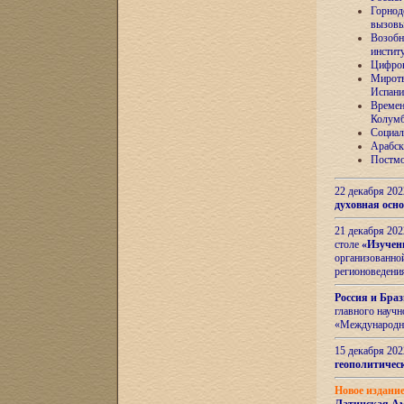
Горнод
вызов
Возобн
инстит
Цифров
Миротв
Испани
Времен
Колумб
Социал
Арабск
Постмо
22 декабря 20
духовная осн
21 декабря 20
столе
«Изучен
организованно
регионоведени
Россия и Бра
главного науч
«Международн
15 декабря 20
геополитическ
Новое издани