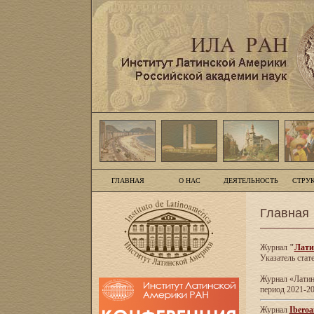
ГЛАВНАЯ
О НАС
ДЕЯТЕЛЬНОСТЬ
СТРУ
Главная
Журнал
"
Лати
Указатель стат
Журнал «Латинс
период 2021-20
Журнал
Iberoa