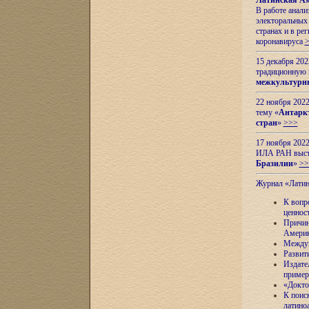
Латинская Ам
В работе анал
электоральных 
странах и в ре
коронавируса
15 декабря 20
традиционную
межкультурны
22 ноября 2022
тему «
Антаркт
стран
»
>>>
17 ноября 2022
ИЛА РАН высту
Бразилии
»
>>
Журнал «Лати
К вопр
ценнос
Причин
Амери
Междун
Развит
Издате
пример
«Докто
К поис
латино