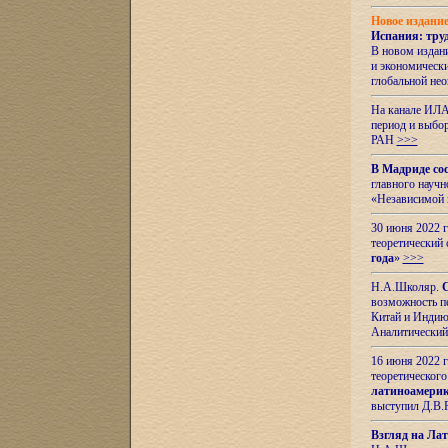
Новое издани
Испания: тру
В новом издан
и экономическ
глобальной не
На канале ИЛА
период и выбо
РАН
>>>
В Мадриде со
главного науч
«Независимой 
30 июня 2022 
теоретический 
года
»
>>>
Н.А.Школяр.
С
возможность пе
Китай и Индию,
Аналитический
16 июня 2022 г
теоретического
латиноамерик
выступил Д.В.
Взгляд на Ла