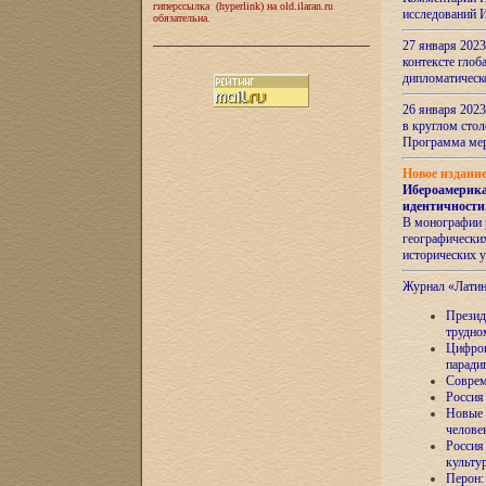
гиперссылка (hyperlink) на old.ilaran.ru
исследований 
обязательна.
27 января 2023
контексте глоб
дипломатическ
26 января 2023
в круглом сто
Программа ме
Новое издани
Ибероамерика
идентичности
В монографии 
географических
исторических 
Журнал «Лати
Президе
трудно
Цифров
паради
Соврем
Россия
Новые 
челове
Россия
культу
Перон: