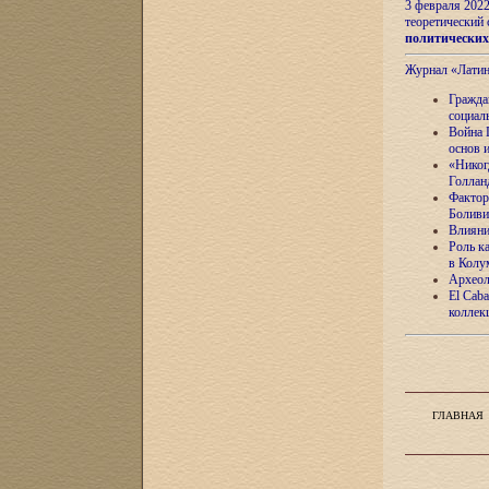
3 февраля 202
теоретический 
политически
Журнал «Лати
Гражда
социал
Война 
основ 
«Никог
Голлан
Фактор
Боливи
Влияни
Роль к
в Колу
Археол
El Caba
коллек
ГЛАВНАЯ