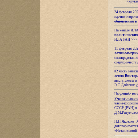
«кругл
24 февраля 202
научно-теорети
обновления в
На канале ИЛА
политических
ИЛА РАН
>>>
11 февраля 202
латиноамерик
спецпредстави
сотрудничест
#2 часть запис
летию
Виктор
выступления и
Э.С.Дабагяна
На youtube ка
Ученого совета
члена-корресп
СССР (РАН) в 1
Д.М.Разумовск
П.П.Яковлев.
договариваетс
«Независимой 