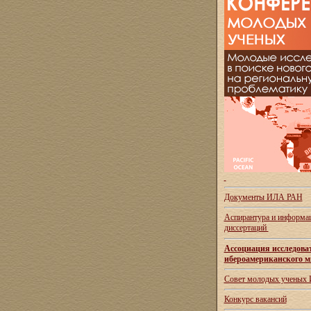
Документы ИЛА РАН
Аспирантура и
информац
диссертаций
Ассоциация исследова
ибероамериканского м
Совет молодых ученых
Конкурс вакансий