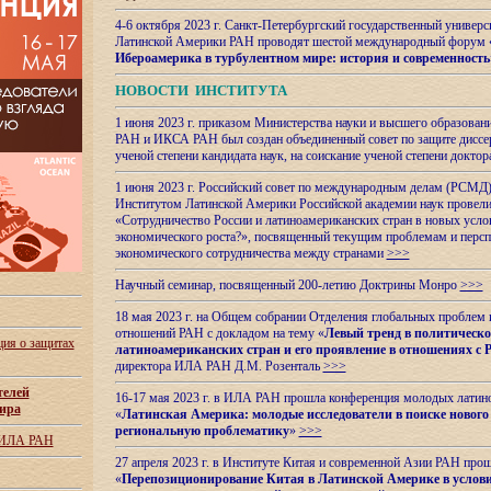
4-6 октября 2023 г. Санкт-Петербургский государственный универс
Латинской Америки РАН проводят шестой международный форум 
Ибероамерика в турбулентном мире: история и современность
НОВОСТИ ИНСТИТУТА
1 июня 2023 г. приказом Министерства науки и высшего образован
РАН и ИКСА РАН был создан объединенный совет по защите диссер
ученой степени кандидата наук, на соискание ученой степени доктор
1 июня 2023 г. Российский совет по международным делам (РСМД)
Институтом Латинской Америки Российской академии наук провели
«Сотрудничество России и латиноамериканских стран в новых услов
экономического роста?», посвященный текущим проблемам и персп
экономического сотрудничества между странами
>>>
Научный семинар, посвященный 200-летию Доктрины Монро
>>>
18 мая 2023 г. на Общем собрании Отделения глобальных проблем
отношений РАН с докладом на тему «
Левый тренд в политическ
ия о защитах
латиноамериканских стран и его проявление в отношениях с 
директора ИЛА РАН Д.М. Розенталь
>>>
телей
16-17 мая 2023 г. в ИЛА РАН прошла конференция молодых латин
ира
«
Латинская Америка: молодые исследователи в поиске нового 
региональную проблематику
»
>>>
 ИЛА РАН
27 апреля 2023 г. в Институте Китая и современной Азии РАН про
«
Перепозиционирование Китая в Латинской
Америке в услови