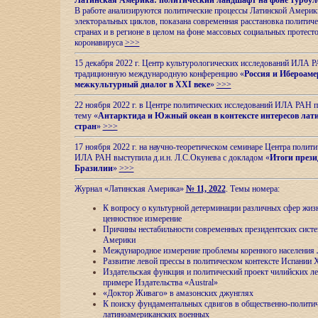
Латинская Америка: политический ландшафт на фоне турбул
В работе анализируются политические процессы Латинской Америки
электоральных циклов, показана современная расстановка политиче
странах и в регионе в целом на фоне массовых социальных протест
коронавируса
>>>
15 декабря 2022 г. Центр культурологических исследований ИЛА 
традиционную международную конференцию «
Россия и Ибероаме
межкультурный диалог в XXI веке
»
>>>
22 ноября 2022 г. в Центре политических исследований ИЛА РАН п
тему «
Антарктида и Южный океан в контексте интересов лат
стран
»
>>>
17 ноября 2022 г. на научно-теоретическом семинаре Центра полит
ИЛА РАН выступила д.и.н. Л.С.Окунева с докладом «
Итоги прези
Бразилии
»
>>>
Журнал «Латинская Америка»
№ 11, 2022
. Темы номера:
К вопросу о культурной детерминации различных сфер жиз
ценностное измерение
Причины нестабильности современных президентских систе
Америки
Международное измерение проблемы коренного населения
Развитие левой прессы в политическом контексте Испании 
Издательская функция и политический проект чилийских л
примере Издательства «Austral»
«Доктор Живаго» в амазонских джунглях
К поиску фундаментальных сдвигов в общественно-полити
латиноамериканских военных