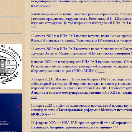
международных отношений
», организованный совместно двумя 
институтами
>>>
Латиноамериканский визит Лаврова в режиме стресс-теста. Россия 
уточняют приоритеты сотрудничества. Комментарий П.П.Яковлева, д
научного сотрудника Центра иберийских исследований ИЛА РАН в 
>>>
13 апреля 2023 г. в ИЛА РАН прошла встреча, посвященная пробл
Южной Атлантики и спорных
Фолклендских (Мальвинских) остро
11 апреля 2023 г. в ИЛА РАН выступил посол Мексиканских Соед
Эдуардо Вильегас Мехиас c докладом «
Политическая панорама 
6 апреля 2023 г. в конференц-зале ИЛА РАН прошло годовое Обще
Региональной общественной организации «Ассоциация исследовате
ибероамериканского мира» (РОО «АИИМ»)
>>>
30 марта 2023 г. Институт Латинской Америки РАН в партнерстве
лабораторией исследований мирового порядка и нового регионализ
мировой экономики и мировой политики НИУ ВШЭ проводит круг
Америка в системе международных отношений в XXI в.: взгляд
>>>
16 марта 2023 г. в Центре политических исследований прошел науч
семинар на тему «
Электоральная реформа в Мексике: испытани
MORENA
»
>>>
21 февраля 2023 г. в ИЛА РАН прошел круглый стол «
Современны
Латинской Америке: преемственность и отличия
»
>>>