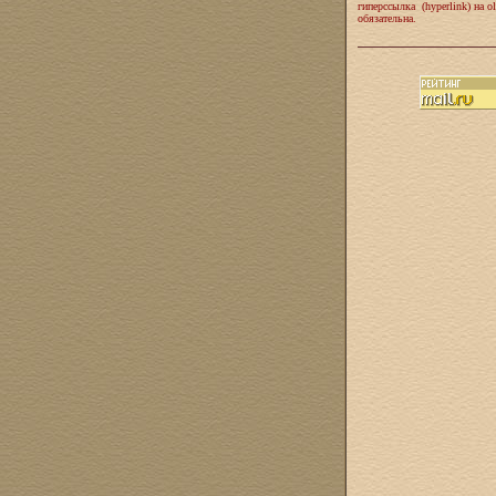
гиперссылка (hyperlink) на ol
обязательна.