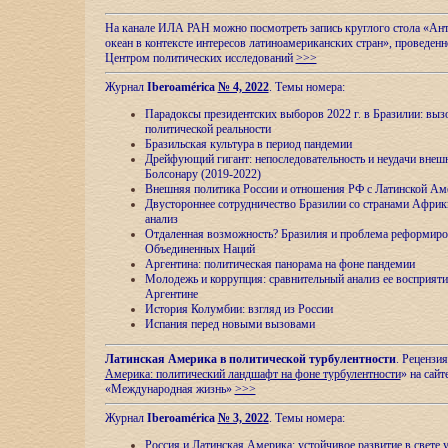
На канале ИЛА РАН можно посмотреть запись круглого стола «Ан
океан в контексте интересов латиноамериканских стран», проведенн
Центром политических исследований
>>>
Журнал
Iberoamérica
№ 4, 2022
. Темы номера:
Парадоксы президентских выборов 2022 г. в Бразилии: выз
политической реальности
Бразильская культура в период пандемии
Дрейфующий гигант: непоследовательность и неудачи внеш
Болсонару (2019-2022)
Внешняя политика России и отношения РФ с Латинской Ам
Двустороннее сотрудничество Бразилии со странами Африк
анализ
Отдаленная возможность? Бразилия и проблема реформиро
Объединенных Наций
Аргентина: политическая панорама на фоне пандемии
Молодежь и коррупция: сравнительный анализ ee восприяти
Аргентине
История Колумбии: взгляд из России
Испания перед новыми вызовами
Латинская Америка в политической турбулентности
. Рецензия
Америка: политический ландшафт на фоне турбулентности
» на сайт
«Международная жизнь»
>>>
Журнал
Iberoamérica
№ 3, 2022
. Темы номера:
Россия и Латинская Америка: устойчивое развитие в свете 