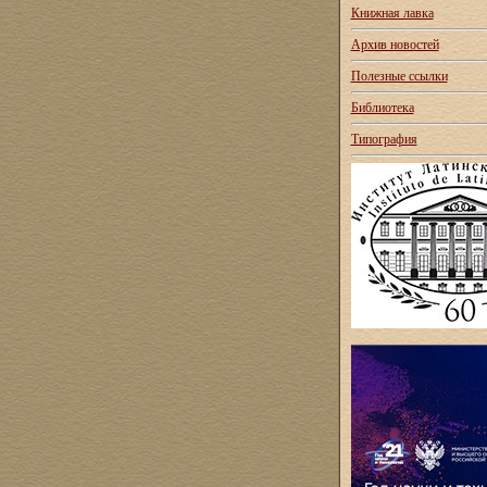
Книжная лавка
Архив новостей
Полезные ссылки
Библиотека
Типография