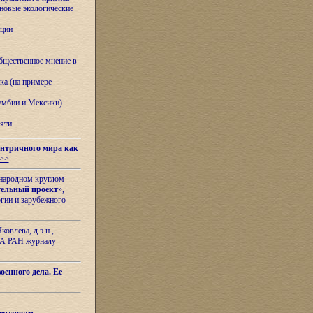
овые экологические
ации
бщественное мнение в
ка (на примере
лумбии и Мексики)
яти
нтричного мира как
>>
ународном круглом
тельный проект
»,
гии и зарубежного
овлева, д.э.н.,
ИЛА РАН журналу
оенного дела. Ее