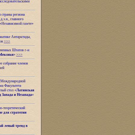
исследовательскими
и страны региона
.э.н., главного
«Независимой газете»
ематике Антарктиды,
вов
>>>
иненных Штатов г-н
Мексики
»
>>>
е собрание членов
лей
 с Международной
ма Факультета
лый стол «
Латинская
 Запада и Незапада
»
но-теоретический
е для стратегии
й левый тренд в