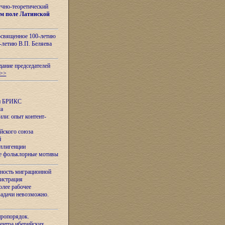
учно-теоретический
м поле Латинской
освященное 100-летию
-летию В.П. Беляева
дание председателей
>>
ан БРИКС
са
ли: опыт контент-
йского союза
й
еллигенции
ые фольклорные мотивы
ность миграционной
нистрация
олее рабочее
задачи невозможно.
иропорядок.
Центра иберийских