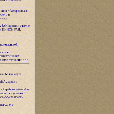
 столе «Антарктида в
еского и
я»
>>>
А РАН приняли участие
нном ИНИОН РАН.
ациональной
ности в
контексте новых
а «идентичность»
>>>
ска» Болсонару к
кой Америки в
и Карибского бассейна
непростых условиях
го суда по правам
ународного