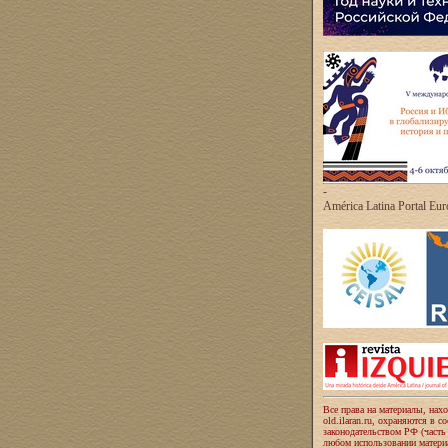
-
América Latina Portal Eu
Все права на материалы, нах
old.ilaran.ru, охраняются в с
законодательством РФ (часть
любом использовании материа