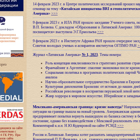
14 февраля 2023 г. в Центре политических исследований прошел на
семинар на тему «
Китайская инициатива BRI в геополитическо
Америки
»
>>>
9 февраля 2023 г. в ИЛА РАН прошло заседание Ученого совета, п
В.П. Беляева. С докладом «Образование в Латинской Америке. 100
посвящается» выступила Э.Г.Ермольева
>>>
9 февраля 2023 г. в Институте Африки РАН прошло очередное засе
Советов молодых ученых и аспирантов институтов ОГПМО РАН
>
Журнал «Латинская Америка»
№ 1, 2023
. Темы номера:
Роль концепции инклюзивности в стратегиях развития стр
ropeo
Франчайзинг в Аргентине: спасение экономики после кризи
Социальная политика в программах политических партий Чи
анализа
Научно-образовательное сотрудничество Бразилии и Европе
Культурная дипломатия Бразилии: от истоков до наших дне
Российская революция в восприятии перуанской левой инт
Жанр хоррора в мировом искусстве. Иберийские и западн
Мексикано-американская граница: кризис навсегда
? Напряжен
ситуации на границе вышла на новый уровень. Американская адми
предпринимает попытки вернуть вышедшую из баланса систему в б
состояние, однако без взаимодействия с Мексикой реализовать эти 
Комментарий к.и.н. Н.Ю.Кудеяровой на сайте РСМД
>>>
одящиеся на сайте
оответствии с
Россия и Латинская Америка хотят расшатать западоцентричный м
 4 ГК РФ). При
лов сайта
Комментарий П.П.Яковлева, д.э.н., главного научного сотрудника 