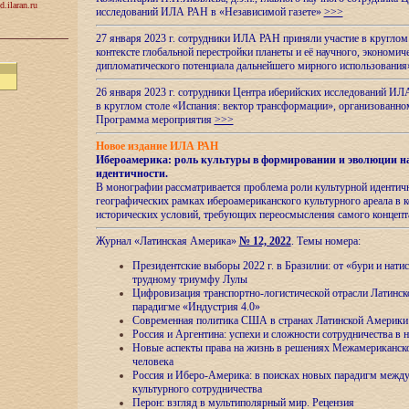
d.ilaran.ru
исследований ИЛА РАН в «Независимой газете»
>>>
27 января 2023 г. сотрудники ИЛА РАН приняли участие в круглом
контексте глобальной перестройки планеты и её научного, экономич
дипломатического потенциала дальнейшего мирного использовани
26 января 2023 г. сотрудники Центра иберийских исследований ИЛ
в круглом столе «Испания: вектор трансформации», организова
Программа мероприятия
>>>
Новое издание ИЛА РАН
Ибероамерика: роль культуры в формировании и эволюции н
идентичности
.
В монографии рассматривается проблема роли культурной идентич
географических рамках ибероамериканского культурного ареала в 
исторических условий, требующих переосмысления самого концепт
Журнал «Латинская Америка»
№ 12, 2022
. Темы номера:
Президентские выборы 2022 г. в Бразилии: от «бури и нати
трудному триумфу Лулы
Цифровизация транспортно-логистической отрасли Латинс
парадигме «Индустрия 4.0»
Современная политика США в странах Латинской Америки 
Россия и Аргентина: успехи и сложности сотрудничества в 
Новые аспекты права на жизнь в решениях Межамериканско
человека
Россия и Иберо-Америка: в поисках новых парадигм межд
культурного сотрудничества
Перон: взгляд в мультиполярный мир. Рецензия