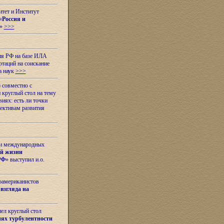
итет и Институт
«
Россия и
»
>>>
ия РФ на базе ИЛА
таций на соискание
а наук
>>>
 совместно с
 круглый стол на тему
иях: есть ли точки
ективам развития
 и международных
ой жизни
РФ
» выступил и.о.
оамериканистов
взгляда на
шел круглый стол
ях турбулентности