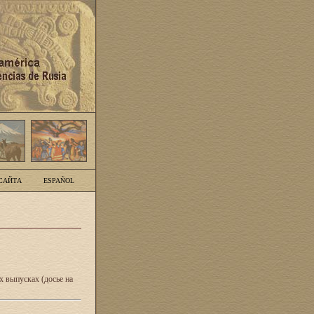
САЙТА
ESPAÑOL
 выпусках (досье на