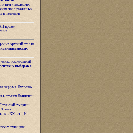
ентности
 и итоги последних
ских сил в различных
ов и пандемии
РАН провел
рика:
рошел круглый стол на
иноамериканских
ических исследований
дентских выборов в
ни социума. Духовно-
м в странах Латинской
 Латинской Америки
XX века
евых в XX веке. На
ческих функциях