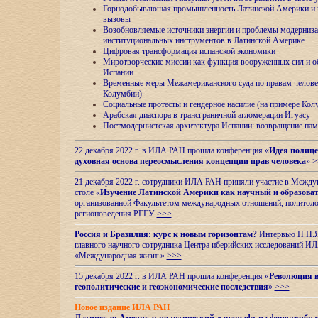
Горнодобывающая промышленность Латинской Америки и н
вызовы
Возобновляемые источники энергии и проблемы модерниз
институциональных инструментов в Латинской Америке
Цифровая трансформация испанской экономики
Миротворческие миссии как функция вооруженных сил и о
Испании
Временные меры Межамериканского суда по правам челове
Колумбии)
Социальные протесты и гендерное насилие (на примере Ко
Арабская диаспора в трансграничной агломерации Игуасу
Постмодернистская архитектура Испании: возвращение пам
22 декабря 2022 г. в ИЛА РАН прошла конференция «
Идея полице
духовная основа переосмысления концепции прав человека
»
>
21 декабря 2022 г. сотрудники ИЛА РАН приняли участие в Межд
столе
«Изучение Латинской Америки как научный и образова
организованной Факультетом международных отношений, политоло
регионоведения
РГГУ
>>>
Россия и Бразилия: курс к новым горизонтам?
Интервью П.П.Як
главного научного сотрудника Центра иберийских исследований 
«Международная жизнь»
>>>
15 декабря 2022 г. в ИЛА РАН прошла конференция «
Революция в
геополитические и геоэкономические последствия
»
>>>
Новое издание ИЛА РАН