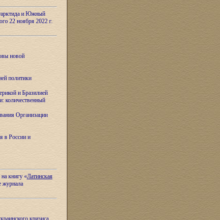
тарктида и Южный
ого 22 ноября 2022 г.
овы новой
ней политики
ерикой и Бразилией
и: количественный
вания Организации
я в России и
 на книгу «
Латинская
е журнала
украинского кризиса