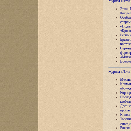
Журнал «Лати
Эрнан 
Косуме
Особен
соврем
«Подли
«Кроко
Регион
Бразил
восток
Сержиу
формир
«Мягка
Военно
Журнал «Лати
Механи
Климат
обсужд
Корпор
Послед
глобал
Древне
пробле
Киноин
Топони
этноку
Россия