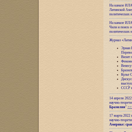
На канале ИЛА
Латинской Амер
политических
На канале ИЛА
Чили и поиск о
политических
Журнал «Лати
Эрнан 
Перево
Визит 
Феноме
Венесу
Бразил
Культ 
Дискус
выступ
СССР и
14 апреля 2022
научно-теорети
Бразилии
"
>>
17 марта 2022 
научно-теорети
Америке: сра