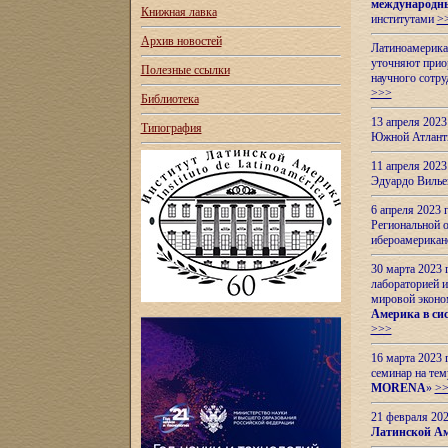
международн
Книжная лавка
институтами
>
Архив новостей
Латиноамерикан
уточняют приор
Полезные ссылки
научного сотр
>>>
Библиотека
13 апреля 202
Типография
Южной Атлант
11 апреля 202
Эдуардо Вилье
6 апреля 2023
Региональной 
ибероамерика
30 марта 2023
лабораторией и
мировой эконо
Америка в сис
>>>
16 марта 2023 
семинар на тем
MORENA
»
>
21 февраля 20
Латинской Ам