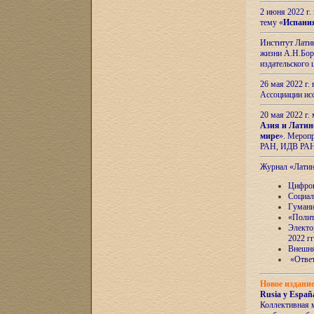
2 июня 2022 г
тему «
Испани
Институт Латин
жизни А.Н.Боро
издательского
26 мая 2022 г
Ассоциации ис
20 мая 2022 г.
Азия и Латин
мире
». Мероп
РАН, ИДВ РА
Журнал «Лати
Цифров
Социал
Гумани
«Полит
Электо
2022 гг
Внешняя
«Ответ
Новое издани
Rusia y España
Коллективная 