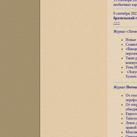
13 сентября 2
необычных кар
6 сентября 20
бразильской г
>>>
Журнал «Лати
Новые 
Социал
«Вакци
перспе
Такие 
коммун
Тема И
«Локус
System 
Журнал
Iberoa
От гео
перефо
От отк
объеди
Евросо
Типоло
Левое д
правой
Мексик
Отноше