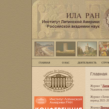
ГЛАВНАЯ
О НАС
ДЕЯТЕЛЬНОСТЬ
СТРУ
Главная
Журнал
"
Лати
Указатель стат
Журнал «Латинс
период 2021-20
Журнал
Iberoa