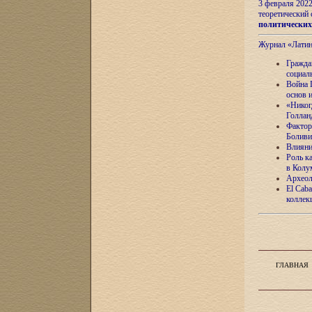
3 февраля 202
теоретический 
политически
Журнал «Лати
Гражда
социал
Война 
основ 
«Никог
Голлан
Фактор
Боливи
Влияни
Роль к
в Колу
Археол
El Caba
коллек
ГЛАВНАЯ