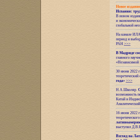
Новое издани
Испания: тру
В новом издан
и экономическ
глобальной не
На канале ИЛА
период и выбо
РАН
>>>
В Мадриде со
главного науч
«Независимой 
30 июня 2022 
теоретический 
года
»
>>>
Н.А.Школяр.
С
возможность пе
Китай и Индию,
Аналитический
16 июня 2022 г
теоретического
латиноамерик
выступил Д.В.
Взгляд на Ла