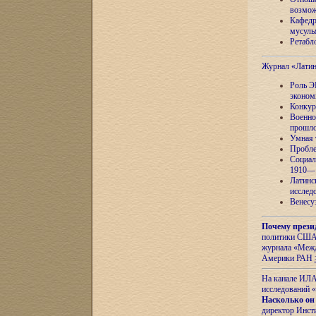
возмож
Кафедр
мусуль
Ретабло
Журнал «Лати
Роль Э
эконом
Конкур
Военно
прошло
Умная 
Пробле
Социал
1910—1
Латинс
исслед
Венесу
Почему прези
политики США 
журнала «Межд
Америки РАН
На канале ИЛА
исследований «
Насколько он
директор Инст