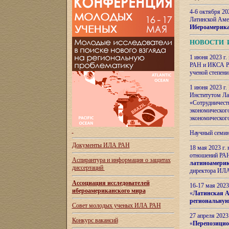
4-6 октября 20
Латинской Аме
Ибероамерика
НОВОСТИ 
1 июня 2023 г.
РАН и ИКСА РА
ученой степени
1 июня 2023 г
Институтом Ла
«Сотрудничеств
экономическог
экономическог
Научный семин
Документы ИЛА РАН
18 мая 2023 г
отношений РАН
Аспирантура и
информация о защитах
латиноамерик
диссертаций
директора ИЛА
Ассоциация исследователей
16-17 мая 202
ибероамериканского мира
«
Латинская Ам
региональную
Совет молодых ученых ИЛА РАН
27 апреля 2023
Конкурс вакансий
«
Перепозицио