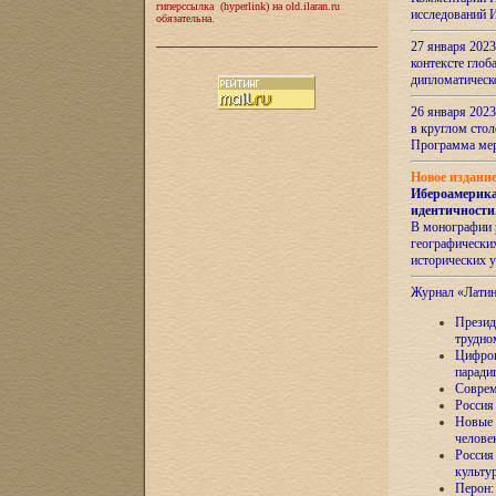
гиперссылка (hyperlink) на old.ilaran.ru
исследований 
обязательна.
27 января 2023
контексте глоб
дипломатическ
26 января 2023
в круглом сто
Программа ме
Новое издани
Ибероамерика
идентичности
В монографии 
географических
исторических 
Журнал «Лати
Президе
трудно
Цифров
паради
Соврем
Россия
Новые 
челове
Россия
культу
Перон: