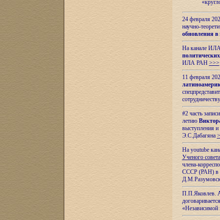
«кругл
24 февраля 202
научно-теорети
обновления в
На канале ИЛА
политических
ИЛА РАН
>>>
11 февраля 202
латиноамерик
спецпредстави
сотрудничест
#2 часть запис
летию
Виктор
выступления и
Э.С.Дабагяна
На youtube ка
Ученого совета
члена-корресп
СССР (РАН) в 1
Д.М.Разумовск
П.П.Яковлев.
договариваетс
«Независимой 