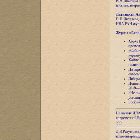
Н.А.Школяра н
и латиноамери
Латинская Ам
П.П.Яковлева, 
ИЛА РАН журн
Журнал «Лати
Хорхе 
времен
«Собст
неравн
Хайме 
полити
На пер
соврем
Либера
Новое 
2019—
«Не оч
устояв
Россий
На канале ИЛА
современной Б
>>>
Д.В.Разумовск
комментарий 