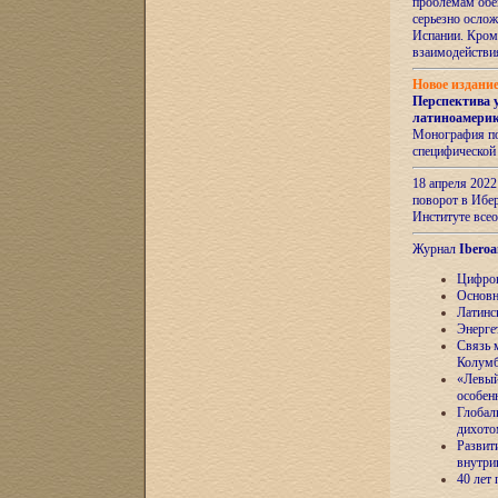
проблемам обе
серьезно ослож
Испании. Кром
взаимодейств
Новое издани
Перспектива 
латиноамери
Монография по
специфической
18 апреля 202
поворот в Ибер
Институте все
Журнал
Iberoa
Цифров
Основн
Латинс
Энерге
Связь 
Колум
«Левый
особен
Глобал
дихото
Развит
внутри
40 лет