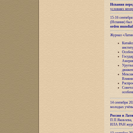
Испания пере
условиях неоп
15-16 сентябр
(Испания) был
orden mundial
Журнал «Лати
Китайс
инстит
Особен
Госуда
Амери
Уругва
движен
Мексик
Влияни
Распро
Советс
особен
14 сентября 20
молодых учён
Россия и Лат
П.П.Яковлева, 
ИЛА РАН журн