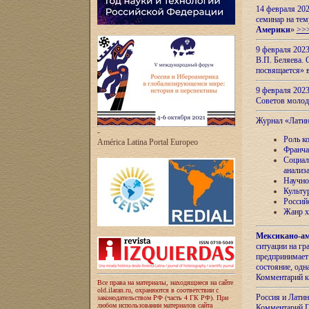
14 февраля 202
семинар на тем
Америки
»
>>
9 февраля 202
В.П. Беляева. 
посвящается» 
9 февраля 2023
Советов моло
Журнал «Лати
-
Роль к
América Latina Portal Europeo
Франча
Социал
анализ
Научно
Культу
Россий
Жанр х
Мексикано-ам
ситуации на г
предпринимает
состояние, одн
Комментарий к
Все права на материалы, находящиеся на сайте
old.ilaran.ru, охраняются в соответствии с
Россия и Лати
законодательством РФ (часть 4 ГК РФ). При
любом использовании материалов сайта
Комментарий П.