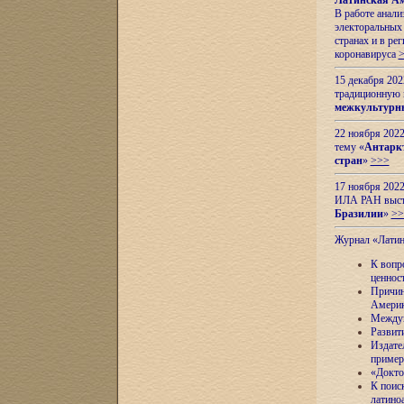
Латинская Ам
В работе анал
электоральных 
странах и в ре
коронавируса
15 декабря 20
традиционную
межкультурны
22 ноября 2022
тему «
Антаркт
стран
»
>>>
17 ноября 2022
ИЛА РАН высту
Бразилии
»
>>
Журнал «Лати
К вопр
ценнос
Причин
Амери
Междун
Развит
Издате
пример
«Докто
К поис
латино