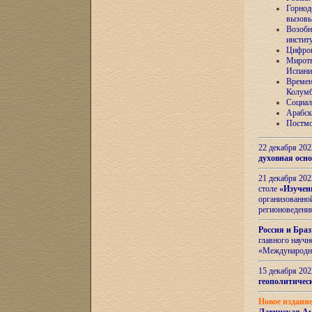
Горнод
вызов
Возобн
инстит
Цифров
Миротв
Испани
Времен
Колумб
Социал
Арабск
Постмо
22 декабря 20
духовная осн
21 декабря 20
столе
«Изучен
организованно
регионоведени
Россия и Бра
главного науч
«Международн
15 декабря 20
геополитическ
Новое издани