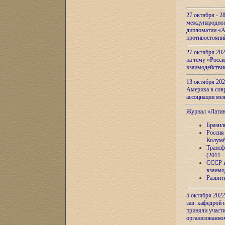
27 октября - 2
международног
дипломатии «А
противостояни
27 октября 20
на тему «Росси
взаимодействи
13 октября 202
Америка в сов
ассоциации ме
Журнал «Лати
Бразил
Россия
Колумб
Трансф
(2011—
СССР и
взаимо
Развит
5 октября 2022
зав. кафедрой
приняли участи
организованно