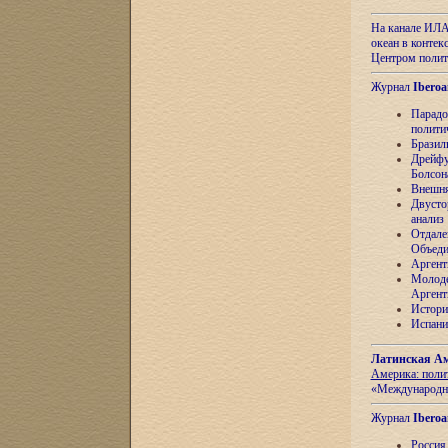
На канале ИЛА
океан в контек
Центром полит
Журнал
Iberoa
Парадо
полити
Бразил
Дрейфу
Болсон
Внешня
Двусто
анализ
Отдале
Объеди
Аргент
Молоде
Аргент
Истори
Испани
Латинская Ам
Америка: поли
«Международн
Журнал
Iberoa
Россия