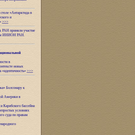
 столе «Антарктида в
еского и
я»
>>>
А РАН приняли участие
нном ИНИОН РАН.
ациональной
ности в
контексте новых
а «идентичность»
>>>
ска» Болсонару к
кой Америки в
и Карибского бассейна
непростых условиях
го суда по правам
ународного