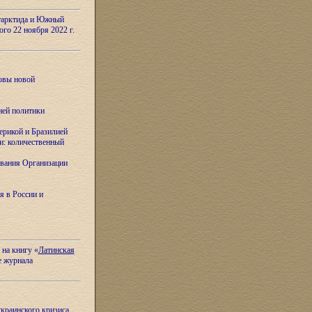
тарктида и Южный
ого 22 ноября 2022 г.
овы новой
ней политики
ерикой и Бразилией
и: количественный
вания Организации
я в России и
 на книгу «
Латинская
е журнала
украинского кризиса