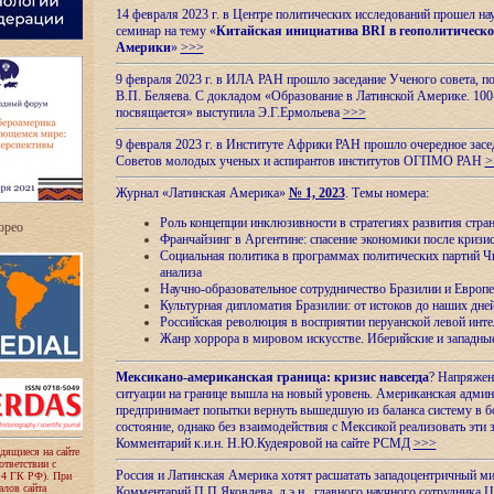
14 февраля 2023 г. в Центре политических исследований прошел на
семинар на тему «
Китайская инициатива BRI в геополитическо
Америки
»
>>>
9 февраля 2023 г. в ИЛА РАН прошло заседание Ученого совета, п
В.П. Беляева. С докладом «Образование в Латинской Америке. 100
посвящается» выступила Э.Г.Ермольева
>>>
9 февраля 2023 г. в Институте Африки РАН прошло очередное засе
Советов молодых ученых и аспирантов институтов ОГПМО РАН
>
Журнал «Латинская Америка»
№ 1, 2023
. Темы номера:
Роль концепции инклюзивности в стратегиях развития стр
ropeo
Франчайзинг в Аргентине: спасение экономики после кризи
Социальная политика в программах политических партий Чи
анализа
Научно-образовательное сотрудничество Бразилии и Европе
Культурная дипломатия Бразилии: от истоков до наших дне
Российская революция в восприятии перуанской левой инт
Жанр хоррора в мировом искусстве. Иберийские и западн
Мексикано-американская граница: кризис навсегда
? Напряжен
ситуации на границе вышла на новый уровень. Американская адми
предпринимает попытки вернуть вышедшую из баланса систему в б
состояние, однако без взаимодействия с Мексикой реализовать эти 
Комментарий к.и.н. Н.Ю.Кудеяровой на сайте РСМД
>>>
одящиеся на сайте
оответствии с
Россия и Латинская Америка хотят расшатать западоцентричный м
 4 ГК РФ). При
лов сайта
Комментарий П.П.Яковлева, д.э.н., главного научного сотрудника 