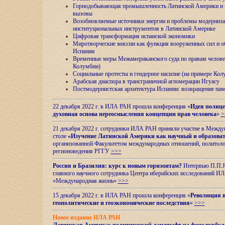
Горнодобывающая промышленность Латинской Америки и н
вызовы
Возобновляемые источники энергии и проблемы модерниз
институциональных инструментов в Латинской Америке
Цифровая трансформация испанской экономики
Миротворческие миссии как функция вооруженных сил и о
Испании
Временные меры Межамериканского суда по правам челове
Колумбии)
Социальные протесты и гендерное насилие (на примере Ко
Арабская диаспора в трансграничной агломерации Игуасу
Постмодернистская архитектура Испании: возвращение пам
22 декабря 2022 г. в ИЛА РАН прошла конференция «
Идея полице
духовная основа переосмысления концепции прав человека
»
>
21 декабря 2022 г. сотрудники ИЛА РАН приняли участие в Межд
столе
«Изучение Латинской Америки как научный и образова
организованной Факультетом международных отношений, политоло
регионоведения
РГГУ
>>>
Россия и Бразилия: курс к новым горизонтам?
Интервью П.П.Як
главного научного сотрудника Центра иберийских исследований 
«Международная жизнь»
>>>
15 декабря 2022 г. в ИЛА РАН прошла конференция «
Революция в
геополитические и геоэкономические последствия
»
>>>
Новое издание ИЛА РАН