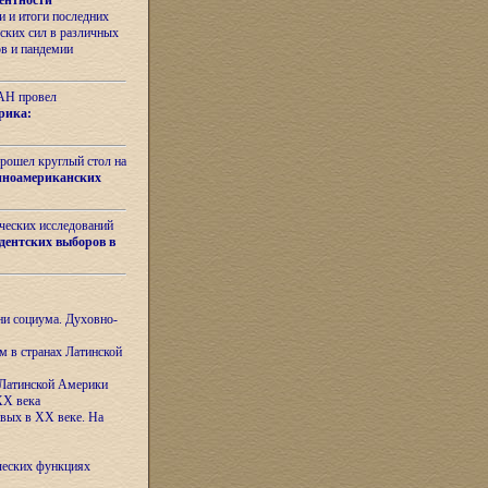
ентности
 и итоги последних
ских сил в различных
ов и пандемии
РАН провел
рика:
рошел круглый стол на
иноамериканских
ических исследований
дентских выборов в
ни социума. Духовно-
м в странах Латинской
 Латинской Америки
XX века
евых в XX веке. На
ческих функциях