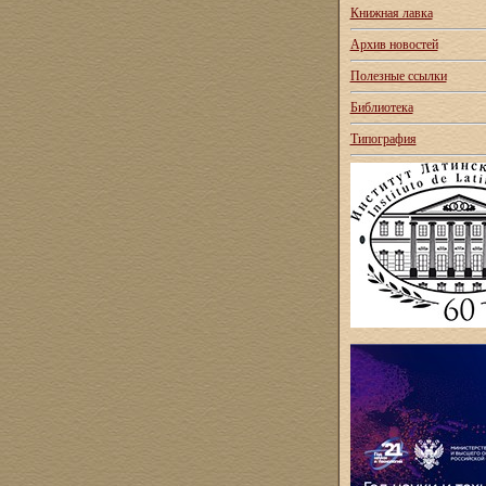
Книжная лавка
Архив новостей
Полезные ссылки
Библиотека
Типография