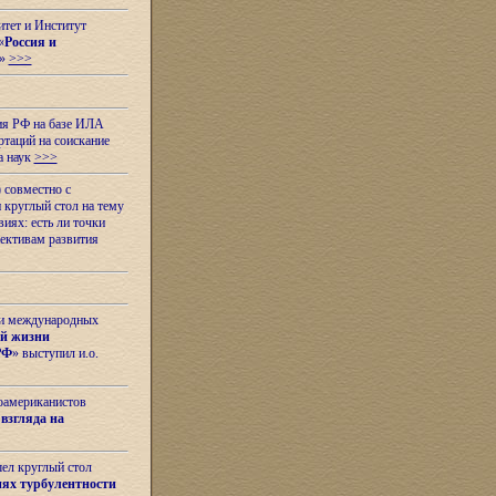
итет и Институт
«
Россия и
»
>>>
ия РФ на базе ИЛА
таций на соискание
а наук
>>>
 совместно с
 круглый стол на тему
иях: есть ли точки
ективам развития
 и международных
ой жизни
РФ
» выступил и.о.
оамериканистов
взгляда на
шел круглый стол
ях турбулентности