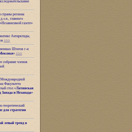
исследовательскими
и страны региона
.э.н., главного
«Независимой газете»
ематике Антарктиды,
вов
>>>
иненных Штатов г-н
Мексики
»
>>>
е собрание членов
лей
 с Международной
ма Факультета
лый стол «
Латинская
 Запада и Незапада
»
но-теоретический
е для стратегии
й левый тренд в