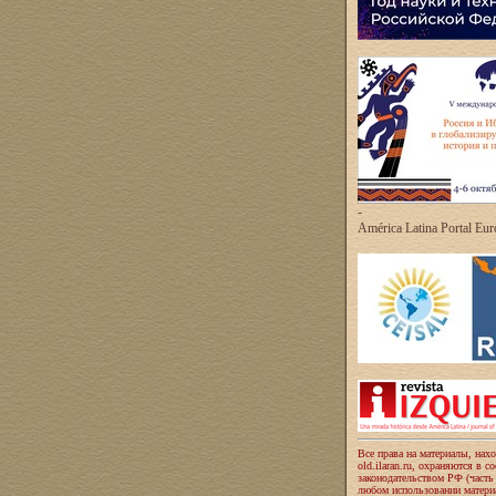
-
América Latina Portal Eu
Все права на материалы, нах
old.ilaran.ru, охраняются в с
законодательством РФ (часть
любом использовании материа