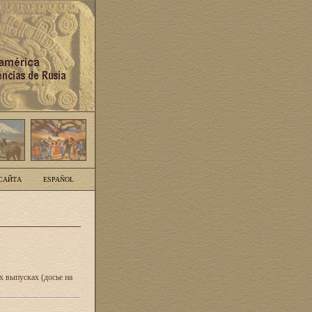
САЙТА
ESPAÑOL
 выпусках (досье на