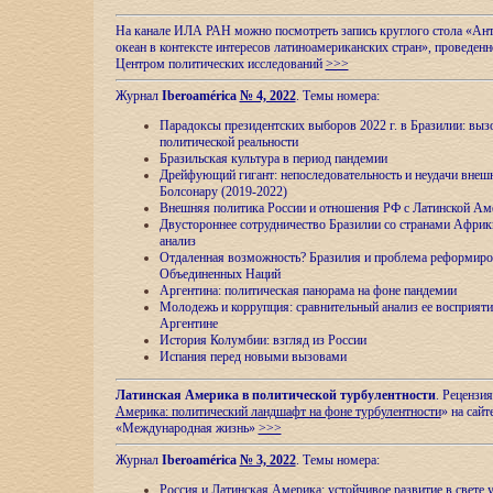
На канале ИЛА РАН можно посмотреть запись круглого стола «Ан
океан в контексте интересов латиноамериканских стран», проведенн
Центром политических исследований
>>>
Журнал
Iberoamérica
№ 4, 2022
. Темы номера:
Парадоксы президентских выборов 2022 г. в Бразилии: выз
политической реальности
Бразильская культура в период пандемии
Дрейфующий гигант: непоследовательность и неудачи внеш
Болсонару (2019-2022)
Внешняя политика России и отношения РФ с Латинской Ам
Двустороннее сотрудничество Бразилии со странами Африк
анализ
Отдаленная возможность? Бразилия и проблема реформиро
Объединенных Наций
Аргентина: политическая панорама на фоне пандемии
Молодежь и коррупция: сравнительный анализ ee восприяти
Аргентине
История Колумбии: взгляд из России
Испания перед новыми вызовами
Латинская Америка в политической турбулентности
. Рецензия
Америка: политический ландшафт на фоне турбулентности
» на сайт
«Международная жизнь»
>>>
Журнал
Iberoamérica
№ 3, 2022
. Темы номера:
Россия и Латинская Америка: устойчивое развитие в свете 