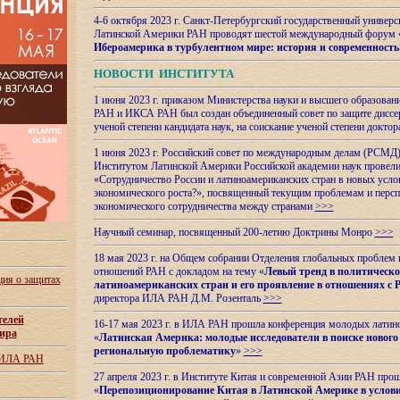
4-6 октября 2023 г. Санкт-Петербургский государственный универс
Латинской Америки РАН проводят шестой международный форум 
Ибероамерика в турбулентном мире: история и современность
НОВОСТИ ИНСТИТУТА
1 июня 2023 г. приказом Министерства науки и высшего образован
РАН и ИКСА РАН был создан объединенный совет по защите диссер
ученой степени кандидата наук, на соискание ученой степени доктор
1 июня 2023 г. Российский совет по международным делам (РСМД)
Институтом Латинской Америки Российской академии наук провели
«Сотрудничество России и латиноамериканских стран в новых услов
экономического роста?», посвященный текущим проблемам и персп
экономического сотрудничества между странами
>>>
Научный семинар, посвященный 200-летию Доктрины Монро
>>>
18 мая 2023 г. на Общем собрании Отделения глобальных проблем
отношений РАН с докладом на тему «
Левый тренд в политическ
ия о защитах
латиноамериканских стран и его проявление в отношениях с 
директора ИЛА РАН Д.М. Розенталь
>>>
телей
16-17 мая 2023 г. в ИЛА РАН прошла конференция молодых латин
ира
«
Латинская Америка: молодые исследователи в поиске нового 
региональную проблематику
»
>>>
 ИЛА РАН
27 апреля 2023 г. в Институте Китая и современной Азии РАН про
«
Перепозиционирование Китая в Латинской
Америке в услови