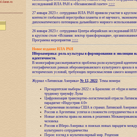
d.ilaran.ru
исследований ИЛА РАН в «Независимой газете»
>>>
27 января 2023 г. сотрудники ИЛА РАН приняли участие в круглом
контексте глобальной перестройки планеты и её научного, экономич
дипломатического потенциала дальнейшего мирного использовани
26 января 2023 г. сотрудники Центра иберийских исследований ИЛ
в круглом столе «Испания: вектор трансформации», организова
Программа мероприятия
>>>
Новое издание ИЛА РАН
Ибероамерика: роль культуры в формировании и эволюции н
идентичности
.
В монографии рассматривается проблема роли культурной идентич
географических рамках ибероамериканского культурного ареала в 
исторических условий, требующих переосмысления самого концепт
Журнал «Латинская Америка»
№ 12, 2022
. Темы номера:
Президентские выборы 2022 г. в Бразилии: от «бури и нати
трудному триумфу Лулы
Цифровизация транспортно-логистической отрасли Латинс
парадигме «Индустрия 4.0»
Современная политика США в странах Латинской Америки 
Россия и Аргентина: успехи и сложности сотрудничества в 
Новые аспекты права на жизнь в решениях Межамериканско
человека
Россия и Иберо-Америка: в поисках новых парадигм межд
культурного сотрудничества
Перон: взгляд в мультиполярный мир. Рецензия