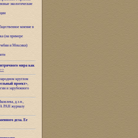
овые экологические
ации
бщественное мнение в
ка (на примере
лумбии и Мексики)
яти
нтричного мира как
>>
ународном круглом
тельный проект
»,
гии и зарубежного
овлева, д.э.н.,
ИЛА РАН журналу
оенного дела. Ее