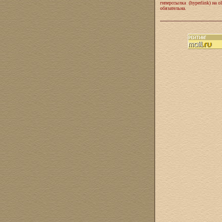
гиперссылка (hyperlink) на ol
обязательна.