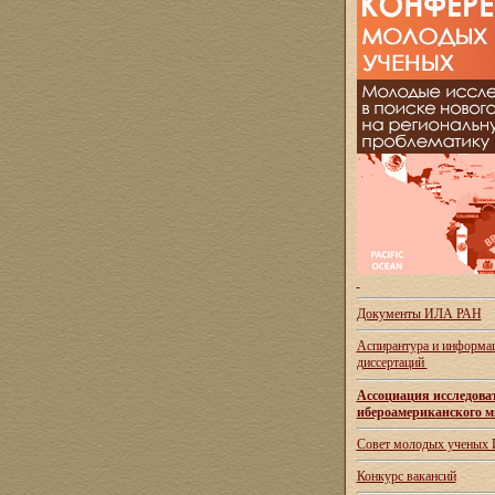
Документы ИЛА РАН
Аспирантура и
информац
диссертаций
Ассоциация исследова
ибероамериканского м
Совет молодых ученых
Конкурс вакансий