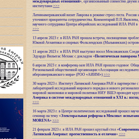
международных отношений
», организованный совместно двумя 
институтами
>>>
Латиноамериканский визит Лаврова в режиме стресс-теста. Россия 
уточняют приоритеты сотрудничества. Комментарий П.П.Яковлева, д
научного сотрудника Центра иберийских исследований ИЛА РАН в 
>>>
13 апреля 2023 г. в ИЛА РАН прошла встреча, посвященная пробл
Южной Атлантики и спорных
Фолклендских (Мальвинских) остро
11 апреля 2023 г. в ИЛА РАН выступил посол Мексиканских Соед
Эдуардо Вильегас Мехиас c докладом «
Политическая панорама 
6 апреля 2023 г. в конференц-зале ИЛА РАН прошло годовое Обще
Региональной общественной организации «Ассоциация исследовате
ибероамериканского мира» (РОО «АИИМ»)
>>>
30 марта 2023 г. Институт Латинской Америки РАН в партнерстве
лабораторией исследований мирового порядка и нового регионализ
мировой экономики и мировой политики НИУ ВШЭ проводит круг
Америка в системе международных отношений в XXI в.: взгляд
>>>
16 марта 2023 г. в Центре политических исследований прошел науч
семинар на тему «
Электоральная реформа в Мексике: испытани
MORENA
»
>>>
21 февраля 2023 г. в ИЛА РАН прошел круглый стол «
Современны
Латинской Америке: преемственность и отличия
»
>>>