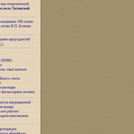
учно-теоретический
м поле Латинской
освященное 100-летию
-летию В.П. Беляева
дание председателей
>>
ан БРИКС
са
ли: опыт контент-
йского союза
й
еллигенции
ые фольклорные мотивы
ность миграционной
нистрация
олее рабочее
задачи невозможно.
иропорядок.
Центра иберийских