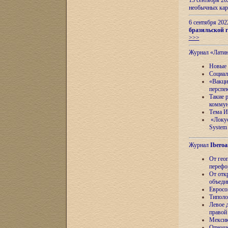
13 сентября 2
необычных кар
6 сентября 20
бразильской г
>>>
Журнал «Лати
Новые 
Социал
«Вакци
перспе
Такие 
коммун
Тема И
«Локус
System 
Журнал
Iberoa
От гео
перефо
От отк
объеди
Евросо
Типоло
Левое д
правой
Мексик
Отноше