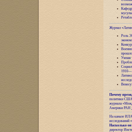
возмож
Кафедр
мусуль
Ретабло
Журнал «Лати
Роль Э
эконом
Конкур
Военно
прошло
Умная 
Пробле
Социал
1910—1
Латинс
исслед
Венесу
Почему прези
политики США 
журнала «Межд
Америки РАН
На канале ИЛА
исследований «
Насколько он
директор Инст