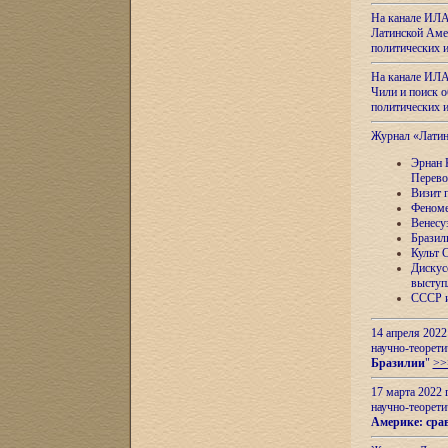
На канале ИЛА
Латинской Амер
политических
На канале ИЛА
Чили и поиск о
политических
Журнал «Лати
Эрнан 
Перево
Визит 
Феноме
Венесу
Бразил
Культ 
Дискус
выступ
СССР и
14 апреля 2022
научно-теорети
Бразилии
"
>>
17 марта 2022 
научно-теорети
Америке: сра