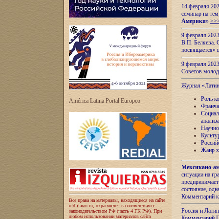
14 февраля 202
семинар на тем
Америки
»
>>
9 февраля 202
В.П. Беляева. 
посвящается» 
9 февраля 2023
Советов моло
Журнал «Лати
-
Роль к
América Latina Portal Europeo
Франча
Социал
анализ
Научно
Культу
Россий
Жанр х
Мексикано-ам
ситуации на г
предпринимает
состояние, одн
Комментарий к
Все права на материалы, находящиеся на сайте
old.ilaran.ru, охраняются в соответствии с
Россия и Лати
законодательством РФ (часть 4 ГК РФ). При
любом использовании материалов сайта
Комментарий П.