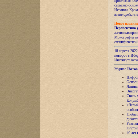
проблемам обе
серьезно ослож
Испании. Кром
взаимодейств
Новое издани
Перспектива 
латиноамери
Монография по
специфической
18 апреля 202
поворот в Ибер
Институте все
Журнал
Iberoa
Цифров
Основн
Латинс
Энерге
Связь 
Колум
«Левый
особен
Глобал
дихото
Развит
внутри
40 лет