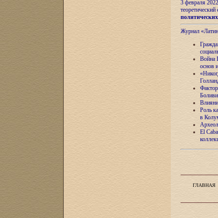
3 февраля 202
теоретический 
политически
Журнал «Лати
Гражда
социал
Война 
основ 
«Никог
Голлан
Фактор
Боливи
Влияни
Роль к
в Колу
Археол
El Caba
коллек
ГЛАВНАЯ