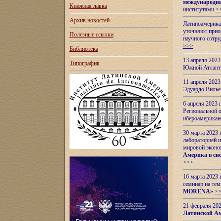
международн
Книжная лавка
институтами
>
Архив новостей
Латиноамерикан
уточняют приор
Полезные ссылки
научного сотр
>>>
Библиотека
13 апреля 202
Типография
Южной Атлант
11 апреля 202
Эдуардо Вилье
6 апреля 2023
Региональной 
ибероамерика
30 марта 2023
лабораторией и
мировой эконо
Америка в сис
>>>
16 марта 2023 
семинар на тем
MORENA
»
>
21 февраля 20
Латинской Ам