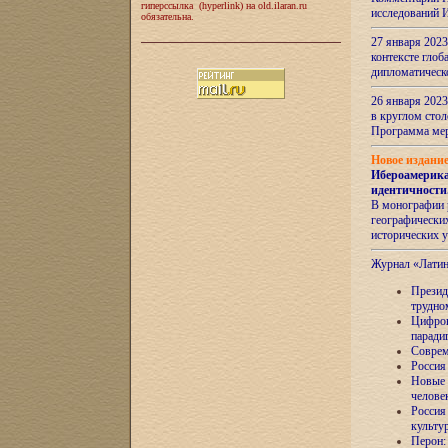
гиперссылка (hyperlink) на old.ilaran.ru
исследований 
обязательна.
27 января 2023
контексте глоб
дипломатическ
26 января 2023
в круглом сто
Программа ме
Новое издани
Ибероамерика
идентичности
В монографии 
географических
исторических 
Журнал «Лати
Президе
трудно
Цифров
паради
Соврем
Россия
Новые 
челове
Россия
культу
Перон: