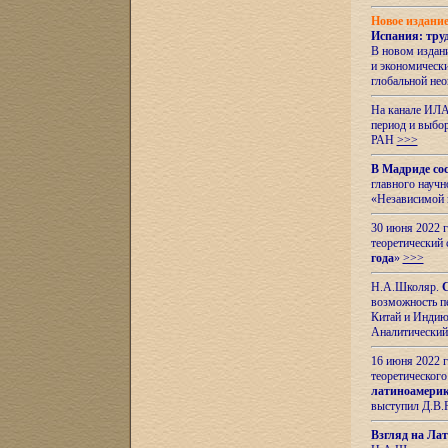
Новое издани
Испания: тру
В новом издан
и экономическ
глобальной не
На канале ИЛА
период и выбо
РАН
>>>
В Мадриде со
главного науч
«Независимой 
30 июня 2022 
теоретический 
года
»
>>>
Н.А.Школяр.
С
возможность пе
Китай и Индию,
Аналитический
16 июня 2022 г
теоретического
латиноамерик
выступил Д.В.
Взгляд на Ла