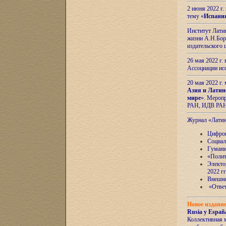
2 июня 2022 г
тему «
Испани
Институт Латин
жизни А.Н.Боро
издательского
26 мая 2022 г
Ассоциации ис
20 мая 2022 г.
Азия и Латин
мире
». Мероп
РАН, ИДВ РА
Журнал «Лати
Цифров
Социал
Гумани
«Полит
Электо
2022 гг
Внешняя
«Ответ
Новое издани
Rusia y España
Коллективная 