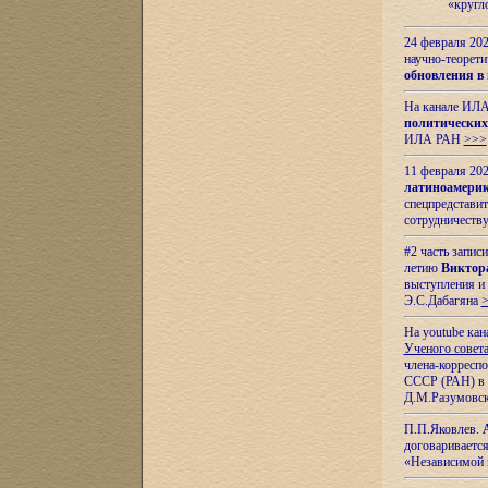
«кругл
24 февраля 202
научно-теорети
обновления в
На канале ИЛА
политических
ИЛА РАН
>>>
11 февраля 202
латиноамерик
спецпредстави
сотрудничест
#2 часть запис
летию
Виктор
выступления и
Э.С.Дабагяна
На youtube ка
Ученого совета
члена-корресп
СССР (РАН) в 1
Д.М.Разумовск
П.П.Яковлев.
договариваетс
«Независимой 