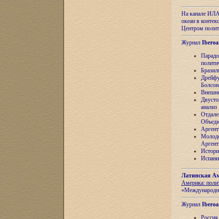
На канале ИЛА
океан в контек
Центром полит
Журнал
Iberoa
Парадо
полити
Бразил
Дрейфу
Болсон
Внешня
Двусто
анализ
Отдале
Объеди
Аргент
Молоде
Аргент
Истори
Испани
Латинская Ам
Америка: поли
«Международн
Журнал
Iberoa
Россия