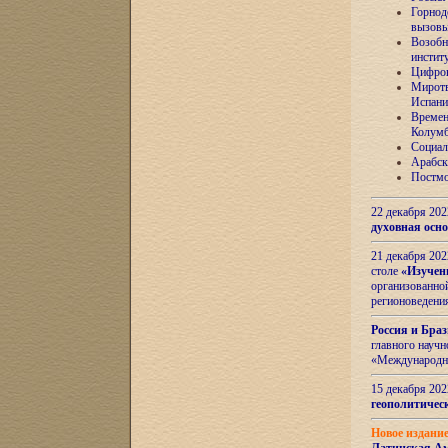
Горнод
вызов
Возобн
инстит
Цифров
Миротв
Испани
Времен
Колумб
Социал
Арабск
Постмо
22 декабря 20
духовная осн
21 декабря 20
столе
«Изучен
организованно
регионоведени
Россия и Бра
главного науч
«Международн
15 декабря 20
геополитическ
Новое издани