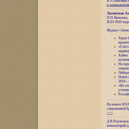
Н.А.Школяра н
и латиноамери
Латинская Ам
П.П.Яковлева, 
ИЛА РАН журн
Журнал «Лати
Хорхе 
времен
«Собст
неравн
Хайме 
полити
На пер
соврем
Либера
Новое 
2019—
«Не оч
устояв
Россий
На канале ИЛА
современной Б
>>>
Д.В.Разумовск
комментарий 