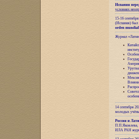
Испания пере
условиях неоп
15-16 сентябр
(Испания) был
orden mundial
Журнал «Лати
Китайс
инстит
Особен
Госуда
Амери
Уругва
движен
Мексик
Влияни
Распро
Советс
особен
14 сентября 20
молодых учён
Россия и Лат
П.П.Яковлева, 
ИЛА РАН журн