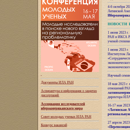
4-6 октября 20
Латинской Аме
Ибероамерика
НОВОСТИ 
1 июня 2023 г.
РАН и ИКСА РА
ученой степени
1 июня 2023 г
Институтом Ла
«Сотрудничеств
экономическог
экономическог
Научный семин
Документы ИЛА РАН
18 мая 2023 г
отношений РАН
Аспирантура и
информация о защитах
латиноамерик
диссертаций
директора ИЛА
Ассоциация исследователей
16-17 мая 202
ибероамериканского мира
«
Латинская Ам
региональную
Совет молодых ученых ИЛА РАН
27 апреля 2023
Конкурс вакансий
«
Перепозицио