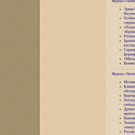
Журнал «Лати
Эрнан 
Косуме
Особен
соврем
«Подли
«Кроко
Регион
Бразил
восток
Сержиу
формир
«Мягка
Военно
Журнал «Лати
Механи
Климат
обсужд
Корпор
Послед
глобал
Древне
пробле
Киноин
Топони
этноку
Россия