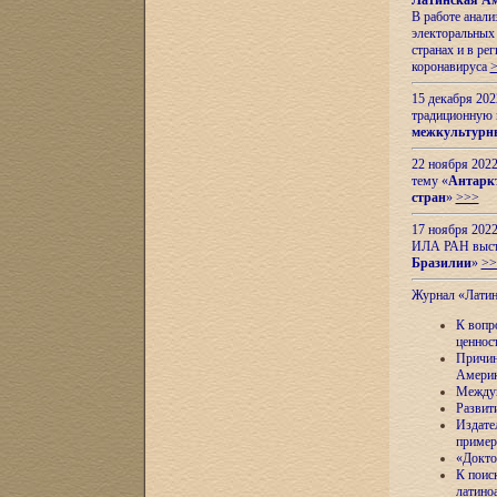
Латинская Ам
В работе анал
электоральных 
странах и в ре
коронавируса
15 декабря 20
традиционную
межкультурны
22 ноября 2022
тему «
Антаркт
стран
»
>>>
17 ноября 2022
ИЛА РАН высту
Бразилии
»
>>
Журнал «Лати
К вопр
ценнос
Причин
Амери
Междун
Развит
Издате
пример
«Докто
К поис
латино