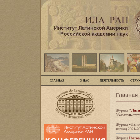
ГЛАВНАЯ
О НАС
ДЕЯТЕЛЬНОСТЬ
СТРУ
Главная
Журнал
"
Лати
Указатель стат
Журнал «Латинс
период 2021-20
Журнал
Iberoa