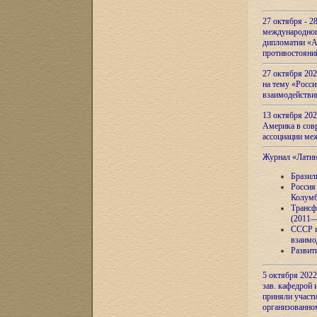
27 октября - 2
международног
дипломатии «А
противостояни
27 октября 20
на тему «Росси
взаимодействи
13 октября 202
Америка в сов
ассоциации ме
Журнал «Лати
Бразил
Россия
Колумб
Трансф
(2011—
СССР и
взаимо
Развит
5 октября 2022
зав. кафедрой
приняли участи
организованно