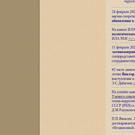
«кругл
24 февраля 202
научно-теорети
обновления в
На канале ИЛА
политических
ИЛА РАН
>>>
11 февраля 202
латиноамерик
спецпредстави
сотрудничест
#2 часть запис
летию
Виктор
выступления и
Э.С.Дабагяна
На youtube ка
Ученого совета
члена-корресп
СССР (РАН) в 1
Д.М.Разумовск
П.П.Яковлев.
договариваетс
«Независимой 