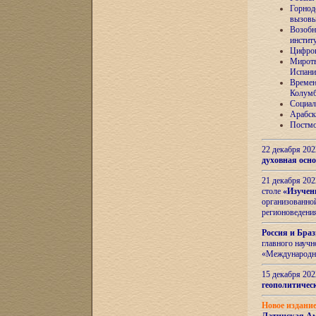
Горнод
вызов
Возобн
инстит
Цифров
Миротв
Испани
Времен
Колумб
Социал
Арабск
Постмо
22 декабря 20
духовная осн
21 декабря 20
столе
«Изучен
организованно
регионоведени
Россия и Бра
главного науч
«Международн
15 декабря 20
геополитическ
Новое издани