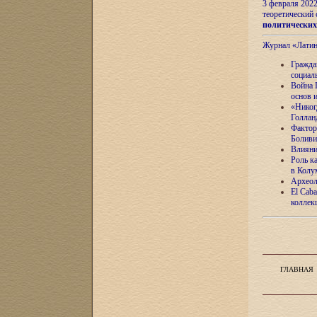
3 февраля 202
теоретический 
политически
Журнал «Лати
Гражда
социал
Война 
основ 
«Никог
Голлан
Фактор
Боливи
Влияни
Роль к
в Колу
Археол
El Caba
коллек
ГЛАВНАЯ