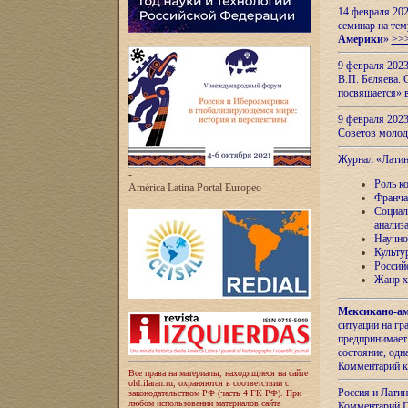
14 февраля 202
семинар на тем
Америки
»
>>
9 февраля 202
В.П. Беляева. 
посвящается» 
9 февраля 2023
Советов моло
Журнал «Лати
-
Роль к
América Latina Portal Europeo
Франча
Социал
анализ
Научно
Культу
Россий
Жанр х
Мексикано-ам
ситуации на г
предпринимает
состояние, одн
Комментарий к
Все права на материалы, находящиеся на сайте
old.ilaran.ru, охраняются в соответствии с
Россия и Лати
законодательством РФ (часть 4 ГК РФ). При
любом использовании материалов сайта
Комментарий П.