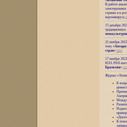
Латинская Ам
В работе анал
электоральных 
странах и в ре
коронавируса
15 декабря 20
традиционную
межкультурны
22 ноября 2022
тему «
Антаркт
стран
»
>>>
17 ноября 2022
ИЛА РАН высту
Бразилии
»
>>
Журнал «Лати
К вопр
ценнос
Причин
Амери
Междун
Развит
Издате
пример
«Докто
К поис
латино