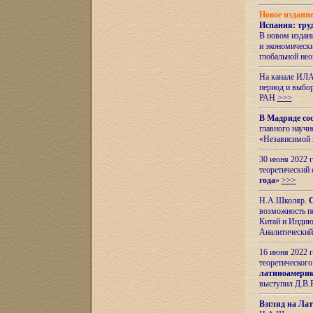
Новое издани
Испания: тру
В новом издан
и экономическ
глобальной не
На канале ИЛА
период и выбо
РАН
>>>
В Мадриде со
главного науч
«Независимой 
30 июня 2022 
теоретический 
года
»
>>>
Н.А.Школяр.
С
возможность пе
Китай и Индию,
Аналитический
16 июня 2022 г
теоретического
латиноамерик
выступил Д.В.
Взгляд на Ла