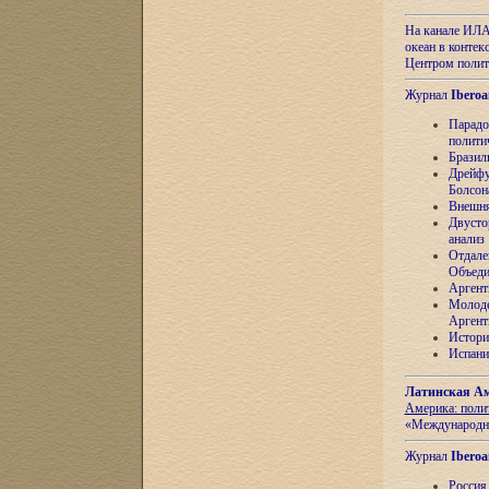
На канале ИЛА
океан в контек
Центром полит
Журнал
Iberoa
Парадо
полити
Бразил
Дрейфу
Болсон
Внешня
Двусто
анализ
Отдале
Объеди
Аргент
Молоде
Аргент
Истори
Испани
Латинская Ам
Америка: поли
«Международн
Журнал
Iberoa
Россия