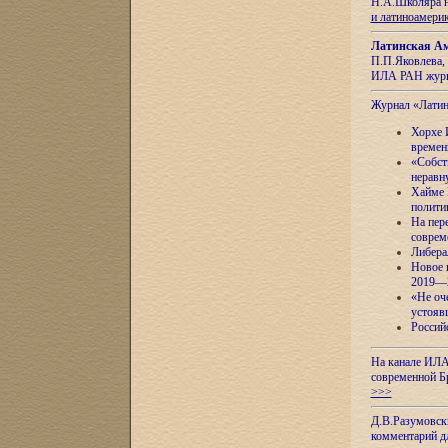
Н.А.Школяра н
и латиноамери
Латинская Ам
П.П.Яковлева, 
ИЛА РАН журн
Журнал «Лати
Хорхе 
времен
«Собст
неравн
Хайме 
полити
На пер
соврем
Либера
Новое 
2019—
«Не оч
устояв
Россий
На канале ИЛА
современной Б
>>>
Д.В.Разумовск
комментарий 