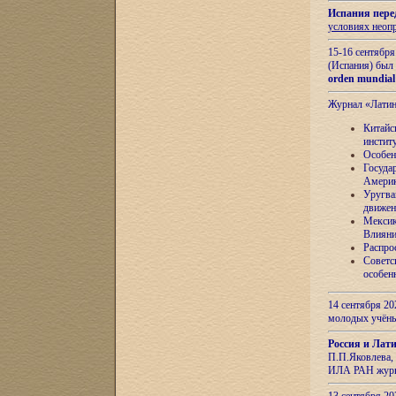
Испания пере
условиях неоп
15-16 сентябр
(Испания) был
orden mundial
Журнал «Лати
Китайс
инстит
Особен
Госуда
Амери
Уругва
движен
Мексик
Влияни
Распро
Советс
особен
14 сентября 20
молодых учён
Россия и Лат
П.П.Яковлева, 
ИЛА РАН журн