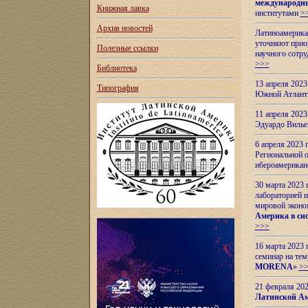
международн
Книжная лавка
институтами
>
Архив новостей
Латиноамерикан
уточняют приор
Полезные ссылки
научного сотр
>>>
Библиотека
13 апреля 202
Типография
Южной Атлант
11 апреля 202
Эдуардо Вилье
6 апреля 2023
Региональной 
ибероамерика
30 марта 2023
лабораторией и
мировой эконо
Америка в сис
>>>
16 марта 2023 
семинар на тем
MORENA
»
>
21 февраля 20
Латинской Ам