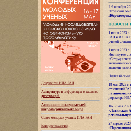
4-6 октября 20
Латинской Аме
Ибероамерика
НОВОСТИ 
1 июня 2023 г.
РАН и ИКСА РА
ученой степени
1 июня 2023 г
Институтом Ла
«Сотрудничеств
экономическог
экономическог
Научный семин
Документы ИЛА РАН
18 мая 2023 г
отношений РАН
Аспирантура и
информация о защитах
латиноамерик
диссертаций
директора ИЛА
Ассоциация исследователей
16-17 мая 202
ибероамериканского мира
«
Латинская Ам
региональную
Совет молодых ученых ИЛА РАН
27 апреля 2023
Конкурс вакансий
«
Перепозицио