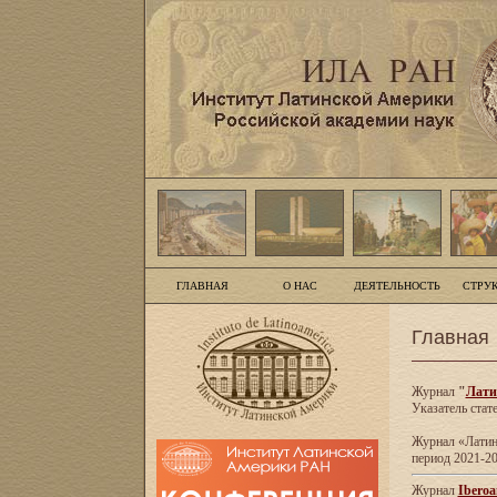
ГЛАВНАЯ
О НАС
ДЕЯТЕЛЬНОСТЬ
СТРУ
Главная
Журнал
"
Лати
Указатель стат
Журнал «Латинс
период 2021-20
Журнал
Iberoa