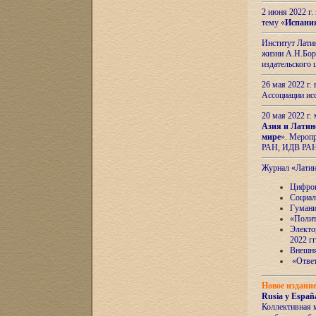
2 июня 2022 г
тему «
Испани
Институт Латин
жизни А.Н.Боро
издательского
26 мая 2022 г
Ассоциации ис
20 мая 2022 г.
Азия и Латин
мире
». Мероп
РАН, ИДВ РА
Журнал «Лати
Цифров
Социал
Гумани
«Полит
Электо
2022 гг
Внешняя
«Ответ
Новое издани
Rusia y España
Коллективная 