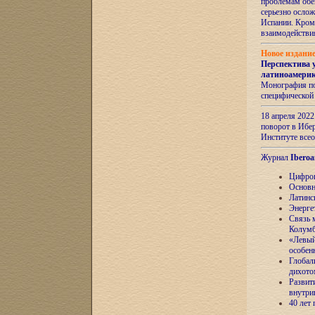
проблемам обе
серьезно ослож
Испании. Кром
взаимодейств
Новое издани
Перспектива 
латиноамери
Монография по
специфической
18 апреля 202
поворот в Ибер
Институте все
Журнал
Iberoa
Цифров
Основн
Латинс
Энерге
Связь 
Колум
«Левый
особен
Глобал
дихото
Развит
внутри
40 лет