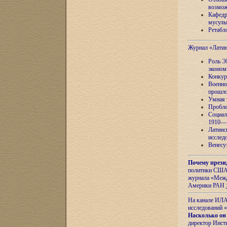
возмож
Кафедр
мусуль
Ретабло
Журнал «Лати
Роль Э
эконом
Конкур
Военно
прошло
Умная 
Пробле
Социал
1910—1
Латинс
исслед
Венесу
Почему прези
политики США 
журнала «Межд
Америки РАН
На канале ИЛА
исследований «
Насколько он
директор Инст