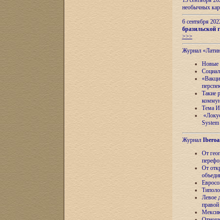
13 сентября 2
необычных кар
6 сентября 20
бразильской г
>>>
Журнал «Лати
Новые 
Социал
«Вакци
перспе
Такие 
коммун
Тема И
«Локус
System 
Журнал
Iberoa
От гео
перефо
От отк
объеди
Евросо
Типоло
Левое д
правой
Мексик
Отноше