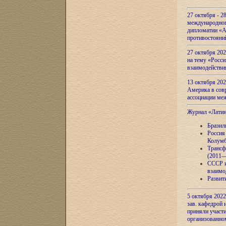
27 октября - 2
международног
дипломатии «А
противостояни
27 октября 20
на тему «Росси
взаимодействи
13 октября 202
Америка в сов
ассоциации ме
Журнал «Лати
Бразил
Россия
Колумб
Трансф
(2011—
СССР и
взаимо
Развит
5 октября 2022
зав. кафедрой
приняли участи
организованно