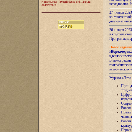
гиперссылка (hyperlink) на old.ilaran.ru
исследований 
обязательна.
27 января 2023
контексте глоб
дипломатическ
26 января 2023
в круглом сто
Программа ме
Новое издани
Ибероамерика
идентичности
В монографии 
географических
исторических 
Журнал «Лати
Президе
трудно
Цифров
паради
Соврем
Россия
Новые 
челове
Россия
культу
Перон: