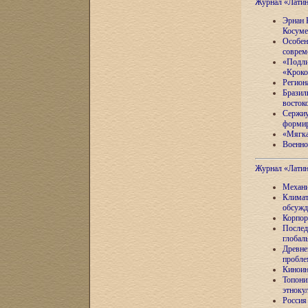
Журнал «Лати
Эрнан 
Косуме
Особен
соврем
«Подли
«Кроко
Регион
Бразил
восток
Сержиу
формир
«Мягка
Военно
Журнал «Лати
Механи
Климат
обсужд
Корпор
Послед
глобал
Древне
пробле
Киноин
Топони
этноку
Россия