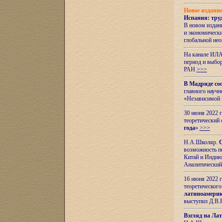
Новое издани
Испания: тру
В новом издан
и экономическ
глобальной не
На канале ИЛА
период и выбо
РАН
>>>
В Мадриде со
главного науч
«Независимой 
30 июня 2022 
теоретический 
года
»
>>>
Н.А.Школяр.
С
возможность пе
Китай и Индию,
Аналитический
16 июня 2022 г
теоретического
латиноамерик
выступил Д.В.
Взгляд на Ла