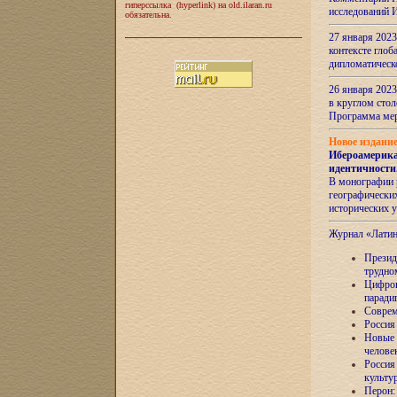
гиперссылка (hyperlink) на old.ilaran.ru
исследований 
обязательна.
27 января 2023
контексте глоб
дипломатическ
26 января 2023
в круглом сто
Программа ме
Новое издани
Ибероамерика
идентичности
В монографии 
географических
исторических 
Журнал «Лати
Президе
трудно
Цифров
паради
Соврем
Россия
Новые 
челове
Россия
культу
Перон: