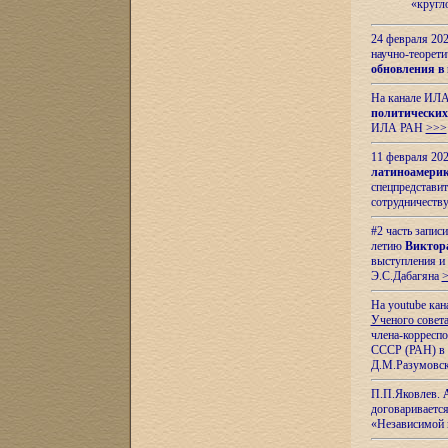
«кругл
24 февраля 202
научно-теорети
обновления в
На канале ИЛА
политических
ИЛА РАН
>>>
11 февраля 202
латиноамерик
спецпредстави
сотрудничест
#2 часть запис
летию
Виктор
выступления и
Э.С.Дабагяна
На youtube ка
Ученого совета
члена-корресп
СССР (РАН) в 1
Д.М.Разумовск
П.П.Яковлев.
договариваетс
«Независимой 