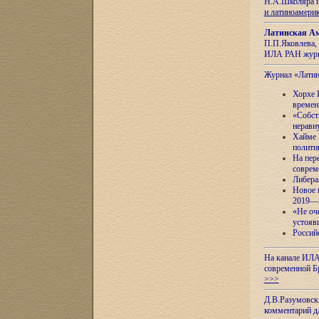
Н.А.Школяра н
и латиноамери
Латинская Ам
П.П.Яковлева, 
ИЛА РАН журн
Журнал «Лати
Хорхе 
времен
«Собст
неравн
Хайме 
полити
На пер
соврем
Либера
Новое 
2019—
«Не оч
устояв
Россий
На канале ИЛА
современной Б
>>>
Д.В.Разумовск
комментарий 