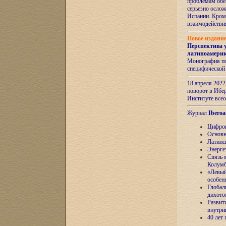
проблемам обе
серьезно ослож
Испании. Кром
взаимодейств
Новое издани
Перспектива 
латиноамери
Монография по
специфической
18 апреля 202
поворот в Ибер
Институте все
Журнал
Iberoa
Цифров
Основн
Латинс
Энерге
Связь 
Колум
«Левый
особен
Глобал
дихото
Развит
внутри
40 лет