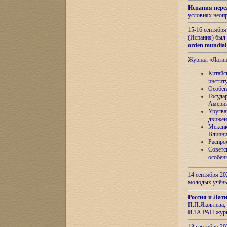
Испания пере
условиях неоп
15-16 сентябр
(Испания) был
orden mundial
Журнал «Лати
Китайс
инстит
Особен
Госуда
Амери
Уругва
движен
Мексик
Влияни
Распро
Советс
особен
14 сентября 20
молодых учён
Россия и Лат
П.П.Яковлева, 
ИЛА РАН журн