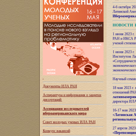
4-6 октября 20
Латинской Аме
Ибероамерика
НОВОСТИ 
1 июня 2023 г.
РАН и ИКСА РА
ученой степени
1 июня 2023 г
Институтом Ла
«Сотрудничеств
экономическог
экономическог
Научный семин
Документы ИЛА РАН
18 мая 2023 г
отношений РАН
Аспирантура и
информация о защитах
латиноамерик
диссертаций
директора ИЛА
Ассоциация исследователей
16-17 мая 202
ибероамериканского мира
«
Латинская Ам
региональную
Совет молодых ученых ИЛА РАН
27 апреля 2023
Конкурс вакансий
«
Перепозицио