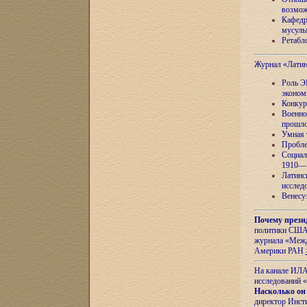
возмож
Кафедр
мусуль
Ретабло
Журнал «Лати
Роль Э
эконом
Конкур
Военно
прошло
Умная 
Пробле
Социал
1910—1
Латинс
исслед
Венесу
Почему прези
политики США 
журнала «Межд
Америки РАН
На канале ИЛА
исследований «
Насколько он
директор Инст