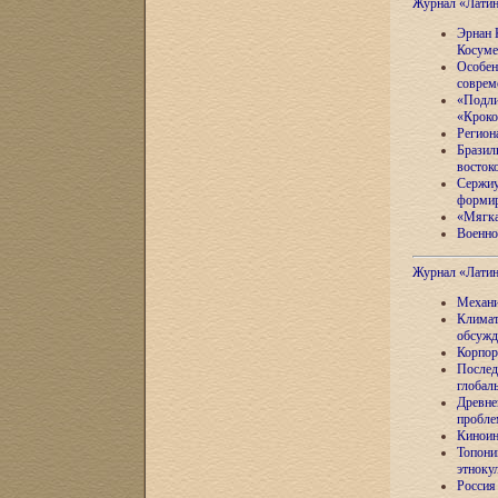
Журнал «Лати
Эрнан 
Косуме
Особен
соврем
«Подли
«Кроко
Регион
Бразил
восток
Сержиу
формир
«Мягка
Военно
Журнал «Лати
Механи
Климат
обсужд
Корпор
Послед
глобал
Древне
пробле
Киноин
Топони
этноку
Россия