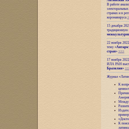
Латинская Ам
В работе анал
электоральных 
странах и в ре
коронавируса
15 декабря 20
традиционную
межкультурны
22 ноября 2022
тему «
Антаркт
стран
»
>>>
17 ноября 2022
ИЛА РАН высту
Бразилии
»
>>
Журнал «Лати
К вопр
ценнос
Причин
Амери
Междун
Развит
Издате
пример
«Докто
К поис
латино