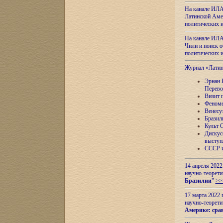
На канале ИЛА
Латинской Амер
политических
На канале ИЛА
Чили и поиск о
политических
Журнал «Лати
Эрнан 
Перево
Визит 
Феноме
Венесу
Бразил
Культ 
Дискус
выступ
СССР и
14 апреля 2022
научно-теорети
Бразилии
"
>>
17 марта 2022 
научно-теорети
Америке: сра