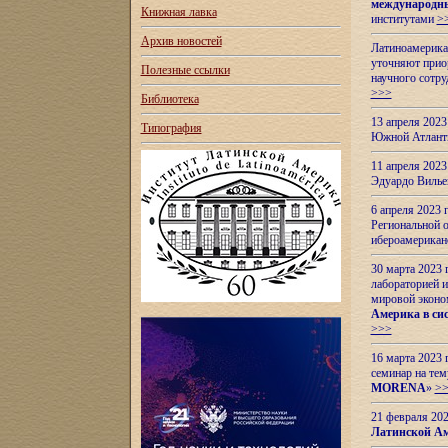
международн
Книжная лавка
институтами
>
Архив новостей
Латиноамерикан
уточняют приор
Полезные ссылки
научного сотр
>>>
Библиотека
13 апреля 202
Типография
Южной Атлант
11 апреля 202
Эдуардо Вилье
6 апреля 2023
Региональной 
ибероамерика
30 марта 2023
лабораторией и
мировой эконо
Америка в сис
>>>
16 марта 2023 
семинар на тем
MORENA
»
>
21 февраля 20
Латинской Ам