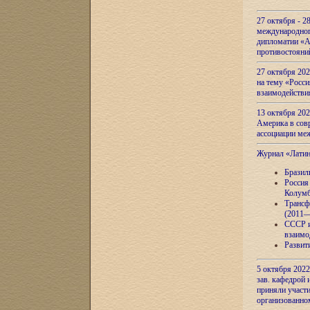
27 октября - 2
международног
дипломатии «А
противостояни
27 октября 20
на тему «Росси
взаимодействи
13 октября 202
Америка в сов
ассоциации ме
Журнал «Лати
Бразил
Россия
Колумб
Трансф
(2011—
СССР и
взаимо
Развит
5 октября 2022
зав. кафедрой
приняли участи
организованно