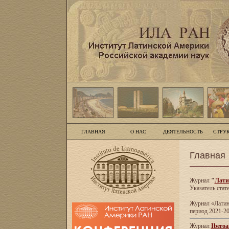
ГЛАВНАЯ
О НАС
ДЕЯТЕЛЬНОСТЬ
СТРУ
Главная
Журнал
"
Лати
Указатель стат
Журнал «Латинс
период 2021-20
Журнал
Iberoa