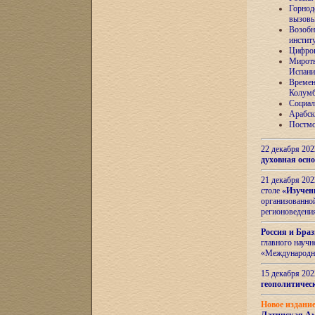
Горнод
вызов
Возобн
инстит
Цифров
Миротв
Испани
Времен
Колумб
Социал
Арабск
Постмо
22 декабря 20
духовная осн
21 декабря 20
столе
«Изучен
организованно
регионоведени
Россия и Бра
главного науч
«Международн
15 декабря 20
геополитическ
Новое издани