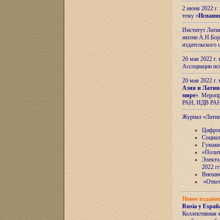
2 июня 2022 г
тему «
Испани
Институт Латин
жизни А.Н.Боро
издательского
26 мая 2022 г
Ассоциации ис
20 мая 2022 г.
Азия и Латин
мире
». Мероп
РАН, ИДВ РА
Журнал «Лати
Цифров
Социал
Гумани
«Полит
Электо
2022 гг
Внешняя
«Ответ
Новое издани
Rusia y España
Коллективная 