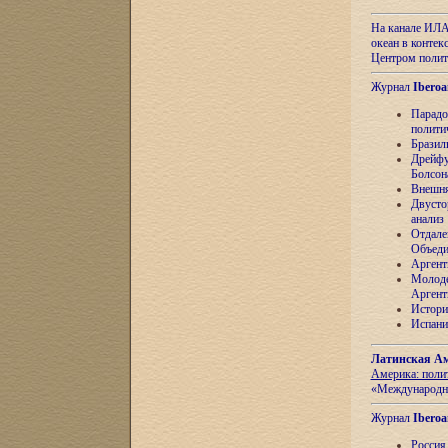
На канале ИЛА
океан в контек
Центром полит
Журнал
Iberoa
Парадо
полити
Бразил
Дрейфу
Болсон
Внешня
Двусто
анализ
Отдале
Объеди
Аргент
Молоде
Аргент
Истори
Испани
Латинская Ам
Америка: поли
«Международн
Журнал
Iberoa
Россия