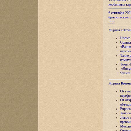
13 сентября 2
необычных кар
6 сентября 20
бразильской г
>>>
Журнал «Лати
Новые 
Социал
«Вакци
перспе
Такие 
коммун
Тема И
«Локус
System 
Журнал
Iberoa
От гео
перефо
От отк
объеди
Евросо
Типоло
Левое д
правой
Мексик
Отноше