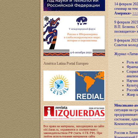
14 февраля 202
семинар на тем
Америки
»
>>
9 февраля 202
В.П. Беляева. 
посвящается» 
9 февраля 2023
Советов моло
Журнал «Лати
-
Роль к
América Latina Portal Europeo
Франча
Социал
анализ
Научно
Культу
Россий
Жанр х
Мексикано-ам
ситуации на г
предпринимает
состояние, одн
Комментарий к
Все права на материалы, находящиеся на сайте
old.ilaran.ru, охраняются в соответствии с
Россия и Лати
законодательством РФ (часть 4 ГК РФ). При
любом использовании материалов сайта
Комментарий П.