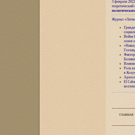
3 февраля 202
теоретический 
политически
Журнал «Лати
Гражда
социал
Война 
основ 
«Никог
Голлан
Фактор
Боливи
Влияни
Роль к
в Колу
Археол
El Caba
коллек
ГЛАВНАЯ