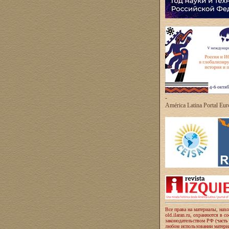
-
América Latina Portal Eu
Все права на материалы, нах
old.ilaran.ru, охраняются в с
законодательством РФ (часть
любом использовании материа