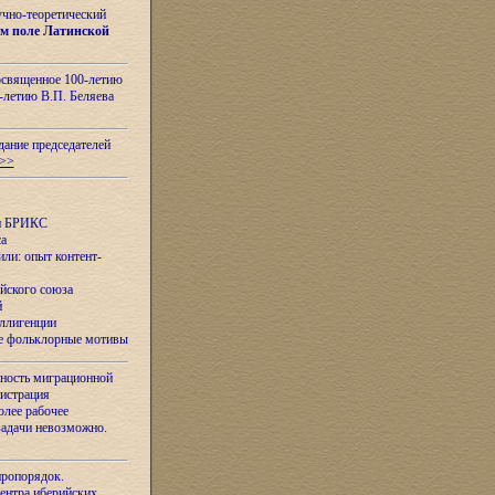
учно-теоретический
м поле Латинской
освященное 100-летию
-летию В.П. Беляева
дание председателей
>>
ан БРИКС
са
ли: опыт контент-
йского союза
й
еллигенции
ые фольклорные мотивы
ность миграционной
нистрация
олее рабочее
задачи невозможно.
иропорядок.
Центра иберийских