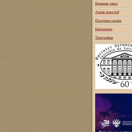
Книжная лавка
Архив новостей
Полезные ссылки
Библиотека
Типография