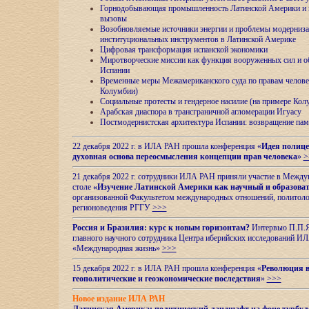
Горнодобывающая промышленность Латинской Америки и н
вызовы
Возобновляемые источники энергии и проблемы модерниз
институциональных инструментов в Латинской Америке
Цифровая трансформация испанской экономики
Миротворческие миссии как функция вооруженных сил и о
Испании
Временные меры Межамериканского суда по правам челове
Колумбии)
Социальные протесты и гендерное насилие (на примере Ко
Арабская диаспора в трансграничной агломерации Игуасу
Постмодернистская архитектура Испании: возвращение пам
22 декабря 2022 г. в ИЛА РАН прошла конференция «
Идея полице
духовная основа переосмысления концепции прав человека
»
>
21 декабря 2022 г. сотрудники ИЛА РАН приняли участие в Межд
столе
«Изучение Латинской Америки как научный и образова
организованной Факультетом международных отношений, политоло
регионоведения
РГГУ
>>>
Россия и Бразилия: курс к новым горизонтам?
Интервью П.П.Як
главного научного сотрудника Центра иберийских исследований 
«Международная жизнь»
>>>
15 декабря 2022 г. в ИЛА РАН прошла конференция «
Революция в
геополитические и геоэкономические последствия
»
>>>
Новое издание ИЛА РАН