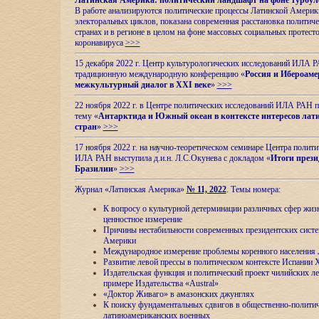
Латинская Америка: политический ландшафт на фоне турбул
В работе анализируются политические процессы Латинской Америки
электоральных циклов, показана современная расстановка политиче
странах и в регионе в целом на фоне массовых социальных протест
коронавируса
>>>
15 декабря 2022 г. Центр культурологических исследований ИЛА 
традиционную международную конференцию «
Россия и Ибероаме
межкультурный диалог в XXI веке
»
>>>
22 ноября 2022 г. в Центре политических исследований ИЛА РАН п
тему «
Антарктида и Южный океан в контексте интересов лат
стран
»
>>>
17 ноября 2022 г. на научно-теоретическом семинаре Центра полит
ИЛА РАН выступила д.и.н. Л.С.Окунева с докладом «
Итоги прези
Бразилии
»
>>>
Журнал «Латинская Америка»
№ 11, 2022
. Темы номера:
К вопросу о культурной детерминации различных сфер жиз
ценностное измерение
Причины нестабильности современных президентских систе
Америки
Международное измерение проблемы коренного населения
Развитие левой прессы в политическом контексте Испании 
Издательская функция и политический проект чилийских л
примере Издательства «Austral»
«Доктор Живаго» в амазонских джунглях
К поиску фундаментальных сдвигов в общественно-полити
латиноамериканских военных