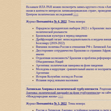
На канале ИЛА РАН можно посмотреть запись круглого стола «Ан
океан в контексте интересов латиноамериканских стран», проведенн
Центром политических исследований
>>>
Журнал
Iberoamérica
№ 4, 2022
. Темы номера:
Парадоксы президентских выборов 2022 г. в Бразилии: выз
политической реальности
Бразильская культура в период пандемии
Дрейфующий гигант: непоследовательность и неудачи внеш
Болсонару (2019-2022)
Внешняя политика России и отношения РФ с Латинской Ам
Двустороннее сотрудничество Бразилии со странами Африк
анализ
Отдаленная возможность? Бразилия и проблема реформиро
Объединенных Наций
Аргентина: политическая панорама на фоне пандемии
Молодежь и коррупция: сравнительный анализ ee восприяти
Аргентине
История Колумбии: взгляд из России
Испания перед новыми вызовами
Латинская Америка в политической турбулентности
. Рецензия
Америка: политический ландшафт на фоне турбулентности
» на сайт
«Международная жизнь»
>>>
Журнал
Iberoamérica
№ 3, 2022
. Темы номера:
Россия и Латинская Америка: устойчивое развитие в свете 