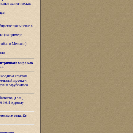
овые экологические
ации
бщественное мнение в
ка (на примере
лумбии и Мексики)
яти
нтричного мира как
>>
ународном круглом
тельный проект
»,
гии и зарубежного
овлева, д.э.н.,
ИЛА РАН журналу
оенного дела. Ее