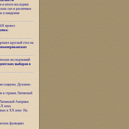
ентности
 и итоги последних
ских сил в различных
ов и пандемии
РАН провел
рика:
рошел круглый стол на
иноамериканских
ических исследований
дентских выборов в
ни социума. Духовно-
м в странах Латинской
 Латинской Америки
XX века
евых в XX веке. На
ческих функциях