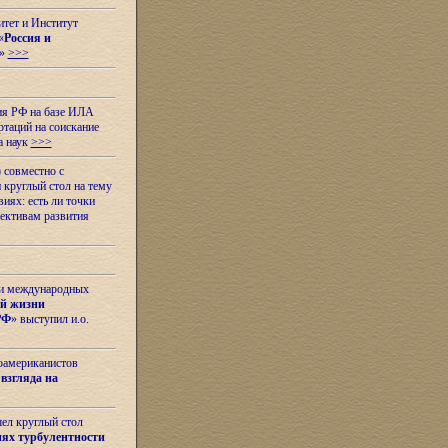
итет и Институт
«
Россия и
»
>>>
ия РФ на базе ИЛА
таций на соискание
а наук
>>>
 совместно с
 круглый стол на тему
иях: есть ли точки
ективам развития
 и международных
ой жизни
РФ
» выступил и.о.
оамериканистов
взгляда на
шел круглый стол
ях турбулентности