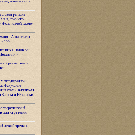
исследовательскими
и страны региона
.э.н., главного
«Независимой газете»
ематике Антарктиды,
вов
>>>
иненных Штатов г-н
Мексики
»
>>>
е собрание членов
лей
 с Международной
ма Факультета
лый стол «
Латинская
 Запада и Незапада
»
но-теоретический
е для стратегии
й левый тренд в