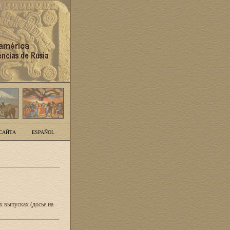
САЙТА
ESPAÑOL
 выпусках (досье на