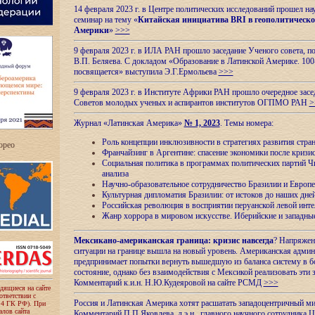
14 февраля 2023 г. в Центре политических исследований прошел на
семинар на тему «
Китайская инициатива BRI в геополитическо
Америки
»
>>>
9 февраля 2023 г. в ИЛА РАН прошло заседание Ученого совета, п
В.П. Беляева. С докладом «Образование в Латинской Америке. 100
посвящается» выступила Э.Г.Ермольева
>>>
9 февраля 2023 г. в Институте Африки РАН прошло очередное засе
Советов молодых ученых и аспирантов институтов ОГПМО РАН
>
Журнал «Латинская Америка»
№ 1, 2023
. Темы номера:
Роль концепции инклюзивности в стратегиях развития стр
ropeo
Франчайзинг в Аргентине: спасение экономики после кризи
Социальная политика в программах политических партий Чи
анализа
Научно-образовательное сотрудничество Бразилии и Европе
Культурная дипломатия Бразилии: от истоков до наших дне
Российская революция в восприятии перуанской левой инт
Жанр хоррора в мировом искусстве. Иберийские и западн
Мексикано-американская граница: кризис навсегда
? Напряжен
ситуации на границе вышла на новый уровень. Американская адми
предпринимает попытки вернуть вышедшую из баланса систему в б
состояние, однако без взаимодействия с Мексикой реализовать эти 
Комментарий к.и.н. Н.Ю.Кудеяровой на сайте РСМД
>>>
одящиеся на сайте
оответствии с
Россия и Латинская Америка хотят расшатать западоцентричный м
 4 ГК РФ). При
лов сайта
Комментарий П.П.Яковлева, д.э.н., главного научного сотрудника 