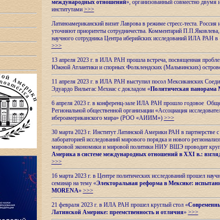
международных отношений
», организованный совместно двумя 
институтами
>>>
Латиноамериканский визит Лаврова в режиме стресс-теста. Россия 
уточняют приоритеты сотрудничества. Комментарий П.П.Яковлева, д
научного сотрудника Центра иберийских исследований ИЛА РАН в 
>>>
13 апреля 2023 г. в ИЛА РАН прошла встреча, посвященная пробл
Южной Атлантики и спорных
Фолклендских (Мальвинских) остро
11 апреля 2023 г. в ИЛА РАН выступил посол Мексиканских Соед
Эдуардо Вильегас Мехиас c докладом «
Политическая панорама 
6 апреля 2023 г. в конференц-зале ИЛА РАН прошло годовое Обще
Региональной общественной организации «Ассоциация исследовате
ибероамериканского мира» (РОО «АИИМ»)
>>>
30 марта 2023 г. Институт Латинской Америки РАН в партнерстве
лабораторией исследований мирового порядка и нового регионализ
мировой экономики и мировой политики НИУ ВШЭ проводит круг
Америка в системе международных отношений в XXI в.: взгляд
>>>
16 марта 2023 г. в Центре политических исследований прошел науч
семинар на тему «
Электоральная реформа в Мексике: испытани
MORENA
»
>>>
21 февраля 2023 г. в ИЛА РАН прошел круглый стол «
Современны
Латинской Америке: преемственность и отличия
»
>>>