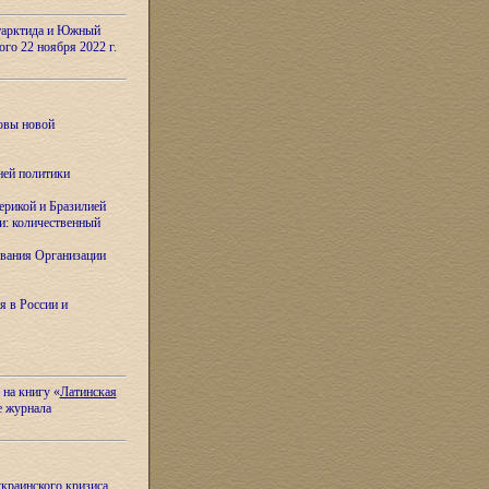
тарктида и Южный
ого 22 ноября 2022 г.
овы новой
ней политики
ерикой и Бразилией
и: количественный
вания Организации
я в России и
 на книгу «
Латинская
е журнала
украинского кризиса