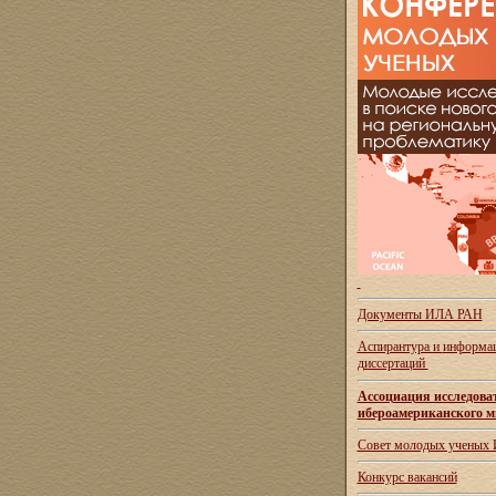
Документы ИЛА РАН
Аспирантура и
информац
диссертаций
Ассоциация исследова
ибероамериканского м
Совет молодых ученых
Конкурс вакансий