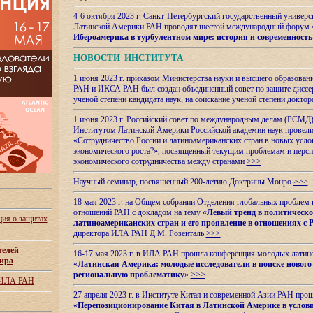
4-6 октября 2023 г. Санкт-Петербургский государственный универс
Латинской Америки РАН проводят шестой международный форум 
Ибероамерика в турбулентном мире: история и современность
НОВОСТИ ИНСТИТУТА
1 июня 2023 г. приказом Министерства науки и высшего образован
РАН и ИКСА РАН был создан объединенный совет по защите диссер
ученой степени кандидата наук, на соискание ученой степени доктор
1 июня 2023 г. Российский совет по международным делам (РСМД)
Институтом Латинской Америки Российской академии наук провели
«Сотрудничество России и латиноамериканских стран в новых услов
экономического роста?», посвященный текущим проблемам и персп
экономического сотрудничества между странами
>>>
Научный семинар, посвященный 200-летию Доктрины Монро
>>>
18 мая 2023 г. на Общем собрании Отделения глобальных проблем
отношений РАН с докладом на тему «
Левый тренд в политическ
ия о защитах
латиноамериканских стран и его проявление в отношениях с 
директора ИЛА РАН Д.М. Розенталь
>>>
телей
16-17 мая 2023 г. в ИЛА РАН прошла конференция молодых латин
ира
«
Латинская Америка: молодые исследователи в поиске нового 
региональную проблематику
»
>>>
 ИЛА РАН
27 апреля 2023 г. в Институте Китая и современной Азии РАН про
«
Перепозиционирование Китая в Латинской
Америке в услови