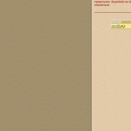
гиперссылка (hyperlink) на ol
обязательна.