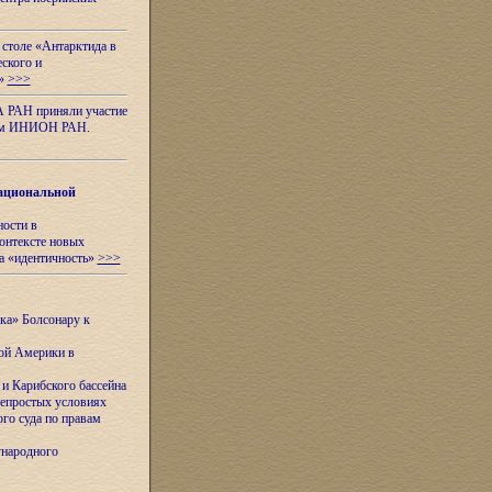
 столе «Антарктида в
еского и
я»
>>>
А РАН приняли участие
нном ИНИОН РАН.
ациональной
ности в
контексте новых
а «идентичность»
>>>
ска» Болсонару к
кой Америки в
и Карибского бассейна
непростых условиях
го суда по правам
ународного