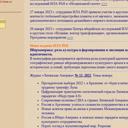
d.ilaran.ru
исследований ИЛА РАН в «Независимой газете»
>>>
27 января 2023 г. сотрудники ИЛА РАН приняли участие в круглом
контексте глобальной перестройки планеты и её научного, экономич
дипломатического потенциала дальнейшего мирного использовани
26 января 2023 г. сотрудники Центра иберийских исследований ИЛ
в круглом столе «Испания: вектор трансформации», организова
Программа мероприятия
>>>
Новое издание ИЛА РАН
Ибероамерика: роль культуры в формировании и эволюции н
идентичности
.
В монографии рассматривается проблема роли культурной идентич
географических рамках ибероамериканского культурного ареала в 
исторических условий, требующих переосмысления самого концепт
Журнал «Латинская Америка»
№ 12, 2022
. Темы номера:
Президентские выборы 2022 г. в Бразилии: от «бури и нати
трудному триумфу Лулы
Цифровизация транспортно-логистической отрасли Латинс
парадигме «Индустрия 4.0»
Современная политика США в странах Латинской Америки 
Россия и Аргентина: успехи и сложности сотрудничества в 
Новые аспекты права на жизнь в решениях Межамериканско
человека
Россия и Иберо-Америка: в поисках новых парадигм межд
культурного сотрудничества
Перон: взгляд в мультиполярный мир. Рецензия