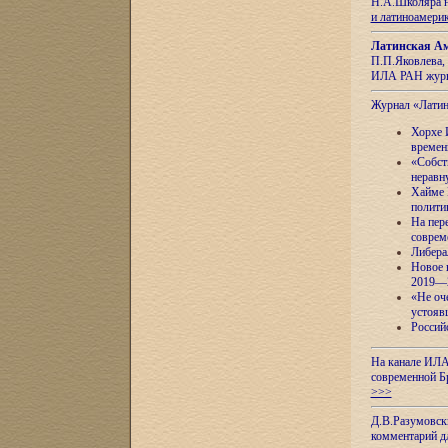
Н.А.Школяра н
и латиноамери
Латинская Ам
П.П.Яковлева, 
ИЛА РАН журн
Журнал «Лати
Хорхе 
времен
«Собст
неравн
Хайме 
полити
На пер
соврем
Либера
Новое 
2019—
«Не оч
устояв
Россий
На канале ИЛА
современной Б
>>>
Д.В.Разумовск
комментарий 