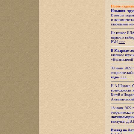
Новое издани
Испания: тру
В новом издан
и экономическ
глобальной не
На канале ИЛА
период и выбо
РАН
>>>
В Мадриде со
главного науч
«Независимой 
30 июня 2022 
теоретический 
года
»
>>>
Н.А.Школяр.
С
возможность пе
Китай и Индию,
Аналитический
16 июня 2022 г
теоретического
латиноамерик
выступил Д.В.
Взгляд на Ла