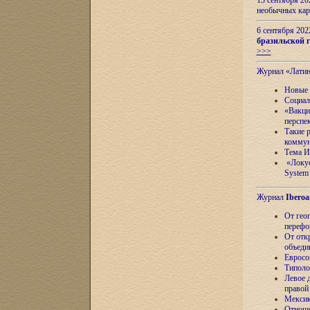
13 сентября 2
необычных кар
6 сентября 20
бразильской г
>>>
Журнал «Лати
Новые 
Социал
«Вакци
перспе
Такие 
коммун
Тема И
«Локус
System 
Журнал
Iberoa
От гео
перефо
От отк
объеди
Евросо
Типоло
Левое д
правой
Мексик
Отноше