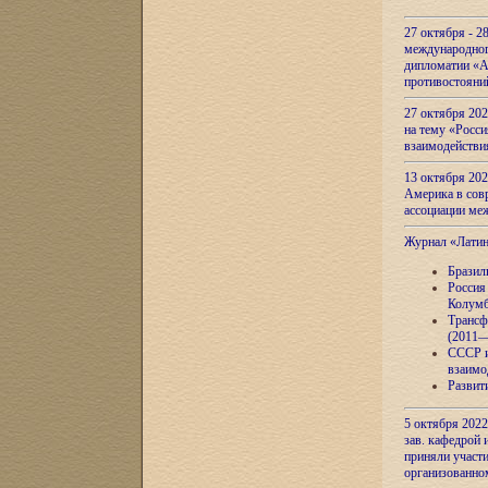
27 октября - 2
международног
дипломатии «А
противостояни
27 октября 20
на тему «Росси
взаимодействи
13 октября 202
Америка в сов
ассоциации ме
Журнал «Лати
Бразил
Россия
Колумб
Трансф
(2011—
СССР и
взаимо
Развит
5 октября 2022
зав. кафедрой
приняли участи
организованно