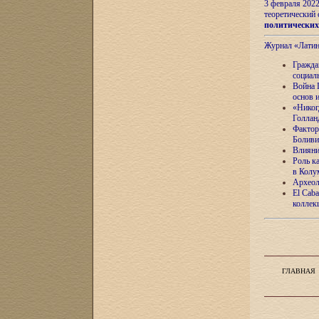
3 февраля 202
теоретический 
политически
Журнал «Лати
Гражда
социал
Война 
основ 
«Никог
Голлан
Фактор
Боливи
Влияни
Роль к
в Колу
Археол
El Caba
коллек
ГЛАВНАЯ