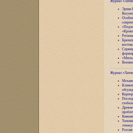
Журнал «Лати
Эрнан 
Косуме
Особен
соврем
«Подли
«Кроко
Регион
Бразил
восток
Сержиу
формир
«Мягка
Военно
Журнал «Лати
Механи
Климат
обсужд
Корпор
Послед
глобал
Древне
пробле
Киноин
Топони
этноку
Россия