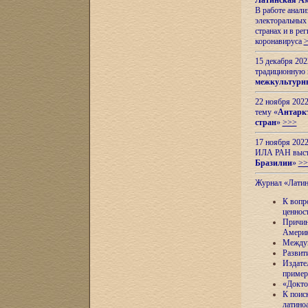
Латинская Ам
В работе анал
электоральных 
странах и в ре
коронавируса
15 декабря 20
традиционную
межкультурны
22 ноября 2022
тему «
Антаркт
стран
»
>>>
17 ноября 2022
ИЛА РАН высту
Бразилии
»
>>
Журнал «Лати
К вопр
ценнос
Причин
Амери
Междун
Развит
Издате
пример
«Докто
К поис
латино