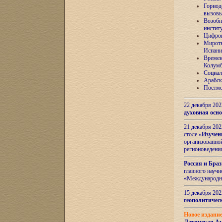
Горнод
вызов
Возобн
инстит
Цифров
Миротв
Испани
Времен
Колумб
Социал
Арабск
Постмо
22 декабря 20
духовная осн
21 декабря 20
столе
«Изучен
организованно
регионоведени
Россия и Бра
главного науч
«Международн
15 декабря 20
геополитическ
Новое издани