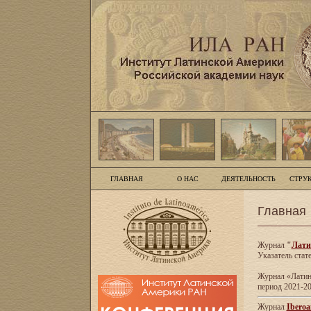
ГЛАВНАЯ
О НАС
ДЕЯТЕЛЬНОСТЬ
СТРУ
Главная
Журнал
"
Лати
Указатель стат
Журнал «Латинс
период 2021-20
Журнал
Iberoa