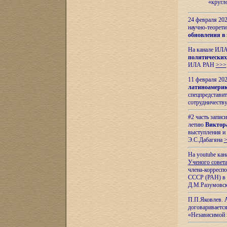
«кругл
24 февраля 202
научно-теорети
обновления в
На канале ИЛА
политических
ИЛА РАН
>>>
11 февраля 202
латиноамерик
спецпредстави
сотрудничест
#2 часть запис
летию
Виктор
выступления и
Э.С.Дабагяна
На youtube ка
Ученого совета
члена-корресп
СССР (РАН) в 1
Д.М.Разумовск
П.П.Яковлев.
договариваетс
«Независимой 