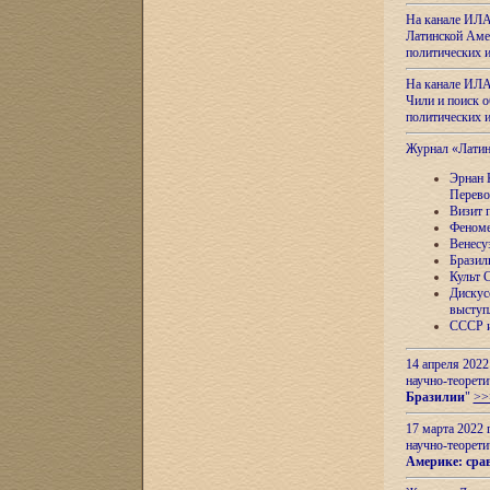
На канале ИЛА
Латинской Амер
политических
На канале ИЛА
Чили и поиск о
политических
Журнал «Лати
Эрнан 
Перево
Визит 
Феноме
Венесу
Бразил
Культ 
Дискус
выступ
СССР и
14 апреля 2022
научно-теорети
Бразилии
"
>>
17 марта 2022 
научно-теорети
Америке: сра