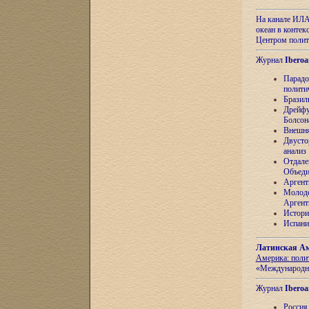
На канале ИЛА
океан в контек
Центром полит
Журнал
Iberoa
Парадо
полити
Бразил
Дрейфу
Болсон
Внешня
Двусто
анализ
Отдале
Объеди
Аргент
Молоде
Аргент
Истори
Испани
Латинская Ам
Америка: поли
«Международн
Журнал
Iberoa
Россия