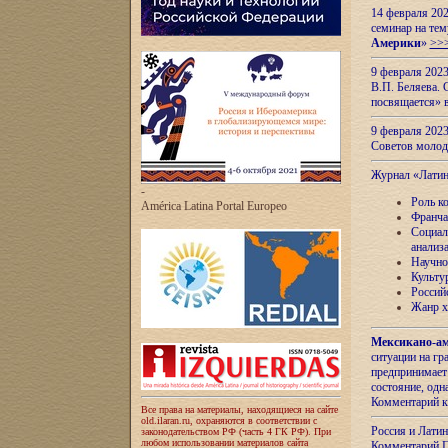
14 февраля 202
семинар на тем
Америки
»
>>
9 февраля 202
В.П. Беляева. 
посвящается» 
9 февраля 2023
Советов моло
Журнал «Лати
-
Роль к
América Latina Portal Europeo
Франча
Социал
анализ
Научно
Культу
Россий
Жанр х
Мексикано-ам
ситуации на г
предпринимает
состояние, одн
Комментарий к
Все права на материалы, находящиеся на сайте
old.ilaran.ru, охраняются в соответствии с
Россия и Лати
законодательством РФ (часть 4 ГК РФ). При
любом использовании материалов сайта
Комментарий П.