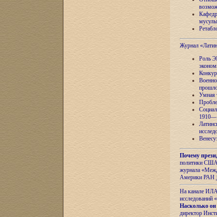
возмож
Кафедр
мусуль
Ретабло
Журнал «Лати
Роль Э
эконом
Конкур
Военно
прошло
Умная 
Пробле
Социал
1910—1
Латинс
исслед
Венесу
Почему прези
политики США 
журнала «Межд
Америки РАН
На канале ИЛА
исследований «
Насколько он
директор Инст