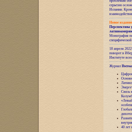
проблемам обе
серьезно ослож
Испании. Кром
взаимодейств
Новое издани
Перспектива 
латиноамери
Монография по
специфической
18 апреля 202
поворот в Ибер
Институте все
Журнал
Iberoa
Цифров
Основн
Латинс
Энерге
Связь 
Колум
«Левый
особен
Глобал
дихото
Развит
внутри
40 лет