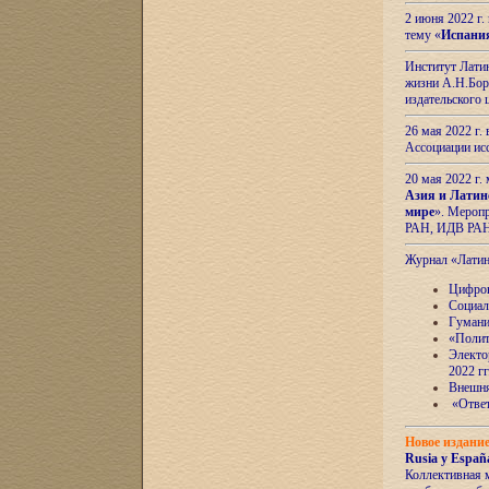
2 июня 2022 г
тему «
Испани
Институт Латин
жизни А.Н.Боро
издательского
26 мая 2022 г
Ассоциации ис
20 мая 2022 г.
Азия и Латин
мире
». Мероп
РАН, ИДВ РА
Журнал «Лати
Цифров
Социал
Гумани
«Полит
Электо
2022 гг
Внешняя
«Ответ
Новое издани
Rusia y España
Коллективная 