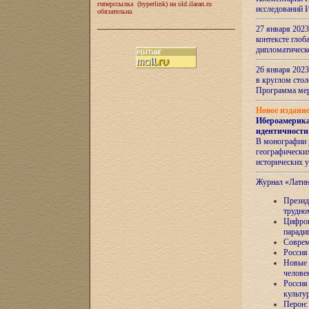
гиперссылка (hyperlink) на old.ilaran.ru
исследований 
обязательна.
27 января 2023
контексте глоб
дипломатическ
26 января 2023
в круглом сто
Программа ме
Новое издани
Ибероамерика
идентичности
В монографии 
географических
исторических 
Журнал «Лати
Президе
трудно
Цифров
паради
Соврем
Россия
Новые 
челове
Россия
культу
Перон: