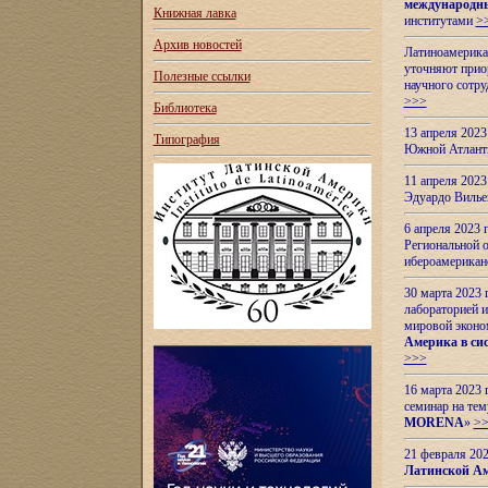
международн
Книжная лавка
институтами
>
Архив новостей
Латиноамерикан
уточняют приор
Полезные ссылки
научного сотр
>>>
Библиотека
13 апреля 202
Типография
Южной Атлант
11 апреля 202
Эдуардо Вилье
6 апреля 2023
Региональной 
ибероамерика
30 марта 2023
лабораторией и
мировой эконо
Америка в сис
>>>
16 марта 2023 
семинар на тем
MORENA
»
>
21 февраля 20
Латинской Ам