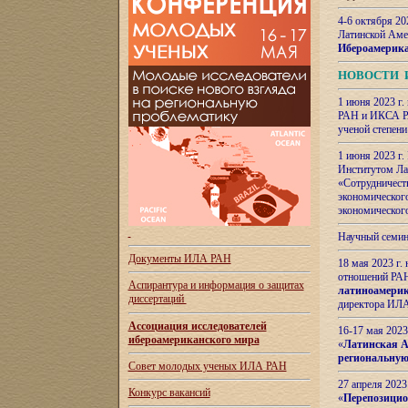
4-6 октября 20
Латинской Аме
Ибероамерика
НОВОСТИ 
1 июня 2023 г.
РАН и ИКСА РА
ученой степени
1 июня 2023 г
Институтом Ла
«Сотрудничеств
экономическог
экономическог
Научный семин
Документы ИЛА РАН
18 мая 2023 г
отношений РАН
Аспирантура и
информация о защитах
латиноамерик
диссертаций
директора ИЛА
Ассоциация исследователей
16-17 мая 202
ибероамериканского мира
«
Латинская Ам
региональную
Совет молодых ученых ИЛА РАН
27 апреля 2023
Конкурс вакансий
«
Перепозицио