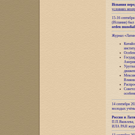
Испания пере
условиях неоп
15-16 сентябр
(Испания) был
orden mundial
Журнал «Лати
Китайс
инстит
Особен
Госуда
Амери
Уругва
движен
Мексик
Влияни
Распро
Советс
особен
14 сентября 20
молодых учён
Россия и Лат
П.П.Яковлева, 
ИЛА РАН журн