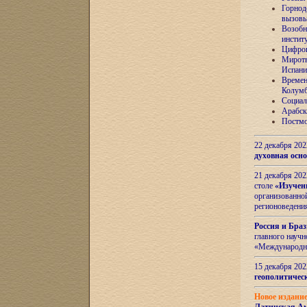
Горнод
вызов
Возобн
инстит
Цифров
Миротв
Испани
Времен
Колумб
Социал
Арабск
Постмо
22 декабря 20
духовная осн
21 декабря 20
столе
«Изучен
организованно
регионоведени
Россия и Бра
главного науч
«Международн
15 декабря 20
геополитическ
Новое издани