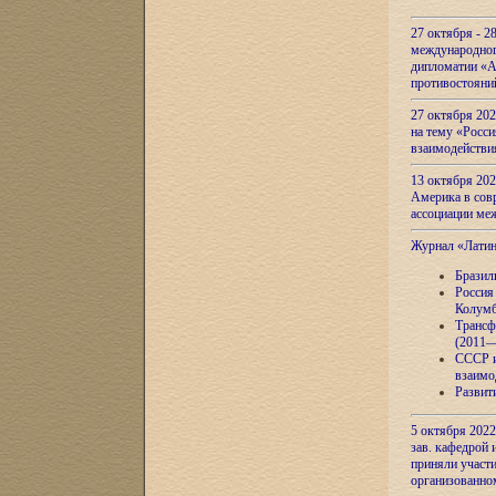
27 октября - 2
международног
дипломатии «А
противостояни
27 октября 20
на тему «Росси
взаимодействи
13 октября 202
Америка в сов
ассоциации ме
Журнал «Лати
Бразил
Россия
Колумб
Трансф
(2011—
СССР и
взаимо
Развит
5 октября 2022
зав. кафедрой
приняли участи
организованно