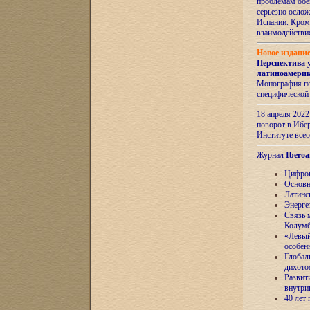
проблемам обе
серьезно ослож
Испании. Кром
взаимодейств
Новое издани
Перспектива 
латиноамери
Монография по
специфической
18 апреля 202
поворот в Ибер
Институте все
Журнал
Iberoa
Цифров
Основн
Латинс
Энерге
Связь 
Колум
«Левый
особен
Глобал
дихото
Развит
внутри
40 лет