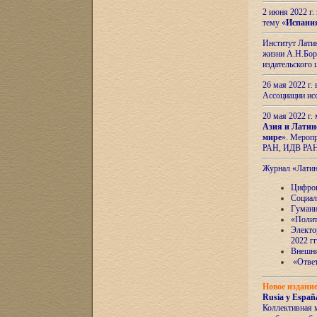
2 июня 2022 г
тему «
Испани
Институт Латин
жизни А.Н.Боро
издательского
26 мая 2022 г
Ассоциации ис
20 мая 2022 г.
Азия и Латин
мире
». Мероп
РАН, ИДВ РА
Журнал «Лати
Цифров
Социал
Гумани
«Полит
Электо
2022 гг
Внешняя
«Ответ
Новое издани
Rusia y España
Коллективная 