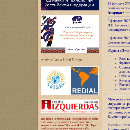
14 февраля 202
семинар на тем
Америки
»
>>
9 февраля 202
В.П. Беляева. 
посвящается» 
9 февраля 2023
Советов моло
Журнал «Лати
-
Роль к
América Latina Portal Europeo
Франча
Социал
анализ
Научно
Культу
Россий
Жанр х
Мексикано-ам
ситуации на г
предпринимает
состояние, одн
Комментарий к
Все права на материалы, находящиеся на сайте
old.ilaran.ru, охраняются в соответствии с
Россия и Лати
законодательством РФ (часть 4 ГК РФ). При
любом использовании материалов сайта
Комментарий П.