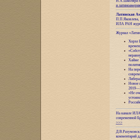
Н.А.Школяра н
и латиноамери
Латинская Ам
П.П.Яковлева, 
ИЛА РАН журн
Журнал «Лати
Хорхе 
времен
«Собст
неравн
Хайме 
полити
На пер
соврем
Либера
Новое 
2019—
«Не оч
устояв
Россий
На канале ИЛА
современной Б
>>>
Д.В.Разумовск
комментарий 