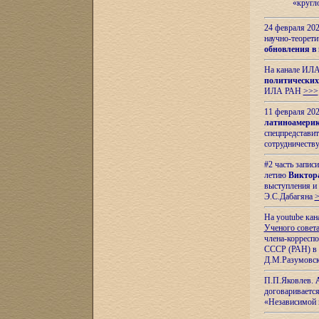
«кругл
24 февраля 202
научно-теорети
обновления в
На канале ИЛА
политических
ИЛА РАН
>>>
11 февраля 202
латиноамерик
спецпредстави
сотрудничест
#2 часть запис
летию
Виктор
выступления и
Э.С.Дабагяна
На youtube ка
Ученого совета
члена-корресп
СССР (РАН) в 1
Д.М.Разумовск
П.П.Яковлев.
договариваетс
«Независимой 