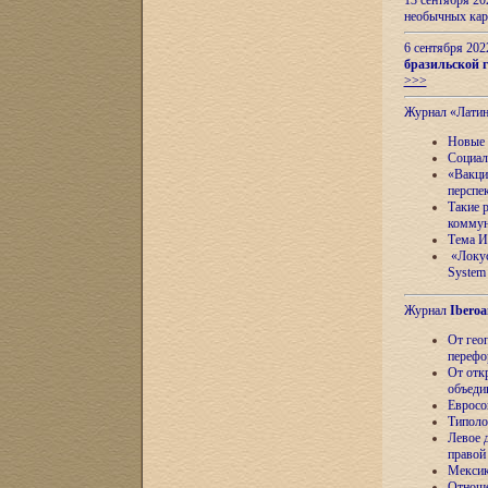
13 сентября 2
необычных кар
6 сентября 20
бразильской г
>>>
Журнал «Лати
Новые 
Социал
«Вакци
перспе
Такие 
коммун
Тема И
«Локус
System 
Журнал
Iberoa
От гео
перефо
От отк
объеди
Евросо
Типоло
Левое д
правой
Мексик
Отноше