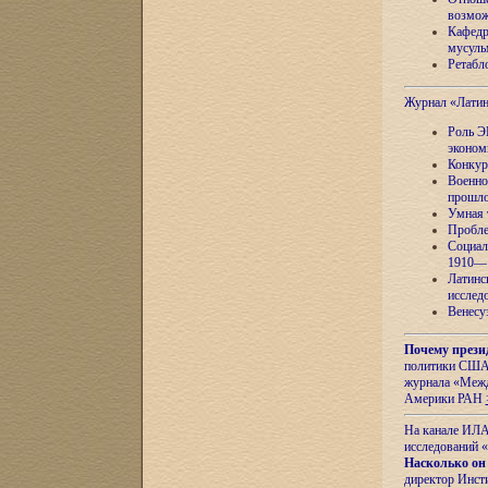
возмож
Кафедр
мусуль
Ретабло
Журнал «Лати
Роль Э
эконом
Конкур
Военно
прошло
Умная 
Пробле
Социал
1910—1
Латинс
исслед
Венесу
Почему прези
политики США 
журнала «Межд
Америки РАН
На канале ИЛА
исследований «
Насколько он
директор Инст