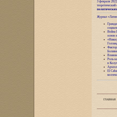
3 февраля 202
теоретический 
политически
Журнал «Лати
Гражда
социал
Война 
основ 
«Никог
Голлан
Фактор
Боливи
Влияни
Роль к
в Колу
Археол
El Caba
коллек
ГЛАВНАЯ