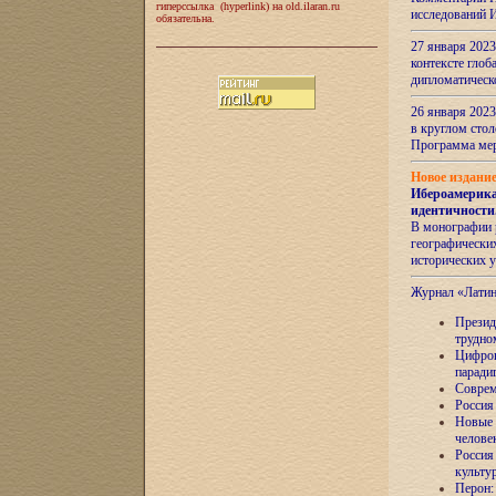
гиперссылка (hyperlink) на old.ilaran.ru
исследований 
обязательна.
27 января 2023
контексте глоб
дипломатическ
26 января 2023
в круглом сто
Программа ме
Новое издани
Ибероамерика
идентичности
В монографии 
географических
исторических 
Журнал «Лати
Президе
трудно
Цифров
паради
Соврем
Россия
Новые 
челове
Россия
культу
Перон: