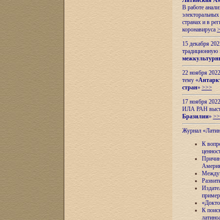
Латинская Ам
В работе анал
электоральных 
странах и в ре
коронавируса
15 декабря 20
традиционную
межкультурны
22 ноября 2022
тему «
Антаркт
стран
»
>>>
17 ноября 2022
ИЛА РАН высту
Бразилии
»
>>
Журнал «Лати
К вопр
ценнос
Причин
Амери
Междун
Развит
Издате
пример
«Докто
К поис
латино