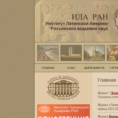
ГЛАВНАЯ
О НАС
ДЕЯТЕЛЬНОСТЬ
СТРУ
Главная
Журнал
"
Лати
Указатель стат
Журнал «Латинс
период 2021-20
Журнал
Iberoa