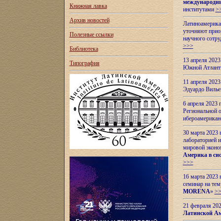
международн
Книжная лавка
институтами
>
Архив новостей
Латиноамерикан
уточняют приор
Полезные ссылки
научного сотр
>>>
Библиотека
13 апреля 202
Типография
Южной Атлант
11 апреля 202
Эдуардо Вилье
6 апреля 2023
Региональной 
ибероамерика
30 марта 2023
лабораторией и
мировой эконо
Америка в сис
>>>
16 марта 2023 
семинар на тем
MORENA
»
>
21 февраля 20
Латинской Ам