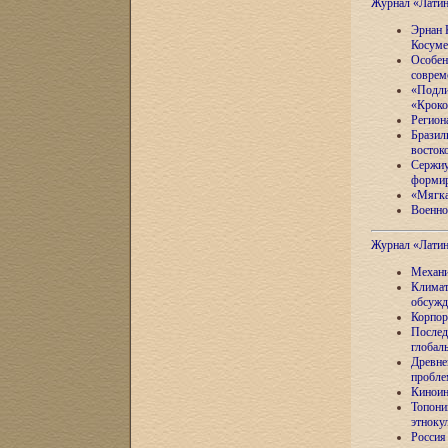
Журнал «Лати
Эрнан 
Косуме
Особен
соврем
«Подли
«Кроко
Регион
Бразил
восток
Сержиу
формир
«Мягка
Военно
Журнал «Лати
Механи
Климат
обсужд
Корпор
Послед
глобал
Древне
пробле
Киноин
Топони
этноку
Россия