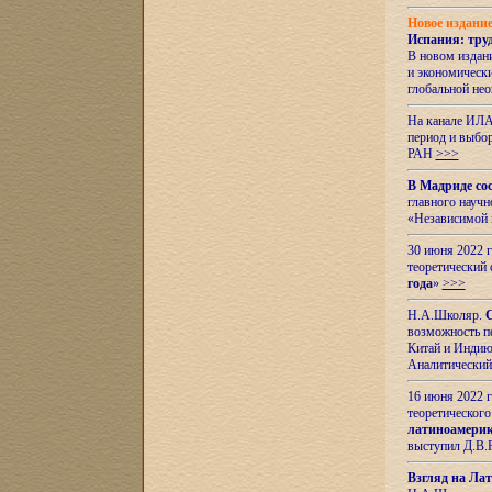
Новое издани
Испания: тру
В новом издан
и экономическ
глобальной не
На канале ИЛА
период и выбо
РАН
>>>
В Мадриде со
главного науч
«Независимой 
30 июня 2022 
теоретический 
года
»
>>>
Н.А.Школяр.
С
возможность пе
Китай и Индию,
Аналитический
16 июня 2022 г
теоретического
латиноамерик
выступил Д.В.
Взгляд на Ла