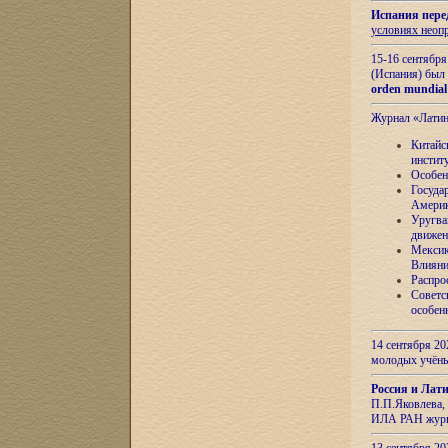
Испания пере
условиях неоп
15-16 сентябр
(Испания) был
orden mundial
Журнал «Лати
Китайс
инстит
Особен
Госуда
Амери
Уругва
движен
Мексик
Влияни
Распро
Советс
особен
14 сентября 20
молодых учён
Россия и Лат
П.П.Яковлева, 
ИЛА РАН журн