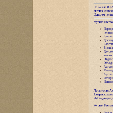
На канале ИЛА
океан в контек
Центром полит
Журнал
Iberoa
Парадо
полити
Бразил
Дрейфу
Болсон
Внешня
Двусто
анализ
Отдале
Объеди
Аргент
Молоде
Аргент
Истори
Испани
Латинская Ам
Америка: поли
«Международн
Журнал
Iberoa
Россия