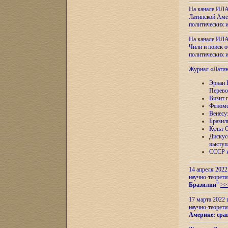
На канале ИЛА
Латинской Амер
политических
На канале ИЛА
Чили и поиск о
политических
Журнал «Лати
Эрнан 
Перево
Визит 
Феноме
Венесу
Бразил
Культ 
Дискус
выступ
СССР и
14 апреля 2022
научно-теорети
Бразилии
"
>>
17 марта 2022 
научно-теорети
Америке: сра