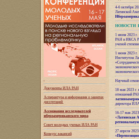
4-6 октября 20
Латинской Аме
Ибероамерика
НОВОСТИ 
1 июня 2023 г.
РАН и ИКСА РА
ученой степени
1 июня 2023 г
Институтом Ла
«Сотрудничеств
экономическог
экономическог
Научный семин
Документы ИЛА РАН
18 мая 2023 г
отношений РАН
Аспирантура и
информация о защитах
латиноамерик
диссертаций
директора ИЛА
Ассоциация исследователей
16-17 мая 202
ибероамериканского мира
«
Латинская Ам
региональную
Совет молодых ученых ИЛА РАН
27 апреля 2023
Конкурс вакансий
«
Перепозицио