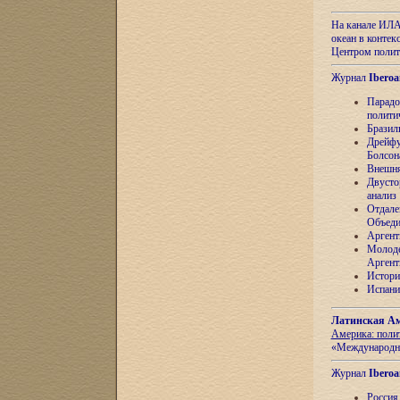
На канале ИЛА
океан в контек
Центром полит
Журнал
Iberoa
Парадо
полити
Бразил
Дрейфу
Болсон
Внешня
Двусто
анализ
Отдале
Объеди
Аргент
Молоде
Аргент
Истори
Испани
Латинская Ам
Америка: поли
«Международн
Журнал
Iberoa
Россия