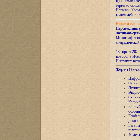
проблемам обе
серьезно ослож
Испании. Кром
взаимодейств
Новое издани
Перспектива 
латиноамери
Монография по
специфической
18 апреля 202
поворот в Ибер
Институте все
Журнал
Iberoa
Цифров
Основн
Латинс
Энерге
Связь 
Колум
«Левый
особен
Глобал
дихото
Развит
внутри
40 лет