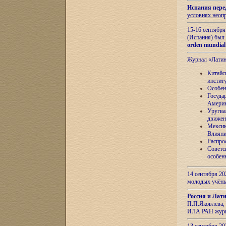
Испания пере
условиях неоп
15-16 сентябр
(Испания) был
orden mundial
Журнал «Лати
Китайс
инстит
Особен
Госуда
Амери
Уругва
движен
Мексик
Влияни
Распро
Советс
особен
14 сентября 20
молодых учён
Россия и Лат
П.П.Яковлева, 
ИЛА РАН журн