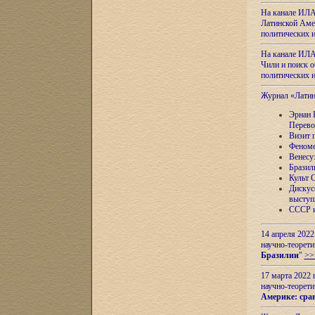
На канале ИЛА
Латинской Амер
политических
На канале ИЛА
Чили и поиск о
политических
Журнал «Лати
Эрнан 
Перево
Визит 
Феноме
Венесу
Бразил
Культ 
Дискус
выступ
СССР и
14 апреля 2022
научно-теорети
Бразилии
"
>>
17 марта 2022 
научно-теорети
Америке: сра