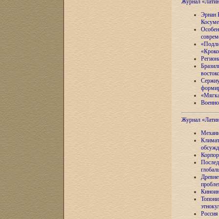
Журнал «Лати
Эрнан 
Косуме
Особен
соврем
«Подли
«Кроко
Регион
Бразил
восток
Сержиу
формир
«Мягка
Военно
Журнал «Лати
Механи
Климат
обсужд
Корпор
Послед
глобал
Древне
пробле
Киноин
Топони
этноку
Россия