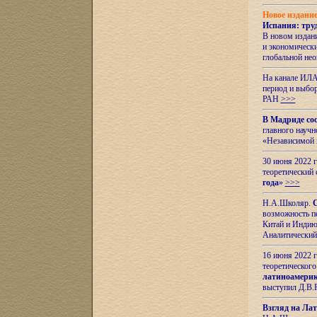
Новое издани
Испания: тру
В новом издан
и экономическ
глобальной не
На канале ИЛА
период и выбо
РАН
>>>
В Мадриде со
главного науч
«Независимой 
30 июня 2022 
теоретический 
года
»
>>>
Н.А.Школяр.
С
возможность пе
Китай и Индию,
Аналитический
16 июня 2022 г
теоретического
латиноамерик
выступил Д.В.
Взгляд на Ла