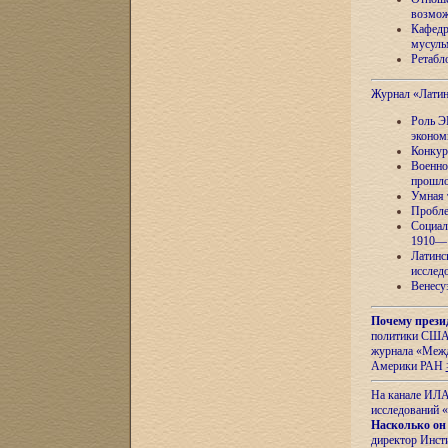
возмож
Кафедр
мусуль
Ретабло
Журнал «Лати
Роль Э
эконом
Конкур
Военно
прошло
Умная 
Пробле
Социал
1910—1
Латинс
исслед
Венесу
Почему прези
политики США 
журнала «Межд
Америки РАН
На канале ИЛА
исследований «
Насколько он
директор Инст