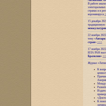
Латинская Ам
В работе анал
электоральных 
странах и в ре
коронавируса
15 декабря 20
традиционную
межкультурны
22 ноября 2022
тему «
Антаркт
стран
»
>>>
17 ноября 2022
ИЛА РАН высту
Бразилии
»
>>
Журнал «Лати
К вопр
ценнос
Причин
Амери
Междун
Развит
Издате
пример
«Докто
К поис
латино