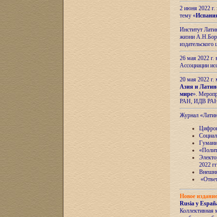
2 июня 2022 г
тему «
Испани
Институт Латин
жизни А.Н.Боро
издательского
26 мая 2022 г
Ассоциации ис
20 мая 2022 г.
Азия и Латин
мире
». Мероп
РАН, ИДВ РА
Журнал «Лати
Цифров
Социал
Гумани
«Полит
Электо
2022 гг
Внешняя
«Ответ
Новое издани
Rusia y España
Коллективная 