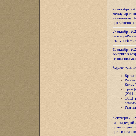
27 октября - 2
международног
дипломатии «А
противостояни
27 октября 20
на тему «Росси
взаимодействи
13 октября 202
Америка в сов
ассоциации ме
Журнал «Лати
Бразил
Россия
Колумб
Трансф
(2011—
СССР и
взаимо
Развит
5 октября 2022
зав. кафедрой
приняли участи
организованно