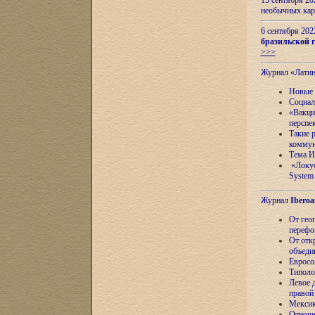
13 сентября 2
необычных кар
6 сентября 20
бразильской г
>>>
Журнал «Лати
Новые 
Социал
«Вакци
перспе
Такие 
коммун
Тема И
«Локус
System 
Журнал
Iberoa
От гео
перефо
От отк
объеди
Евросо
Типоло
Левое д
правой
Мексик
Отноше