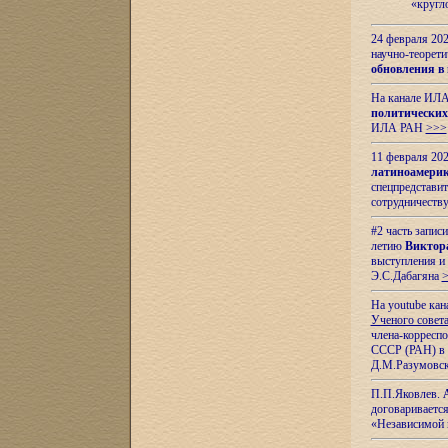
«кругл
24 февраля 202
научно-теорети
обновления в
На канале ИЛА
политических
ИЛА РАН
>>>
11 февраля 202
латиноамерик
спецпредстави
сотрудничест
#2 часть запис
летию
Виктор
выступления и
Э.С.Дабагяна
На youtube ка
Ученого совета
члена-корресп
СССР (РАН) в 1
Д.М.Разумовск
П.П.Яковлев.
договариваетс
«Независимой 