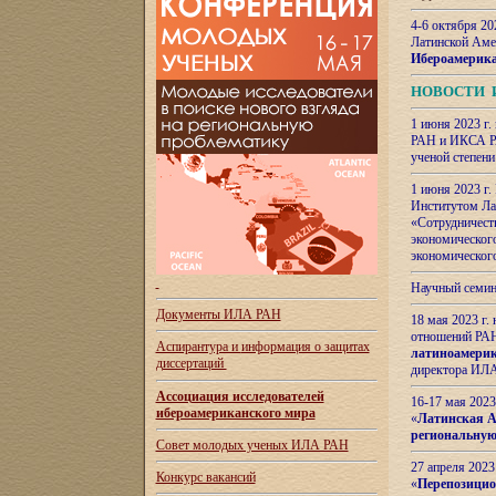
4-6 октября 20
Латинской Аме
Ибероамерика
НОВОСТИ 
1 июня 2023 г.
РАН и ИКСА РА
ученой степени
1 июня 2023 г
Институтом Ла
«Сотрудничеств
экономическог
экономическог
Научный семин
Документы ИЛА РАН
18 мая 2023 г
отношений РАН
Аспирантура и
информация о защитах
латиноамерик
диссертаций
директора ИЛА
Ассоциация исследователей
16-17 мая 202
ибероамериканского мира
«
Латинская Ам
региональную
Совет молодых ученых ИЛА РАН
27 апреля 2023
Конкурс вакансий
«
Перепозицио