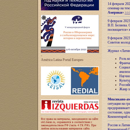
14 февраля 202
семинар на тем
Америки
»
>>
9 февраля 202
В.П. Беляева. 
посвящается» 
9 февраля 2023
Советов моло
Журнал «Лати
-
Роль к
América Latina Portal Europeo
Франча
Социал
анализ
Научно
Культу
Россий
Жанр х
Мексикано-ам
ситуации на г
предпринимает
состояние, одн
Комментарий к
Все права на материалы, находящиеся на сайте
old.ilaran.ru, охраняются в соответствии с
Россия и Лати
законодательством РФ (часть 4 ГК РФ). При
любом использовании материалов сайта
Комментарий П.