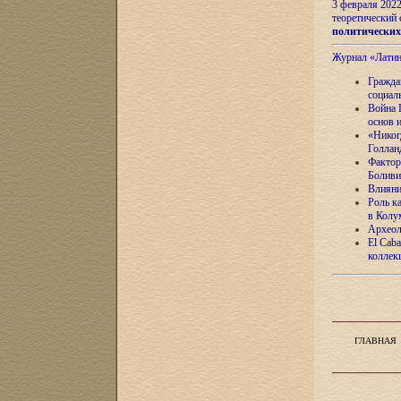
3 февраля 202
теоретический 
политически
Журнал «Лати
Гражда
социал
Война 
основ 
«Никог
Голлан
Фактор
Боливи
Влияни
Роль к
в Колу
Археол
El Caba
коллек
ГЛАВНАЯ