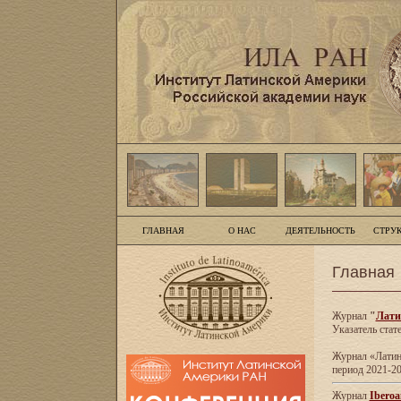
ГЛАВНАЯ
О НАС
ДЕЯТЕЛЬНОСТЬ
СТРУ
Главная
Журнал
"
Лати
Указатель стат
Журнал «Латинс
период 2021-20
Журнал
Iberoa