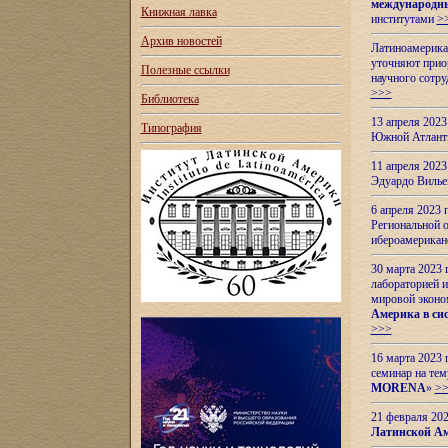
международн
Книжная лавка
институтами
>
Архив новостей
Латиноамерикан
уточняют приор
Полезные ссылки
научного сотр
>>>
Библиотека
13 апреля 202
Типография
Южной Атлант
11 апреля 202
Эдуардо Вилье
6 апреля 2023
Региональной 
ибероамерика
30 марта 2023
лабораторией и
мировой эконо
Америка в сис
>>>
16 марта 2023 
семинар на тем
MORENA
»
>
21 февраля 20
Латинской Ам