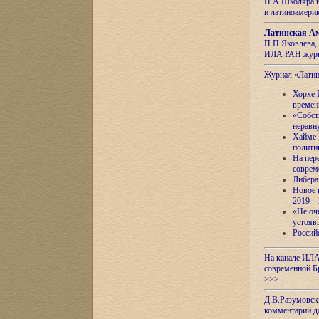
Н.А.Школяра н
и латиноамери
Латинская Ам
П.П.Яковлева, 
ИЛА РАН журн
Журнал «Лати
Хорхе 
времен
«Собст
неравн
Хайме 
полити
На пер
соврем
Либера
Новое 
2019—
«Не оч
устояв
Россий
На канале ИЛА
современной Б
>>>
Д.В.Разумовск
комментарий 