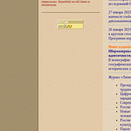
гиперссылка (hyperlink) на old.ilaran.ru
исследований 
обязательна.
27 января 2023
контексте глоб
дипломатическ
26 января 2023
в круглом сто
Программа ме
Новое издани
Ибероамерика
идентичности
В монографии 
географических
исторических 
Журнал «Лати
Президе
трудно
Цифров
паради
Соврем
Россия
Новые 
челове
Россия
культу
Перон: