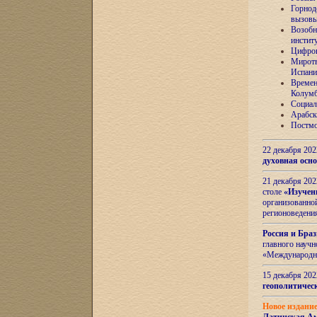
Горнод
вызов
Возобн
инстит
Цифров
Миротв
Испани
Времен
Колумб
Социал
Арабск
Постмо
22 декабря 20
духовная осн
21 декабря 20
столе
«Изучен
организованно
регионоведени
Россия и Бра
главного науч
«Международн
15 декабря 20
геополитическ
Новое издани