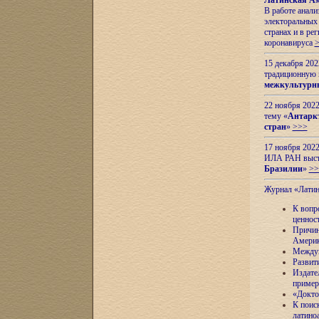
Латинская Ам
В работе анал
электоральных 
странах и в ре
коронавируса
15 декабря 20
традиционную
межкультурны
22 ноября 2022
тему «
Антаркт
стран
»
>>>
17 ноября 2022
ИЛА РАН высту
Бразилии
»
>>
Журнал «Лати
К вопр
ценнос
Причин
Амери
Междун
Развит
Издате
пример
«Докто
К поис
латино