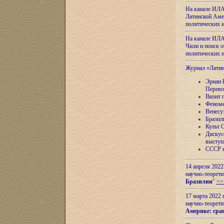
На канале ИЛА
Латинской Амер
политических
На канале ИЛА
Чили и поиск о
политических
Журнал «Лати
Эрнан 
Перево
Визит 
Феноме
Венесу
Бразил
Культ 
Дискус
выступ
СССР и
14 апреля 2022
научно-теорети
Бразилии
"
>>
17 марта 2022 
научно-теорети
Америке: сра