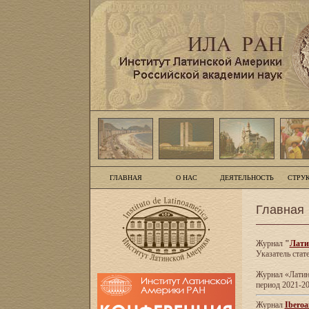
ГЛАВНАЯ
О НАС
ДЕЯТЕЛЬНОСТЬ
СТРУ
Главная
Журнал
"
Лати
Указатель стат
Журнал «Латинс
период 2021-20
Журнал
Iberoa