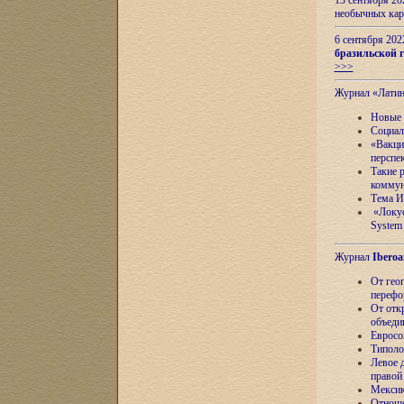
13 сентября 2
необычных кар
6 сентября 20
бразильской г
>>>
Журнал «Лати
Новые 
Социал
«Вакци
перспе
Такие 
коммун
Тема И
«Локус
System 
Журнал
Iberoa
От гео
перефо
От отк
объеди
Евросо
Типоло
Левое д
правой
Мексик
Отноше