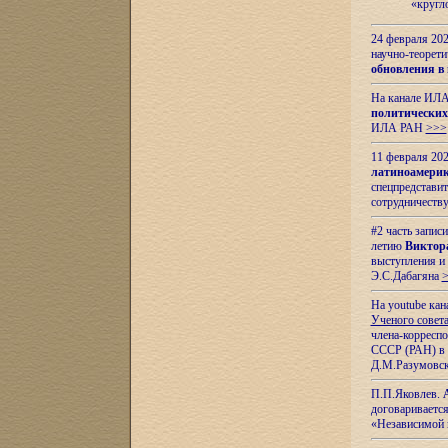
«кругл
24 февраля 202
научно-теорети
обновления в
На канале ИЛА
политических
ИЛА РАН
>>>
11 февраля 202
латиноамерик
спецпредстави
сотрудничест
#2 часть запис
летию
Виктор
выступления и
Э.С.Дабагяна
На youtube ка
Ученого совета
члена-корресп
СССР (РАН) в 1
Д.М.Разумовск
П.П.Яковлев.
договариваетс
«Независимой 