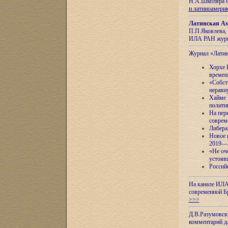
Н.А.Школяра н
и латиноамери
Латинская Ам
П.П.Яковлева, 
ИЛА РАН журн
Журнал «Лати
Хорхе 
времен
«Собст
неравн
Хайме 
полити
На пер
соврем
Либера
Новое 
2019—
«Не оч
устояв
Россий
На канале ИЛА
современной Б
>>>
Д.В.Разумовск
комментарий 