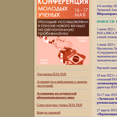
4-6 октября 20
Латинской Аме
Ибероамерика
НОВОСТИ 
1 июня 2023 г.
РАН и ИКСА РА
ученой степени
1 июня 2023 г
Институтом Ла
«Сотрудничеств
экономическог
экономическог
Научный семин
Документы ИЛА РАН
18 мая 2023 г
отношений РАН
Аспирантура и
информация о защитах
латиноамерик
диссертаций
директора ИЛА
Ассоциация исследователей
16-17 мая 202
ибероамериканского мира
«
Латинская Ам
региональную
Совет молодых ученых ИЛА РАН
27 апреля 2023
Конкурс вакансий
«
Перепозицио