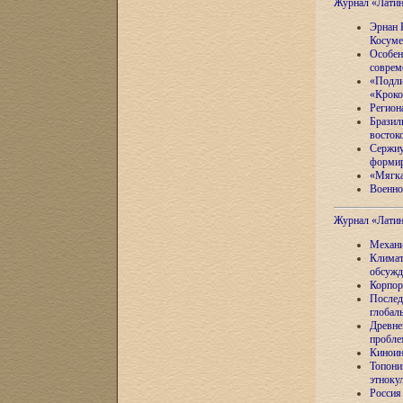
Журнал «Лати
Эрнан 
Косуме
Особен
соврем
«Подли
«Кроко
Регион
Бразил
восток
Сержиу
формир
«Мягка
Военно
Журнал «Лати
Механи
Климат
обсужд
Корпор
Послед
глобал
Древне
пробле
Киноин
Топони
этноку
Россия