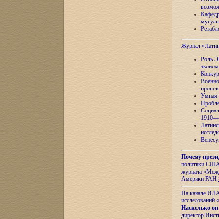
возмож
Кафедр
мусуль
Ретабло
Журнал «Лати
Роль Э
эконом
Конкур
Военно
прошло
Умная 
Пробле
Социал
1910—1
Латинс
исслед
Венесу
Почему прези
политики США 
журнала «Межд
Америки РАН
На канале ИЛА
исследований «
Насколько он
директор Инст