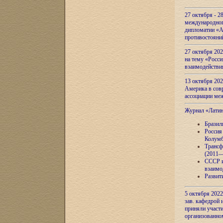
27 октября - 2
международног
дипломатии «А
противостояни
27 октября 20
на тему «Росси
взаимодействи
13 октября 202
Америка в сов
ассоциации ме
Журнал «Лати
Бразил
Россия
Колумб
Трансф
(2011—
СССР и
взаимо
Развит
5 октября 2022
зав. кафедрой
приняли участи
организованно