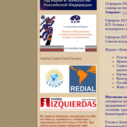
14 февраля 202
семинар на тем
Америки
»
>>
9 февраля 202
В.П. Беляева. 
посвящается» 
9 февраля 2023
Советов моло
Журнал «Лати
-
Роль к
América Latina Portal Europeo
Франча
Социал
анализ
Научно
Культу
Россий
Жанр х
Мексикано-ам
ситуации на г
предпринимает
состояние, одн
Комментарий к
Все права на материалы, находящиеся на сайте
old.ilaran.ru, охраняются в соответствии с
Россия и Лати
законодательством РФ (часть 4 ГК РФ). При
любом использовании материалов сайта
Комментарий П.