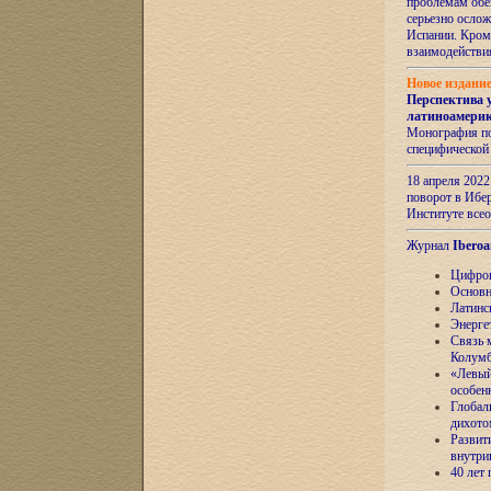
проблемам обе
серьезно ослож
Испании. Кром
взаимодейств
Новое издани
Перспектива 
латиноамери
Монография по
специфической
18 апреля 202
поворот в Ибер
Институте все
Журнал
Iberoa
Цифров
Основн
Латинс
Энерге
Связь 
Колум
«Левый
особен
Глобал
дихото
Развит
внутри
40 лет