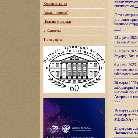
международн
Книжная лавка
институтами
>
Архив новостей
Латиноамерикан
уточняют приор
Полезные ссылки
научного сотр
>>>
Библиотека
13 апреля 202
Типография
Южной Атлант
11 апреля 202
Эдуардо Вилье
6 апреля 2023
Региональной 
ибероамерика
30 марта 2023
лабораторией и
мировой эконо
Америка в сис
>>>
16 марта 2023 
семинар на тем
MORENA
»
>
21 февраля 20
Латинской Ам