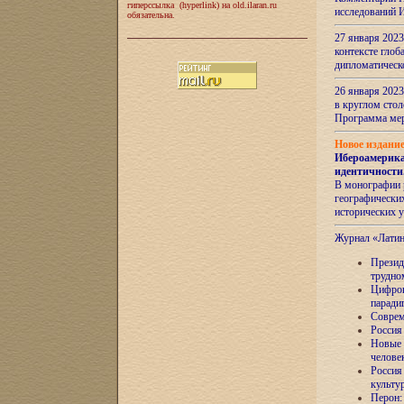
гиперссылка (hyperlink) на old.ilaran.ru
исследований 
обязательна.
27 января 2023
контексте глоб
дипломатическ
26 января 2023
в круглом сто
Программа ме
Новое издани
Ибероамерика
идентичности
В монографии 
географических
исторических 
Журнал «Лати
Президе
трудно
Цифров
паради
Соврем
Россия
Новые 
челове
Россия
культу
Перон: