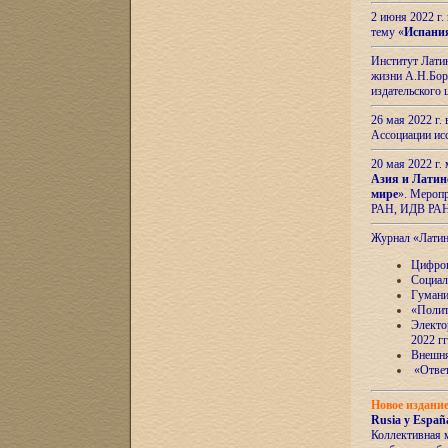
2 июня 2022 г
тему «
Испани
Институт Латин
жизни А.Н.Боро
издательского
26 мая 2022 г
Ассоциации ис
20 мая 2022 г.
Азия и Латин
мире
». Мероп
РАН, ИДВ РА
Журнал «Лати
Цифров
Социал
Гумани
«Полит
Электо
2022 гг
Внешняя
«Ответ
Новое издани
Rusia y España
Коллективная 