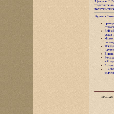
3 февраля 202
теоретический 
политически
Журнал «Лати
Гражда
социал
Война 
основ 
«Никог
Голлан
Фактор
Боливи
Влияни
Роль к
в Колу
Археол
El Caba
коллек
ГЛАВНАЯ