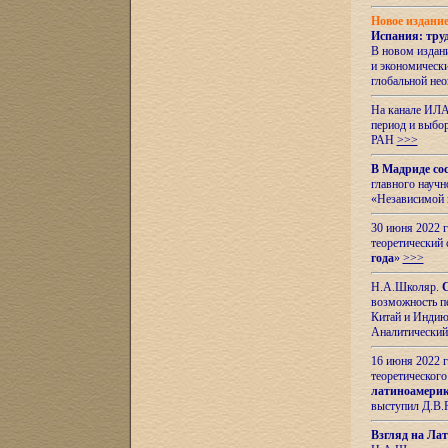
Новое издани
Испания: тру
В новом издан
и экономическ
глобальной не
На канале ИЛА
период и выбо
РАН
>>>
В Мадриде со
главного науч
«Независимой 
30 июня 2022 
теоретический 
года
»
>>>
Н.А.Школяр.
С
возможность пе
Китай и Индию,
Аналитический
16 июня 2022 г
теоретического
латиноамерик
выступил Д.В.
Взгляд на Ла