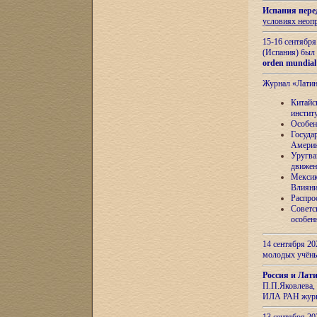
Испания пере
условиях неоп
15-16 сентябр
(Испания) был
orden mundial
Журнал «Лати
Китайс
инстит
Особен
Госуда
Амери
Уругва
движен
Мексик
Влияни
Распро
Советс
особен
14 сентября 20
молодых учён
Россия и Лат
П.П.Яковлева, 
ИЛА РАН журн