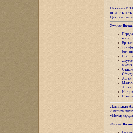
На канале ИЛА
океан в контек
Центром полит
Журнал
Iberoa
Парадо
полити
Бразил
Дрейфу
Болсон
Внешня
Двусто
анализ
Отдале
Объеди
Аргент
Молоде
Аргент
Истори
Испани
Латинская Ам
Америка: поли
«Международн
Журнал
Iberoa
Россия