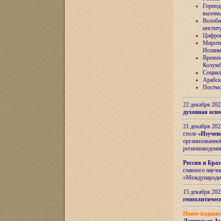
Горнод
вызов
Возобн
инстит
Цифров
Миротв
Испани
Времен
Колумб
Социал
Арабск
Постмо
22 декабря 20
духовная осн
21 декабря 20
столе
«Изучен
организованно
регионоведени
Россия и Бра
главного науч
«Международн
15 декабря 20
геополитическ
Новое издани